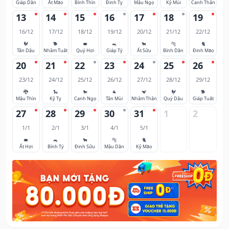
Giáp Dần
Ất Mão
Bính Thìn
Đinh Tỵ
Mậu Ngọ
Kỷ Mùi
Canh Thân
13
14
15
16
17
18
19
16/12
17/12
18/12
19/12
20/12
21/12
22/12
🐓
🐕
🐖
🐀
🐂
🐅
🐈
Tân Dậu
Nhâm Tuất
Quý Hợi
Giáp Tý
Ất Sửu
Bính Dần
Đinh Mão
20
21
22
23
24
25
26
23/12
24/12
25/12
26/12
27/12
28/12
29/12
🐉
🐍
🐎
🐐
🐒
🐓
🐕
Mậu Thìn
Kỷ Tỵ
Canh Ngọ
Tân Mùi
Nhâm Thân
Quý Dậu
Giáp Tuất
27
28
29
30
31
1
2
1/1
2/1
3/1
4/1
5/1
🐖
🐀
🐂
🐅
🐈
Ất Hợi
Bính Tý
Đinh Sửu
Mậu Dần
Kỷ Mão