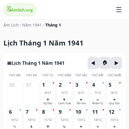
🗓️
Amlich.org
Âm Lịch
>
Năm 1941
>
Tháng 1
Lịch Tháng 1 Năm 1941
Lịch Tháng 1 Năm 1941
THỨ HAI
THỨ BA
THỨ TƯ
THỨ NĂM
THỨ SÁU
THỨ BẢY
CHỦ NHẬT
30
31
1
2
3
4
5
4/12
5/12
6/12
7/12
8/12
🐓
🐕
🐖
🐀
🐂
Kỷ Dậu
Canh Tuất
Tân Hợi
Nhâm Tý
Quý Sửu
6
7
8
9
10
11
12
9/12
10/12
11/12
12/12
13/12
14/12
15/12
🐅
🐈
🐉
🐍
🐎
🐐
🐒