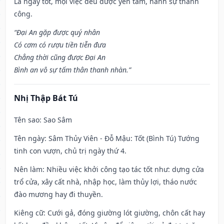
Là ngày tốt, mọi việc đều được yên tâm, hành sự thành
công.
“Đại An gặp được quý nhân
Có cơm có rượu tiền tiễn đưa
Chẳng thời cũng được Đại An
Bình an vô sự tấm thân thanh nhàn.”
Nhị Thập Bát Tú
Tên sao
: Sao Sâm
Tên ngày
: Sâm Thủy Viên - Đỗ Mậu: Tốt (Bình Tú) Tướng
tinh con vượn, chủ trị ngày thứ 4.
Nên làm
: Nhiều việc khởi công tạo tác tốt như: dựng cửa
trổ cửa, xây cất nhà, nhập học, làm thủy lợi, tháo nước
đào mương hay đi thuyền.
Kiêng cữ
: Cưới gả, đóng giường lót giường, chôn cất hay