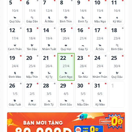
5
6
7
8
9
10
11
10/4
11/4
12/4
13/4
14/4
15/4
16/4
🐂
🐅
🐈
🐉
🐍
🐎
🐐
Quý Sửu
Giáp Dần
Ất Mão
Bính Thìn
Đinh Tỵ
Mậu Ngọ
Kỷ Mùi
12
13
14
15
16
17
18
17/4
18/4
19/4
20/4
21/4
22/4
23/4
🐒
🐓
🐕
🐖
🐀
🐂
🐅
Canh Thân
Tân Dậu
Nhâm Tuất
Quý Hợi
Giáp Tý
Ất Sửu
Bính Dần
19
20
21
22
23
24
25
24/4
25/4
26/4
27/4
28/4
29/4
30/4
🐈
🐉
🐍
🐎
🐐
🐒
🐓
Đinh Mão
Mậu Thìn
Kỷ Tỵ
Canh Ngọ
Tân Mùi
Nhâm Thân
Quý Dậu
26
27
28
29
30
31
1
1/5
2/5
3/5
4/5
5/5
6/5
🐕
🐖
🐀
🐂
🐅
🐈
Giáp Tuất
Ất Hợi
Bính Tý
Đinh Sửu
Mậu Dần
Kỷ Mão