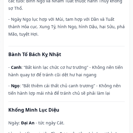
các tuổi: Bính Ngọ và Nhâm Tuất thuộc hành Thủy không
sợ Thổ.
- Ngày Ngọ lục hợp với Mùi, tam hợp với Dần và Tuất
thành Hỏa cục. Xung Tý, hình Ngọ, hình Dậu, hại Sửu, phá
Mão, tuyệt Hợi.
Bành Tổ Bách Kỵ Nhật
-
Canh
: “Bất kinh lạc chức cơ hư trướng” - Không nên tiến
hành quay tơ để tránh cũi dệt hư hại ngang
-
Ngọ
: “Bất thiêm cái thất chủ canh trương” - Không nên
tiến hành lợp mái nhà để tránh chủ sẽ phải làm lại
Khổng Minh Lục Diệu
Ngày:
Đại An
- tức ngày Cát.