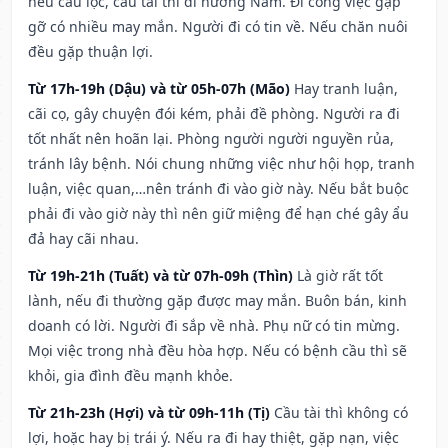
nếu cầu lộc, cầu tài thì đi hướng Nam. Đi công việc gặp
gỡ có nhiều may mắn. Người đi có tin về. Nếu chăn nuôi
đều gặp thuận lợi.
Từ 17h-19h (Dậu) và từ 05h-07h (Mão)
Hay tranh luận,
cãi cọ, gây chuyện đói kém, phải đề phòng. Người ra đi
tốt nhất nên hoãn lại. Phòng người người nguyền rủa,
tránh lây bệnh. Nói chung những việc như hội họp, tranh
luận, việc quan,…nên tránh đi vào giờ này. Nếu bắt buộc
phải đi vào giờ này thì nên giữ miệng để hạn ché gây ẩu
đả hay cãi nhau.
Từ 19h-21h (Tuất) và từ 07h-09h (Thìn)
Là giờ rất tốt
lành, nếu đi thường gặp được may mắn. Buôn bán, kinh
doanh có lời. Người đi sắp về nhà. Phụ nữ có tin mừng.
Mọi việc trong nhà đều hòa hợp. Nếu có bệnh cầu thì sẽ
khỏi, gia đình đều mạnh khỏe.
Từ 21h-23h (Hợi) và từ 09h-11h (Tị)
Cầu tài thì không có
lợi, hoặc hay bị trái ý. Nếu ra đi hay thiệt, gặp nạn, việc