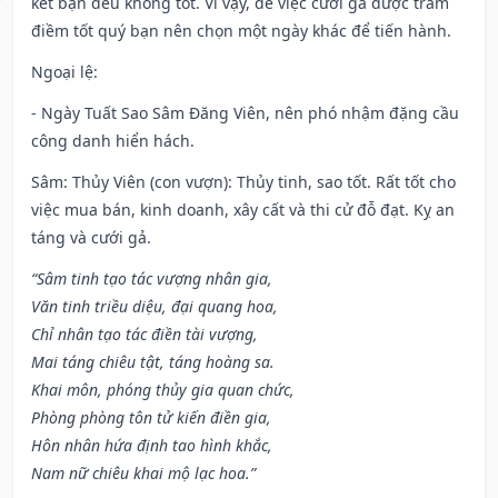
kết bạn đều không tốt. Vì vậy, để việc cưới gả được trăm
điềm tốt quý bạn nên chọn một ngày khác để tiến hành.
Ngoại lệ
:
- Ngày Tuất Sao Sâm Đăng Viên, nên phó nhậm đặng cầu
công danh hiển hách.
Sâm: Thủy Viên (con vượn): Thủy tinh, sao tốt. Rất tốt cho
việc mua bán, kinh doanh, xây cất và thi cử đỗ đạt. Kỵ an
táng và cưới gả.
“Sâm tinh tạo tác vượng nhân gia,
Văn tinh triều diệu, đại quang hoa,
Chỉ nhân tạo tác điền tài vượng,
Mai táng chiêu tật, táng hoàng sa.
Khai môn, phóng thủy gia quan chức,
Phòng phòng tôn tử kiến điền gia,
Hôn nhân hứa định tao hình khắc,
Nam nữ chiêu khai mộ lạc hoa.”