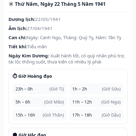
☀️ Thứ Năm, Ngày 22 Tháng 5 Năm 1941
Dương lịch:
22/05/1941
Âm lịch:
27/04/1941
Can chi:
Ngày: Canh Ngọ, Tháng: Quý Tỵ, Năm: Tân Tỵ
Tiết khí:
Tiểu mãn
Ngày Kim Dương:
Xuất hành tốt, có quý nhân phù trợ,
tài lộc thông suốt, thưa kiện có nhiều lý phải
⏱️ Giờ Hoàng đạo
23h – 0h
(Giờ Tí)
1h – 2h
(Giờ Sửu)
5h – 6h
(Giờ Mão)
11h – 12h
(Giờ Ngọ)
15h – 16h
(Giờ Thân)
17h – 18h
(Giờ Dậu)
🌑 Giờ Hắc đạo