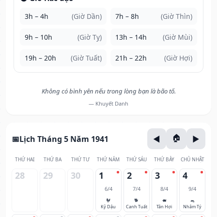
3h – 4h
(Giờ Dần)
7h – 8h
(Giờ Thìn)
9h – 10h
(Giờ Tỵ)
13h – 14h
(Giờ Mùi)
19h – 20h
(Giờ Tuất)
21h – 22h
(Giờ Hợi)
Không có bình yên nếu trong lòng bạn là bão tố.
— Khuyết Danh
Lịch Tháng 5 Năm 1941
THỨ HAI
THỨ BA
THỨ TƯ
THỨ NĂM
THỨ SÁU
THỨ BẢY
CHỦ NHẬT
28
29
30
1
2
3
4
6/4
7/4
8/4
9/4
🐓
🐕
🐖
🐀
Kỷ Dậu
Canh Tuất
Tân Hợi
Nhâm Tý