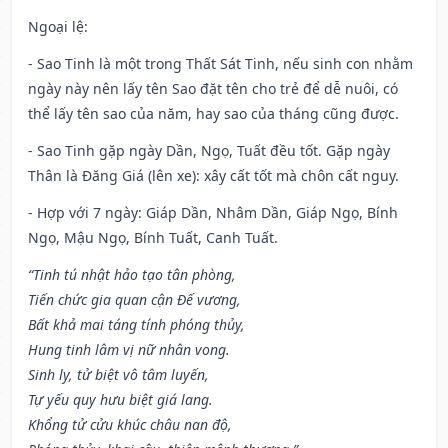
Ngoại lệ
:
- Sao Tinh là một trong Thất Sát Tinh, nếu sinh con nhằm
ngày này nên lấy tên Sao đặt tên cho trẻ để dễ nuôi, có
thể lấy tên sao của năm, hay sao của tháng cũng được.
- Sao Tinh gặp ngày Dần, Ngọ, Tuất đều tốt. Gặp ngày
Thân là Đăng Giá (lên xe): xây cất tốt mà chôn cất nguy.
- Hợp với 7 ngày: Giáp Dần, Nhâm Dần, Giáp Ngọ, Bính
Ngọ, Mậu Ngọ, Bính Tuất, Canh Tuất.
“Tinh tú nhật hảo tạo tân phòng,
Tiến chức gia quan cận Đế vương,
Bất khả mai táng tính phóng thủy,
Hung tinh lâm vị nữ nhân vong.
Sinh ly, tử biệt vô tâm luyến,
Tự yếu quy hưu biệt giá lang.
Khổng tử cửu khúc châu nan độ,