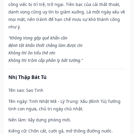
công việc bị trì trệ, trở ngại. Tiền bạc của cải thất thoát,
danh vọng cũng uy tín bị giảm xuống. Là một ngày xấu về
mọi mặt, nên tránh để hạn chế mưu sự khó thành công
như ý.
“Không Vong gặp quẻ khẩn cần
Bệnh tật khẩn thiết chẳng làm được chi
Không thì ôn tiểu thê nhi
Không thì trộm cắp phân ly bất tường.”
Nhị Thập Bát Tú
Tên sao
: Sao Tinh
Tên ngày
: Tinh Nhật Mã - Lý Trung: Xấu (Bình Tú) Tướng
tinh con ngựa, chủ trị ngày chủ nhật.
Nên làm
: Xây dựng phòng mới.
Kiêng cữ
: Chôn cất, cưới gả, mở thông đường nước.