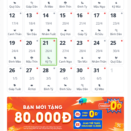
🐂
🐅
🐈
🐉
🐍
🐎
🐐
Quý Sửu
Giáp Dần
Ất Mão
Bính Thìn
Đinh Tỵ
Mậu Ngọ
Kỷ Mùi
12
13
14
15
16
17
18
17/4
18/4
19/4
20/4
21/4
22/4
23/4
🐒
🐓
🐕
🐖
🐀
🐂
🐅
Canh Thân
Tân Dậu
Nhâm Tuất
Quý Hợi
Giáp Tý
Ất Sửu
Bính Dần
19
20
21
22
23
24
25
24/4
25/4
26/4
27/4
28/4
29/4
30/4
🐈
🐉
🐍
🐎
🐐
🐒
🐓
Đinh Mão
Mậu Thìn
Kỷ Tỵ
Canh Ngọ
Tân Mùi
Nhâm Thân
Quý Dậu
26
27
28
29
30
31
1
1/5
2/5
3/5
4/5
5/5
6/5
🐕
🐖
🐀
🐂
🐅
🐈
Giáp Tuất
Ất Hợi
Bính Tý
Đinh Sửu
Mậu Dần
Kỷ Mão