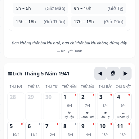
5h – 6h
(Giờ Mão)
9h – 10h
(Giờ Tỵ)
15h – 16h
(Giờ Thân)
17h – 18h
(Giờ Dậu)
Bạn không thất bại khi ngã, bạn chỉ thất bại khi không đứng dậy.
— Khuyết Danh
Lịch Tháng 5 Năm 1941
THỨ HAI
THỨ BA
THỨ TƯ
THỨ NĂM
THỨ SÁU
THỨ BẢY
CHỦ NHẬT
28
29
30
1
2
3
4
6/4
7/4
8/4
9/4
🐓
🐕
🐖
🐀
Kỷ Dậu
Canh Tuất
Tân Hợi
Nhâm Tý
5
6
7
8
9
10
11
10/4
11/4
12/4
13/4
14/4
15/4
16/4