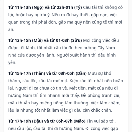
Từ 11h-13h (Ngọ) và từ 23h-01h (Tý)
Cầu tài thì không có
lợi, hoặc hay bị trái ý. Nếu ra đi hay thiệt, gặp nạn, việc
quan trọng thì phải đòn, gặp ma quỷ nên cúng tế thì mới
an.
Từ 13h-15h (Mùi) và từ 01-03h (Sửu)
Mọi công việc đều
được tốt lành, tốt nhất cầu tài đi theo hướng Tây Nam –
Nhà cửa được yên lành. Người xuất hành thì đều bình
yên.
Từ 15h-17h (Thân) và từ 03h-05h (Dần)
Mưu sự khó
thành, cầu lộc, cầu tài mờ mịt. Kiện cáo tốt nhất nên hoãn
lại. Người đi xa chưa có tin về. Mất tiền, mất của nếu đi
hướng Nam thì tìm nhanh mới thấy. Đề phòng tranh cãi,
mâu thuẫn hay miệng tiếng tầm thường. Việc làm chậm,
lâu la nhưng tốt nhất làm việc gì đều cần chắc chắn.
Từ 17h-19h (Dậu) và từ 05h-07h (Mão)
Tin vui sắp tới,
nếu cầu lộc, cầu tài thì đi hướng Nam. Đi công việc gặp