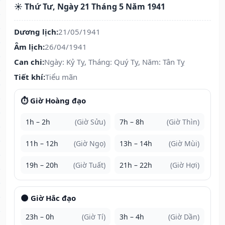
☀️ Thứ Tư, Ngày 21 Tháng 5 Năm 1941
Dương lịch:
21/05/1941
Âm lịch:
26/04/1941
Can chi:
Ngày: Kỷ Tỵ, Tháng: Quý Tỵ, Năm: Tân Tỵ
Tiết khí:
Tiểu mãn
⏱️ Giờ Hoàng đạo
1h – 2h
(Giờ Sửu)
7h – 8h
(Giờ Thìn)
11h – 12h
(Giờ Ngọ)
13h – 14h
(Giờ Mùi)
19h – 20h
(Giờ Tuất)
21h – 22h
(Giờ Hợi)
🌑 Giờ Hắc đạo
23h – 0h
(Giờ Tí)
3h – 4h
(Giờ Dần)