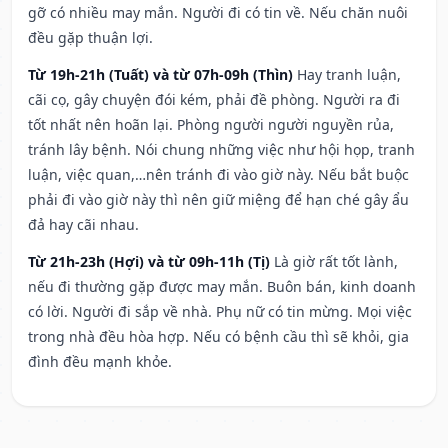
gỡ có nhiều may mắn. Người đi có tin về. Nếu chăn nuôi
đều gặp thuận lợi.
Từ 19h-21h (Tuất) và từ 07h-09h (Thìn)
Hay tranh luận,
cãi cọ, gây chuyện đói kém, phải đề phòng. Người ra đi
tốt nhất nên hoãn lại. Phòng người người nguyền rủa,
tránh lây bệnh. Nói chung những việc như hội họp, tranh
luận, việc quan,…nên tránh đi vào giờ này. Nếu bắt buộc
phải đi vào giờ này thì nên giữ miệng để hạn ché gây ẩu
đả hay cãi nhau.
Từ 21h-23h (Hợi) và từ 09h-11h (Tị)
Là giờ rất tốt lành,
nếu đi thường gặp được may mắn. Buôn bán, kinh doanh
có lời. Người đi sắp về nhà. Phụ nữ có tin mừng. Mọi việc
trong nhà đều hòa hợp. Nếu có bệnh cầu thì sẽ khỏi, gia
đình đều mạnh khỏe.