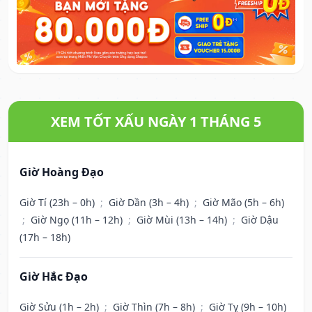
XEM TỐT XẤU NGÀY 1 THÁNG 5
Giờ Hoàng Đạo
Giờ Tí (23h – 0h)
;
Giờ Dần (3h – 4h)
;
Giờ Mão (5h – 6h)
;
Giờ Ngọ (11h – 12h)
;
Giờ Mùi (13h – 14h)
;
Giờ Dậu
(17h – 18h)
Giờ Hắc Đạo
Giờ Sửu (1h – 2h)
;
Giờ Thìn (7h – 8h)
;
Giờ Tỵ (9h – 10h)