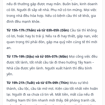
nếu đi thường gặp được may mắn. Buôn bán, kinh doanh
có lời. Người đi sắp về nhà. Phụ nữ có tin mừng. Mọi việc
trong nhà đều hòa hợp. Nếu có bệnh cầu thì sẽ khỏi, gia
đình đều mạnh khỏe.
Từ 15h-17h (Thân) và từ 03h-05h (Dần)
Cầu tài thì không
có lợi, hoặc hay bị trái ý. Nếu ra đi hay thiệt, gặp nạn, việc
quan trọng thì phải đòn, gặp ma quỷ nên cúng tế thì mới
an.
Từ 17h-19h (Dậu) và từ 05h-07h (Mão)
Mọi công việc đều
được tốt lành, tốt nhất cầu tài đi theo hướng Tây Nam –
Nhà cửa được yên lành. Người xuất hành thì đều bình
yên.
Từ 19h-21h (Tuất) và từ 07h-09h (Thìn)
Mưu sự khó
thành, cầu lộc, cầu tài mờ mịt. Kiện cáo tốt nhất nên hoãn
lại. Người đi xa chưa có tin về. Mất tiền, mất của nếu đi
hướng Nam thì tìm nhanh mới thấy. Đề phòng tranh cãi,