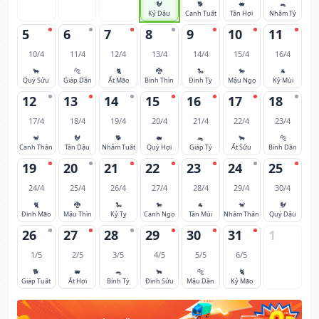
🐓
🐕
🐖
🐀
Kỷ Dậu
Canh Tuất
Tân Hợi
Nhâm Tý
5
6
7
8
9
10
11
10/4
11/4
12/4
13/4
14/4
15/4
16/4
🐂
🐅
🐈
🐉
🐍
🐎
🐐
Quý Sửu
Giáp Dần
Ất Mão
Bính Thìn
Đinh Tỵ
Mậu Ngọ
Kỷ Mùi
12
13
14
15
16
17
18
17/4
18/4
19/4
20/4
21/4
22/4
23/4
🐒
🐓
🐕
🐖
🐀
🐂
🐅
Canh Thân
Tân Dậu
Nhâm Tuất
Quý Hợi
Giáp Tý
Ất Sửu
Bính Dần
19
20
21
22
23
24
25
24/4
25/4
26/4
27/4
28/4
29/4
30/4
🐈
🐉
🐍
🐎
🐐
🐒
🐓
Đinh Mão
Mậu Thìn
Kỷ Tỵ
Canh Ngọ
Tân Mùi
Nhâm Thân
Quý Dậu
26
27
28
29
30
31
1
1/5
2/5
3/5
4/5
5/5
6/5
🐕
🐖
🐀
🐂
🐅
🐈
Giáp Tuất
Ất Hợi
Bính Tý
Đinh Sửu
Mậu Dần
Kỷ Mão