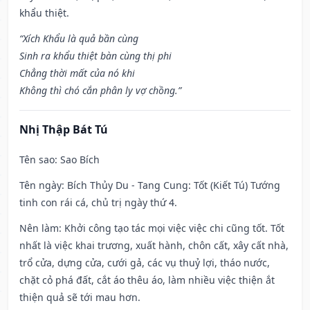
khẩu thiệt.
“Xích Khẩu là quả bần cùng
Sinh ra khẩu thiệt bàn cùng thị phi
Chẳng thời mất của nó khi
Không thì chó cắn phân ly vợ chồng.”
Nhị Thập Bát Tú
Tên sao
: Sao Bích
Tên ngày
: Bích Thủy Du - Tang Cung: Tốt (Kiết Tú) Tướng
tinh con rái cá, chủ trị ngày thứ 4.
Nên làm
: Khởi công tạo tác mọi việc việc chi cũng tốt. Tốt
nhất là việc khai trương, xuất hành, chôn cất, xây cất nhà,
trổ cửa, dựng cửa, cưới gả, các vụ thuỷ lợi, tháo nước,
chặt cỏ phá đất, cắt áo thêu áo, làm nhiều việc thiện ắt
thiện quả sẽ tới mau hơn.