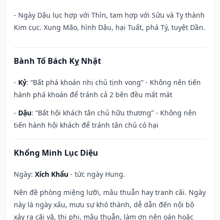
- Ngày Dậu lục hợp với Thìn, tam hợp với Sửu và Tỵ thành
Kim cục. Xung Mão, hình Dậu, hại Tuất, phá Tý, tuyệt Dần.
Bành Tổ Bách Kỵ Nhật
-
Kỷ
: “Bất phá khoán nhị chủ tịnh vong” - Không nên tiến
hành phá khoán để tránh cả 2 bên đều mất mát
-
Dậu
: “Bất hội khách tân chủ hữu thương” - Không nên
tiến hành hội khách để tránh tân chủ có hại
Khổng Minh Lục Diệu
Ngày:
Xích Khẩu
- tức ngày Hung.
Nên đề phòng miệng lưỡi, mâu thuẫn hay tranh cãi. Ngày
này là ngày xấu, mưu sự khó thành, dễ dẫn đến nội bộ
xảy ra cãi vã, thị phi, mâu thuẫn, làm ơn nên oán hoặc