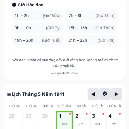
🌑 Giờ Hắc đạo
1h – 2h
(Giờ Sửu)
7h – 8h
(Giờ Thìn)
9h – 10h
(Giờ Tỵ)
15h – 16h
(Giờ Thân)
19h – 20h
(Giờ Tuất)
21h – 22h
(Giờ Hợi)
Nếu bạn muốn có mọi thứ, hãy biết rằng bạn không thể có tất cả
cùng một lúc.
— Oprah Winfrey
Lịch Tháng 5 Năm 1941
THỨ HAI
THỨ BA
THỨ TƯ
THỨ NĂM
THỨ SÁU
THỨ BẢY
CHỦ NHẬT
28
29
30
1
2
3
4
6/4
7/4
8/4
9/4