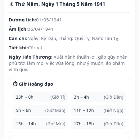
☀️ Thứ Năm, Ngày 1 Tháng 5 Năm 1941
Dương lịch:
01/05/1941
Âm lịch:
06/04/1941
Can chi:
Ngày: Kỷ Dậu, Tháng: Quý Tỵ, Năm: Tân Tỵ
Tiết khí:
Cốc vũ
Ngày Hảo Thương:
Xuất hành thuận lợi, gặp qúy nhân
phù trợ, làm mọi việc vừa lòng, như ý muốn, áo phẩm
vinh quy.
⏱️ Giờ Hoàng đạo
23h – 0h
(Giờ Tí)
3h – 4h
(Giờ Dần)
5h – 6h
(Giờ Mão)
11h – 12h
(Giờ Ngọ)
13h – 14h
(Giờ Mùi)
17h – 18h
(Giờ Dậu)