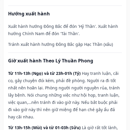
Hướng xuất hành
Xuất hành hướng Đông Bắc để đón 'Hỷ Thần'. Xuất hành
hướng Chính Nam để đón 'Tài Thần'.
Tránh xuất hành hướng Đông Bắc gặp Hạc Thần (xấu)
Giờ xuất hành Theo Lý Thuần Phong
Từ 11h-13h (Ngọ) và từ 23h-01h (Tý)
Hay tranh luận, cãi
cọ, gây chuyện đói kém, phải đề phòng. Người ra đi tốt
nhất nên hoãn lại. Phòng người người nguyền rủa, tránh
lây bệnh. Nói chung những việc như hội họp, tranh luận,
việc quan,…nên tránh đi vào giờ này. Nếu bắt buộc phải
đi vào giờ này thì nên giữ miệng để hạn ché gây ẩu đả
hay cãi nhau.
Từ 13h-15h (Mùi) và từ 01-03h (Sửu)
Là giờ rất tốt lành,