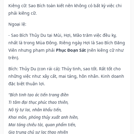
Kiêng cữ
: Sao Bích toàn kiết nên không có bất kỳ việc chi
phải kiêng cữ.
Ngoại lệ
:
- Sao Bích Thủy Du tại Mùi, Hợi, Mão trăm việc đều kỵ,
nhất là trong Mùa Đông. Riêng ngày Hợi là Sao Bích Đăng
Viên nhưng phạm phải
Phục Đoạn Sát
(nên kiêng cữ như
trên).
Bích: Thủy Du (con rái cá): Thủy tinh, sao tốt. Rất tốt cho
những việc như: xây cất, mai táng, hôn nhân. Kinh doanh
đặc biệt thuận lợi.
“Bích tinh tạo ác tiến trang điền
Ti tâm đại thục phúc thao thiên,
Nô tỳ tự lai, nhân khẩu tiến,
Khai môn, phóng thủy xuất anh hiền,
Mai táng chiêu tài, quan phẩm tiến,
Gia trung chủ sự lạc thao nhiên