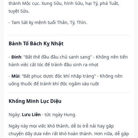
thành Mộc cục. Xung Sửu, hình Sửu, hại Tý, phá Tuất,
tuyệt Sửu.
- Tam Sát kỵ mệnh tuổi Thân, Tý, Thìn.
Bành Tổ Bách Kỵ Nhật
-
Đinh
: “Bất thế đầu đầu chủ sanh sang” - Không nên tiến
hành việc cắt tóc để tránh đầu sinh ra nhọt
-
Mùi
: “Bất phục dược độc khí nhập tràng” - Không nên
uống thuốc để tránh khí độc ngấm vào ruột
Khổng Minh Lục Diệu
Ngày:
Lưu Liên
- tức ngày Hung.
Ngày này mọi việc khó thành, dễ bị trễ nải hay gặp
chuyện dây dưa nên rất khó hoàn thành. Hơn nữa, dễ gặp