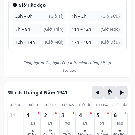
🌑 Giờ Hắc đạo
23h – 0h
(Giờ Tí)
1h – 2h
(Giờ Sửu)
7h – 8h
(Giờ Thìn)
11h – 12h
(Giờ Ngọ)
13h – 14h
(Giờ Mùi)
17h – 18h
(Giờ Dậu)
Càng học nhiều, bạn càng thấy mình chẳng biết gì.
— Socrates
Lịch Tháng 4 Năm 1941
THỨ HAI
THỨ BA
THỨ TƯ
THỨ NĂM
THỨ SÁU
THỨ BẢY
CHỦ NHẬT
31
1
2
3
4
5
6
5/3
6/3
7/3
8/3
9/3
10/3
🐈
🐉
🐍
🐎
🐐
🐒
Kỷ Mão
Canh Thìn
Tân Tỵ
Nhâm Ngọ
Quý Mùi
Giáp Thân