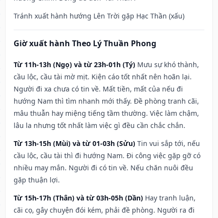
Tránh xuất hành hướng Lên Trời gặp Hạc Thần (xấu)
Giờ xuất hành Theo Lý Thuần Phong
Từ 11h-13h (Ngọ) và từ 23h-01h (Tý)
Mưu sự khó thành,
cầu lộc, cầu tài mờ mịt. Kiện cáo tốt nhất nên hoãn lại.
Người đi xa chưa có tin về. Mất tiền, mất của nếu đi
hướng Nam thì tìm nhanh mới thấy. Đề phòng tranh cãi,
mâu thuẫn hay miệng tiếng tầm thường. Việc làm chậm,
lâu la nhưng tốt nhất làm việc gì đều cần chắc chắn.
Từ 13h-15h (Mùi) và từ 01-03h (Sửu)
Tin vui sắp tới, nếu
cầu lộc, cầu tài thì đi hướng Nam. Đi công việc gặp gỡ có
nhiều may mắn. Người đi có tin về. Nếu chăn nuôi đều
gặp thuận lợi.
Từ 15h-17h (Thân) và từ 03h-05h (Dần)
Hay tranh luận,
cãi cọ, gây chuyện đói kém, phải đề phòng. Người ra đi