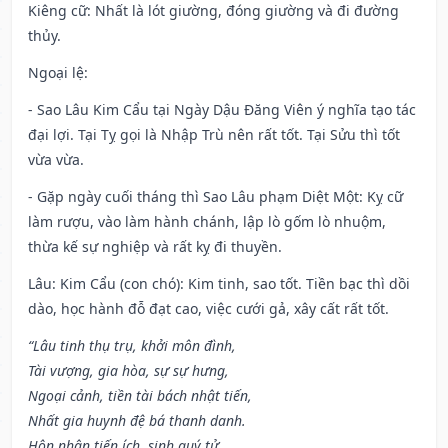
Kiêng cữ
: Nhất là lót giường, đóng giường và đi đường
thủy.
Ngoại lệ
:
- Sao Lâu Kim Cẩu tại Ngày Dậu Đăng Viên ý nghĩa tạo tác
đại lợi. Tại Tỵ gọi là Nhập Trù nên rất tốt. Tại Sửu thì tốt
vừa vừa.
- Gặp ngày cuối tháng thì Sao Lâu phạm Diệt Một: Kỵ cữ
làm rượu, vào làm hành chánh, lập lò gốm lò nhuộm,
thừa kế sự nghiệp và rất kỵ đi thuyền.
Lâu: Kim Cẩu (con chó): Kim tinh, sao tốt. Tiền bạc thì dồi
dào, học hành đỗ đạt cao, việc cưới gả, xây cất rất tốt.
“Lâu tinh thụ trụ, khởi môn đình,
Tài vượng, gia hòa, sự sự hưng,
Ngoại cảnh, tiền tài bách nhật tiến,
Nhất gia huynh đệ bá thanh danh.
Hôn nhân tiến ích, sinh quý tử,