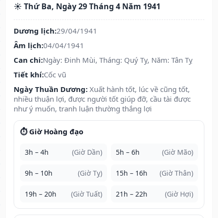
☀️ Thứ Ba, Ngày 29 Tháng 4 Năm 1941
Dương lịch:
29/04/1941
Âm lịch:
04/04/1941
Can chi:
Ngày: Đinh Mùi, Tháng: Quý Tỵ, Năm: Tân Tỵ
Tiết khí:
Cốc vũ
Ngày Thuần Dương:
Xuất hành tốt, lúc về cũng tốt,
nhiều thuận lợi, được người tốt giúp đỡ, cầu tài được
như ý muốn, tranh luận thường thắng lợi
⏱️ Giờ Hoàng đạo
3h – 4h
(Giờ Dần)
5h – 6h
(Giờ Mão)
9h – 10h
(Giờ Tỵ)
15h – 16h
(Giờ Thân)
19h – 20h
(Giờ Tuất)
21h – 22h
(Giờ Hợi)