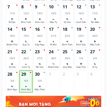
7
8
9
10
11
12
13
11/3
12/3
13/3
14/3
15/3
16/3
17/3
🐓
🐕
🐖
🐀
🐂
🐅
🐈
Ất Dậu
Bính Tuất
Đinh Hợi
Mậu Tý
Kỷ Sửu
Canh Dần
Tân Mão
14
15
16
17
18
19
20
18/3
19/3
20/3
21/3
22/3
23/3
24/3
🐉
🐍
🐎
🐐
🐒
🐓
🐕
Nhâm Thìn
Quý Tỵ
Giáp Ngọ
Ất Mùi
Bính Thân
Đinh Dậu
Mậu Tuất
21
22
23
24
25
26
27
25/3
26/3
27/3
28/3
29/3
1/4
2/4
🐖
🐀
🐂
🐅
🐈
🐉
🐍
Kỷ Hợi
Canh Tý
Tân Sửu
Nhâm Dần
Quý Mão
Giáp Thìn
Ất Tỵ
28
29
30
1
2
3
4
3/4
4/4
5/4
🐎
🐐
🐒
Bính Ngọ
Đinh Mùi
Mậu Thân