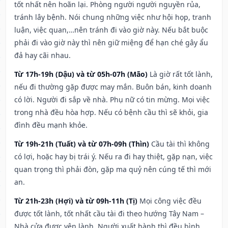
tốt nhất nên hoãn lại. Phòng người người nguyền rủa,
tránh lây bệnh. Nói chung những việc như hội họp, tranh
luận, việc quan,…nên tránh đi vào giờ này. Nếu bắt buộc
phải đi vào giờ này thì nên giữ miệng để hạn ché gây ẩu
đả hay cãi nhau.
Từ 17h-19h (Dậu) và từ 05h-07h (Mão)
Là giờ rất tốt lành,
nếu đi thường gặp được may mắn. Buôn bán, kinh doanh
có lời. Người đi sắp về nhà. Phụ nữ có tin mừng. Mọi việc
trong nhà đều hòa hợp. Nếu có bệnh cầu thì sẽ khỏi, gia
đình đều mạnh khỏe.
Từ 19h-21h (Tuất) và từ 07h-09h (Thìn)
Cầu tài thì không
có lợi, hoặc hay bị trái ý. Nếu ra đi hay thiệt, gặp nạn, việc
quan trọng thì phải đòn, gặp ma quỷ nên cúng tế thì mới
an.
Từ 21h-23h (Hợi) và từ 09h-11h (Tị)
Mọi công việc đều
được tốt lành, tốt nhất cầu tài đi theo hướng Tây Nam –
Nhà cửa được yên lành. Người xuất hành thì đều bình