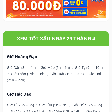
XEM TỐT XẤU NGÀY 29 THÁNG 4
Giờ Hoàng Đạo
Giờ Dần (3h – 4h)
;
Giờ Mão (5h – 6h)
;
Giờ Tỵ (9h – 10h)
;
Giờ Thân (15h – 16h)
;
Giờ Tuất (19h – 20h)
;
Giờ Hợi
(21h – 22h)
Giờ Hắc Đạo
Giờ Tí (23h – 0h)
;
Giờ Sửu (1h – 2h)
;
Giờ Thìn (7h – 8h)
;
Giờ Ngọ (11h – 12h)
;
Giờ Mùi (13h – 14h)
;
Giờ Dậu