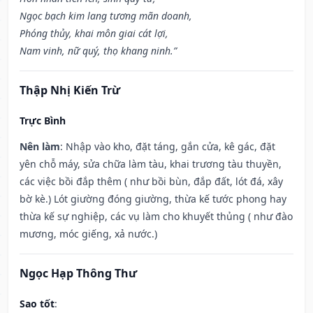
Ngọc bạch kim lang tương mãn doanh,
Phóng thủy, khai môn giai cát lợi,
Nam vinh, nữ quý, thọ khang ninh.”
Thập Nhị Kiến Trừ
Trực Bình
Nên làm
: Nhập vào kho, đặt táng, gắn cửa, kê gác, đặt
yên chỗ máy, sửa chữa làm tàu, khai trương tàu thuyền,
các việc bồi đắp thêm ( như bồi bùn, đắp đất, lót đá, xây
bờ kè.) Lót giường đóng giường, thừa kế tước phong hay
thừa kế sự nghiệp, các vụ làm cho khuyết thủng ( như đào
mương, móc giếng, xả nước.)
Ngọc Hạp Thông Thư
Sao tốt
: