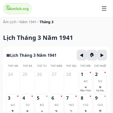
🗓️
Amlich.org
Âm Lịch
>
Năm 1941
>
Tháng 3
Lịch Tháng 3 Năm 1941
Lịch Tháng 3 Năm 1941
THỨ HAI
THỨ BA
THỨ TƯ
THỨ NĂM
THỨ SÁU
THỨ BẢY
CHỦ NHẬT
24
25
26
27
28
1
2
4/2
5/2
🐒
🐓
Mậu Thân
Kỷ Dậu
3
4
5
6
7
8
9
6/2
7/2
8/2
9/2
10/2
11/2
12/2
🐕
🐖
🐀
🐂
🐅
🐈
🐉