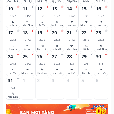
Canh Tuất
Tân Hợi
Nhâm Tý
Quý Sửu
Giáp Dần
Ất Mão
Bính Thìn
10
11
12
13
14
15
16
13/2
14/2
15/2
16/2
17/2
18/2
19/2
🐍
🐎
🐐
🐒
🐓
🐕
🐖
Đinh Tỵ
Mậu Ngọ
Kỷ Mùi
Canh Thân
Tân Dậu
Nhâm Tuất
Quý Hợi
17
18
19
20
21
22
23
20/2
21/2
22/2
23/2
24/2
25/2
26/2
🐀
🐂
🐅
🐈
🐉
🐍
🐎
Giáp Tý
Ất Sửu
Bính Dần
Đinh Mão
Mậu Thìn
Kỷ Tỵ
Canh Ngọ
24
25
26
27
28
29
30
27/2
28/2
29/2
30/2
1/3
2/3
3/3
🐐
🐒
🐓
🐕
🐖
🐀
🐂
Tân Mùi
Nhâm Thân
Quý Dậu
Giáp Tuất
Ất Hợi
Bính Tý
Đinh Sửu
31
1
2
3
4
5
6
4/3
🐅
Mậu Dần