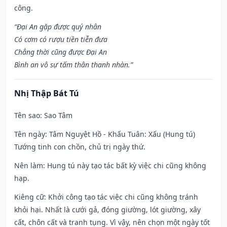
công.
“Đại An gặp được quý nhân
Có cơm có rượu tiền tiễn đưa
Chẳng thời cũng được Đại An
Bình an vô sự tấm thân thanh nhàn.”
Nhị Thập Bát Tú
Tên sao
: Sao Tâm
Tên ngày
: Tâm Nguyệt Hồ - Khấu Tuân: Xấu (Hung tú)
Tướng tinh con chồn, chủ trị ngày thứ.
Nên làm
: Hung tú này tạo tác bất kỳ việc chi cũng không
hạp.
Kiêng cữ
: Khởi công tạo tác việc chi cũng không tránh
khỏi hại. Nhất là cưới gả, đóng giường, lót giường, xây
cất, chôn cất và tranh tụng. Vì vậy, nên chọn một ngày tốt