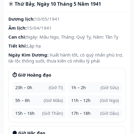
☀️ Thứ Bảy, Ngày 10 Tháng 5 Năm 1941
Dương lịch:
10/05/1941
Âm lịch:
15/04/1941
Can chi:
Ngày: Mậu Ngọ, Tháng: Quý Tỵ, Năm: Tân Tỵ
Tiết khí:
Lập hạ
Ngày Kim Dương:
Xuất hành tốt, có quý nhân phù trợ,
tài lộc thông suốt, thưa kiện có nhiều lý phải
⏱️ Giờ Hoàng đạo
23h – 0h
(Giờ Tí)
1h – 2h
(Giờ Sửu)
5h – 6h
(Giờ Mão)
11h – 12h
(Giờ Ngọ)
15h – 16h
(Giờ Thân)
17h – 18h
(Giờ Dậu)
🌑 Giờ Hắc đạo