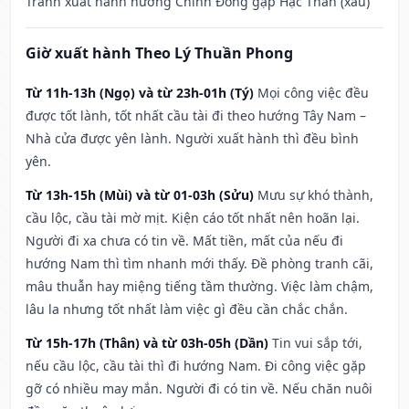
Tránh xuất hành hướng Chính Đông gặp Hạc Thần (xấu)
Giờ xuất hành Theo Lý Thuần Phong
Từ 11h-13h (Ngọ) và từ 23h-01h (Tý)
Mọi công việc đều
được tốt lành, tốt nhất cầu tài đi theo hướng Tây Nam –
Nhà cửa được yên lành. Người xuất hành thì đều bình
yên.
Từ 13h-15h (Mùi) và từ 01-03h (Sửu)
Mưu sự khó thành,
cầu lộc, cầu tài mờ mịt. Kiện cáo tốt nhất nên hoãn lại.
Người đi xa chưa có tin về. Mất tiền, mất của nếu đi
hướng Nam thì tìm nhanh mới thấy. Đề phòng tranh cãi,
mâu thuẫn hay miệng tiếng tầm thường. Việc làm chậm,
lâu la nhưng tốt nhất làm việc gì đều cần chắc chắn.
Từ 15h-17h (Thân) và từ 03h-05h (Dần)
Tin vui sắp tới,
nếu cầu lộc, cầu tài thì đi hướng Nam. Đi công việc gặp
gỡ có nhiều may mắn. Người đi có tin về. Nếu chăn nuôi