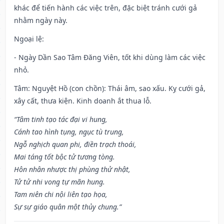
khác để tiến hành các việc trên, đặc biệt tránh cưới gả
nhằm ngày này.
Ngoại lệ
:
- Ngày Dần Sao Tâm Đăng Viên, tốt khi dùng làm các việc
nhỏ.
Tâm: Nguyệt Hồ (con chồn): Thái âm, sao xấu. Kỵ cưới gả,
xây cất, thưa kiện. Kinh doanh ắt thua lỗ.
“Tâm tinh tạo tác đại vi hung,
Cánh tao hình tụng, ngục tù trung,
Ngỗ nghịch quan phi, điền trạch thoái,
Mai táng tốt bộc tử tương tòng.
Hôn nhân nhược thị phùng thử nhật,
Tử tử nhi vong tự mãn hung.
Tam niên chi nội liên tạo họa,
Sự sự giáo quân một thủy chung.”