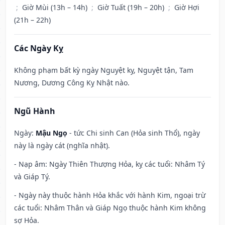
;
Giờ Mùi (13h – 14h)
;
Giờ Tuất (19h – 20h)
;
Giờ Hợi
(21h – 22h)
Các Ngày Kỵ
Không phạm bất kỳ ngày Nguyệt kỵ, Nguyệt tận, Tam
Nương, Dương Công Kỵ Nhật nào.
Ngũ Hành
Ngày:
Mậu Ngọ
- tức Chi sinh Can (Hỏa sinh Thổ), ngày
này là ngày cát (nghĩa nhật).
- Nạp âm: Ngày Thiên Thượng Hỏa, kỵ các tuổi: Nhâm Tý
và Giáp Tý.
- Ngày này thuộc hành Hỏa khắc với hành Kim, ngoại trừ
các tuổi: Nhâm Thân và Giáp Ngọ thuộc hành Kim không
sợ Hỏa.