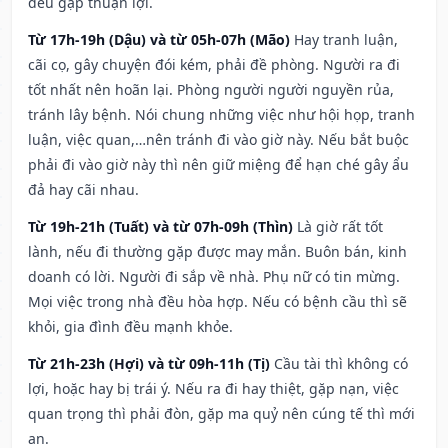
đều gặp thuận lợi.
Từ 17h-19h (Dậu) và từ 05h-07h (Mão)
Hay tranh luận,
cãi cọ, gây chuyện đói kém, phải đề phòng. Người ra đi
tốt nhất nên hoãn lại. Phòng người người nguyền rủa,
tránh lây bệnh. Nói chung những việc như hội họp, tranh
luận, việc quan,…nên tránh đi vào giờ này. Nếu bắt buộc
phải đi vào giờ này thì nên giữ miệng để hạn ché gây ẩu
đả hay cãi nhau.
Từ 19h-21h (Tuất) và từ 07h-09h (Thìn)
Là giờ rất tốt
lành, nếu đi thường gặp được may mắn. Buôn bán, kinh
doanh có lời. Người đi sắp về nhà. Phụ nữ có tin mừng.
Mọi việc trong nhà đều hòa hợp. Nếu có bệnh cầu thì sẽ
khỏi, gia đình đều mạnh khỏe.
Từ 21h-23h (Hợi) và từ 09h-11h (Tị)
Cầu tài thì không có
lợi, hoặc hay bị trái ý. Nếu ra đi hay thiệt, gặp nạn, việc
quan trọng thì phải đòn, gặp ma quỷ nên cúng tế thì mới
an.