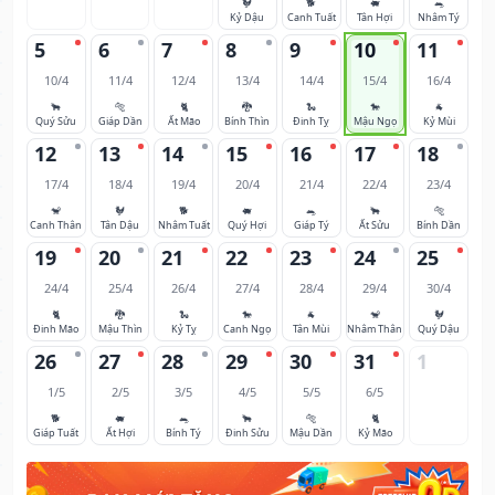
🐓
🐕
🐖
🐀
Kỷ Dậu
Canh Tuất
Tân Hợi
Nhâm Tý
5
6
7
8
9
10
11
10/4
11/4
12/4
13/4
14/4
15/4
16/4
🐂
🐅
🐈
🐉
🐍
🐎
🐐
Quý Sửu
Giáp Dần
Ất Mão
Bính Thìn
Đinh Tỵ
Mậu Ngọ
Kỷ Mùi
12
13
14
15
16
17
18
17/4
18/4
19/4
20/4
21/4
22/4
23/4
🐒
🐓
🐕
🐖
🐀
🐂
🐅
Canh Thân
Tân Dậu
Nhâm Tuất
Quý Hợi
Giáp Tý
Ất Sửu
Bính Dần
19
20
21
22
23
24
25
24/4
25/4
26/4
27/4
28/4
29/4
30/4
🐈
🐉
🐍
🐎
🐐
🐒
🐓
Đinh Mão
Mậu Thìn
Kỷ Tỵ
Canh Ngọ
Tân Mùi
Nhâm Thân
Quý Dậu
26
27
28
29
30
31
1
1/5
2/5
3/5
4/5
5/5
6/5
🐕
🐖
🐀
🐂
🐅
🐈
Giáp Tuất
Ất Hợi
Bính Tý
Đinh Sửu
Mậu Dần
Kỷ Mão