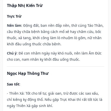
Thập Nhị Kiến Trừ
Trực Trừ
Nên làm
: Động đất, ban nền đắp nền, thờ cúng Táo Thần,
cầu thầy chữa bệnh bằng cách mổ xẻ hay châm cứu, bốc
thuốc, xả tang, khởi công làm lò nhuộm lò gốm, nữ nhân
khởi đầu uống thuốc chữa bệnh.
Chú ý
: Đẻ con nhằm ngày này khó nuôi, nên làm Âm Đức
cho con, nam nhân kỵ khởi đầu uống thuốc.
Ngọc Hạp Thông Thư
Sao tốt
:
- Thiên Xá: Tốt cho tế tự, giải oan, trừ được các sao xấu,
chỉ kiêng kỵ động thổ. Nếu gặp Trực Khai thì rất tốt tức là
ngày Thiên Xá gặp sinh khí.