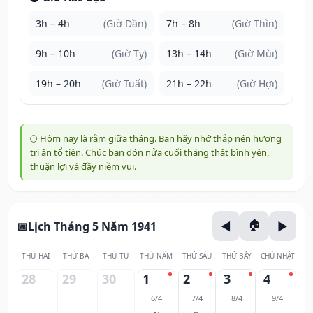
3h – 4h
(Giờ Dần)
7h – 8h
(Giờ Thìn)
9h – 10h
(Giờ Tỵ)
13h – 14h
(Giờ Mùi)
19h – 20h
(Giờ Tuất)
21h – 22h
(Giờ Hợi)
🌕 Hôm nay là rằm giữa tháng. Bạn hãy nhớ thắp nén hương
tri ân tổ tiên. Chúc bạn đón nửa cuối tháng thật bình yên,
thuận lợi và đầy niềm vui.
Lịch Tháng 5 Năm 1941
THỨ HAI
THỨ BA
THỨ TƯ
THỨ NĂM
THỨ SÁU
THỨ BẢY
CHỦ NHẬT
28
29
30
1
2
3
4
6/4
7/4
8/4
9/4