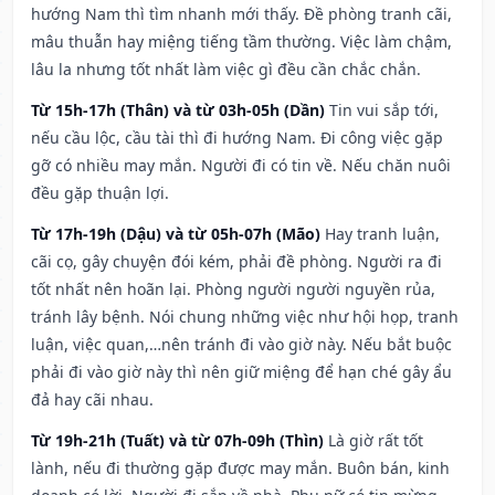
hướng Nam thì tìm nhanh mới thấy. Đề phòng tranh cãi,
mâu thuẫn hay miệng tiếng tầm thường. Việc làm chậm,
lâu la nhưng tốt nhất làm việc gì đều cần chắc chắn.
Từ 15h-17h (Thân) và từ 03h-05h (Dần)
Tin vui sắp tới,
nếu cầu lộc, cầu tài thì đi hướng Nam. Đi công việc gặp
gỡ có nhiều may mắn. Người đi có tin về. Nếu chăn nuôi
đều gặp thuận lợi.
Từ 17h-19h (Dậu) và từ 05h-07h (Mão)
Hay tranh luận,
cãi cọ, gây chuyện đói kém, phải đề phòng. Người ra đi
tốt nhất nên hoãn lại. Phòng người người nguyền rủa,
tránh lây bệnh. Nói chung những việc như hội họp, tranh
luận, việc quan,…nên tránh đi vào giờ này. Nếu bắt buộc
phải đi vào giờ này thì nên giữ miệng để hạn ché gây ẩu
đả hay cãi nhau.
Từ 19h-21h (Tuất) và từ 07h-09h (Thìn)
Là giờ rất tốt
lành, nếu đi thường gặp được may mắn. Buôn bán, kinh