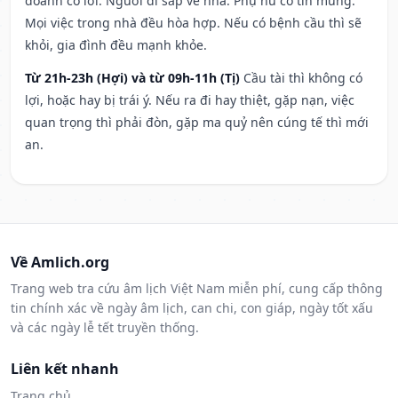
doanh có lời. Người đi sắp về nhà. Phụ nữ có tin mừng.
Mọi việc trong nhà đều hòa hợp. Nếu có bệnh cầu thì sẽ
khỏi, gia đình đều mạnh khỏe.
Từ 21h-23h (Hợi) và từ 09h-11h (Tị)
Cầu tài thì không có
lợi, hoặc hay bị trái ý. Nếu ra đi hay thiệt, gặp nạn, việc
quan trọng thì phải đòn, gặp ma quỷ nên cúng tế thì mới
an.
Về Amlich.org
Trang web tra cứu âm lịch Việt Nam miễn phí, cung cấp thông
tin chính xác về ngày âm lịch, can chi, con giáp, ngày tốt xấu
và các ngày lễ tết truyền thống.
Liên kết nhanh
Trang chủ