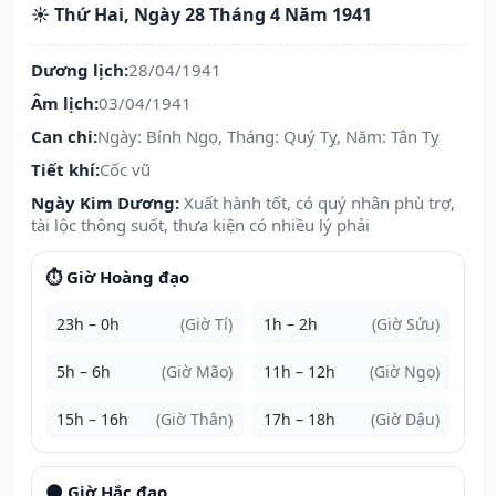
☀️ Thứ Hai, Ngày 28 Tháng 4 Năm 1941
Dương lịch:
28/04/1941
Âm lịch:
03/04/1941
Can chi:
Ngày: Bính Ngọ, Tháng: Quý Tỵ, Năm: Tân Tỵ
Tiết khí:
Cốc vũ
Ngày Kim Dương:
Xuất hành tốt, có quý nhân phù trợ,
tài lộc thông suốt, thưa kiện có nhiều lý phải
⏱️ Giờ Hoàng đạo
23h – 0h
(Giờ Tí)
1h – 2h
(Giờ Sửu)
5h – 6h
(Giờ Mão)
11h – 12h
(Giờ Ngọ)
15h – 16h
(Giờ Thân)
17h – 18h
(Giờ Dậu)
🌑 Giờ Hắc đạo