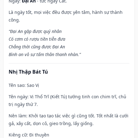
Ngày:
Đại An
- tức ngày Cát.
Là ngày tốt, mọi việc đều được yên tâm, hành sự thành
công.
“Đại An gặp được quý nhân
Có cơm có rượu tiền tiễn đưa
Chẳng thời cũng được Đại An
Bình an vô sự tấm thân thanh nhàn.”
Nhị Thập Bát Tú
Tên sao
: Sao Vị
Tên ngày
: Vị Thổ Trĩ (Kiết Tú) tướng tinh con chim trĩ, chủ
trị ngày thứ 7.
Nên làm
: Khởi tạo tạo tác việc gì cũng tốt. Tốt nhất là cưới
gả, xây cất, dọn cỏ, gieo trồng, lấy giống.
Kiêng cữ
: Đi thuyền