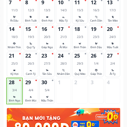
7
8
9
10
11
12
13
11/3
12/3
13/3
14/3
15/3
16/3
17/3
🐓
🐕
🐖
🐀
🐂
🐅
🐈
Ất Dậu
Bính Tuất
Đinh Hợi
Mậu Tý
Kỷ Sửu
Canh Dần
Tân Mão
14
15
16
17
18
19
20
18/3
19/3
20/3
21/3
22/3
23/3
24/3
🐉
🐍
🐎
🐐
🐒
🐓
🐕
Nhâm Thìn
Quý Tỵ
Giáp Ngọ
Ất Mùi
Bính Thân
Đinh Dậu
Mậu Tuất
21
22
23
24
25
26
27
25/3
26/3
27/3
28/3
29/3
1/4
2/4
🐖
🐀
🐂
🐅
🐈
🐉
🐍
Kỷ Hợi
Canh Tý
Tân Sửu
Nhâm Dần
Quý Mão
Giáp Thìn
Ất Tỵ
28
29
30
1
2
3
4
3/4
4/4
5/4
🐎
🐐
🐒
Bính Ngọ
Đinh Mùi
Mậu Thân