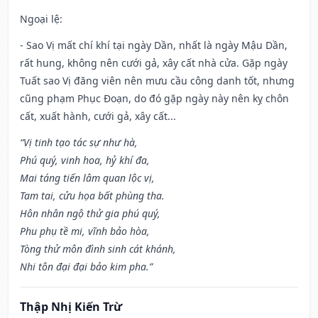
Ngoại lệ
:
- Sao Vị mất chí khí tại ngày Dần, nhất là ngày Mậu Dần,
rất hung, không nên cưới gả, xây cất nhà cửa. Gặp ngày
Tuất sao Vị đăng viên nên mưu cầu công danh tốt, nhưng
cũng phạm Phục Đoạn, do đó gặp ngày này nên kỵ chôn
cất, xuất hành, cưới gả, xây cất...
“Vị tinh tạo tác sự như hà,
Phú quý, vinh hoa, hỷ khí đa,
Mai táng tiến lâm quan lộc vị,
Tam tai, cửu họa bất phùng tha.
Hôn nhân ngộ thử gia phú quý,
Phu phụ tề mi, vĩnh bảo hòa,
Tòng thử môn đình sinh cát khánh,
Nhi tôn đại đại bảo kim pha.”
Thập Nhị Kiến Trừ