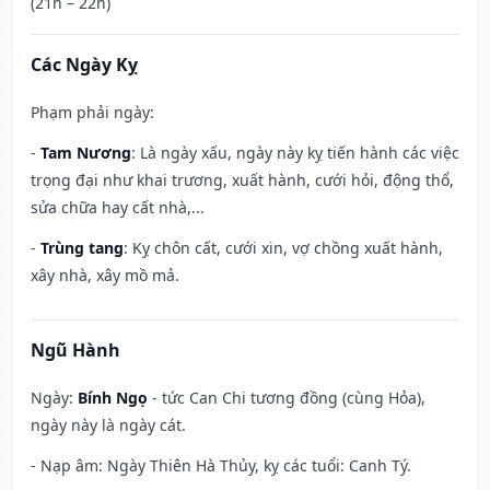
(21h – 22h)
Các Ngày Kỵ
Phạm phải ngày:
-
Tam Nương
: Là ngày xấu, ngày này kỵ tiến hành các việc
trọng đại như khai trương, xuất hành, cưới hỏi, động thổ,
sửa chữa hay cất nhà,...
-
Trùng tang
: Kỵ chôn cất, cưới xin, vợ chồng xuất hành,
xây nhà, xây mồ mả.
Ngũ Hành
Ngày:
Bính Ngọ
- tức Can Chi tương đồng (cùng Hỏa),
ngày này là ngày cát.
- Nạp âm: Ngày Thiên Hà Thủy, kỵ các tuổi: Canh Tý.