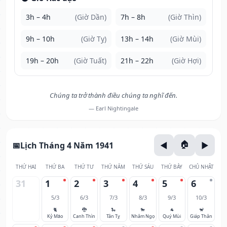
3h – 4h
(Giờ Dần)
7h – 8h
(Giờ Thìn)
9h – 10h
(Giờ Tỵ)
13h – 14h
(Giờ Mùi)
19h – 20h
(Giờ Tuất)
21h – 22h
(Giờ Hợi)
Chúng ta trở thành điều chúng ta nghĩ đến.
— Earl Nightingale
Lịch Tháng 4 Năm 1941
THỨ HAI
THỨ BA
THỨ TƯ
THỨ NĂM
THỨ SÁU
THỨ BẢY
CHỦ NHẬT
31
1
2
3
4
5
6
5/3
6/3
7/3
8/3
9/3
10/3
🐈
🐉
🐍
🐎
🐐
🐒
Kỷ Mão
Canh Thìn
Tân Tỵ
Nhâm Ngọ
Quý Mùi
Giáp Thân