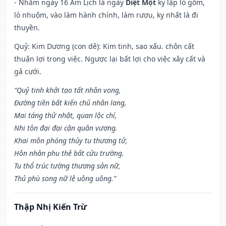
- Nhằm ngày 16 Âm Lịch là ngày
Diệt Một
kỵ lập lò gốm,
lò nhuộm, vào làm hành chính, làm rượu, kỵ nhất là đi
thuyền.
Quỷ: Kim Dương (con dê): Kim tinh, sao xấu. chôn cất
thuận lợi trong việc. Ngược lại bất lợi cho việc xây cất và
gả cưới.
“Quỷ tinh khởi tạo tất nhân vong,
Đường tiền bất kiến chủ nhân lang,
Mai táng thử nhật, quan lộc chí,
Nhi tôn đại đại cận quân vương.
Khai môn phóng thủy tu thương tử,
Hôn nhân phu thê bất cửu trường.
Tu thổ trúc tường thương sản nữ,
Thủ phù song nữ lệ uông uông.”
Thập Nhị Kiến Trừ