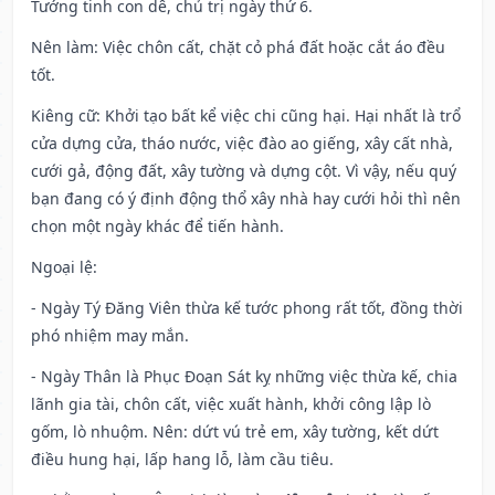
Tướng tinh con dê, chủ trị ngày thứ 6.
Nên làm
: Việc chôn cất, chặt cỏ phá đất hoặc cắt áo đều
tốt.
Kiêng cữ
: Khởi tạo bất kể việc chi cũng hại. Hại nhất là trổ
cửa dựng cửa, tháo nước, việc đào ao giếng, xây cất nhà,
cưới gả, động đất, xây tường và dựng cột. Vì vậy, nếu quý
bạn đang có ý định động thổ xây nhà hay cưới hỏi thì nên
chọn một ngày khác để tiến hành.
Ngoại lệ
:
- Ngày Tý Đăng Viên thừa kế tước phong rất tốt, đồng thời
phó nhiệm may mắn.
- Ngày Thân là Phục Đoạn Sát kỵ những việc thừa kế, chia
lãnh gia tài, chôn cất, việc xuất hành, khởi công lập lò
gốm, lò nhuộm. Nên: dứt vú trẻ em, xây tường, kết dứt
điều hung hại, lấp hang lỗ, làm cầu tiêu.