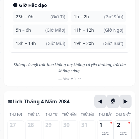
🌑 Giờ Hắc đạo
23h – 0h
(Giờ Tí)
1h – 2h
(Giờ Sửu)
5h – 6h
(Giờ Mão)
11h – 12h
(Giờ Ngọ)
13h – 14h
(Giờ Mùi)
19h – 20h
(Giờ Tuất)
Không có mặt trời, hoa không nở; không có yêu thương, trái tim
không sáng.
— Max Müller
Lịch Tháng 4 Năm 2084
THỨ HAI
THỨ BA
THỨ TƯ
THỨ NĂM
THỨ SÁU
THỨ BẢY
CHỦ NHẬT
27
28
29
30
31
1
2
26/2
27/2