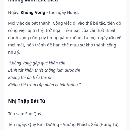
Ngày:
Không Vong
- tức ngày Hung.
Mọi việc dễ bất thành. Công việc đi vào thế bế tắc, tiến độ
công việc bị trì trệ, trở ngại. Tiền bạc của cải thất thoát,
danh vọng cũng uy tín bị giảm xuống. Là một ngày xấu về
mọi mặt, nên tránh để hạn chế mưu sự khó thành công
như ý.
“Không Vong gặp quẻ khẩn cần
Bệnh tật khẩn thiết chẳng làm được chi
Không thì ôn tiểu thê nhi
Không thì trộm cắp phân ly bất tường.”
Nhị Thập Bát Tú
Tên sao
: Sao Quỷ
Tên ngày
: Quỷ Kim Dương - Vương Phách: Xấu (Hung Tú)