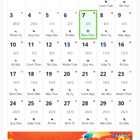
🐕
🐖
Canh Tuất
Tân Hợi
3
4
5
6
7
8
9
28/2
29/2
1/3
2/3
3/3
4/3
5/3
🐀
🐂
🐅
🐈
🐉
🐍
🐎
Nhâm Tý
Quý Sửu
Giáp Dần
Ất Mão
Bính Thìn
Đinh Tỵ
Mậu Ngọ
10
11
12
13
14
15
16
6/3
7/3
8/3
9/3
10/3
11/3
12/3
🐐
🐒
🐓
🐕
🐖
🐀
🐂
Kỷ Mùi
Canh Thân
Tân Dậu
Nhâm Tuất
Quý Hợi
Giáp Tý
Ất Sửu
17
18
19
20
21
22
23
13/3
14/3
15/3
16/3
17/3
18/3
19/3
🐅
🐈
🐉
🐍
🐎
🐐
🐒
Bính Dần
Đinh Mão
Mậu Thìn
Kỷ Tỵ
Canh Ngọ
Tân Mùi
Nhâm Thân
24
25
26
27
28
29
30
20/3
21/3
22/3
23/3
24/3
25/3
26/3
🐓
🐕
🐖
🐀
🐂
🐅
🐈
Quý Dậu
Giáp Tuất
Ất Hợi
Bính Tý
Đinh Sửu
Mậu Dần
Kỷ Mão