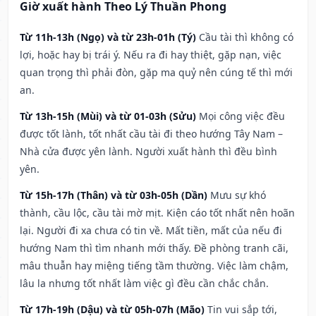
Giờ xuất hành Theo Lý Thuần Phong
Từ 11h-13h (Ngọ) và từ 23h-01h (Tý)
Cầu tài thì không có
lợi, hoặc hay bị trái ý. Nếu ra đi hay thiệt, gặp nạn, việc
quan trọng thì phải đòn, gặp ma quỷ nên cúng tế thì mới
an.
Từ 13h-15h (Mùi) và từ 01-03h (Sửu)
Mọi công việc đều
được tốt lành, tốt nhất cầu tài đi theo hướng Tây Nam –
Nhà cửa được yên lành. Người xuất hành thì đều bình
yên.
Từ 15h-17h (Thân) và từ 03h-05h (Dần)
Mưu sự khó
thành, cầu lộc, cầu tài mờ mịt. Kiện cáo tốt nhất nên hoãn
lại. Người đi xa chưa có tin về. Mất tiền, mất của nếu đi
hướng Nam thì tìm nhanh mới thấy. Đề phòng tranh cãi,
mâu thuẫn hay miệng tiếng tầm thường. Việc làm chậm,
lâu la nhưng tốt nhất làm việc gì đều cần chắc chắn.
Từ 17h-19h (Dậu) và từ 05h-07h (Mão)
Tin vui sắp tới,