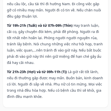
nếu cầu lộc, cầu tài thì đi hướng Nam. Đi công việc gặp
gỡ có nhiều may mắn. Người đi có tin về. Nếu chăn nuôi
đều gặp thuận lợi.
Từ 19h-21h (Tuất) và từ 07h-09h (Thìn)
Hay tranh luận,
cãi cọ, gây chuyện đói kém, phải đề phòng. Người ra đi
tốt nhất nên hoãn lại. Phòng người người nguyền rủa,
tránh lây bệnh. Nói chung những việc như hội họp, tranh
luận, việc quan,…nên tránh đi vào giờ này. Nếu bắt buộc
phải đi vào giờ này thì nên giữ miệng để hạn ché gây ẩu
đả hay cãi nhau.
Từ 21h-23h (Hợi) và từ 09h-11h (Tị)
Là giờ rất tốt lành,
nếu đi thường gặp được may mắn. Buôn bán, kinh doanh
có lời. Người đi sắp về nhà. Phụ nữ có tin mừng. Mọi việc
trong nhà đều hòa hợp. Nếu có bệnh cầu thì sẽ khỏi, gia
đình đều mạnh khỏe.