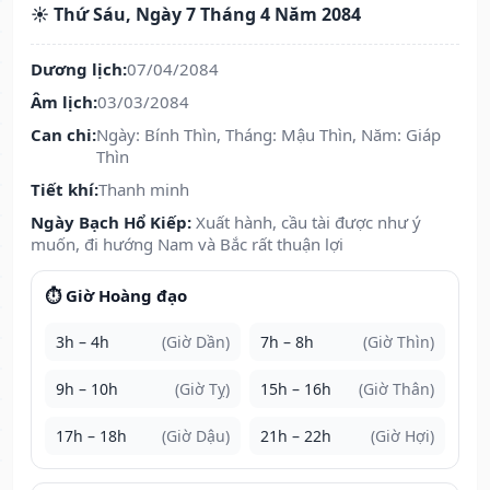
☀️ Thứ Sáu, Ngày 7 Tháng 4 Năm 2084
Dương lịch:
07/04/2084
Âm lịch:
03/03/2084
Can chi:
Ngày: Bính Thìn, Tháng: Mậu Thìn, Năm: Giáp
Thìn
Tiết khí:
Thanh minh
Ngày Bạch Hổ Kiếp:
Xuất hành, cầu tài được như ý
muốn, đi hướng Nam và Bắc rất thuận lợi
⏱️ Giờ Hoàng đạo
3h – 4h
(Giờ Dần)
7h – 8h
(Giờ Thìn)
9h – 10h
(Giờ Tỵ)
15h – 16h
(Giờ Thân)
17h – 18h
(Giờ Dậu)
21h – 22h
(Giờ Hợi)