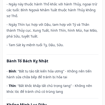
- Ngày này thuộc hành Thổ khắc với hành Thủy, ngoại trừ
các tuổi: Bính Ngọvà Nhâm Tuất thuộc hành Thủy không
sợ Thổ.
- Ngày Thìn lục hợp với Dậu, tam hợp với Tý và Thân
thành Thủy cục. Xung Tuất, hình Thìn, hình Mùi, hại Mão,
phá Sửu, tuyệt Tuất.
- Tam Sát kỵ mệnh tuổi Tỵ, Dậu, Sửu.
Bành Tổ Bách Kỵ Nhật
-
Bính
: “Bất tu táo tất kiến hỏa ương” - Không nên tiến
hành sửa chữa bếp để tránh bị hỏa tai
-
Thìn
: “Bất khốc khấp tất chủ trọng tang” - Không nên
khóc lóc để tránh chủ có trùng tang
Khổng Minh Lục Diệu