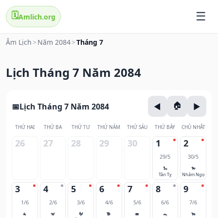
🗓️
Amlich.org
Âm Lịch
>
Năm 2084
>
Tháng 7
Lịch Tháng 7 Năm 2084
Lịch Tháng 7 Năm 2084
THỨ HAI
THỨ BA
THỨ TƯ
THỨ NĂM
THỨ SÁU
THỨ BẢY
CHỦ NHẬT
26
27
28
29
30
1
2
29/5
30/5
🐍
🐎
Tân Tỵ
Nhâm Ngọ
3
4
5
6
7
8
9
1/6
2/6
3/6
4/6
5/6
6/6
7/6
🐐
🐒
🐓
🐕
🐖
🐀
🐂