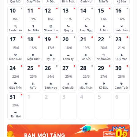
Quý Mùi
Giáp Thân
Ất Dậu
Bính Tuất
Đinh Hợi
Mậu Tý
Kỷ Sửu
10
11
12
13
14
15
16
8/6
9/6
10/6
11/6
12/6
13/6
14/6
🐅
🐈
🐉
🐍
🐎
🐐
🐒
Canh Dần
Tân Mão
Nhâm Thìn
Quý Tỵ
Giáp Ngọ
Ất Mùi
Bính Thân
17
18
19
20
21
22
23
15/6
16/6
17/6
18/6
19/6
20/6
21/6
🐓
🐕
🐖
🐀
🐂
🐅
🐈
Đinh Dậu
Mậu Tuất
Kỷ Hợi
Canh Tý
Tân Sửu
Nhâm Dần
Quý Mão
24
25
26
27
28
29
30
22/6
23/6
24/6
25/6
26/6
27/6
28/6
🐉
🐍
🐎
🐐
🐒
🐓
🐕
Giáp Thìn
Ất Tỵ
Bính Ngọ
Đinh Mùi
Mậu Thân
Kỷ Dậu
Canh Tuất
31
1
2
3
4
5
6
29/6
🐖
Tân Hợi