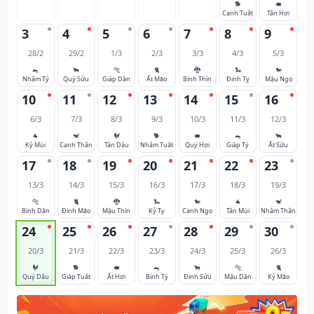
🐕
🐖
Canh Tuất
Tân Hợi
3
4
5
6
7
8
9
28/2
29/2
1/3
2/3
3/3
4/3
5/3
🐀
🐂
🐅
🐈
🐉
🐍
🐎
Nhâm Tý
Quý Sửu
Giáp Dần
Ất Mão
Bính Thìn
Đinh Tỵ
Mậu Ngọ
10
11
12
13
14
15
16
6/3
7/3
8/3
9/3
10/3
11/3
12/3
🐐
🐒
🐓
🐕
🐖
🐀
🐂
Kỷ Mùi
Canh Thân
Tân Dậu
Nhâm Tuất
Quý Hợi
Giáp Tý
Ất Sửu
17
18
19
20
21
22
23
13/3
14/3
15/3
16/3
17/3
18/3
19/3
🐅
🐈
🐉
🐍
🐎
🐐
🐒
Bính Dần
Đinh Mão
Mậu Thìn
Kỷ Tỵ
Canh Ngọ
Tân Mùi
Nhâm Thân
24
25
26
27
28
29
30
20/3
21/3
22/3
23/3
24/3
25/3
26/3
🐓
🐕
🐖
🐀
🐂
🐅
🐈
Quý Dậu
Giáp Tuất
Ất Hợi
Bính Tý
Đinh Sửu
Mậu Dần
Kỷ Mão