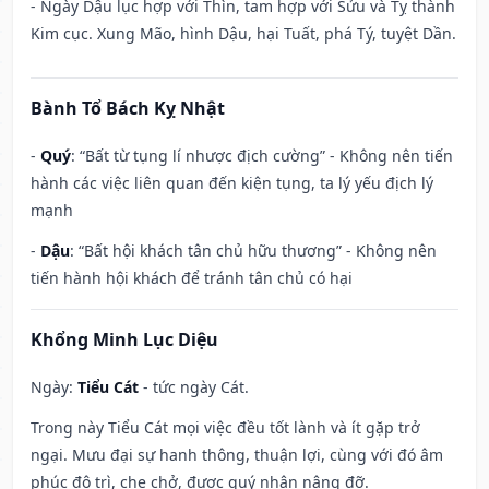
- Ngày Dậu lục hợp với Thìn, tam hợp với Sửu và Tỵ thành
Kim cục. Xung Mão, hình Dậu, hại Tuất, phá Tý, tuyệt Dần.
Bành Tổ Bách Kỵ Nhật
-
Quý
: “Bất từ tụng lí nhược địch cường” - Không nên tiến
hành các việc liên quan đến kiện tụng, ta lý yếu địch lý
mạnh
-
Dậu
: “Bất hội khách tân chủ hữu thương” - Không nên
tiến hành hội khách để tránh tân chủ có hại
Khổng Minh Lục Diệu
Ngày:
Tiểu Cát
- tức ngày Cát.
Trong này Tiểu Cát mọi việc đều tốt lành và ít gặp trở
ngại. Mưu đại sự hanh thông, thuận lợi, cùng với đó âm
phúc độ trì, che chở, được quý nhân nâng đỡ.