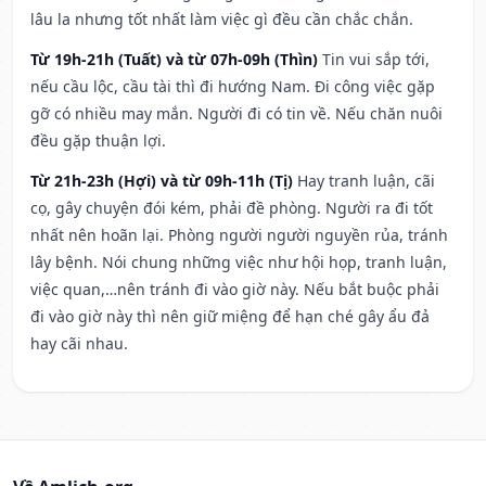
lâu la nhưng tốt nhất làm việc gì đều cần chắc chắn.
Từ 19h-21h (Tuất) và từ 07h-09h (Thìn)
Tin vui sắp tới,
nếu cầu lộc, cầu tài thì đi hướng Nam. Đi công việc gặp
gỡ có nhiều may mắn. Người đi có tin về. Nếu chăn nuôi
đều gặp thuận lợi.
Từ 21h-23h (Hợi) và từ 09h-11h (Tị)
Hay tranh luận, cãi
cọ, gây chuyện đói kém, phải đề phòng. Người ra đi tốt
nhất nên hoãn lại. Phòng người người nguyền rủa, tránh
lây bệnh. Nói chung những việc như hội họp, tranh luận,
việc quan,…nên tránh đi vào giờ này. Nếu bắt buộc phải
đi vào giờ này thì nên giữ miệng để hạn ché gây ẩu đả
hay cãi nhau.