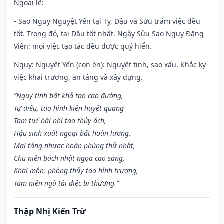
Ngoại lệ
:
- Sao Nguy Nguyệt Yến tại Tỵ, Dậu và Sửu trăm việc đều
tốt. Trong đó, tại Dậu tốt nhất. Ngày Sửu Sao Nguy Đăng
Viên: mọi việc tạo tác đều được quý hiển.
Nguy: Nguyệt Yến (con én): Nguyệt tinh, sao xấu. Khắc kỵ
việc khai trương, an táng và xây dựng.
“Nguy tinh bât khả tạo cao đường,
Tự điếu, tao hình kiến huyết quang
Tam tuế hài nhi tao thủy ách,
Hậu sinh xuất ngoại bất hoàn lương.
Mai táng nhược hoàn phùng thử nhật,
Chu niên bách nhật ngọa cao sàng,
Khai môn, phóng thủy tạo hình trượng,
Tam niên ngũ tái diệc bi thương.”
Thập Nhị Kiến Trừ