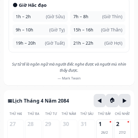
🌑 Giờ Hắc đạo
1h – 2h
(Giờ Sửu)
7h – 8h
(Giờ Thìn)
9h – 10h
(Giờ Tỵ)
15h – 16h
(Giờ Thân)
19h – 20h
(Giờ Tuất)
21h – 22h
(Giờ Hợi)
Sự tử tế là ngôn ngữ mà người điếc nghe được và người mù nhìn
thấy được.
— Mark Twain
Lịch Tháng 4 Năm 2084
THỨ HAI
THỨ BA
THỨ TƯ
THỨ NĂM
THỨ SÁU
THỨ BẢY
CHỦ NHẬT
27
28
29
30
31
1
2
26/2
27/2