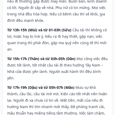
nếu đi thường gặp được may mắn. Buôn bán, kinh doanh
có lời. Người đi sắp về nhà. Phụ nữ có tin mừng. Mọi việc
trong nhà đều hòa hợp. Nếu có bệnh cầu thì sẽ khỏi, gia
đình đều mạnh khỏe.
Từ 13h-15h (Mùi) và từ 01-03h (Sửu)
Cầu tài thì không có
lợi, hoặc hay bị trái ý. Nếu ra đi hay thiệt, gặp nạn, việc
quan trọng thì phải đòn, gặp ma quỷ nên cúng tế thì mới
an.
Từ 15h-17h (Thân) và từ 03h-05h (Dần)
Mọi công việc đều
được tốt lành, tốt nhất cầu tài đi theo hướng Tây Nam –
Nhà cửa được yên lành. Người xuất hành thì đều bình
yên.
Từ 17h-19h (Dậu) và từ 05h-07h (Mão)
Mưu sự khó
thành, cầu lộc, cầu tài mờ mịt. Kiện cáo tốt nhất nên hoãn
lại. Người đi xa chưa có tin về. Mất tiền, mất của nếu đi
hướng Nam thì tìm nhanh mới thấy. Đề phòng tranh cãi,
mâu thuẫn hay miệng tiếng tầm thường. Việc làm chậm,