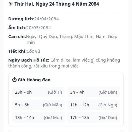
☀️ Thứ Hai, Ngày 24 Tháng 4 Năm 2084
Dương lịch:
24/04/2084
Âm lịch:
20/03/2084
Can chi:
Ngày: Quý Dậu, Tháng: Mậu Thìn, Năm: Giáp
Thìn
Tiết khí:
Cốc vũ
Ngày Bạch Hổ Túc:
Cấm đi xa, làm việc gì cũng không
thành công, rất xấu trong mọi việc
⏱️ Giờ Hoàng đạo
23h – 0h
(Giờ Tí)
3h – 4h
(Giờ Dần)
5h – 6h
(Giờ Mão)
11h – 12h
(Giờ Ngọ)
13h – 14h
(Giờ Mùi)
17h – 18h
(Giờ Dậu)