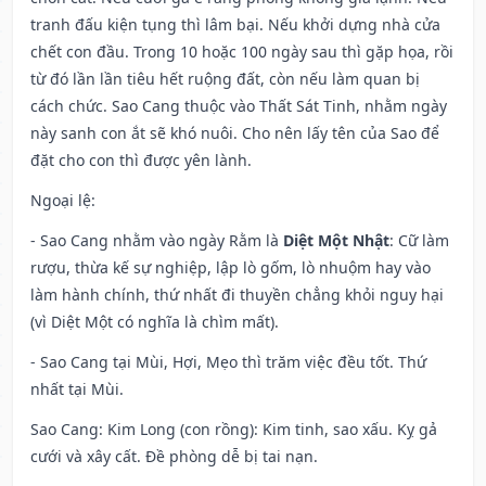
tranh đấu kiện tụng thì lâm bại. Nếu khởi dựng nhà cửa
chết con đầu. Trong 10 hoặc 100 ngày sau thì gặp họa, rồi
từ đó lần lần tiêu hết ruộng đất, còn nếu làm quan bị
cách chức. Sao Cang thuộc vào Thất Sát Tinh, nhằm ngày
này sanh con ắt sẽ khó nuôi. Cho nên lấy tên của Sao để
đặt cho con thì được yên lành.
Ngoại lệ
:
- Sao Cang nhằm vào ngày Rằm là
Diệt Một Nhật
: Cữ làm
rượu, thừa kế sự nghiệp, lập lò gốm, lò nhuộm hay vào
làm hành chính, thứ nhất đi thuyền chẳng khỏi nguy hại
(vì Diệt Một có nghĩa là chìm mất).
- Sao Cang tại Mùi, Hợi, Mẹo thì trăm việc đều tốt. Thứ
nhất tại Mùi.
Sao Cang: Kim Long (con rồng): Kim tinh, sao xấu. Kỵ gả
cưới và xây cất. Đề phòng dễ bị tai nạn.