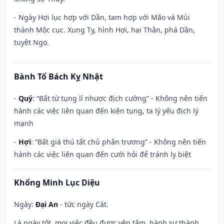
- Ngày Hợi lục hợp với Dần, tam hợp với Mão và Mùi
thành Mộc cục. Xung Tỵ, hình Hợi, hại Thân, phá Dần,
tuyệt Ngọ.
Bành Tổ Bách Kỵ Nhật
-
Quý
: “Bất từ tụng lí nhược địch cường” - Không nên tiến
hành các việc liên quan đến kiện tụng, ta lý yếu địch lý
mạnh
-
Hợi
: “Bất giá thú tất chủ phân trương” - Không nên tiến
hành các việc liên quan đến cưới hỏi để tránh ly biệt
Khổng Minh Lục Diệu
Ngày:
Đại An
- tức ngày Cát.
Là ngày tốt, mọi việc đều được yên tâm, hành sự thành