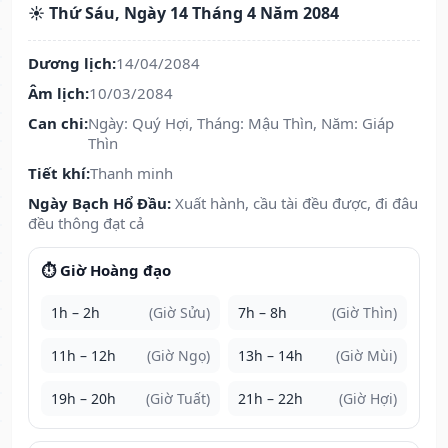
☀️ Thứ Sáu, Ngày 14 Tháng 4 Năm 2084
Dương lịch:
14/04/2084
Âm lịch:
10/03/2084
Can chi:
Ngày: Quý Hợi, Tháng: Mậu Thìn, Năm: Giáp
Thìn
Tiết khí:
Thanh minh
Ngày Bạch Hổ Đầu:
Xuất hành, cầu tài đều được, đi đâu
đều thông đạt cả
⏱️ Giờ Hoàng đạo
1h – 2h
(Giờ Sửu)
7h – 8h
(Giờ Thìn)
11h – 12h
(Giờ Ngọ)
13h – 14h
(Giờ Mùi)
19h – 20h
(Giờ Tuất)
21h – 22h
(Giờ Hợi)