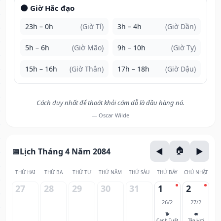
🌑 Giờ Hắc đạo
23h – 0h
(Giờ Tí)
3h – 4h
(Giờ Dần)
5h – 6h
(Giờ Mão)
9h – 10h
(Giờ Tỵ)
15h – 16h
(Giờ Thân)
17h – 18h
(Giờ Dậu)
Cách duy nhất để thoát khỏi cám dỗ là đầu hàng nó.
— Oscar Wilde
Lịch Tháng 4 Năm 2084
THỨ HAI
THỨ BA
THỨ TƯ
THỨ NĂM
THỨ SÁU
THỨ BẢY
CHỦ NHẬT
27
28
29
30
31
1
2
26/2
27/2
🐕
🐖
Canh Tuất
Tân Hợi