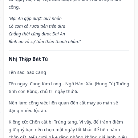
công.
“Đại An gặp được quý nhân
Có cơm có rượu tiền tiễn đưa
Chẳng thời cũng được Đại An
Bình an vô sự tấm thân thanh nhàn.”
Nhị Thập Bát Tú
Tên sao
: Sao Cang
Tên ngày
: Cang Kim Long - Ngô Hán: Xấu (Hung Tú) Tướng
tinh con Rồng, chủ trị ngày thứ 6.
Nên làm
: công việc liên quan đến cắt may áo màn sẽ
đặng nhiều lộc ăn.
Kiêng cữ
: Chôn cất bị Trùng tang. Vì vậy, để tránh điềm
giữ quý bạn nên chọn một ngày tốt khác để tiến hành
chôn cất. Nếu cưới gả e rằng phòng không giá lạnh. Nếu