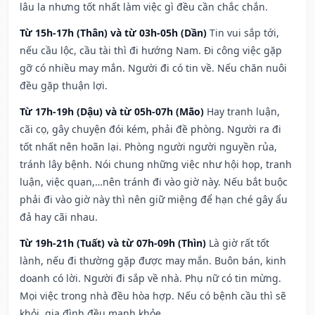
lâu la nhưng tốt nhất làm việc gì đều cần chắc chắn.
Từ 15h-17h (Thân) và từ 03h-05h (Dần)
Tin vui sắp tới,
nếu cầu lộc, cầu tài thì đi hướng Nam. Đi công việc gặp
gỡ có nhiều may mắn. Người đi có tin về. Nếu chăn nuôi
đều gặp thuận lợi.
Từ 17h-19h (Dậu) và từ 05h-07h (Mão)
Hay tranh luận,
cãi cọ, gây chuyện đói kém, phải đề phòng. Người ra đi
tốt nhất nên hoãn lại. Phòng người người nguyền rủa,
tránh lây bệnh. Nói chung những việc như hội họp, tranh
luận, việc quan,…nên tránh đi vào giờ này. Nếu bắt buộc
phải đi vào giờ này thì nên giữ miệng để hạn ché gây ẩu
đả hay cãi nhau.
Từ 19h-21h (Tuất) và từ 07h-09h (Thìn)
Là giờ rất tốt
lành, nếu đi thường gặp được may mắn. Buôn bán, kinh
doanh có lời. Người đi sắp về nhà. Phụ nữ có tin mừng.
Mọi việc trong nhà đều hòa hợp. Nếu có bệnh cầu thì sẽ
khỏi, gia đình đều mạnh khỏe.