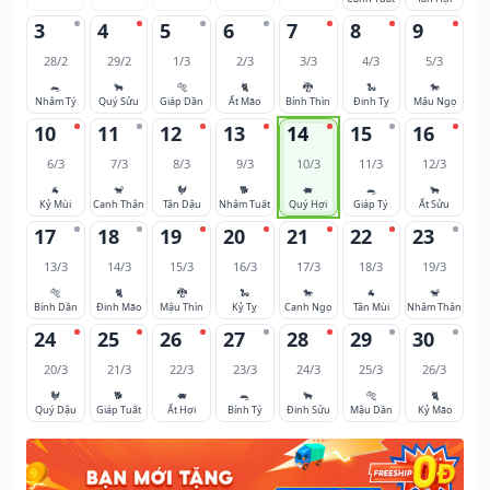
3
4
5
6
7
8
9
28/2
29/2
1/3
2/3
3/3
4/3
5/3
🐀
🐂
🐅
🐈
🐉
🐍
🐎
Nhâm Tý
Quý Sửu
Giáp Dần
Ất Mão
Bính Thìn
Đinh Tỵ
Mậu Ngọ
10
11
12
13
14
15
16
6/3
7/3
8/3
9/3
10/3
11/3
12/3
🐐
🐒
🐓
🐕
🐖
🐀
🐂
Kỷ Mùi
Canh Thân
Tân Dậu
Nhâm Tuất
Quý Hợi
Giáp Tý
Ất Sửu
17
18
19
20
21
22
23
13/3
14/3
15/3
16/3
17/3
18/3
19/3
🐅
🐈
🐉
🐍
🐎
🐐
🐒
Bính Dần
Đinh Mão
Mậu Thìn
Kỷ Tỵ
Canh Ngọ
Tân Mùi
Nhâm Thân
24
25
26
27
28
29
30
20/3
21/3
22/3
23/3
24/3
25/3
26/3
🐓
🐕
🐖
🐀
🐂
🐅
🐈
Quý Dậu
Giáp Tuất
Ất Hợi
Bính Tý
Đinh Sửu
Mậu Dần
Kỷ Mão