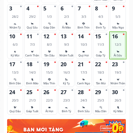
3
4
5
6
7
8
9
28/2
29/2
1/3
2/3
3/3
4/3
5/3
🐀
🐂
🐅
🐈
🐉
🐍
🐎
Nhâm Tý
Quý Sửu
Giáp Dần
Ất Mão
Bính Thìn
Đinh Tỵ
Mậu Ngọ
10
11
12
13
14
15
16
6/3
7/3
8/3
9/3
10/3
11/3
12/3
🐐
🐒
🐓
🐕
🐖
🐀
🐂
Kỷ Mùi
Canh Thân
Tân Dậu
Nhâm Tuất
Quý Hợi
Giáp Tý
Ất Sửu
17
18
19
20
21
22
23
13/3
14/3
15/3
16/3
17/3
18/3
19/3
🐅
🐈
🐉
🐍
🐎
🐐
🐒
Bính Dần
Đinh Mão
Mậu Thìn
Kỷ Tỵ
Canh Ngọ
Tân Mùi
Nhâm Thân
24
25
26
27
28
29
30
20/3
21/3
22/3
23/3
24/3
25/3
26/3
🐓
🐕
🐖
🐀
🐂
🐅
🐈
Quý Dậu
Giáp Tuất
Ất Hợi
Bính Tý
Đinh Sửu
Mậu Dần
Kỷ Mão