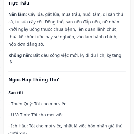
Trực Thâu
Nên làm
: Cấy lúa, gặt lúa, mua trâu, nuôi tằm, đi săn thú
cá, tu sửa cây cối. Động thổ, san nền đắp nền, nữ nhân
khởi ngày uống thuốc chưa bệnh, lên quan lãnh chức,
thừa kế chức tước hay sự nghiệp, vào làm hành chính,
nộp đơn dâng sớ.
Không nên
: Bắt đầu công việc mới, kỵ đi du lịch, kỵ tang
lễ.
Ngọc Hạp Thông Thư
Sao tốt
:
- Thiên Quý: Tốt cho mọi việc.
- U Vi Tinh: Tốt cho mọi việc.
- Ích Hậu: Tốt cho mọi việc, nhất là việc hôn nhân giá thú
(cưới xin).