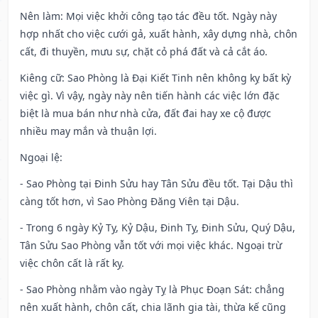
Nên làm
: Mọi việc khởi công tạo tác đều tốt. Ngày này
hợp nhất cho việc cưới gả, xuất hành, xây dựng nhà, chôn
cất, đi thuyền, mưu sự, chặt cỏ phá đất và cả cắt áo.
Kiêng cữ
: Sao Phòng là Đại Kiết Tinh nên không kỵ bất kỳ
việc gì. Vì vậy, ngày này nên tiến hành các việc lớn đặc
biệt là mua bán như nhà cửa, đất đai hay xe cộ được
nhiều may mắn và thuận lợi.
Ngoại lệ
:
- Sao Phòng tại Đinh Sửu hay Tân Sửu đều tốt. Tại Dậu thì
càng tốt hơn, vì Sao Phòng Đăng Viên tại Dậu.
- Trong 6 ngày Kỷ Tỵ, Kỷ Dậu, Đinh Tỵ, Đinh Sửu, Quý Dậu,
Tân Sửu Sao Phòng vẫn tốt với mọi việc khác. Ngoại trừ
việc chôn cất là rất kỵ.
- Sao Phòng nhằm vào ngày Tỵ là Phục Đoạn Sát: chẳng
nên xuất hành, chôn cất, chia lãnh gia tài, thừa kế cũng