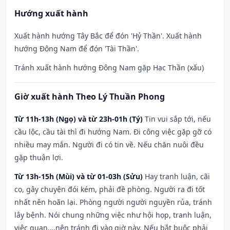
Hướng xuất hành
Xuất hành hướng Tây Bắc để đón 'Hỷ Thần'. Xuất hành
hướng Đông Nam để đón 'Tài Thần'.
Tránh xuất hành hướng Đông Nam gặp Hạc Thần (xấu)
Giờ xuất hành Theo Lý Thuần Phong
Từ 11h-13h (Ngọ) và từ 23h-01h (Tý)
Tin vui sắp tới, nếu
cầu lộc, cầu tài thì đi hướng Nam. Đi công việc gặp gỡ có
nhiều may mắn. Người đi có tin về. Nếu chăn nuôi đều
gặp thuận lợi.
Từ 13h-15h (Mùi) và từ 01-03h (Sửu)
Hay tranh luận, cãi
cọ, gây chuyện đói kém, phải đề phòng. Người ra đi tốt
nhất nên hoãn lại. Phòng người người nguyền rủa, tránh
lây bệnh. Nói chung những việc như hội họp, tranh luận,
việc quan,…nên tránh đi vào giờ này. Nếu bắt buộc phải