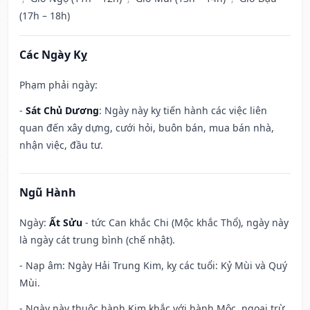
(17h – 18h)
Các Ngày Kỵ
Phạm phải ngày:
-
Sát Chủ Dương
: Ngày này kỵ tiến hành các việc liên
quan đến xây dựng, cưới hỏi, buôn bán, mua bán nhà,
nhận việc, đầu tư.
Ngũ Hành
Ngày:
Ất Sửu
- tức Can khắc Chi (Mộc khắc Thổ), ngày này
là ngày cát trung bình (chế nhật).
- Nạp âm: Ngày Hải Trung Kim, kỵ các tuổi: Kỷ Mùi và Quý
Mùi.
- Ngày này thuộc hành Kim khắc với hành Mộc, ngoại trừ