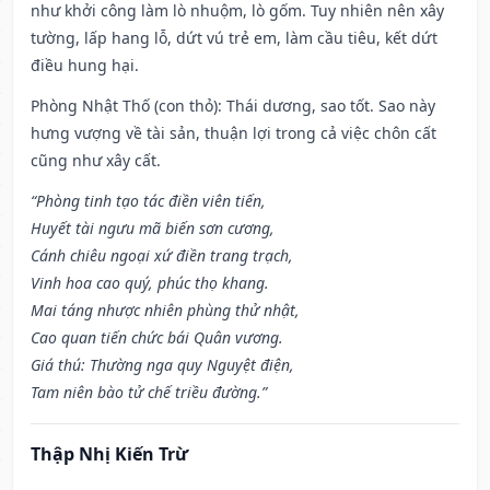
như khởi công làm lò nhuộm, lò gốm. Tuy nhiên nên xây
tường, lấp hang lỗ, dứt vú trẻ em, làm cầu tiêu, kết dứt
điều hung hại.
Phòng Nhật Thố (con thỏ): Thái dương, sao tốt. Sao này
hưng vượng về tài sản, thuận lợi trong cả việc chôn cất
cũng như xây cất.
“Phòng tinh tạo tác điền viên tiến,
Huyết tài ngưu mã biến sơn cương,
Cánh chiêu ngoại xứ điền trang trạch,
Vinh hoa cao quý, phúc thọ khang.
Mai táng nhược nhiên phùng thử nhật,
Cao quan tiến chức bái Quân vương.
Giá thú: Thường nga quy Nguyệt điện,
Tam niên bào tử chế triều đường.”
Thập Nhị Kiến Trừ