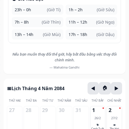
23h – 0h
(Giờ Tí)
1h – 2h
(Giờ Sửu)
7h – 8h
(Giờ Thìn)
11h – 12h
(Giờ Ngọ)
13h – 14h
(Giờ Mùi)
17h – 18h
(Giờ Dậu)
Nếu bạn muốn thay đổi thế giới, hãy bắt đầu bằng việc thay đổi
chính mình.
— Mahatma Gandhi
Lịch Tháng 4 Năm 2084
THỨ HAI
THỨ BA
THỨ TƯ
THỨ NĂM
THỨ SÁU
THỨ BẢY
CHỦ NHẬT
27
28
29
30
31
1
2
26/2
27/2
🐕
🐖
Canh Tuất
Tân Hợi