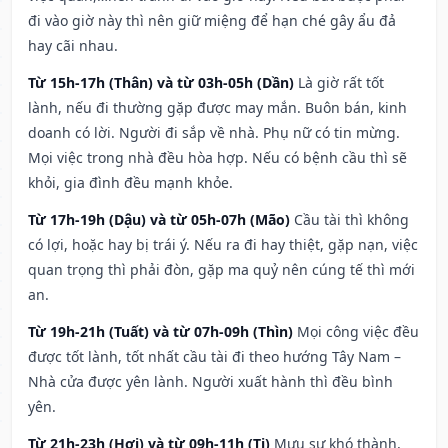
đi vào giờ này thì nên giữ miệng để hạn ché gây ẩu đả
hay cãi nhau.
Từ 15h-17h (Thân) và từ 03h-05h (Dần)
Là giờ rất tốt
lành, nếu đi thường gặp được may mắn. Buôn bán, kinh
doanh có lời. Người đi sắp về nhà. Phụ nữ có tin mừng.
Mọi việc trong nhà đều hòa hợp. Nếu có bệnh cầu thì sẽ
khỏi, gia đình đều mạnh khỏe.
Từ 17h-19h (Dậu) và từ 05h-07h (Mão)
Cầu tài thì không
có lợi, hoặc hay bị trái ý. Nếu ra đi hay thiệt, gặp nạn, việc
quan trọng thì phải đòn, gặp ma quỷ nên cúng tế thì mới
an.
Từ 19h-21h (Tuất) và từ 07h-09h (Thìn)
Mọi công việc đều
được tốt lành, tốt nhất cầu tài đi theo hướng Tây Nam –
Nhà cửa được yên lành. Người xuất hành thì đều bình
yên.
Từ 21h-23h (Hợi) và từ 09h-11h (Tị)
Mưu sự khó thành,