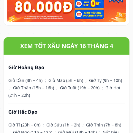
XEM TỐT XẤU NGÀY 16 THÁNG 4
Giờ Hoàng Đạo
Giờ Dần (3h – 4h)
;
Giờ Mão (5h – 6h)
;
Giờ Tỵ (9h – 10h)
;
Giờ Thân (15h – 16h)
;
Giờ Tuất (19h – 20h)
;
Giờ Hợi
(21h – 22h)
Giờ Hắc Đạo
Giờ Tí (23h – 0h)
;
Giờ Sửu (1h – 2h)
;
Giờ Thìn (7h – 8h)
;
Giờ Ngọ (11h – 12h)
;
Giờ Mùi (13h – 14h)
;
Giờ Dậu