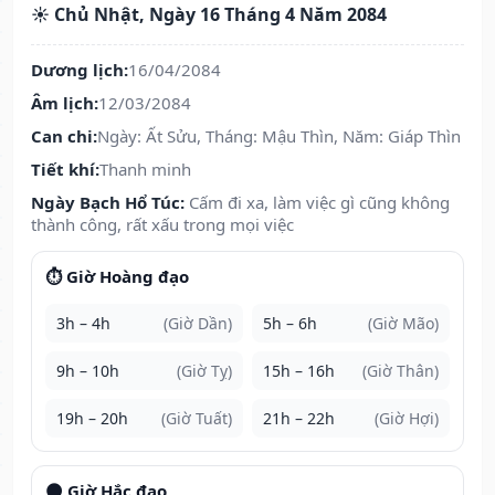
☀️ Chủ Nhật, Ngày 16 Tháng 4 Năm 2084
Dương lịch:
16/04/2084
Âm lịch:
12/03/2084
Can chi:
Ngày: Ất Sửu, Tháng: Mậu Thìn, Năm: Giáp Thìn
Tiết khí:
Thanh minh
Ngày Bạch Hổ Túc:
Cấm đi xa, làm việc gì cũng không
thành công, rất xấu trong mọi việc
⏱️ Giờ Hoàng đạo
3h – 4h
(Giờ Dần)
5h – 6h
(Giờ Mão)
9h – 10h
(Giờ Tỵ)
15h – 16h
(Giờ Thân)
19h – 20h
(Giờ Tuất)
21h – 22h
(Giờ Hợi)
🌑 Giờ Hắc đạo