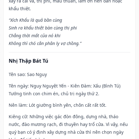
xảy ra cãi vã, thị phi, mâu thuẫn, làm ơn nên oán hoặc
khẩu thiệt.
“Xích Khẩu là quả bần cùng
Sinh ra khẩu thiệt bàn cùng thị phi
Chẳng thời mất của nó khi
Không thì chó cắn phân ly vợ chồng.”
Nhị Thập Bát Tú
Tên sao
: Sao Nguy
Tên ngày
: Nguy Nguyệt Yến - Kiên Đàm: Xấu (Bình Tú)
Tướng tinh con chim én, chủ trị ngày thứ 2.
Nên làm
: Lót giường bình yên, chôn cất rất tốt.
Kiêng cữ
: Những việc gác đòn đông, dựng nhà, tháo
nước, đào mương rạch, đi thuyền hay trổ cửa. Vì vậy, nếu
quý bạn có ý định xây dựng nhà cửa thì nên chọn ngày