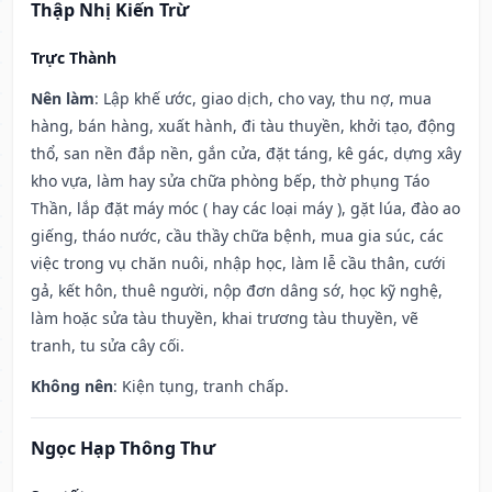
Thập Nhị Kiến Trừ
Trực Thành
Nên làm
: Lập khế ước, giao dịch, cho vay, thu nợ, mua
hàng, bán hàng, xuất hành, đi tàu thuyền, khởi tạo, động
thổ, san nền đắp nền, gắn cửa, đặt táng, kê gác, dựng xây
kho vựa, làm hay sửa chữa phòng bếp, thờ phụng Táo
Thần, lắp đặt máy móc ( hay các loại máy ), gặt lúa, đào ao
giếng, tháo nước, cầu thầy chữa bệnh, mua gia súc, các
việc trong vụ chăn nuôi, nhập học, làm lễ cầu thân, cưới
gả, kết hôn, thuê người, nộp đơn dâng sớ, học kỹ nghệ,
làm hoặc sửa tàu thuyền, khai trương tàu thuyền, vẽ
tranh, tu sửa cây cối.
Không nên
: Kiện tụng, tranh chấp.
Ngọc Hạp Thông Thư