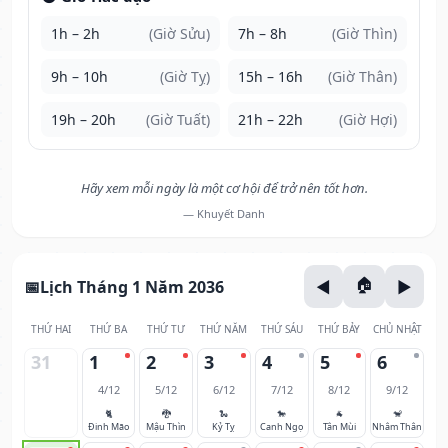
1h – 2h
(Giờ Sửu)
7h – 8h
(Giờ Thìn)
9h – 10h
(Giờ Tỵ)
15h – 16h
(Giờ Thân)
19h – 20h
(Giờ Tuất)
21h – 22h
(Giờ Hợi)
Hãy xem mỗi ngày là một cơ hội để trở nên tốt hơn.
— Khuyết Danh
Lịch Tháng 1 Năm 2036
THỨ HAI
THỨ BA
THỨ TƯ
THỨ NĂM
THỨ SÁU
THỨ BẢY
CHỦ NHẬT
31
1
2
3
4
5
6
4/12
5/12
6/12
7/12
8/12
9/12
🐈
🐉
🐍
🐎
🐐
🐒
Đinh Mão
Mậu Thìn
Kỷ Tỵ
Canh Ngọ
Tân Mùi
Nhâm Thân