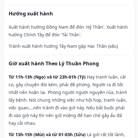
Hướng xuất hành
Xuất hành hướng Đông Nam để đón 'Hỷ Thần'. Xuất hành
hướng Chính Tây để đón 'Tài Thần'.
Tránh xuất hành hướng Tây Nam gặp Hạc Thần (xấu)
Giờ xuất hành Theo Lý Thuần Phong
Từ 11h-13h (Ngọ) và từ 23h-01h (Tý)
Hay tranh luận, cãi
cọ, gây chuyện đói kém, phải đề phòng. Người ra đi tốt
nhất nên hoãn lại. Phòng người người nguyền rủa, tránh
lây bệnh. Nói chung những việc như hội họp, tranh luận,
việc quan,…nên tránh đi vào giờ này. Nếu bắt buộc phải
đi vào giờ này thì nên giữ miệng để hạn ché gây ẩu đả
hay cãi nhau.
Từ 13h-15h (Mùi) và từ 01-03h (Sửu)
Là giờ rất tốt lành,