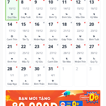
7
8
9
10
11
12
13
10/12
11/12
12/12
13/12
14/12
15/12
16/12
🐓
🐕
🐖
🐀
🐂
🐅
🐈
Quý Dậu
Giáp Tuất
Ất Hợi
Bính Tý
Đinh Sửu
Mậu Dần
Kỷ Mão
14
15
16
17
18
19
20
17/12
18/12
19/12
20/12
21/12
22/12
23/12
🐉
🐍
🐎
🐐
🐒
🐓
🐕
Canh Thìn
Tân Tỵ
Nhâm Ngọ
Quý Mùi
Giáp Thân
Ất Dậu
Bính Tuất
21
22
23
24
25
26
27
24/12
25/12
26/12
27/12
28/12
29/12
30/12
🐖
🐀
🐂
🐅
🐈
🐉
🐍
Đinh Hợi
Mậu Tý
Kỷ Sửu
Canh Dần
Tân Mão
Nhâm Thìn
Quý Tỵ
28
29
30
31
1
2
3
1/1
2/1
3/1
4/1
🐎
🐐
🐒
🐓
Giáp Ngọ
Ất Mùi
Bính Thân
Đinh Dậu