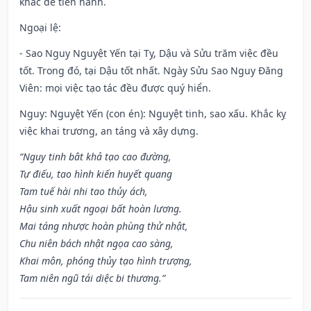
khác để tiến hành.
Ngoại lệ
:
- Sao Nguy Nguyệt Yến tại Tỵ, Dậu và Sửu trăm việc đều
tốt. Trong đó, tại Dậu tốt nhất. Ngày Sửu Sao Nguy Đăng
Viên: mọi việc tạo tác đều được quý hiển.
Nguy: Nguyệt Yến (con én): Nguyệt tinh, sao xấu. Khắc kỵ
việc khai trương, an táng và xây dựng.
“Nguy tinh bât khả tạo cao đường,
Tự điếu, tao hình kiến huyết quang
Tam tuế hài nhi tao thủy ách,
Hậu sinh xuất ngoại bất hoàn lương.
Mai táng nhược hoàn phùng thử nhật,
Chu niên bách nhật ngọa cao sàng,
Khai môn, phóng thủy tạo hình trượng,
Tam niên ngũ tái diệc bi thương.”