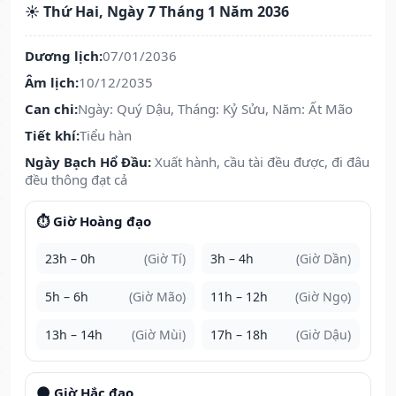
☀️ Thứ Hai, Ngày 7 Tháng 1 Năm 2036
Dương lịch:
07/01/2036
Âm lịch:
10/12/2035
Can chi:
Ngày: Quý Dậu, Tháng: Kỷ Sửu, Năm: Ất Mão
Tiết khí:
Tiểu hàn
Ngày Bạch Hổ Đầu:
Xuất hành, cầu tài đều được, đi đâu
đều thông đạt cả
⏱️ Giờ Hoàng đạo
23h – 0h
(Giờ Tí)
3h – 4h
(Giờ Dần)
5h – 6h
(Giờ Mão)
11h – 12h
(Giờ Ngọ)
13h – 14h
(Giờ Mùi)
17h – 18h
(Giờ Dậu)
🌑 Giờ Hắc đạo