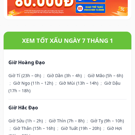
XEM TỐT XẤU NGÀY 7 THÁNG 1
Giờ Hoàng Đạo
Giờ Tí (23h – 0h)
;
Giờ Dần (3h – 4h)
;
Giờ Mão (5h – 6h)
;
Giờ Ngọ (11h – 12h)
;
Giờ Mùi (13h – 14h)
;
Giờ Dậu
(17h – 18h)
Giờ Hắc Đạo
Giờ Sửu (1h – 2h)
;
Giờ Thìn (7h – 8h)
;
Giờ Tỵ (9h – 10h)
;
Giờ Thân (15h – 16h)
;
Giờ Tuất (19h – 20h)
;
Giờ Hợi