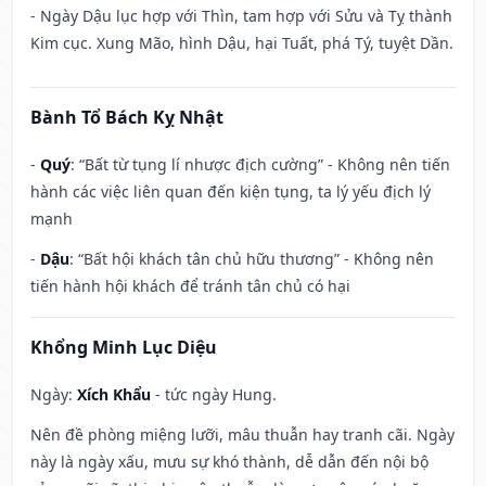
- Ngày Dậu lục hợp với Thìn, tam hợp với Sửu và Tỵ thành
Kim cục. Xung Mão, hình Dậu, hại Tuất, phá Tý, tuyệt Dần.
Bành Tổ Bách Kỵ Nhật
-
Quý
: “Bất từ tụng lí nhược địch cường” - Không nên tiến
hành các việc liên quan đến kiện tụng, ta lý yếu địch lý
mạnh
-
Dậu
: “Bất hội khách tân chủ hữu thương” - Không nên
tiến hành hội khách để tránh tân chủ có hại
Khổng Minh Lục Diệu
Ngày:
Xích Khẩu
- tức ngày Hung.
Nên đề phòng miệng lưỡi, mâu thuẫn hay tranh cãi. Ngày
này là ngày xấu, mưu sự khó thành, dễ dẫn đến nội bộ