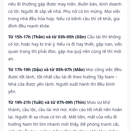
nếu đi thường gặp được may mắn. Buôn bán, kinh doanh
có lời. Người đi sắp về nhà. Phụ nữ có tin mừng. Mọi việc
trong nhà đều hòa hợp. Nếu có bệnh cầu thì sẽ khỏi, gia
đình đều mạnh khỏe.
Từ 15h-17h (Thân) và từ 03h-05h (Dần)
Cầu tài thì không
có lợi, hoặc hay bị trái ý. Nếu ra đi hay thiệt, gặp nạn, việc
quan trọng thì phải đòn, gặp ma quỷ nên cúng tế thì mới
an.
Từ 17h-19h (Dậu) và từ 05h-07h (Mão)
Mọi công việc đều
được tốt lành, tốt nhất cầu tài đi theo hướng Tây Nam –
Nhà cửa được yên lành. Người xuất hành thì đều bình
yên.
Từ 19h-21h (Tuất) và từ 07h-09h (Thìn)
Mưu sự khó
thành, cầu lộc, cầu tài mờ mịt. Kiện cáo tốt nhất nên hoãn
lại. Người đi xa chưa có tin về. Mất tiền, mất của nếu đi
hướng Nam thì tìm nhanh mới thấy. Đề phòng tranh cãi,