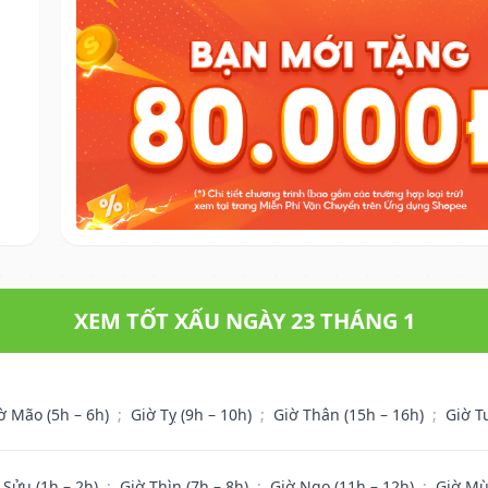
XEM TỐT XẤU NGÀY 23 THÁNG 1
ờ Mão (5h – 6h)
;
Giờ Tỵ (9h – 10h)
;
Giờ Thân (15h – 16h)
;
Giờ T
 Sửu (1h – 2h)
;
Giờ Thìn (7h – 8h)
;
Giờ Ngọ (11h – 12h)
;
Giờ Mù