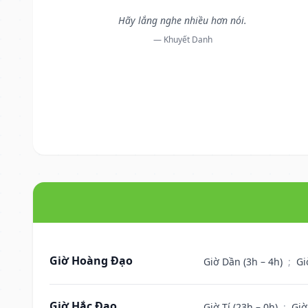
Hãy lắng nghe nhiều hơn nói.
— Khuyết Danh
Giờ Hoàng Đạo
Giờ Dần (3h – 4h)
;
Gi
Giờ Hắc Đạo
Giờ Tí (23h – 0h)
;
Giờ