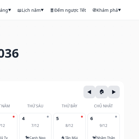
háng
📖
Lịch năm
🧧
Đếm ngược Tết
🧭
Khám phá
▼
▼
▼
036
 NĂM
THỨ SÁU
THỨ BẢY
CHỦ NHẬT
4
5
6
/12
7/12
8/12
9/12
🐎
🐐
🐒
Kỷ Tỵ
Canh Ngọ
Tân Mùi
Nhâm Thân