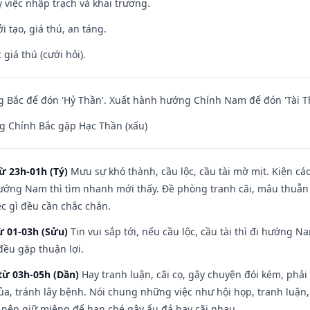
 việc nhập trạch và khai trương.
i tạo, giá thú, an táng.
giá thú (cưới hỏi).
 Bắc để đón 'Hỷ Thần'. Xuất hành hướng Chính Nam để đón 'Tài T
g Chính Bắc gặp Hạc Thần (xấu)
ừ 23h-01h (Tý)
Mưu sự khó thành, cầu lộc, cầu tài mờ mịt. Kiện cáo
hướng Nam thì tìm nhanh mới thấy. Đề phòng tranh cãi, mâu thuẫn
ệc gì đều cần chắc chắn.
ừ 01-03h (Sửu)
Tin vui sắp tới, nếu cầu lộc, cầu tài thì đi hướng 
đều gặp thuận lợi.
từ 03h-05h (Dần)
Hay tranh luận, cãi cọ, gây chuyện đói kém, phải
a, tránh lây bệnh. Nói chung những việc như hội họp, tranh luận,
ì nên giữ miệng để hạn ché gây ẩu đả hay cãi nhau.