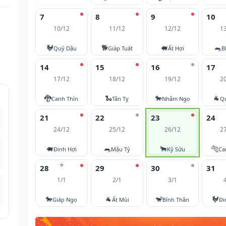
7
8
9
10
10/12
11/12
12/12
1
🐓
🐕
🐖
🐀
Quý Dậu
Giáp Tuất
Ất Hợi
B
14
15
16
17
17/12
18/12
19/12
2
🐉
🐍
🐎
🐐
Canh Thìn
Tân Tỵ
Nhâm Ngọ
Q
21
22
23
24
24/12
25/12
26/12
2
🐖
🐀
🐂
🐅
Đinh Hợi
Mậu Tý
Kỷ Sửu
Ca
⭐
28
29
30
31
1/1
2/1
3/1
🐎
🐐
🐒
🐓
Giáp Ngọ
Ất Mùi
Bính Thân
Đi