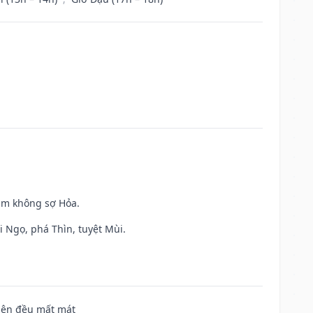
Kim không sợ Hỏa.
i Ngọ, phá Thìn, tuyệt Mùi.
 bên đều mất mát