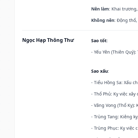
Nên làm
: Khai trương,
Không nên
: Động thổ,
Ngọc Hạp Thông Thư
Sao tốt
:
- Yếu Yên (Thiên Quý): 
Sao xấu
:
- Tiểu Hồng Sa: Xấu ch
- Thổ Phủ: Kỵ việc xây
- Vãng Vong (Thổ Kỵ): K
- Trùng Tang: Kiêng kỵ
- Trùng Phục: Kỵ việc c