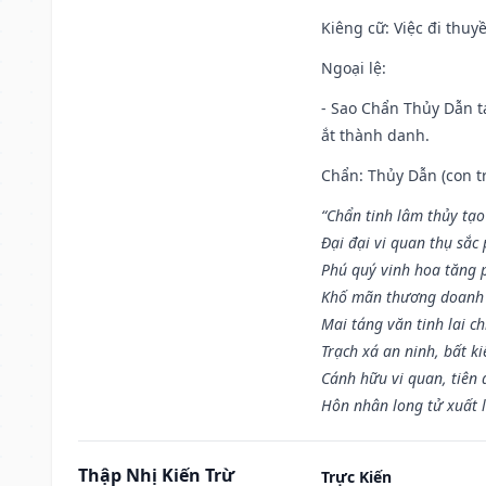
Kiêng cữ
: Việc đi thuy
Ngoại lệ
:
- Sao Chẩn Thủy Dẫn tạ
ắt thành danh.
Chẩn: Thủy Dẫn (con tr
“Chẩn tinh lâm thủy tạo
Đại đại vi quan thụ sắc
Phú quý vinh hoa tăng 
Khố mãn thương doanh 
Mai táng văn tinh lai ch
Trạch xá an ninh, bất k
Cánh hữu vi quan, tiên 
Hôn nhân long tử xuất 
Thập Nhị Kiến Trừ
Trực Kiến