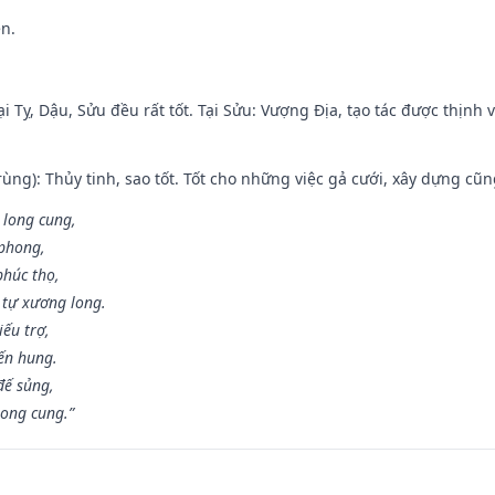
ền.
i Tỵ, Dậu, Sửu đều rất tốt. Tại Sửu: Vượng Địa, tạo tác được thịnh
ùng): Thủy tinh, sao tốt. Tốt cho những việc gả cưới, xây dựng cũ
 long cung,
 phong,
phúc thọ,
tự xương long.
iếu trợ,
iến hung.
đế sủng,
long cung.”