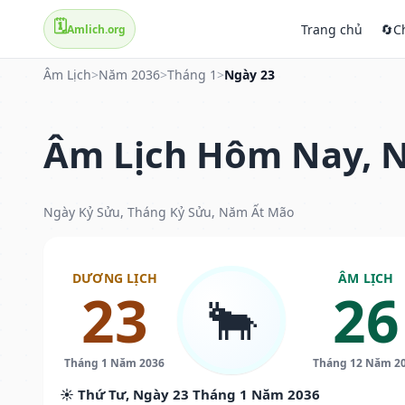
🗓️
Trang chủ
🔄
C
Amlich.org
Âm Lịch
>
Năm 2036
>
Tháng 1
>
Ngày 23
Âm Lịch Hôm Nay, N
Ngày Kỷ Sửu, Tháng Kỷ Sửu, Năm Ất Mão
DƯƠNG LỊCH
ÂM LỊCH
23
26
🐂
Tháng 1 Năm 2036
Tháng 12 Năm 2
☀️ Thứ Tư, Ngày 23 Tháng 1 Năm 2036