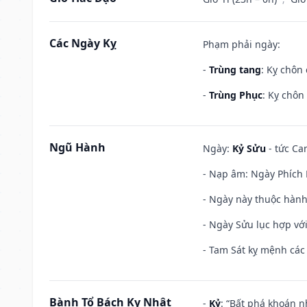
Các Ngày Kỵ
Phạm phải ngày:
-
Trùng tang
: Kỵ chôn
-
Trùng Phục
: Kỵ chôn
Ngũ Hành
Ngày:
Kỷ Sửu
- tức Ca
- Nạp âm: Ngày Phích L
- Ngày này thuộc hành
- Ngày Sửu lục hợp với
- Tam Sát kỵ mệnh các 
Bành Tổ Bách Kỵ Nhật
-
Kỷ
: “Bất phá khoán 