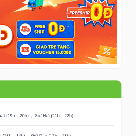
uất (19h – 20h)
;
Giờ Hợi (21h – 22h)
i (13h – 14h)
;
Giờ Dậu (17h – 18h)