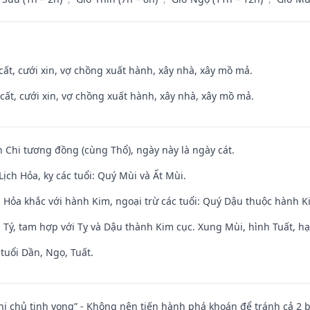
 cất, cưới xin, vợ chồng xuất hành, xây nhà, xây mồ mả.
 cất, cưới xin, vợ chồng xuất hành, xây nhà, xây mồ mả.
n Chi tương đồng (cùng Thổ), ngày này là ngày cát.
ịch Hỏa, kỵ các tuổi: Quý Mùi và Ất Mùi.
 Hỏa khắc với hành Kim, ngoại trừ các tuổi: Quý Dậu thuộc hành 
 Tý, tam hợp với Tỵ và Dậu thành Kim cục. Xung Mùi, hình Tuất, hạ
tuổi Dần, Ngọ, Tuất.
nhị chủ tịnh vong” - Không nên tiến hành phá khoán để tránh cả 2