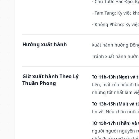
- Chu Tước Hắc Đạo: Kỵ
- Tam Tang: Kỵ việc khở
- Không Phòng: Kỵ việc 
Hướng xuất hành
Xuất hành hướng Đông
Tránh xuất hành hướn
Giờ xuất hành Theo Lý
Từ 11h-13h (Ngọ) và t
Thuần Phong
tiền, mất của nếu đi 
nhưng tốt nhất làm vi
Từ 13h-15h (Mùi) và t
tin về. Nếu chăn nuôi 
Từ 15h-17h (Thân) và 
người người nguyền rủ
phải đi vào giờ này th