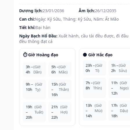
Dương lịch:
23/01/2036
Âm lịch:
26/12/2035
Can chi:
Ngày: Kỷ Sửu, Tháng: Kỷ Sửu, Năm: Ất Mão
Tiết khí:
Đại hàn
Ngày Bạch Hổ Đầu:
Xuất hành, cầu tài đều được, đi đâu
đều thông đạt cả
⏱️ Giờ Hoàng đạo
🌑 Giờ Hắc đạo
23h –
(Giờ
1h –
(Giờ
3h –
(Giờ
5h –
(Giờ
0h
Tí)
2h
Sửu)
4h
Dần)
6h
Mão)
7h –
(Giờ
11h
(Giờ
9h –
(Giờ
15h
(Giờ
8h
Thìn)
–
Ngọ)
10h
Tỵ)
–
Thân)
12h
16h
13h
(Giờ
17h
(Giờ
19h
(Giờ
21h
(Giờ
–
Mùi)
–
Dậu)
–
Tuất)
–
Hợi)
14h
18h
20h
22h