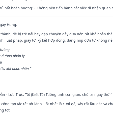
chủ bất hoàn hương” - Không nên tiến hành các việc đi nhận quan 
ngày Hung.
 thành, dễ bị trễ nải hay gặp chuyện dây dưa nên rất khó hoàn th
ính, luật pháp, giấy tờ, ký kết hợp đồng, dâng nộp đơn từ không nên
 tường
a đường phân ly
hi
iều khi nhọc nhằn.”
ẫn - Lưu Trực: Tốt (Kiết Tú) Tướng tinh con giun, chủ trị ngày thứ 4
i công tạo tác rất tốt lành. Tốt nhất là cưới gả, xây cất lầu gác và
ng tốt.