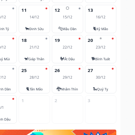
🌕
11
12
13
3/12
14/12
15/12
16/12
🐂
🐅
🐈
ính Tý
Đinh Sửu
Mậu Dần
Kỷ Mão
⭐
18
19
20
0/12
21/12
22/12
23/12
🐒
🐓
🐕
uý Mùi
Giáp Thân
Ất Dậu
Bính Tuất
25
26
27
7/12
28/12
29/12
30/12
🐈
🐉
🐍
nh Dần
Tân Mão
Nhâm Thìn
Quý Tỵ
1
2
3
4/1
nh Dậu