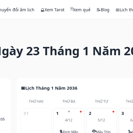
🃏
huyển đổi âm lịch
🔮
Xem Tarot
Xem quẻ
📝
Blog
📅
Lịch t
gày 23 Tháng 1 Năm 2
Lịch Tháng 1 Năm 2036
THỨ HAI
THỨ BA
THỨ TƯ
THỨ
⭐
31
1
2
3
035
4/12
5/12
6
🐈
🐉
🐍
Đinh Mão
Mậu Thìn