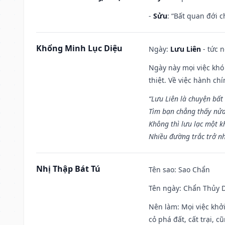
-
Sửu
: “Bất quan đới 
Khổng Minh Lục Diệu
Ngày:
Lưu Liên
- tức 
Ngày này mọi việc khó
thiệt. Về việc hành ch
“Lưu Liên là chuyện bất
Tìm bạn chẳng thấy nử
Không thì lưu lạc một k
Nhiều đường trắc trở nh
Nhị Thập Bát Tú
Tên sao
: Sao Chẩn
Tên ngày
: Chẩn Thủy D
Nên làm
: Mọi việc khở
cỏ phá đất, cất trại, cũ