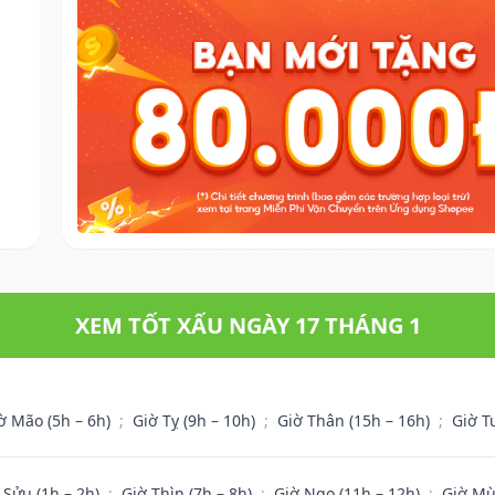
XEM TỐT XẤU NGÀY 17 THÁNG 1
ờ Mão (5h – 6h)
;
Giờ Tỵ (9h – 10h)
;
Giờ Thân (15h – 16h)
;
Giờ T
 Sửu (1h – 2h)
;
Giờ Thìn (7h – 8h)
;
Giờ Ngọ (11h – 12h)
;
Giờ Mù