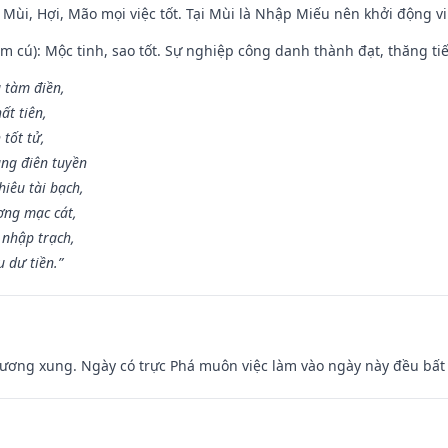
 Mùi, Hợi, Mão mọi việc tốt. Tại Mùi là Nhập Miếu nên khởi động 
m cú): Mộc tinh, sao tốt. Sự nghiệp công danh thành đạt, thăng tiến
g tàm điền,
ất tiên,
 tốt tử,
ng điên tuyền
iêu tài bạch,
ng mạc cát,
 nhập trạch,
 dư tiền.”
ương xung. Ngày có trực Phá muôn việc làm vào ngày này đều bất l