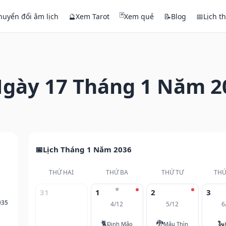
🃏
huyển đổi âm lịch
🔮
Xem Tarot
Xem quẻ
📝
Blog
📅
Lịch t
gày 17 Tháng 1 Năm 2
Lịch Tháng 1 Năm 2036
THỨ HAI
THỨ BA
THỨ TƯ
THỨ
⭐
31
1
2
3
035
4/12
5/12
6
🐈
🐉
🐍
Đinh Mão
Mậu Thìn