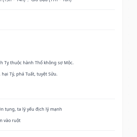
inh Tỵ thuộc hành Thổ không sợ Mộc.
hại Tý, phá Tuất, tuyệt Sửu.
ện tụng, ta lý yếu địch lý mạnh
m vào ruột