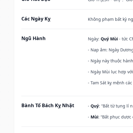
Các Ngày Kỵ
Không phạm bất kỳ ngày
Ngũ Hành
Ngày:
Quý Mùi
- tức C
- Nạp âm: Ngày Dương 
- Ngày này thuộc hành
- Ngày Mùi lục hợp vớ
- Tam Sát kỵ mệnh các 
Bành Tổ Bách Kỵ Nhật
-
Quý
: “Bất từ tụng lí
-
Mùi
: “Bất phục dược