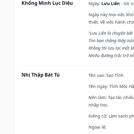
Khổng Minh Lục Diệu
Ngày:
Lưu Liên
- tức 
Ngày này mọi việc khó
thiệt. Về việc hành ch
“Lưu Liên là chuyện bất
Tìm bạn chẳng thấy nử
Không thì lưu lạc một k
Nhiều đường trắc trở nh
Nhị Thập Bát Tú
Tên sao
: Sao Tỉnh
Tên ngày
: Tỉnh Mộc Hã
Nên làm
: Tạo tác nhi
nhập học.
Kiêng cữ
: Làm sanh p
Ngoại lệ
: