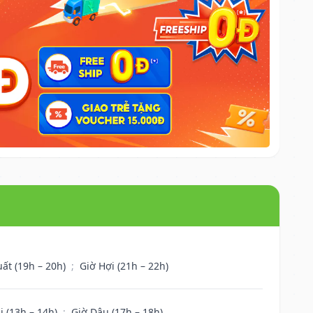
uất (19h – 20h)
;
Giờ Hợi (21h – 22h)
i (13h – 14h)
;
Giờ Dậu (17h – 18h)