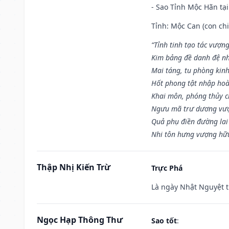
- Sao Tỉnh Mộc Hãn tại
Tỉnh: Mộc Can (con chi
“Tỉnh tinh tạo tác vượn
Kim bảng đề danh đệ nh
Mai táng, tu phòng kinh
Hốt phong tật nhập hoà
Khai môn, phóng thủy ch
Ngưu mã trư dương vượ
Quả phụ điền đường lai
Nhi tôn hưng vượng hữu
Thập Nhị Kiến Trừ
Trực Phá
Là ngày Nhật Nguyệt t
Ngọc Hạp Thông Thư
Sao tốt
: