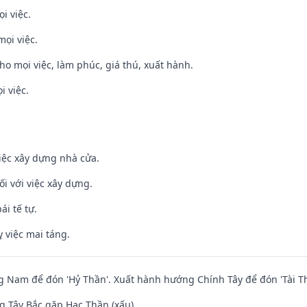
i việc.
mọi việc.
cho mọi việc, làm phúc, giá thú, xuất hành.
i việc.
iệc xây dựng nhà cửa.
ối với việc xây dựng.
ái tế tự.
 việc mai táng.
Nam để đón 'Hỷ Thần'. Xuất hành hướng Chính Tây để đón 'Tài Th
 Tây Bắc gặp Hạc Thần (xấu)