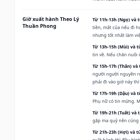
Giờ xuất hành Theo Lý
Từ 11h-13h (Ngọ) và t
Thuần Phong
tiền, mất của nếu đi 
nhưng tốt nhất làm vi
Từ 13h-15h (Mùi) và t
tin về. Nếu chăn nuôi 
Từ 15h-17h (Thân) và 
người người nguyền rủ
phải đi vào giờ này th
Từ 17h-19h (Dậu) và 
Phụ nữ có tin mừng. M
Từ 19h-21h (Tuất) và 
gặp ma quỷ nên cúng t
Từ 21h-23h (Hợi) và t
xuất hành thì đều bìn