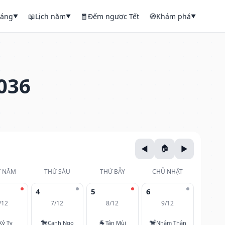
háng
📖
Lịch năm
🧧
Đếm ngược Tết
🧭
Khám phá
▼
▼
▼
036
 NĂM
THỨ SÁU
THỨ BẢY
CHỦ NHẬT
4
5
6
/12
7/12
8/12
9/12
🐎
🐐
🐒
Kỷ Tỵ
Canh Ngọ
Tân Mùi
Nhâm Thân