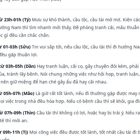
ừ 23h-01h (Tý)
Mưu sự khó thành, cầu lộc, cầu tài mờ mịt. Kiện cáo
hướng Nam thì tìm nhanh mới thấy. Đề phòng tranh cãi, mâu thuẫn
ệc gì đều cần chắc chắn.
ừ 01-03h (Sửu)
Tin vui sắp tới, nếu cầu lộc, cầu tài thì đi hướng 
đều gặp thuận lợi.
từ 03h-05h (Dần)
Hay tranh luận, cãi cọ, gây chuyện đói kém, phải
a, tránh lây bệnh. Nói chung những việc như hội họp, tranh luận,
ì nên giữ miệng để hạn ché gây ẩu đả hay cãi nhau.
từ 05h-07h (Mão)
Là giờ rất tốt lành, nếu đi thường gặp được may 
ọi việc trong nhà đều hòa hợp. Nếu có bệnh cầu thì sẽ khỏi, gia 
từ 07h-09h (Thìn)
Cầu tài thì không có lợi, hoặc hay bị trái ý. Nếu r
ế thì mới an.
ừ 09h-11h (Tị)
Mọi công việc đều được tốt lành, tốt nhất cầu tài 
h yên.