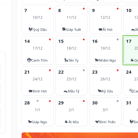
7
8
9
10
10/12
11/12
12/12
1
🐓
🐕
🐖
🐀
Quý Dậu
Giáp Tuất
Ất Hợi
B
14
15
16
17
17/12
18/12
19/12
2
🐉
🐍
🐎
🐐
Canh Thìn
Tân Tỵ
Nhâm Ngọ
Q
21
22
23
24
24/12
25/12
26/12
2
🐖
🐀
🐂
🐅
Đinh Hợi
Mậu Tý
Kỷ Sửu
Ca
⭐
28
29
30
31
1/1
2/1
3/1
🐎
🐐
🐒
🐓
Giáp Ngọ
Ất Mùi
Bính Thân
Đi