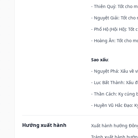
- Thiên Quý: Tốt cho mọ
- Nguyệt Giải: Tốt cho 
- Phổ Hộ (Hội Hộ): Tốt 
- Hoàng Ân: Tốt cho mọ
Sao xấu
:
- Nguyệt Phá: Xấu về v
- Lục Bất Thành: Xấu đ
- Thần Cách: Kỵ cúng b
- Huyền Vũ Hắc Đạo: Kỵ
Hướng xuất hành
Xuất hành hướng Đông 
Tránh xuất hành hướng