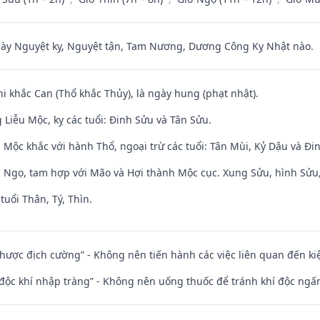
 Nguyệt kỵ, Nguyệt tận, Tam Nương, Dương Công Kỵ Nhật nào.
hi khắc Can (Thổ khắc Thủy), là ngày hung (phạt nhật).
Liễu Mộc, kỵ các tuổi: Đinh Sửu và Tân Sửu.
 Mộc khắc với hành Thổ, ngoại trừ các tuổi: Tân Mùi, Kỷ Dậu và Đ
i Ngọ, tam hợp với Mão và Hợi thành Mộc cục. Xung Sửu, hình Sửu, 
tuổi Thân, Tý, Thìn.
 nhược địch cường” - Không nên tiến hành các việc liên quan đến ki
 độc khí nhập tràng” - Không nên uống thuốc để tránh khí độc ngấ