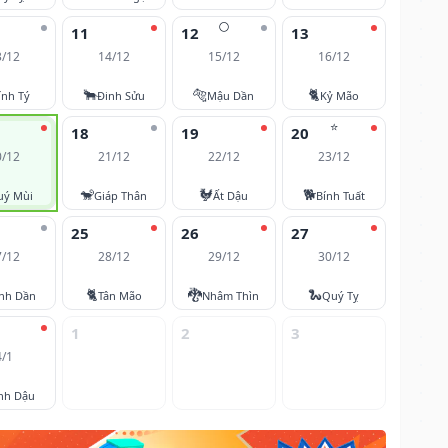
🌕
11
12
13
3/12
14/12
15/12
16/12
🐂
🐅
🐈
ính Tý
Đinh Sửu
Mậu Dần
Kỷ Mão
⭐
18
19
20
0/12
21/12
22/12
23/12
🐒
🐓
🐕
uý Mùi
Giáp Thân
Ất Dậu
Bính Tuất
25
26
27
7/12
28/12
29/12
30/12
🐈
🐉
🐍
nh Dần
Tân Mão
Nhâm Thìn
Quý Tỵ
1
2
3
4/1
nh Dậu