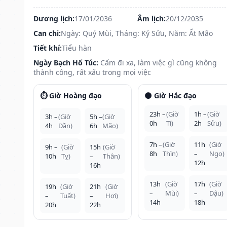
Dương lịch:
17/01/2036
Âm lịch:
20/12/2035
Can chi:
Ngày: Quý Mùi, Tháng: Kỷ Sửu, Năm: Ất Mão
Tiết khí:
Tiểu hàn
Ngày Bạch Hổ Túc:
Cấm đi xa, làm việc gì cũng không
thành công, rất xấu trong mọi việc
⏱️ Giờ Hoàng đạo
🌑 Giờ Hắc đạo
23h –
(Giờ
1h –
(Giờ
3h –
(Giờ
5h –
(Giờ
0h
Tí)
2h
Sửu)
4h
Dần)
6h
Mão)
7h –
(Giờ
11h
(Giờ
9h –
(Giờ
15h
(Giờ
8h
Thìn)
–
Ngọ)
10h
Tỵ)
–
Thân)
12h
16h
13h
(Giờ
17h
(Giờ
19h
(Giờ
21h
(Giờ
–
Mùi)
–
Dậu)
–
Tuất)
–
Hợi)
14h
18h
20h
22h