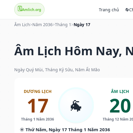
🗓️
Trang chủ
🔄
C
Amlich.org
Âm Lịch
>
Năm 2036
>
Tháng 1
>
Ngày 17
Âm Lịch Hôm Nay, N
Ngày Quý Mùi, Tháng Kỷ Sửu, Năm Ất Mão
DƯƠNG LỊCH
ÂM LỊCH
17
20
🐐
Tháng 1 Năm 2036
Tháng 12 Năm 2
☀️ Thứ Năm, Ngày 17 Tháng 1 Năm 2036