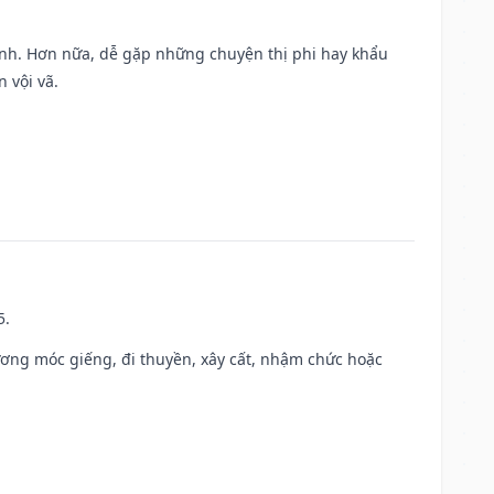
ành. Hơn nữa, dễ gặp những chuyện thị phi hay khẩu
 vội vã.
5.
ương móc giếng, đi thuyền, xây cất, nhậm chức hoặc