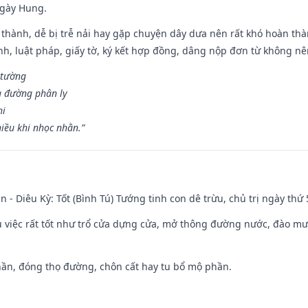
ngày Hung.
 thành, dễ bị trễ nải hay gặp chuyện dây dưa nên rất khó hoàn th
ính, luật pháp, giấy tờ, ký kết hợp đồng, dâng nộp đơn từ không nên
 tường
a đường phân ly
hi
iều khi nhọc nhằn.”
n - Diêu Kỳ: Tốt (Bình Tú) Tướng tinh con dê trừu, chủ trị ngày thứ 
ều việc rất tốt như trổ cửa dựng cửa, mở thông đường nước, đào m
hần, đóng thọ đường, chôn cất hay tu bổ mộ phần.