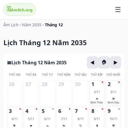
🗓️
Amlich.org
Âm Lịch
>
Năm 2035
>
Tháng 12
Lịch Tháng 12 Năm 2035
Lịch Tháng 12 Năm 2035
THỨ HAI
THỨ BA
THỨ TƯ
THỨ NĂM
THỨ SÁU
THỨ BẢY
CHỦ NHẬT
26
27
28
29
30
1
2
2/11
3/11
🐒
🐓
Bính Thân
Đinh Dậu
3
4
5
6
7
8
9
4/11
5/11
6/11
7/11
8/11
9/11
10/11
🐕
🐖
🐀
🐂
🐅
🐈
🐉