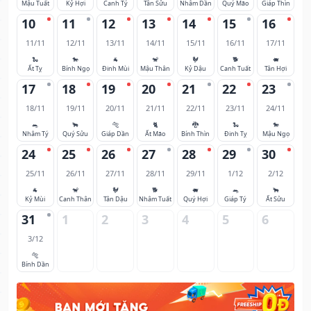
Mậu Tuất
Kỷ Hợi
Canh Tý
Tân Sửu
Nhâm Dần
Quý Mão
Giáp Thìn
10
11
12
13
14
15
16
11/11
12/11
13/11
14/11
15/11
16/11
17/11
🐍
🐎
🐐
🐒
🐓
🐕
🐖
Ất Tỵ
Bính Ngọ
Đinh Mùi
Mậu Thân
Kỷ Dậu
Canh Tuất
Tân Hợi
17
18
19
20
21
22
23
18/11
19/11
20/11
21/11
22/11
23/11
24/11
🐀
🐂
🐅
🐈
🐉
🐍
🐎
Nhâm Tý
Quý Sửu
Giáp Dần
Ất Mão
Bính Thìn
Đinh Tỵ
Mậu Ngọ
24
25
26
27
28
29
30
25/11
26/11
27/11
28/11
29/11
1/12
2/12
🐐
🐒
🐓
🐕
🐖
🐀
🐂
Kỷ Mùi
Canh Thân
Tân Dậu
Nhâm Tuất
Quý Hợi
Giáp Tý
Ất Sửu
31
1
2
3
4
5
6
3/12
🐅
Bính Dần