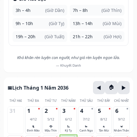
3h – 4h
(Giờ Dần)
7h – 8h
(Giờ Thìn)
9h – 10h
(Giờ Tỵ)
13h – 14h
(Giờ Mùi)
19h – 20h
(Giờ Tuất)
21h – 22h
(Giờ Hợi)
Khó khăn rèn luyện con người, như gió rèn luyện ngọn lửa.
— Khuyết Danh
Lịch Tháng 1 Năm 2036
THỨ HAI
THỨ BA
THỨ TƯ
THỨ NĂM
THỨ SÁU
THỨ BẢY
CHỦ NHẬT
31
1
2
3
4
5
6
4/12
5/12
6/12
7/12
8/12
9/12
🐈
🐉
🐍
🐎
🐐
🐒
Đinh Mão
Mậu Thìn
Kỷ Tỵ
Canh Ngọ
Tân Mùi
Nhâm Thân