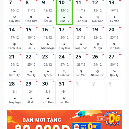
7
8
9
10
11
12
13
10/12
11/12
12/12
13/12
14/12
15/12
16/12
🐓
🐕
🐖
🐀
🐂
🐅
🐈
Quý Dậu
Giáp Tuất
Ất Hợi
Bính Tý
Đinh Sửu
Mậu Dần
Kỷ Mão
14
15
16
17
18
19
20
17/12
18/12
19/12
20/12
21/12
22/12
23/12
🐉
🐍
🐎
🐐
🐒
🐓
🐕
Canh Thìn
Tân Tỵ
Nhâm Ngọ
Quý Mùi
Giáp Thân
Ất Dậu
Bính Tuất
21
22
23
24
25
26
27
24/12
25/12
26/12
27/12
28/12
29/12
30/12
🐖
🐀
🐂
🐅
🐈
🐉
🐍
Đinh Hợi
Mậu Tý
Kỷ Sửu
Canh Dần
Tân Mão
Nhâm Thìn
Quý Tỵ
28
29
30
31
1
2
3
1/1
2/1
3/1
4/1
🐎
🐐
🐒
🐓
Giáp Ngọ
Ất Mùi
Bính Thân
Đinh Dậu