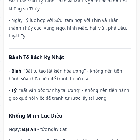
các tuổi: Mậu Tý, Bính Thân và Mậu Ngọ thuộc hành Hỏa
không sợ Thủy.
- Ngày Tý lục hợp với Sửu, tam hợp với Thìn và Thân
thành Thủy cục. Xung Ngọ, hình Mão, hại Mùi, phá Dậu,
tuyệt Tỵ.
Bành Tổ Bách Kỵ Nhật
-
Bính
: “Bất tu táo tất kiến hỏa ương” - Không nên tiến
hành sửa chữa bếp để tránh bị hỏa tai
-
Tý
: “Bất vấn bốc tự nhạ tai ương” - Không nên tiến hành
gieo quẻ hỏi việc để tránh tự rước lấy tai ương
Khổng Minh Lục Diệu
Ngày:
Đại An
- tức ngày Cát.