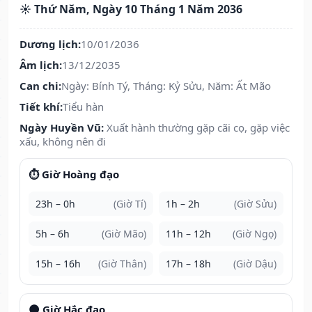
☀️ Thứ Năm, Ngày 10 Tháng 1 Năm 2036
Dương lịch:
10/01/2036
Âm lịch:
13/12/2035
Can chi:
Ngày: Bính Tý, Tháng: Kỷ Sửu, Năm: Ất Mão
Tiết khí:
Tiểu hàn
Ngày Huyền Vũ:
Xuất hành thường gặp cãi cọ, gặp việc
xấu, không nên đi
⏱️ Giờ Hoàng đạo
23h – 0h
(Giờ Tí)
1h – 2h
(Giờ Sửu)
5h – 6h
(Giờ Mão)
11h – 12h
(Giờ Ngọ)
15h – 16h
(Giờ Thân)
17h – 18h
(Giờ Dậu)
🌑 Giờ Hắc đạo