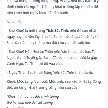
kiện và đóng giường lót giường. Vì vậy, nếu quý bạn có ý
định chôn cất người chết hay khai trường lập nghiệp thì
nên chọn một ngày khác để tiến hành.
Ngoại lệ
:
- Sao Khuê là một trong
Thất Sát Tinh
, nếu đẻ con nhằm
ngày này thì nên lấy tên của Sao Khuê cũng có thể lấy tên
Sao của năm hay tháng mà đặt cho con dễ nuôi hơn.
- Sao Khuê Hãm Địa tại Thân nên Văn Khoa thất bại. Tại
Ngọ thì chỗ Tuyệt gặp Sanh đắc lợi mưu sự, nhất là gặp
Canh Ngọ. Tại Thìn thì tốt vừa vừa.
- Ngày Thân Sao Khuê Đăng Viên tức Tiến thân danh.
Khuê: Mộc Lang (con sói): Mộc tinh, sao xấu. Khắc kỵ động
thổ, an táng, khai trương cũng như sửa cửa.
“Khuê tinh tạo tác đắc trinh tường,
Gia hạ vinh hòa đại cát xương,