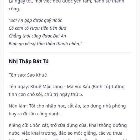
Là ngày tốt, mọi việc đều được yên tâm, hành sự thành
công.
“Đại An gặp được quý nhân
Có cơm có rượu tiền tiễn đưa
Chẳng thời cũng được Đại An
Bình an vô sự tấm thân thanh nhàn.”
Nhị Thập Bát Tú
Tên sao
: Sao Khuê
Tên ngày
: Khuê Mộc Lang - Mã Vũ: Xấu (Bình Tú) Tướng
tinh con chó sói, chủ trị ngày thứ 5.
Nên làm
: Tốt cho nhập học, cắt áo, tạo dựng nhà phòng
hay ra đi cầu công danh.
Kiêng cữ
: Chôn cất, trổ cửa dựng cửa, khai thông đường
nước, việc khai trương, đào ao móc giếng, các vụ thưa