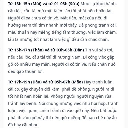
Từ 13h-15h (Mùi) và từ 01-03h (Sửu)
Mưu sự khó thành,
cầu lộc, cầu tài mờ mịt. Kiện cáo tốt nhất nên hoãn lại.
Người đi xa chưa có tin về. Mất tiền, mất của nếu đi
hướng Nam thì tìm nhanh mới thấy. Đề phòng tranh cãi,
mâu thuẫn hay miệng tiếng tầm thường. Việc làm chậm,
lâu la nhưng tốt nhất làm việc gì đều cần chắc chắn.
Từ 15h-17h (Thân) và từ 03h-05h (Dần)
Tin vui sắp tới,
nếu cầu lộc, cầu tài thì đi hướng Nam. Đi công việc gặp
gỡ có nhiều may mắn. Người đi có tin về. Nếu chăn nuôi
đều gặp thuận lợi.
Từ 17h-19h (Dậu) và từ 05h-07h (Mão)
Hay tranh luận,
cãi cọ, gây chuyện đói kém, phải đề phòng. Người ra đi
tốt nhất nên hoãn lại. Phòng người người nguyền rủa,
tránh lây bệnh. Nói chung những việc như hội họp, tranh
luận, việc quan,…nên tránh đi vào giờ này. Nếu bắt buộc
phải đi vào giờ này thì nên giữ miệng để hạn ché gây ẩu
đả hay cãi nhau.