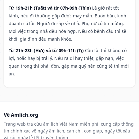
Từ 19h-21h (Tuất) và từ 07h-09h (Thìn)
Là giờ rất tốt
lành, nếu đi thường gặp được may mắn. Buôn bán, kinh
doanh có lời. Người đi sắp về nhà. Phụ nữ có tin mừng.
Mọi việc trong nhà đều hòa hợp. Nếu có bệnh cầu thì sẽ
khỏi, gia đình đều mạnh khỏe.
Từ 21h-23h (Hợi) và từ 09h-11h (Tị)
Cầu tài thì không có
lợi, hoặc hay bị trái ý. Nếu ra đi hay thiệt, gặp nạn, việc
quan trọng thì phải đòn, gặp ma quỷ nên cúng tế thì mới
an.
Về Amlich.org
Trang web tra cứu âm lịch Việt Nam miễn phí, cung cấp thông
tin chính xác về ngày âm lịch, can chi, con giáp, ngày tốt xấu
và các ngày lễ tết truyền thống.