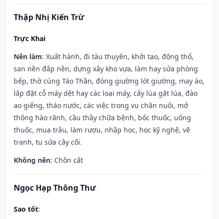
Thập Nhị Kiến Trừ
Trực Khai
Nên làm
: Xuất hành, đi tàu thuyền, khởi tạo, động thổ,
san nền đắp nền, dựng xây kho vựa, làm hay sửa phòng
bếp, thờ cúng Táo Thần, đóng giường lót giường, may áo,
lắp đặt cỗ máy dệt hay các loại máy, cấy lúa gặt lúa, đào
ao giếng, tháo nước, các việc trong vụ chăn nuôi, mở
thông hào rãnh, cầu thầy chữa bệnh, bốc thuốc, uống
thuốc, mua trâu, làm rượu, nhập học, học kỹ nghệ, vẽ
tranh, tu sửa cây cối.
Không nên
: Chôn cất
Ngọc Hạp Thông Thư
Sao tốt
: