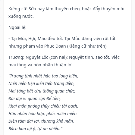
Kiêng cữ
: Sửa hay làm thuyền chèo, hoặc đẩy thuyền mới
xuống nước.
Ngoại lệ
:
- Tại Mùi, Hợi, Mão đều tốt. Tại Mùi: đăng viên rất tốt
nhưng phạm vào Phục Đoạn (Kiêng cữ như trên).
Trương: Nguyệt Lộc (con nai): Nguyệt tinh, sao tốt. Việc
mai táng và hôn nhân thuận lợi.
“Trương tinh nhật hảo tạo long hiên,
Niên niên tiện kiến tiến trang điền,
Mai táng bất cửu thăng quan chức,
Đại đại vi quan cận Đế tiền,
Khai môn phóng thủy chiêu tài bạch,
Hôn nhân hòa hợp, phúc miên miên.
Điền tàm đại lợi, thương khố mãn,
Bách ban lợi ý, tự an nhiên.”