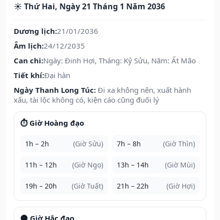
☀️ Thứ Hai, Ngày 21 Tháng 1 Năm 2036
Dương lịch:
21/01/2036
Âm lịch:
24/12/2035
Can chi:
Ngày: Đinh Hợi, Tháng: Kỷ Sửu, Năm: Ất Mão
Tiết khí:
Đại hàn
Ngày Thanh Long Túc:
Đi xa không nên, xuất hành
xấu, tài lộc không có, kiện cáo cũng đuối lý
⏱️ Giờ Hoàng đạo
1h – 2h
(Giờ Sửu)
7h – 8h
(Giờ Thìn)
11h – 12h
(Giờ Ngọ)
13h – 14h
(Giờ Mùi)
19h – 20h
(Giờ Tuất)
21h – 22h
(Giờ Hợi)
🌑 Giờ Hắc đạo