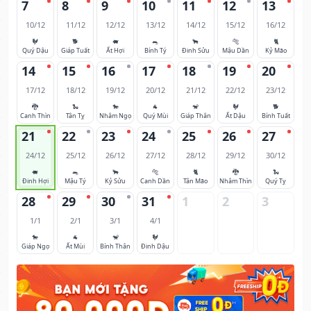
7
8
9
10
11
12
13
10/12
11/12
12/12
13/12
14/12
15/12
16/12
🐓
🐕
🐖
🐀
🐂
🐅
🐈
Quý Dậu
Giáp Tuất
Ất Hợi
Bính Tý
Đinh Sửu
Mậu Dần
Kỷ Mão
14
15
16
17
18
19
20
17/12
18/12
19/12
20/12
21/12
22/12
23/12
🐉
🐍
🐎
🐐
🐒
🐓
🐕
Canh Thìn
Tân Tỵ
Nhâm Ngọ
Quý Mùi
Giáp Thân
Ất Dậu
Bính Tuất
21
22
23
24
25
26
27
24/12
25/12
26/12
27/12
28/12
29/12
30/12
🐖
🐀
🐂
🐅
🐈
🐉
🐍
Đinh Hợi
Mậu Tý
Kỷ Sửu
Canh Dần
Tân Mão
Nhâm Thìn
Quý Tỵ
28
29
30
31
1
2
3
1/1
2/1
3/1
4/1
🐎
🐐
🐒
🐓
Giáp Ngọ
Ất Mùi
Bính Thân
Đinh Dậu