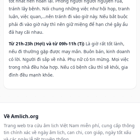
tốt nhất nên hoãn lại. Phòng người người nguyền rủa,
tránh lây bệnh. Nói chung những việc như hội họp, tranh
luận, việc quan,…nên tránh đi vào giờ này. Nếu bắt buộc
phải đi vào giờ này thì nên giữ miệng để hạn ché gây ẩu
đả hay cãi nhau.
Từ 21h-23h (Hợi) và từ 09h-11h (Tị)
Là giờ rất tốt lành,
nếu đi thường gặp được may mắn. Buôn bán, kinh doanh
có lời. Người đi sắp về nhà. Phụ nữ có tin mừng. Mọi việc
trong nhà đều hòa hợp. Nếu có bệnh cầu thì sẽ khỏi, gia
đình đều mạnh khỏe.
Về Amlich.org
Trang web tra cứu âm lịch Việt Nam miễn phí, cung cấp thông
tin chính xác về ngày âm lịch, can chi, con giáp, ngày tốt xấu
và các ngày lễ tết truyền thống.