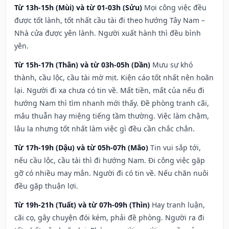
Từ 13h-15h (Mùi) và từ 01-03h (Sửu)
Mọi công việc đều
được tốt lành, tốt nhất cầu tài đi theo hướng Tây Nam –
Nhà cửa được yên lành. Người xuất hành thì đều bình
yên.
Từ 15h-17h (Thân) và từ 03h-05h (Dần)
Mưu sự khó
thành, cầu lộc, cầu tài mờ mịt. Kiện cáo tốt nhất nên hoãn
lại. Người đi xa chưa có tin về. Mất tiền, mất của nếu đi
hướng Nam thì tìm nhanh mới thấy. Đề phòng tranh cãi,
mâu thuẫn hay miệng tiếng tầm thường. Việc làm chậm,
lâu la nhưng tốt nhất làm việc gì đều cần chắc chắn.
Từ 17h-19h (Dậu) và từ 05h-07h (Mão)
Tin vui sắp tới,
nếu cầu lộc, cầu tài thì đi hướng Nam. Đi công việc gặp
gỡ có nhiều may mắn. Người đi có tin về. Nếu chăn nuôi
đều gặp thuận lợi.
Từ 19h-21h (Tuất) và từ 07h-09h (Thìn)
Hay tranh luận,
cãi cọ, gây chuyện đói kém, phải đề phòng. Người ra đi