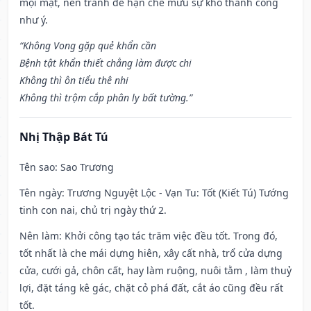
mọi mặt, nên tránh để hạn chế mưu sự khó thành công
như ý.
“Không Vong gặp quẻ khẩn cần
Bệnh tật khẩn thiết chẳng làm được chi
Không thì ôn tiểu thê nhi
Không thì trộm cắp phân ly bất tường.”
Nhị Thập Bát Tú
Tên sao
: Sao Trương
Tên ngày
: Trương Nguyệt Lộc - Vạn Tu: Tốt (Kiết Tú) Tướng
tinh con nai, chủ trị ngày thứ 2.
Nên làm
: Khởi công tạo tác trăm việc đều tốt. Trong đó,
tốt nhất là che mái dựng hiên, xây cất nhà, trổ cửa dựng
cửa, cưới gả, chôn cất, hay làm ruộng, nuôi tằm , làm thuỷ
lợi, đặt táng kê gác, chặt cỏ phá đất, cắt áo cũng đều rất
tốt.