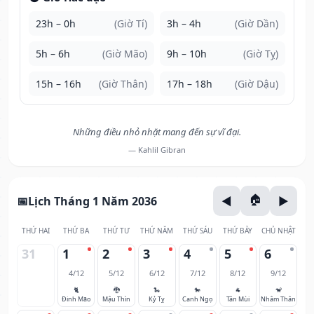
23h – 0h
(Giờ Tí)
3h – 4h
(Giờ Dần)
5h – 6h
(Giờ Mão)
9h – 10h
(Giờ Tỵ)
15h – 16h
(Giờ Thân)
17h – 18h
(Giờ Dậu)
Những điều nhỏ nhặt mang đến sự vĩ đại.
— Kahlil Gibran
Lịch Tháng 1 Năm 2036
THỨ HAI
THỨ BA
THỨ TƯ
THỨ NĂM
THỨ SÁU
THỨ BẢY
CHỦ NHẬT
31
1
2
3
4
5
6
4/12
5/12
6/12
7/12
8/12
9/12
🐈
🐉
🐍
🐎
🐐
🐒
Đinh Mão
Mậu Thìn
Kỷ Tỵ
Canh Ngọ
Tân Mùi
Nhâm Thân