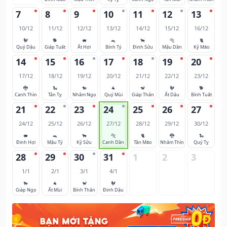
7
8
9
10
11
12
13
10/12
11/12
12/12
13/12
14/12
15/12
16/12
🐓
🐕
🐖
🐀
🐂
🐅
🐈
Quý Dậu
Giáp Tuất
Ất Hợi
Bính Tý
Đinh Sửu
Mậu Dần
Kỷ Mão
14
15
16
17
18
19
20
17/12
18/12
19/12
20/12
21/12
22/12
23/12
🐉
🐍
🐎
🐐
🐒
🐓
🐕
Canh Thìn
Tân Tỵ
Nhâm Ngọ
Quý Mùi
Giáp Thân
Ất Dậu
Bính Tuất
21
22
23
24
25
26
27
24/12
25/12
26/12
27/12
28/12
29/12
30/12
🐖
🐀
🐂
🐅
🐈
🐉
🐍
Đinh Hợi
Mậu Tý
Kỷ Sửu
Canh Dần
Tân Mão
Nhâm Thìn
Quý Tỵ
28
29
30
31
1
2
3
1/1
2/1
3/1
4/1
🐎
🐐
🐒
🐓
Giáp Ngọ
Ất Mùi
Bính Thân
Đinh Dậu