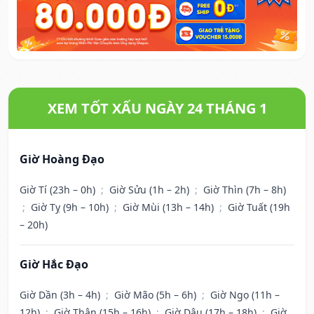
XEM TỐT XẤU NGÀY 24 THÁNG 1
Giờ Hoàng Đạo
Giờ Tí (23h – 0h)
;
Giờ Sửu (1h – 2h)
;
Giờ Thìn (7h – 8h)
;
Giờ Tỵ (9h – 10h)
;
Giờ Mùi (13h – 14h)
;
Giờ Tuất (19h
– 20h)
Giờ Hắc Đạo
Giờ Dần (3h – 4h)
;
Giờ Mão (5h – 6h)
;
Giờ Ngọ (11h –
12h)
;
Giờ Thân (15h – 16h)
;
Giờ Dậu (17h – 18h)
;
Giờ