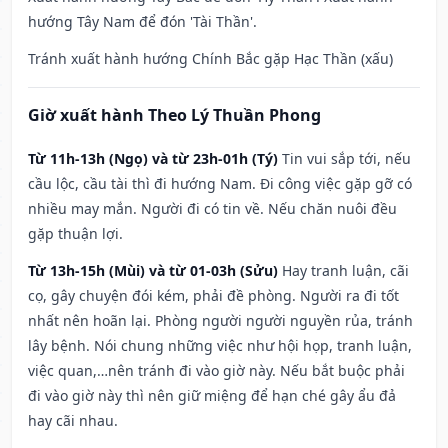
hướng Tây Nam để đón 'Tài Thần'.
Tránh xuất hành hướng Chính Bắc gặp Hạc Thần (xấu)
Giờ xuất hành Theo Lý Thuần Phong
Từ 11h-13h (Ngọ) và từ 23h-01h (Tý)
Tin vui sắp tới, nếu
cầu lộc, cầu tài thì đi hướng Nam. Đi công việc gặp gỡ có
nhiều may mắn. Người đi có tin về. Nếu chăn nuôi đều
gặp thuận lợi.
Từ 13h-15h (Mùi) và từ 01-03h (Sửu)
Hay tranh luận, cãi
cọ, gây chuyện đói kém, phải đề phòng. Người ra đi tốt
nhất nên hoãn lại. Phòng người người nguyền rủa, tránh
lây bệnh. Nói chung những việc như hội họp, tranh luận,
việc quan,…nên tránh đi vào giờ này. Nếu bắt buộc phải
đi vào giờ này thì nên giữ miệng để hạn ché gây ẩu đả
hay cãi nhau.