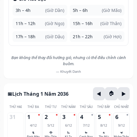
3h – 4h
(Giờ Dần)
5h – 6h
(Giờ Mão)
11h – 12h
(Giờ Ngọ)
15h – 16h
(Giờ Thân)
17h – 18h
(Giờ Dậu)
21h – 22h
(Giờ Hợi)
Bạn không thể thay đổi hướng gió, nhưng có thể điều chỉnh cánh
buồm.
— Khuyết Danh
Lịch Tháng 1 Năm 2036
THỨ HAI
THỨ BA
THỨ TƯ
THỨ NĂM
THỨ SÁU
THỨ BẢY
CHỦ NHẬT
31
1
2
3
4
5
6
4/12
5/12
6/12
7/12
8/12
9/12
🐈
🐉
🐍
🐎
🐐
🐒
Đinh Mão
Mậu Thìn
Kỷ Tỵ
Canh Ngọ
Tân Mùi
Nhâm Thân