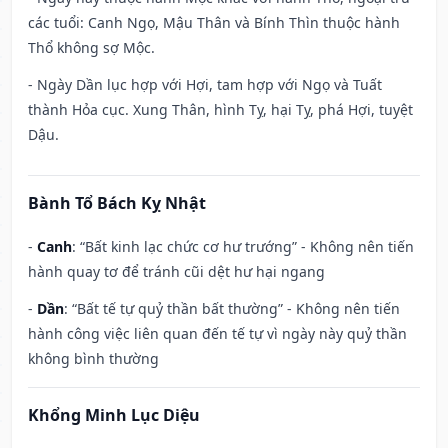
các tuổi: Canh Ngọ, Mậu Thân và Bính Thìn thuộc hành
Thổ không sợ Mộc.
- Ngày Dần lục hợp với Hợi, tam hợp với Ngọ và Tuất
thành Hỏa cục. Xung Thân, hình Tỵ, hại Tỵ, phá Hợi, tuyệt
Dậu.
Bành Tổ Bách Kỵ Nhật
-
Canh
: “Bất kinh lạc chức cơ hư trướng” - Không nên tiến
hành quay tơ để tránh cũi dệt hư hại ngang
-
Dần
: “Bất tế tự quỷ thần bất thường” - Không nên tiến
hành công việc liên quan đến tế tự vì ngày này quỷ thần
không bình thường
Khổng Minh Lục Diệu