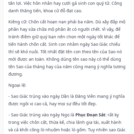
tấn lợi. Việc hôn nhân hay cưới gả sinh con quý tử. Công
danh thăng tiến, khoa cử đỗ đạt cao.
Kiêng cữ
: Chôn cất hoạn nạn phải ba năm. Dù xây đắp mộ
phần hay sửa chữa mộ phần ắt có người chết. Vì vậy, để
tránh điềm giữ quý bạn nên chọn một ngày tốt khác để
tiến hành chôn cất. Sinh con nhằm ngày Sao Giác chiếu
thì sẽ khó nuôi. Tốt nhất đặt tên con theo tên của Sao nó
mới được an toàn. Không dùng tên sao này có thể dùng
tên Sao của tháng hay của năm cũng mang ý nghĩa tương
đương.
Ngoại lệ
:
- Sao Giác trúng vào ngày Dần là Đăng Viên mang ý nghĩa
được ngôi vị cao cả, hay mọi sự đều tốt đẹp.
- Sao Giác trúng vào ngày Ngọ là
Phục Đoạn Sát
: rất kỵ
trong việc chôn cất, thừa kế, chia lãnh gia tài, xuất hành
và cả khởi công lò nhuộm hoặc lò gốm. Tuy nhiên sao Giác