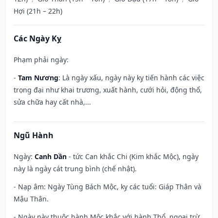
Hợi (21h – 22h)
Các Ngày Kỵ
Phạm phải ngày:
-
Tam Nương
: Là ngày xấu, ngày này kỵ tiến hành các việc
trọng đại như khai trương, xuất hành, cưới hỏi, động thổ,
sửa chữa hay cất nhà,...
Ngũ Hành
Ngày:
Canh Dần
- tức Can khắc Chi (Kim khắc Mộc), ngày
này là ngày cát trung bình (chế nhật).
- Nạp âm: Ngày Tùng Bách Mộc, kỵ các tuổi: Giáp Thân và
Mậu Thân.
- Ngày này thuộc hành Mộc khắc với hành Thổ, ngoại trừ