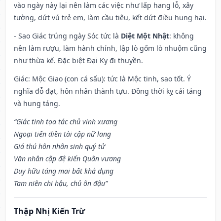
vào ngày này lại nên làm các việc như lấp hang lỗ, xây
tường, dứt vú trẻ em, làm cầu tiêu, kết dứt điều hung hại.
- Sao Giác trúng ngày Sóc tức là
Diệt Một Nhật
: không
nên làm rượu, làm hành chính, lập lò gốm lò nhuộm cũng
như thừa kế. Đặc biệt Đại Kỵ đi thuyền.
Giác: Mộc Giao (con cá sấu): tức là Mộc tinh, sao tốt. Ý
nghĩa đỗ đạt, hôn nhân thành tựu. Đồng thời kỵ cải táng
và hung táng.
“Giác tinh tọa tác chủ vinh xương
Ngoại tiến điền tài cập nữ lang
Giá thú hôn nhân sinh quý tử
Văn nhân cập đệ kiến Quân vương
Duy hữu táng mai bất khả dụng
Tam niên chi hậu, chủ ôn đậu”
Thập Nhị Kiến Trừ