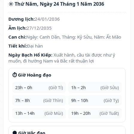
☀️ Thứ Năm, Ngày 24 Tháng 1 Năm 2036
Dương lịch:
24/01/2036
Âm lịch:
27/12/2035
Can chi:
Ngày: Canh Dần, Tháng: Kỷ Sửu, Năm: Ất Mão
Tiết khí:
Đại hàn
Ngày Bạch Hổ Kiếp:
Xuất hành, cầu tài được như ý
muốn, đi hướng Nam và Bắc rất thuận lợi
⏱️ Giờ Hoàng đạo
23h – 0h
(Giờ Tí)
1h – 2h
(Giờ Sửu)
7h – 8h
(Giờ Thìn)
9h – 10h
(Giờ Tỵ)
13h – 14h
(Giờ Mùi)
19h – 20h
(Giờ Tuất)
🌑 Giờ Hắc đạo