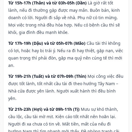
Từ 15h-17h (Thân) và từ 03h-05h (Dần)
Là giờ rất tốt
lành, nếu đi thường gặp được may mắn. Buôn bán, kinh
doanh có lời. Người đi sắp về nhà. Phụ nữ có tin mừng.
Mọi việc trong nhà đều hòa hợp. Nếu có bệnh cầu thì sẽ
khỏi, gia đình đều mạnh khỏe.
Từ 17h-19h (Dậu) và từ 05h-07h (Mão)
Cầu tài thì không
có lợi, hoặc hay bị trái ý. Nếu ra đi hay thiệt, gặp nạn, việc
quan trọng thì phải đòn, gặp ma quỷ nên cúng tế thì mới
an.
Từ 19h-21h (Tuất) và từ 07h-09h (Thìn)
Mọi công việc đều
được tốt lành, tốt nhất cầu tài đi theo hướng Tây Nam –
Nhà cửa được yên lành. Người xuất hành thì đều bình
yên.
Từ 21h-23h (Hợi) và từ 09h-11h (Tị)
Mưu sự khó thành,
cầu lộc, cầu tài mờ mịt. Kiện cáo tốt nhất nên hoãn lại.
Người đi xa chưa có tin về. Mất tiền, mất của nếu đi
hướng Nam thì tìm nhanh mới thấy. Đề phòng tranh cãi,