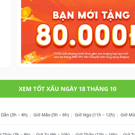
XEM TỐT XẤU NGÀY 18 THÁNG 10
 Dần (3h – 4h)
;
Giờ Mão (5h – 6h)
;
Giờ Ngọ (11h – 12h)
;
Giờ Mù
ờ Thìn (7h – 8h)
;
Giờ Tỵ (9h – 10h)
;
Giờ Thân (15h – 16h)
;
Giờ T