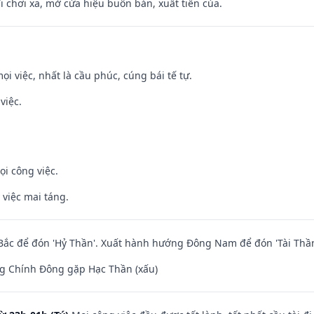
đi chơi xa, mở cửa hiệu buôn bán, xuất tiền của.
ọi việc, nhất là cầu phúc, cúng bái tế tự.
việc.
ọi công việc.
 việc mai táng.
ắc để đón 'Hỷ Thần'. Xuất hành hướng Đông Nam để đón 'Tài Thần
g Chính Đông gặp Hạc Thần (xấu)