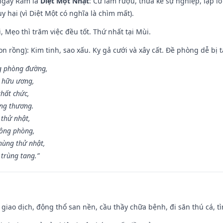
ngày Rằm là
Diệt Một Nhật
: Cữ làm rượu, thừa kế sự nghiệp, lập 
 hại (vì Diệt Một có nghĩa là chìm mất).
, Mẹo thì trăm việc đều tốt. Thứ nhất tại Mùi.
n rồng): Kim tinh, sao xấu. Kỵ gả cưới và xây cất. Đề phòng dễ bị t
ng phòng đường,
ủ hữu ương,
thất chức,
ang thương.
 thử nhật,
hông phòng,
hùng thử nhật,
 trùng tang.”
, giao dịch, động thổ san nền, cầu thầy chữa bệnh, đi săn thú cá, 