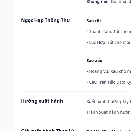
Không nên
: Dời nhà, 
Ngọc Hạp Thông Thư
Sao tốt
:
- Thánh Tâm: Tốt cho m
- Lục Hợp: Tốt cho mọi 
Sao xấu
:
- Hoang Vu: Xấu cho m
- Câu Trận Hắc Đạo: Kỵ
Hướng xuất hành
Xuất hành hướng Tây B
Tránh xuất hành hướn
Giờ xuất hành Theo Lý