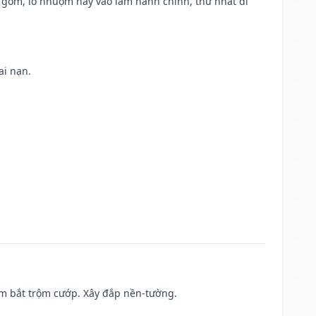
lò gốm, lò nhuộm hay vào làm hành chính, thứ nhất đi
ai nạn.
tìm bắt trộm cướp. Xây đắp nền-tường.