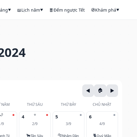
háng
📖
Lịch năm
🧧
Đếm ngược Tết
🧭
Khám phá
▼
▼
▼
2024
 NĂM
THỨ SÁU
THỨ BẢY
CHỦ NHẬT
🌙
⭐
4
5
6
1/9
2/9
3/9
4/9
🐂
🐅
🐈
anh Tý
Tân Sửu
Nhâm Dần
Quý Mão