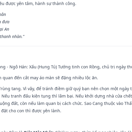
 đều được yên tâm, hành sự thành công.
hân
n đưa
ại An
 thanh nhàn.”
ng - Ngô Hán: Xấu (Hung Tú) Tướng tinh con Rồng, chủ trị ngày th
iên quan đến cắt may áo màn sẽ đặng nhiều lộc ăn.
 Trùng tang. Vì vậy, để tránh điềm giữ quý bạn nên chọn một ngày 
 Nếu tranh đấu kiện tụng thì lâm bại. Nếu khởi dựng nhà cửa chết 
 ruộng đất, còn nếu làm quan bị cách chức. Sao Cang thuộc vào Thấ
 đặt cho con thì được yên lành.