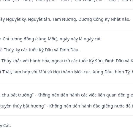
 Nguyệt kỵ, Nguyệt tận, Tam Nương, Dương Công Kỵ Nhật nào.
n Chi tương đồng (cùng Mộc), ngày này là ngày cát.
 Thủy, kỵ các tuổi: Kỷ Dậu và Đinh Dậu.
 Thủy khắc với hành Hỏa, ngoại trừ các tuổi: Kỷ Sửu, Đinh Dậu và
 Tuất, tam hợp với Mùi và Hợi thành Mộc cục. Xung Dậu, hình Tý, 
iên chu bất trưởng” - Không nên tiến hành các việc liên quan đến g
h tuyền thủy bất hương” - Không nên tiến hành đào giếng nước để
y Cát.