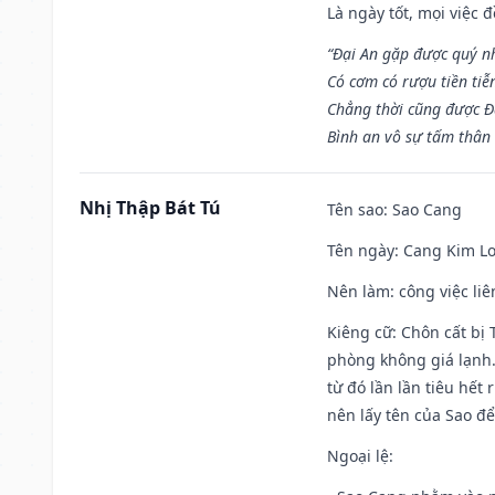
Là ngày tốt, mọi việc
“Đại An gặp được quý n
Có cơm có rượu tiền tiễ
Chẳng thời cũng được Đ
Bình an vô sự tấm thân
Nhị Thập Bát Tú
Tên sao
: Sao Cang
Tên ngày
: Cang Kim Lo
Nên làm
: công việc l
Kiêng cữ
: Chôn cất bị
phòng không giá lạnh.
từ đó lần lần tiêu hết
nên lấy tên của Sao để
Ngoại lệ
: