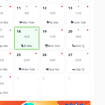
⭐
⭐
⭐
11
12
13
8/9
9/9
10/9
11/9
🐒
🐓
🐕
nh Mùi
Mậu Thân
Kỷ Dậu
Canh Tuất
🌕
⭐
18
19
20
5/9
16/9
17/9
18/9
🐈
🐉
🐍
áp Dần
Ất Mão
Bính Thìn
Đinh Tỵ
25
26
27
2/9
23/9
24/9
25/9
🐕
🐖
🐀
ân Dậu
Nhâm Tuất
Quý Hợi
Giáp Tý
⭐
1
2
3
9/9
u Thìn