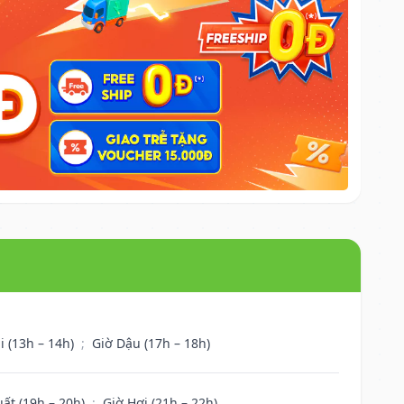
i (13h – 14h)
;
Giờ Dậu (17h – 18h)
uất (19h – 20h)
;
Giờ Hợi (21h – 22h)