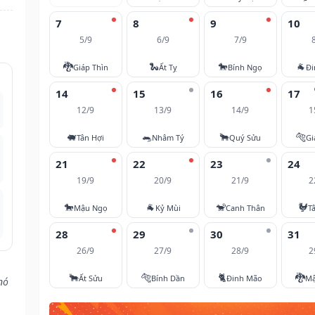
7
8
9
10
5/9
6/9
7/9
🐉
🐍
🐎
🐐
Giáp Thìn
Ất Tỵ
Bính Ngọ
Đi
14
15
16
17
12/9
13/9
14/9
1
🐖
🐀
🐂
🐅
Tân Hợi
Nhâm Tý
Quý Sửu
Gi
21
22
23
24
19/9
20/9
21/9
2
🐎
🐐
🐒
🐓
Mậu Ngọ
Kỷ Mùi
Canh Thân
T
28
29
30
31
26/9
27/9
28/9
2
🐂
🐅
🐈
🐉
Ất Sửu
Bính Dần
Đinh Mão
Mậ
nó