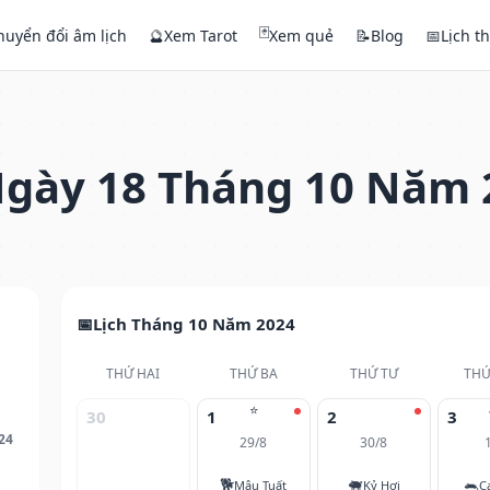
🃏
huyển đổi âm lịch
🔮
Xem Tarot
Xem quẻ
📝
Blog
📅
Lịch t
gày 18 Tháng 10 Năm 
Lịch Tháng 10 Năm 2024
THỨ HAI
THỨ BA
THỨ TƯ
THỨ
⭐
30
1
2
3
24
29/8
30/8
🐕
🐖
🐀
Mậu Tuất
Kỷ Hợi
C