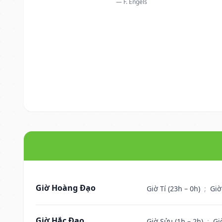
— F. Engels
Giờ Hoàng Đạo
Giờ Tí (23h – 0h)
;
Giờ
Giờ Hắc Đạo
Giờ Sửu (1h – 2h)
;
Gi