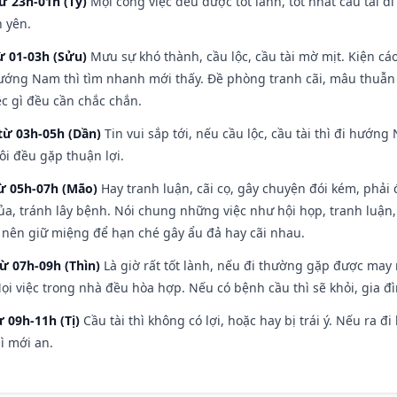
ừ 23h-01h (Tý)
Mọi công việc đều được tốt lành, tốt nhất cầu tài
h yên.
ừ 01-03h (Sửu)
Mưu sự khó thành, cầu lộc, cầu tài mờ mịt. Kiện cáo
hướng Nam thì tìm nhanh mới thấy. Đề phòng tranh cãi, mâu thuẫn
ệc gì đều cần chắc chắn.
từ 03h-05h (Dần)
Tin vui sắp tới, nếu cầu lộc, cầu tài thì đi hướ
ôi đều gặp thuận lợi.
từ 05h-07h (Mão)
Hay tranh luận, cãi cọ, gây chuyện đói kém, phải
a, tránh lây bệnh. Nói chung những việc như hội họp, tranh luận,
ì nên giữ miệng để hạn ché gây ẩu đả hay cãi nhau.
từ 07h-09h (Thìn)
Là giờ rất tốt lành, nếu đi thường gặp được may
ọi việc trong nhà đều hòa hợp. Nếu có bệnh cầu thì sẽ khỏi, gia 
ừ 09h-11h (Tị)
Cầu tài thì không có lợi, hoặc hay bị trái ý. Nếu ra đ
ì mới an.