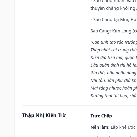
- Sao Cang nhằm vào 
thuyền chẳng khỏi nguy
- Sao Cang tại Mùi, Hợi
Sao Cang: Kim Long (co
“Can tinh tạo tác Trưở
Thập nhật chi trung ch
Điền địa tiêu ma, quan 
Đầu quân định thị hổ l
Giá thú, hôn nhân dụng
Nhi tôn, Tân phụ chủ k
Mai táng nhược hoàn p
Đương thời tai họa, chủ
Thập Nhị Kiến Trừ
Trực Chấp
Nên làm
: Lập khế ước