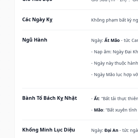
Các Ngày Kỵ
Không phạm bất kỳ ngày
Ngũ Hành
Ngày:
Ất Mão
- tức Ca
- Nạp âm: Ngày Đại Khê
- Ngày này thuộc hành
- Ngày Mão lục hợp với
Bành Tổ Bách Kỵ Nhật
-
Ất
: “Bất tải thực th
-
Mão
: “Bất xuyên tỉn
Khổng Minh Lục Diệu
Ngày:
Đại An
- tức ngà