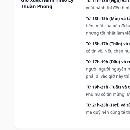
Từ 11h-13h (Ngọ) và t
Thuần Phong
xuất hành thì đều bìn
Từ 13h-15h (Mùi) và t
tiền, mất của nếu đi 
nhưng tốt nhất làm vi
Từ 15h-17h (Thân) và 
có tin về. Nếu chăn nu
Từ 17h-19h (Dậu) và 
người người nguyền rủ
phải đi vào giờ này th
Từ 19h-21h (Tuất) và 
Phụ nữ có tin mừng. M
Từ 21h-23h (Hợi) và t
ma quỷ nên cúng tế th