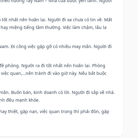
 đi theo hướng Tây Nam – Nhà cửa được yên lành. Người
 tốt nhất nên hoãn lại. Người đi xa chưa có tin về. Mất
 hay miệng tiếng tầm thường. Việc làm chậm, lâu la
ng Nam. Đi công việc gặp gỡ có nhiều may mắn. Người đi
 đề phòng. Người ra đi tốt nhất nên hoãn lại. Phòng
 việc quan,…nên tránh đi vào giờ này. Nếu bắt buộc
 mắn. Buôn bán, kinh doanh có lời. Người đi sắp về nhà.
đình đều mạnh khỏe.
i hay thiệt, gặp nạn, việc quan trọng thì phải đòn, gặp