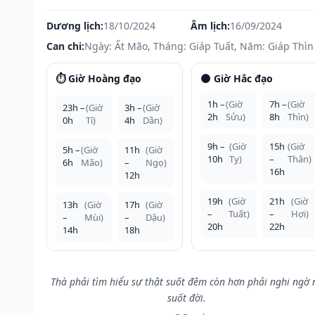
Dương lịch:
18/10/2024
Âm lịch:
16/09/2024
Can chi:
Ngày: Ất Mão, Tháng: Giáp Tuất, Năm: Giáp Thìn
⏱️ Giờ Hoàng đạo
🌑 Giờ Hắc đạo
1h –
(Giờ
7h –
(Giờ
23h –
(Giờ
3h –
(Giờ
2h
Sửu)
8h
Thìn)
0h
Tí)
4h
Dần)
9h –
(Giờ
15h
(Giờ
5h –
(Giờ
11h
(Giờ
10h
Tỵ)
–
Thân)
6h
Mão)
–
Ngọ)
16h
12h
19h
(Giờ
21h
(Giờ
13h
(Giờ
17h
(Giờ
–
Tuất)
–
Hợi)
–
Mùi)
–
Dậu)
20h
22h
14h
18h
Thà phải tìm hiểu sự thật suốt đêm còn hơn phải nghi ngờ 
suốt đời.