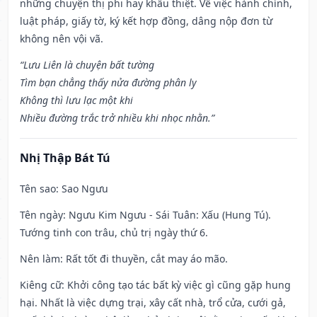
những chuyện thị phi hay khẩu thiệt. Về việc hành chính,
luật pháp, giấy tờ, ký kết hợp đồng, dâng nộp đơn từ
không nên vội vã.
“Lưu Liên là chuyện bất tường
Tìm bạn chẳng thấy nửa đường phân ly
Không thì lưu lạc một khi
Nhiều đường trắc trở nhiều khi nhọc nhằn.”
Nhị Thập Bát Tú
Tên sao
: Sao Ngưu
Tên ngày
: Ngưu Kim Ngưu - Sái Tuân: Xấu (Hung Tú).
Tướng tinh con trâu, chủ trị ngày thứ 6.
Nên làm
: Rất tốt đi thuyền, cắt may áo mão.
Kiêng cữ
: Khởi công tạo tác bất kỳ việc gì cũng gặp hung
hại. Nhất là việc dựng trại, xây cất nhà, trổ cửa, cưới gả,