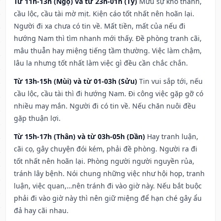
Từ 11h-13h (Ngọ) và từ 23h-01h (Tý)
Mưu sự khó thành,
cầu lộc, cầu tài mờ mịt. Kiện cáo tốt nhất nên hoãn lại.
Người đi xa chưa có tin về. Mất tiền, mất của nếu đi
hướng Nam thì tìm nhanh mới thấy. Đề phòng tranh cãi,
mâu thuẫn hay miệng tiếng tầm thường. Việc làm chậm,
lâu la nhưng tốt nhất làm việc gì đều cần chắc chắn.
Từ 13h-15h (Mùi) và từ 01-03h (Sửu)
Tin vui sắp tới, nếu
cầu lộc, cầu tài thì đi hướng Nam. Đi công việc gặp gỡ có
nhiều may mắn. Người đi có tin về. Nếu chăn nuôi đều
gặp thuận lợi.
Từ 15h-17h (Thân) và từ 03h-05h (Dần)
Hay tranh luận,
cãi cọ, gây chuyện đói kém, phải đề phòng. Người ra đi
tốt nhất nên hoãn lại. Phòng người người nguyền rủa,
tránh lây bệnh. Nói chung những việc như hội họp, tranh
luận, việc quan,…nên tránh đi vào giờ này. Nếu bắt buộc
phải đi vào giờ này thì nên giữ miệng để hạn ché gây ẩu
đả hay cãi nhau.