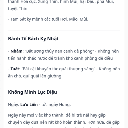
thành Hỏa cục. Xung Thìn, hình Mùi, hại Dậu, phá Mùi,
tuyệt Thìn.
- Tam Sát kỵ mệnh các tuổi Hợi, Mão, Mùi.
Bành Tổ Bách Kỵ Nhật
-
Nhâm
: “Bất ương thủy nan canh đê phòng” - Không nên
tiến hành tháo nước để tránh khó canh phòng đê điều
-
Tuất
: “Bất cật khuyển tác quái thượng sàng” - Không nên
ăn chó, quỉ quái lên giường
Khổng Minh Lục Diệu
Ngày:
Lưu Liên
- tức ngày Hung.
Ngày này mọi việc khó thành, dễ bị trễ nải hay gặp
chuyện dây dưa nên rất khó hoàn thành. Hơn nữa, dễ gặp