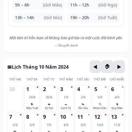
5h – 6h
(Giờ Mão)
11h – 12h
(Giờ Ngọ)
13h – 14h
(Giờ Mùi)
19h – 20h
(Giờ Tuất)
Một tâm trí hỗn loạn sẽ không bao giờ tạo ra một cuộc đời bình yên.
— Khuyết danh
Lịch Tháng 10 Năm 2024
THỨ HAI
THỨ BA
THỨ TƯ
THỨ NĂM
THỨ SÁU
THỨ BẢY
CHỦ NHẬT
30
1
2
3
4
5
6
29/8
30/8
1/9
2/9
3/9
4/9
🐕
🐖
🐀
🐂
🐅
🐈
Mậu Tuất
Kỷ Hợi
Canh Tý
Tân Sửu
Nhâm Dần
Quý Mão
7
8
9
10
11
12
13
5/9
6/9
7/9
8/9
9/9
10/9
11/9
🐉
🐍
🐎
🐐
🐒
🐓
🐕