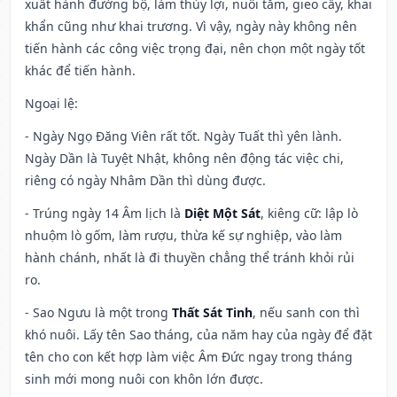
xuất hành đường bộ, làm thủy lợi, nuôi tằm, gieo cấy, khai
khẩn cũng như khai trương. Vì vậy, ngày này không nên
tiến hành các công việc trọng đại, nên chọn một ngày tốt
khác để tiến hành.
Ngoại lệ
:
- Ngày Ngọ Đăng Viên rất tốt. Ngày Tuất thì yên lành.
Ngày Dần là Tuyệt Nhật, không nên động tác việc chi,
riêng có ngày Nhâm Dần thì dùng được.
- Trúng ngày 14 Âm lịch là
Diệt Một Sát
, kiêng cữ: lập lò
nhuộm lò gốm, làm rượu, thừa kế sự nghiệp, vào làm
hành chánh, nhất là đi thuyền chẳng thể tránh khỏi rủi
ro.
- Sao Ngưu là một trong
Thất Sát Tinh
, nếu sanh con thì
khó nuôi. Lấy tên Sao tháng, của năm hay của ngày để đặt
tên cho con kết hợp làm việc Âm Đức ngay trong tháng
sinh mới mong nuôi con khôn lớn được.