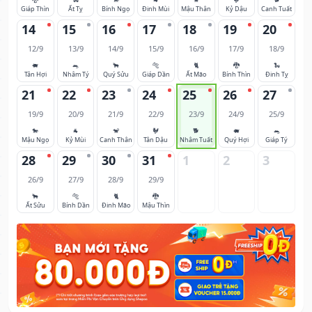
Giáp Thìn
Ất Tỵ
Bính Ngọ
Đinh Mùi
Mậu Thân
Kỷ Dậu
Canh Tuất
14
15
16
17
18
19
20
12/9
13/9
14/9
15/9
16/9
17/9
18/9
🐖
🐀
🐂
🐅
🐈
🐉
🐍
Tân Hợi
Nhâm Tý
Quý Sửu
Giáp Dần
Ất Mão
Bính Thìn
Đinh Tỵ
21
22
23
24
25
26
27
19/9
20/9
21/9
22/9
23/9
24/9
25/9
🐎
🐐
🐒
🐓
🐕
🐖
🐀
Mậu Ngọ
Kỷ Mùi
Canh Thân
Tân Dậu
Nhâm Tuất
Quý Hợi
Giáp Tý
28
29
30
31
1
2
3
26/9
27/9
28/9
29/9
🐂
🐅
🐈
🐉
Ất Sửu
Bính Dần
Đinh Mão
Mậu Thìn