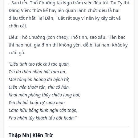
- Sao Liễu Thổ Chướng tại Ngọ trăm việc đều tốt. Tại Tỵ thì
Đăng Viên: thừa kế hay lên quan lãnh chức đều là hai
điều tốt nhất. Tại Dần, Tuất rất suy vi nên kỵ xây cất và
chôn cất.
Liễu: Thổ Chướng (con cheo): Thổ tinh, sao xấu. Tiền bạc
thì hao hụt, gia đình thì không yên, dễ bị tai nạn. Khắc kỵ
cưới gả.
“Liễu tinh tạo tác chủ tao quan,
Trú dạ thâu nhàn bất tạm an,
Mai táng ôn hoàng đa bệnh tử,
Điền viên thoái tận, thủ cô hàn,
Khai môn phóng thủy chiêu lung hạt,
Yêu đà bối khúc tự cung loan.
Cánh hữu bổng hình nghi cẩn thận,
Phụ nhân tùy khách tẩu bất hoàn.”
Thập Nhị Kiến Trừ