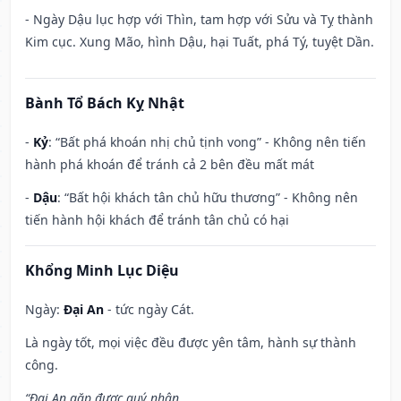
- Ngày Dậu lục hợp với Thìn, tam hợp với Sửu và Tỵ thành
Kim cục. Xung Mão, hình Dậu, hại Tuất, phá Tý, tuyệt Dần.
Bành Tổ Bách Kỵ Nhật
-
Kỷ
: “Bất phá khoán nhị chủ tịnh vong” - Không nên tiến
hành phá khoán để tránh cả 2 bên đều mất mát
-
Dậu
: “Bất hội khách tân chủ hữu thương” - Không nên
tiến hành hội khách để tránh tân chủ có hại
Khổng Minh Lục Diệu
Ngày:
Đại An
- tức ngày Cát.
Là ngày tốt, mọi việc đều được yên tâm, hành sự thành
công.
“Đại An gặp được quý nhân