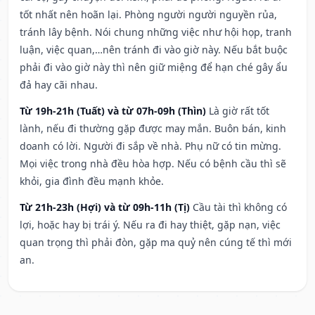
tốt nhất nên hoãn lại. Phòng người người nguyền rủa,
tránh lây bệnh. Nói chung những việc như hội họp, tranh
luận, việc quan,…nên tránh đi vào giờ này. Nếu bắt buộc
phải đi vào giờ này thì nên giữ miệng để hạn ché gây ẩu
đả hay cãi nhau.
Từ 19h-21h (Tuất) và từ 07h-09h (Thìn)
Là giờ rất tốt
lành, nếu đi thường gặp được may mắn. Buôn bán, kinh
doanh có lời. Người đi sắp về nhà. Phụ nữ có tin mừng.
Mọi việc trong nhà đều hòa hợp. Nếu có bệnh cầu thì sẽ
khỏi, gia đình đều mạnh khỏe.
Từ 21h-23h (Hợi) và từ 09h-11h (Tị)
Cầu tài thì không có
lợi, hoặc hay bị trái ý. Nếu ra đi hay thiệt, gặp nạn, việc
quan trọng thì phải đòn, gặp ma quỷ nên cúng tế thì mới
an.