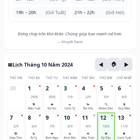
19h – 20h
(Giờ Tuất)
21h – 22h
(Giờ Hợi)
Đừng chạy trốn khó khăn. Chúng giúp bạn mạnh mẽ hơn.
— Khuyết Danh
Lịch Tháng 10 Năm 2024
THỨ HAI
THỨ BA
THỨ TƯ
THỨ NĂM
THỨ SÁU
THỨ BẢY
CHỦ NHẬT
30
1
2
3
4
5
6
29/8
30/8
1/9
2/9
3/9
4/9
🐕
🐖
🐀
🐂
🐅
🐈
Mậu Tuất
Kỷ Hợi
Canh Tý
Tân Sửu
Nhâm Dần
Quý Mão
7
8
9
10
11
12
13
5/9
6/9
7/9
8/9
9/9
10/9
11/9
🐉
🐍
🐎
🐐
🐒
🐓
🐕
Giáp Thìn
Ất Tỵ
Bính Ngọ
Đinh Mùi
Mậu Thân
Kỷ Dậu
Canh Tuất