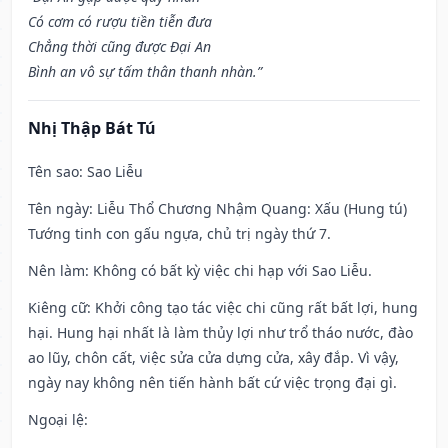
Có cơm có rượu tiền tiễn đưa
Chẳng thời cũng được Đại An
Bình an vô sự tấm thân thanh nhàn.”
Nhị Thập Bát Tú
Tên sao
: Sao Liễu
Tên ngày
: Liễu Thổ Chương Nhậm Quang: Xấu (Hung tú)
Tướng tinh con gấu ngựa, chủ trị ngày thứ 7.
Nên làm
: Không có bất kỳ việc chi hạp với Sao Liễu.
Kiêng cữ
: Khởi công tạo tác việc chi cũng rất bất lợi, hung
hại. Hung hại nhất là làm thủy lợi như trổ tháo nước, đào
ao lũy, chôn cất, việc sửa cửa dựng cửa, xây đắp. Vì vậy,
ngày nay không nên tiến hành bất cứ việc trọng đại gì.
Ngoại lệ
: