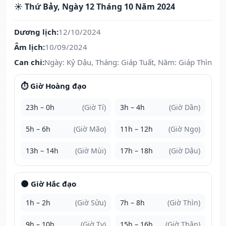
☀️ Thứ Bảy, Ngày 12 Tháng 10 Năm 2024
Dương lịch:
12/10/2024
Âm lịch:
10/09/2024
Can chi:
Ngày: Kỷ Dậu, Tháng: Giáp Tuất, Năm: Giáp Thìn
⏱️ Giờ Hoàng đạo
23h – 0h
(Giờ Tí)
3h – 4h
(Giờ Dần)
5h – 6h
(Giờ Mão)
11h – 12h
(Giờ Ngọ)
13h – 14h
(Giờ Mùi)
17h – 18h
(Giờ Dậu)
🌑 Giờ Hắc đạo
1h – 2h
(Giờ Sửu)
7h – 8h
(Giờ Thìn)
9h – 10h
(Giờ Tỵ)
15h – 16h
(Giờ Thân)