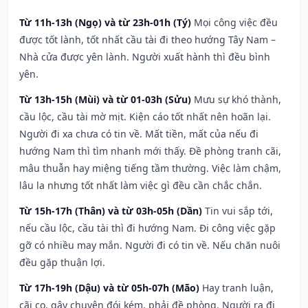
Từ 11h-13h (Ngọ) và từ 23h-01h (Tý)
Mọi công việc đều
được tốt lành, tốt nhất cầu tài đi theo hướng Tây Nam –
Nhà cửa được yên lành. Người xuất hành thì đều bình
yên.
Từ 13h-15h (Mùi) và từ 01-03h (Sửu)
Mưu sự khó thành,
cầu lộc, cầu tài mờ mịt. Kiện cáo tốt nhất nên hoãn lại.
Người đi xa chưa có tin về. Mất tiền, mất của nếu đi
hướng Nam thì tìm nhanh mới thấy. Đề phòng tranh cãi,
mâu thuẫn hay miệng tiếng tầm thường. Việc làm chậm,
lâu la nhưng tốt nhất làm việc gì đều cần chắc chắn.
Từ 15h-17h (Thân) và từ 03h-05h (Dần)
Tin vui sắp tới,
nếu cầu lộc, cầu tài thì đi hướng Nam. Đi công việc gặp
gỡ có nhiều may mắn. Người đi có tin về. Nếu chăn nuôi
đều gặp thuận lợi.
Từ 17h-19h (Dậu) và từ 05h-07h (Mão)
Hay tranh luận,
cãi cọ, gây chuyện đói kém, phải đề phòng. Người ra đi