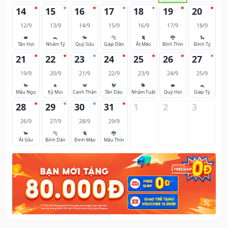
14
15
16
17
18
19
20
12/9
13/9
14/9
15/9
16/9
17/9
18/9
🐖
🐀
🐂
🐅
🐈
🐉
🐍
Tân Hợi
Nhâm Tý
Quý Sửu
Giáp Dần
Ất Mão
Bính Thìn
Đinh Tỵ
21
22
23
24
25
26
27
19/9
20/9
21/9
22/9
23/9
24/9
25/9
🐎
🐐
🐒
🐓
🐕
🐖
🐀
Mậu Ngọ
Kỷ Mùi
Canh Thân
Tân Dậu
Nhâm Tuất
Quý Hợi
Giáp Tý
28
29
30
31
1
2
3
26/9
27/9
28/9
29/9
🐂
🐅
🐈
🐉
Ất Sửu
Bính Dần
Đinh Mão
Mậu Thìn