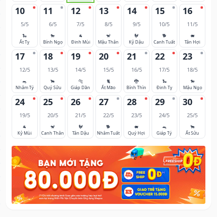
10
11
12
13
14
15
16
5/5
6/5
7/5
8/5
9/5
10/5
11/5
🐍
🐎
🐐
🐒
🐓
🐕
🐖
Ất Tỵ
Bính Ngọ
Đinh Mùi
Mậu Thân
Kỷ Dậu
Canh Tuất
Tân Hợi
17
18
19
20
21
22
23
12/5
13/5
14/5
15/5
16/5
17/5
18/5
🐀
🐂
🐅
🐈
🐉
🐍
🐎
Nhâm Tý
Quý Sửu
Giáp Dần
Ất Mão
Bính Thìn
Đinh Tỵ
Mậu Ngọ
24
25
26
27
28
29
30
19/5
20/5
21/5
22/5
23/5
24/5
25/5
🐐
🐒
🐓
🐕
🐖
🐀
🐂
Kỷ Mùi
Canh Thân
Tân Dậu
Nhâm Tuất
Quý Hợi
Giáp Tý
Ất Sửu