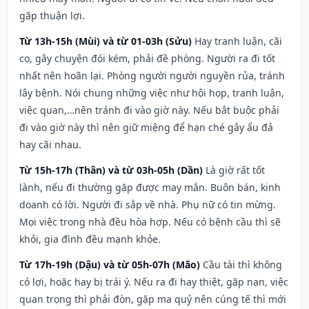
gặp thuận lợi.
Từ 13h-15h (Mùi) và từ 01-03h (Sửu)
Hay tranh luận, cãi
cọ, gây chuyện đói kém, phải đề phòng. Người ra đi tốt
nhất nên hoãn lại. Phòng người người nguyền rủa, tránh
lây bệnh. Nói chung những việc như hội họp, tranh luận,
việc quan,…nên tránh đi vào giờ này. Nếu bắt buộc phải
đi vào giờ này thì nên giữ miệng để hạn ché gây ẩu đả
hay cãi nhau.
Từ 15h-17h (Thân) và từ 03h-05h (Dần)
Là giờ rất tốt
lành, nếu đi thường gặp được may mắn. Buôn bán, kinh
doanh có lời. Người đi sắp về nhà. Phụ nữ có tin mừng.
Mọi việc trong nhà đều hòa hợp. Nếu có bệnh cầu thì sẽ
khỏi, gia đình đều mạnh khỏe.
Từ 17h-19h (Dậu) và từ 05h-07h (Mão)
Cầu tài thì không
có lợi, hoặc hay bị trái ý. Nếu ra đi hay thiệt, gặp nạn, việc
quan trọng thì phải đòn, gặp ma quỷ nên cúng tế thì mới