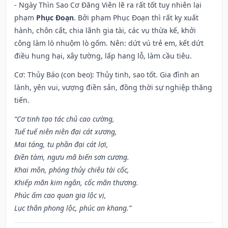
- Ngày Thìn Sao Cơ Đăng Viên lẽ ra rất tốt tuy nhiên lại
phạm
Phục Đoạn
. Bởi phạm Phục Đoạn thì rất kỵ xuất
hành, chôn cất, chia lãnh gia tài, các vụ thừa kế, khởi
công làm lò nhuộm lò gốm. Nên: dứt vú trẻ em, kết dứt
điều hung hại, xây tường, lấp hang lỗ, làm cầu tiêu.
Cơ: Thủy Báo (con beo): Thủy tinh, sao tốt. Gia đình an
lành, yên vui, vượng điền sản, đồng thời sự nghiệp thăng
tiến.
“Cơ tinh tạo tác chủ cao cường,
Tuế tuế niên niên đại cát xương,
Mai táng, tu phần đại cát lợi,
Điền tàm, ngưu mã biến sơn cương.
Khai môn, phóng thủy chiêu tài cốc,
Khiếp mãn kim ngân, cốc mãn thương.
Phúc ấm cao quan gia lộc vị,
Lục thân phong lộc, phúc an khang.”