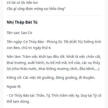
Có tài có lộc hẳn hoi
Cầu gì cũng được mừng vui thỏa lòng”
Nhị Thập Bát Tú
Tên sao
: Sao Cơ
Tên ngày
: Cơ Thủy Báo - Phùng Dị: Tốt (Kiết Tú) Tướng tinh
con Beo, chủ trị ngày thứ 4.
Nên làm
: Trăm việc khởi tạo đều tốt. Nhất là việc chôn cất,
khai trương, xuất hành, tu bổ mồ mã, trổ cửa, các vụ thủy
lợi (như tháo nước, khai thông mương rảnh, đào kênh,...)
Kiêng cữ
: Các việc lót giường, đóng giường, đi thuyền.
Ngoại lệ
:
- Cơ Thủy Báo tại: Thân, Tý, Thìn trăm việc kỵ. Duy tại Tý có
thể tạm dùng.