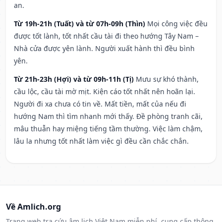
an.
Từ 19h-21h (Tuất) và từ 07h-09h (Thìn)
Mọi công việc đều
được tốt lành, tốt nhất cầu tài đi theo hướng Tây Nam –
Nhà cửa được yên lành. Người xuất hành thì đều bình
yên.
Từ 21h-23h (Hợi) và từ 09h-11h (Tị)
Mưu sự khó thành,
cầu lộc, cầu tài mờ mịt. Kiện cáo tốt nhất nên hoãn lại.
Người đi xa chưa có tin về. Mất tiền, mất của nếu đi
hướng Nam thì tìm nhanh mới thấy. Đề phòng tranh cãi,
mâu thuẫn hay miệng tiếng tầm thường. Việc làm chậm,
lâu la nhưng tốt nhất làm việc gì đều cần chắc chắn.
Về Amlich.org
Trang web tra cứu âm lịch Việt Nam miễn phí, cung cấp thông