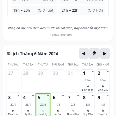
19h – 20h
(Giờ Tuất)
21h – 22h
(Giờ Hợi)
Khi giận dữ, hãy đếm đến mười; khi rất giận, hãy đếm đến một trăm.
— Thomas Jefferson
Lịch Tháng 6 Năm 2024
THỨ HAI
THỨ BA
THỨ TƯ
THỨ NĂM
THỨ SÁU
THỨ BẢY
CHỦ NHẬT
27
28
29
30
31
1
2
25/4
26/4
🐒
🐓
Bính Thân
Đinh Dậu
3
4
5
6
7
8
9
27/4
28/4
29/4
1/5
2/5
3/5
4/5
🐕
🐖
🐀
🐂
🐅
🐈
🐉
Mậu Tuất
Kỷ Hợi
Canh Tý
Tân Sửu
Nhâm Dần
Quý Mão
Giáp Thìn