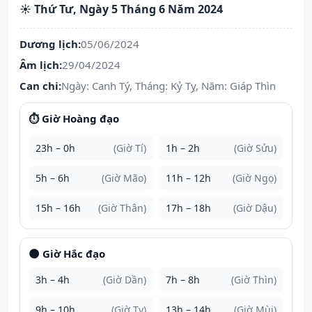
☀️ Thứ Tư, Ngày 5 Tháng 6 Năm 2024
Dương lịch:
05/06/2024
Âm lịch:
29/04/2024
Can chi:
Ngày: Canh Tý, Tháng: Kỷ Tỵ, Năm: Giáp Thìn
⏱️ Giờ Hoàng đạo
23h – 0h
(Giờ Tí)
1h – 2h
(Giờ Sửu)
5h – 6h
(Giờ Mão)
11h – 12h
(Giờ Ngọ)
15h – 16h
(Giờ Thân)
17h – 18h
(Giờ Dậu)
🌑 Giờ Hắc đạo
3h – 4h
(Giờ Dần)
7h – 8h
(Giờ Thìn)
9h – 10h
(Giờ Tỵ)
13h – 14h
(Giờ Mùi)