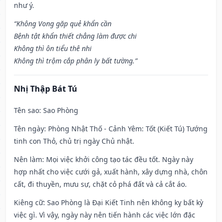
như ý.
“Không Vong gặp quẻ khẩn cần
Bệnh tật khẩn thiết chẳng làm được chi
Không thì ôn tiểu thê nhi
Không thì trộm cắp phân ly bất tường.”
Nhị Thập Bát Tú
Tên sao
: Sao Phòng
Tên ngày
: Phòng Nhật Thố - Cảnh Yêm: Tốt (Kiết Tú) Tướng
tinh con Thỏ, chủ trị ngày Chủ nhật.
Nên làm
: Mọi việc khởi công tạo tác đều tốt. Ngày này
hợp nhất cho việc cưới gả, xuất hành, xây dựng nhà, chôn
cất, đi thuyền, mưu sự, chặt cỏ phá đất và cả cắt áo.
Kiêng cữ
: Sao Phòng là Đại Kiết Tinh nên không kỵ bất kỳ
việc gì. Vì vậy, ngày này nên tiến hành các việc lớn đặc