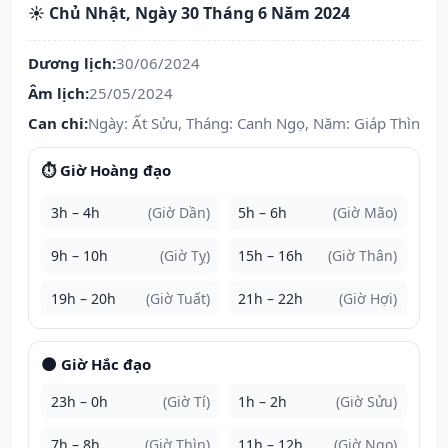
☀️ Chủ Nhật, Ngày 30 Tháng 6 Năm 2024
Dương lịch:
30/06/2024
Âm lịch:
25/05/2024
Can chi:
Ngày: Ất Sửu, Tháng: Canh Ngọ, Năm: Giáp Thìn
⏱️ Giờ Hoàng đạo
3h – 4h
(Giờ Dần)
5h – 6h
(Giờ Mão)
9h – 10h
(Giờ Tỵ)
15h – 16h
(Giờ Thân)
19h – 20h
(Giờ Tuất)
21h – 22h
(Giờ Hợi)
🌑 Giờ Hắc đạo
23h – 0h
(Giờ Tí)
1h – 2h
(Giờ Sửu)
7h – 8h
(Giờ Thìn)
11h – 12h
(Giờ Ngọ)