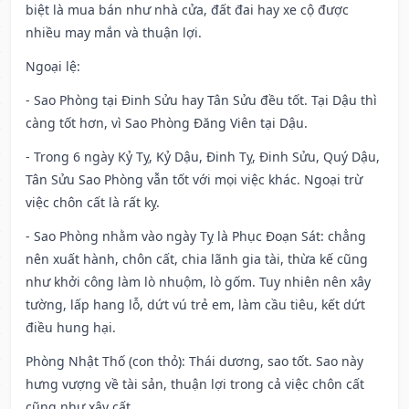
biệt là mua bán như nhà cửa, đất đai hay xe cộ được
nhiều may mắn và thuận lợi.
Ngoại lệ
:
- Sao Phòng tại Đinh Sửu hay Tân Sửu đều tốt. Tại Dậu thì
càng tốt hơn, vì Sao Phòng Đăng Viên tại Dậu.
- Trong 6 ngày Kỷ Tỵ, Kỷ Dậu, Đinh Tỵ, Đinh Sửu, Quý Dậu,
Tân Sửu Sao Phòng vẫn tốt với mọi việc khác. Ngoại trừ
việc chôn cất là rất kỵ.
- Sao Phòng nhằm vào ngày Tỵ là Phục Đoạn Sát: chẳng
nên xuất hành, chôn cất, chia lãnh gia tài, thừa kế cũng
như khởi công làm lò nhuộm, lò gốm. Tuy nhiên nên xây
tường, lấp hang lỗ, dứt vú trẻ em, làm cầu tiêu, kết dứt
điều hung hại.
Phòng Nhật Thố (con thỏ): Thái dương, sao tốt. Sao này
hưng vượng về tài sản, thuận lợi trong cả việc chôn cất
cũng như xây cất.