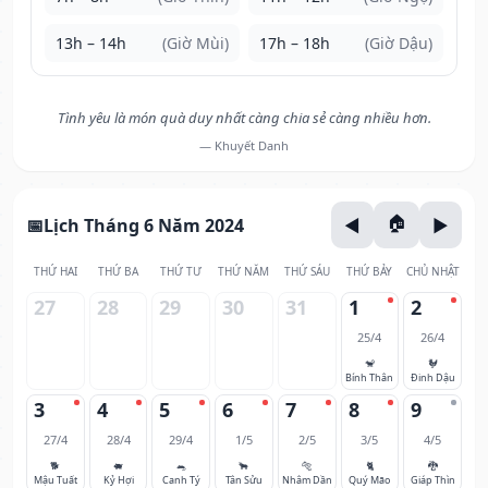
13h – 14h
(Giờ Mùi)
17h – 18h
(Giờ Dậu)
Tình yêu là món quà duy nhất càng chia sẻ càng nhiều hơn.
— Khuyết Danh
Lịch Tháng 6 Năm 2024
THỨ HAI
THỨ BA
THỨ TƯ
THỨ NĂM
THỨ SÁU
THỨ BẢY
CHỦ NHẬT
27
28
29
30
31
1
2
25/4
26/4
🐒
🐓
Bính Thân
Đinh Dậu
3
4
5
6
7
8
9
27/4
28/4
29/4
1/5
2/5
3/5
4/5
🐕
🐖
🐀
🐂
🐅
🐈
🐉
Mậu Tuất
Kỷ Hợi
Canh Tý
Tân Sửu
Nhâm Dần
Quý Mão
Giáp Thìn