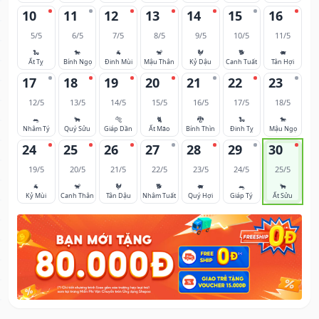
10
11
12
13
14
15
16
5/5
6/5
7/5
8/5
9/5
10/5
11/5
🐍
🐎
🐐
🐒
🐓
🐕
🐖
Ất Tỵ
Bính Ngọ
Đinh Mùi
Mậu Thân
Kỷ Dậu
Canh Tuất
Tân Hợi
17
18
19
20
21
22
23
12/5
13/5
14/5
15/5
16/5
17/5
18/5
🐀
🐂
🐅
🐈
🐉
🐍
🐎
Nhâm Tý
Quý Sửu
Giáp Dần
Ất Mão
Bính Thìn
Đinh Tỵ
Mậu Ngọ
24
25
26
27
28
29
30
19/5
20/5
21/5
22/5
23/5
24/5
25/5
🐐
🐒
🐓
🐕
🐖
🐀
🐂
Kỷ Mùi
Canh Thân
Tân Dậu
Nhâm Tuất
Quý Hợi
Giáp Tý
Ất Sửu