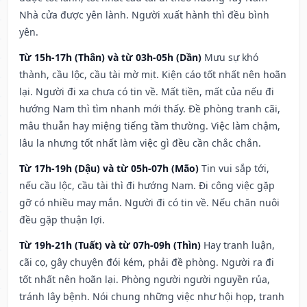
Nhà cửa được yên lành. Người xuất hành thì đều bình
yên.
Từ 15h-17h (Thân) và từ 03h-05h (Dần)
Mưu sự khó
thành, cầu lộc, cầu tài mờ mịt. Kiện cáo tốt nhất nên hoãn
lại. Người đi xa chưa có tin về. Mất tiền, mất của nếu đi
hướng Nam thì tìm nhanh mới thấy. Đề phòng tranh cãi,
mâu thuẫn hay miệng tiếng tầm thường. Việc làm chậm,
lâu la nhưng tốt nhất làm việc gì đều cần chắc chắn.
Từ 17h-19h (Dậu) và từ 05h-07h (Mão)
Tin vui sắp tới,
nếu cầu lộc, cầu tài thì đi hướng Nam. Đi công việc gặp
gỡ có nhiều may mắn. Người đi có tin về. Nếu chăn nuôi
đều gặp thuận lợi.
Từ 19h-21h (Tuất) và từ 07h-09h (Thìn)
Hay tranh luận,
cãi cọ, gây chuyện đói kém, phải đề phòng. Người ra đi
tốt nhất nên hoãn lại. Phòng người người nguyền rủa,
tránh lây bệnh. Nói chung những việc như hội họp, tranh