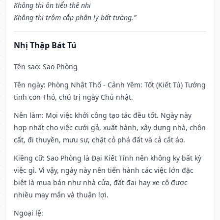
Không thì ôn tiểu thê nhi
Không thì trộm cắp phân ly bất tường.”
Nhị Thập Bát Tú
Tên sao
: Sao Phòng
Tên ngày
: Phòng Nhật Thố - Cảnh Yêm: Tốt (Kiết Tú) Tướng
tinh con Thỏ, chủ trị ngày Chủ nhật.
Nên làm
: Mọi việc khởi công tạo tác đều tốt. Ngày này
hợp nhất cho việc cưới gả, xuất hành, xây dựng nhà, chôn
cất, đi thuyền, mưu sự, chặt cỏ phá đất và cả cắt áo.
Kiêng cữ
: Sao Phòng là Đại Kiết Tinh nên không kỵ bất kỳ
việc gì. Vì vậy, ngày này nên tiến hành các việc lớn đặc
biệt là mua bán như nhà cửa, đất đai hay xe cộ được
nhiều may mắn và thuận lợi.
Ngoại lệ
: