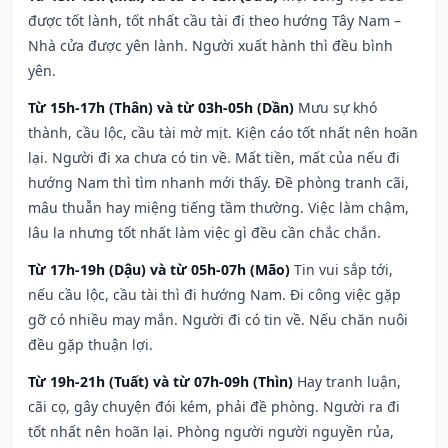
được tốt lành, tốt nhất cầu tài đi theo hướng Tây Nam –
Nhà cửa được yên lành. Người xuất hành thì đều bình
yên.
Từ 15h-17h (Thân) và từ 03h-05h (Dần)
Mưu sự khó
thành, cầu lộc, cầu tài mờ mịt. Kiện cáo tốt nhất nên hoãn
lại. Người đi xa chưa có tin về. Mất tiền, mất của nếu đi
hướng Nam thì tìm nhanh mới thấy. Đề phòng tranh cãi,
mâu thuẫn hay miệng tiếng tầm thường. Việc làm chậm,
lâu la nhưng tốt nhất làm việc gì đều cần chắc chắn.
Từ 17h-19h (Dậu) và từ 05h-07h (Mão)
Tin vui sắp tới,
nếu cầu lộc, cầu tài thì đi hướng Nam. Đi công việc gặp
gỡ có nhiều may mắn. Người đi có tin về. Nếu chăn nuôi
đều gặp thuận lợi.
Từ 19h-21h (Tuất) và từ 07h-09h (Thìn)
Hay tranh luận,
cãi cọ, gây chuyện đói kém, phải đề phòng. Người ra đi
tốt nhất nên hoãn lại. Phòng người người nguyền rủa,