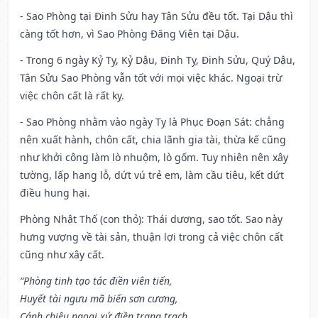
- Sao Phòng tại Đinh Sửu hay Tân Sửu đều tốt. Tại Dậu thì
càng tốt hơn, vì Sao Phòng Đăng Viên tại Dậu.
- Trong 6 ngày Kỷ Tỵ, Kỷ Dậu, Đinh Tỵ, Đinh Sửu, Quý Dậu,
Tân Sửu Sao Phòng vẫn tốt với mọi việc khác. Ngoại trừ
việc chôn cất là rất kỵ.
- Sao Phòng nhằm vào ngày Tỵ là Phục Đoạn Sát: chẳng
nên xuất hành, chôn cất, chia lãnh gia tài, thừa kế cũng
như khởi công làm lò nhuộm, lò gốm. Tuy nhiên nên xây
tường, lấp hang lỗ, dứt vú trẻ em, làm cầu tiêu, kết dứt
điều hung hại.
Phòng Nhật Thố (con thỏ): Thái dương, sao tốt. Sao này
hưng vượng về tài sản, thuận lợi trong cả việc chôn cất
cũng như xây cất.
“Phòng tinh tạo tác điền viên tiến,
Huyết tài ngưu mã biến sơn cương,
Cánh chiêu ngoại xứ điền trang trạch,