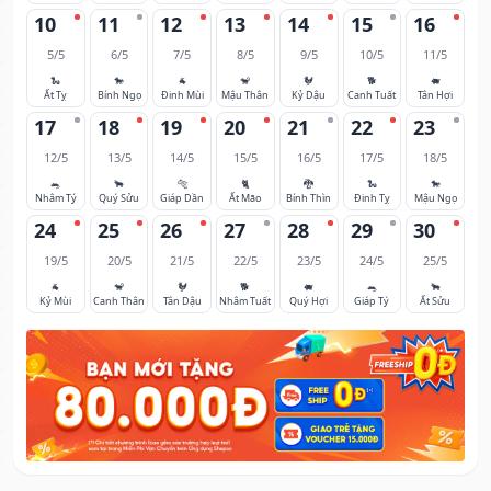
10
11
12
13
14
15
16
5/5
6/5
7/5
8/5
9/5
10/5
11/5
🐍
🐎
🐐
🐒
🐓
🐕
🐖
Ất Tỵ
Bính Ngọ
Đinh Mùi
Mậu Thân
Kỷ Dậu
Canh Tuất
Tân Hợi
17
18
19
20
21
22
23
12/5
13/5
14/5
15/5
16/5
17/5
18/5
🐀
🐂
🐅
🐈
🐉
🐍
🐎
Nhâm Tý
Quý Sửu
Giáp Dần
Ất Mão
Bính Thìn
Đinh Tỵ
Mậu Ngọ
24
25
26
27
28
29
30
19/5
20/5
21/5
22/5
23/5
24/5
25/5
🐐
🐒
🐓
🐕
🐖
🐀
🐂
Kỷ Mùi
Canh Thân
Tân Dậu
Nhâm Tuất
Quý Hợi
Giáp Tý
Ất Sửu