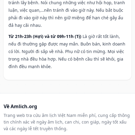
tránh lây bệnh. Nói chung những việc như hội họp, tranh
luận, việc quan,…nên tránh đi vào giờ này. Nếu bắt buộc
phải đi vào giờ này thì nên giữ miệng để hạn ché gây ẩu
đả hay cãi nhau.
Từ 21h-23h (Hợi) và từ 09h-11h (Tị)
Là giờ rất tốt lành,
nếu đi thường gặp được may mắn. Buôn bán, kinh doanh
có lời. Người đi sắp về nhà. Phụ nữ có tin mừng. Mọi việc
trong nhà đều hòa hợp. Nếu có bệnh cầu thì sẽ khỏi, gia
đình đều mạnh khỏe.
Về Amlich.org
Trang web tra cứu âm lịch Việt Nam miễn phí, cung cấp thông
tin chính xác về ngày âm lịch, can chi, con giáp, ngày tốt xấu
và các ngày lễ tết truyền thống.