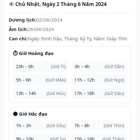
☀️ Chủ Nhật, Ngày 2 Tháng 6 Năm 2024
Dương lịch:
02/06/2024
Âm lịch:
26/04/2024
Can chi:
Ngày: Đinh Dậu, Tháng: Kỷ Tỵ, Năm: Giáp Thìn
⏱️ Giờ Hoàng đạo
23h – 0h
(Giờ Tí)
3h – 4h
(Giờ Dần)
5h – 6h
(Giờ Mão)
11h – 12h
(Giờ Ngọ)
13h – 14h
(Giờ Mùi)
17h – 18h
(Giờ Dậu)
🌑 Giờ Hắc đạo
1h – 2h
(Giờ Sửu)
7h – 8h
(Giờ Thìn)
9h – 10h
(Giờ Tỵ)
15h – 16h
(Giờ Thân)