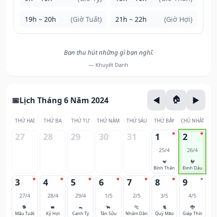
19h – 20h
(Giờ Tuất)
21h – 22h
(Giờ Hợi)
Bạn thu hút những gì bạn nghĩ.
— Khuyết Danh
Lịch Tháng 6 Năm 2024
THỨ HAI
THỨ BA
THỨ TƯ
THỨ NĂM
THỨ SÁU
THỨ BẢY
CHỦ NHẬT
27
28
29
30
31
1
2
25/4
26/4
🐒
🐓
Bính Thân
Đinh Dậu
3
4
5
6
7
8
9
27/4
28/4
29/4
1/5
2/5
3/5
4/5
🐕
🐖
🐀
🐂
🐅
🐈
🐉
Mậu Tuất
Kỷ Hợi
Canh Tý
Tân Sửu
Nhâm Dần
Quý Mão
Giáp Thìn