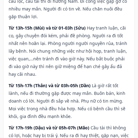
cầu lộc, cầu tài thì đi hướng Nam. Đi công việc gặp gỡ có
nhiều may mắn. Người đi có tin về. Nếu chăn nuôi đều
gặp thuận lợi.
Từ 13h-15h (Mùi) và từ 01-03h (Sửu)
Hay tranh luận, cãi
cọ, gây chuyện đói kém, phải đề phòng. Người ra đi tốt
nhất nên hoãn lại. Phòng người người nguyền rủa, tránh
lây bệnh. Nói chung những việc như hội họp, tranh luận,
việc quan,…nên tránh đi vào giờ này. Nếu bắt buộc phải
đi vào giờ này thì nên giữ miệng để hạn ché gây ẩu đả
hay cãi nhau.
Từ 15h-17h (Thân) và từ 03h-05h (Dần)
Là giờ rất tốt
lành, nếu đi thường gặp được may mắn. Buôn bán, kinh
doanh có lời. Người đi sắp về nhà. Phụ nữ có tin mừng.
Mọi việc trong nhà đều hòa hợp. Nếu có bệnh cầu thì sẽ
khỏi, gia đình đều mạnh khỏe.
Từ 17h-19h (Dậu) và từ 05h-07h (Mão)
Cầu tài thì không
có lợi, hoặc hay bị trái ý. Nếu ra đi hay thiệt, gặp nạn, việc