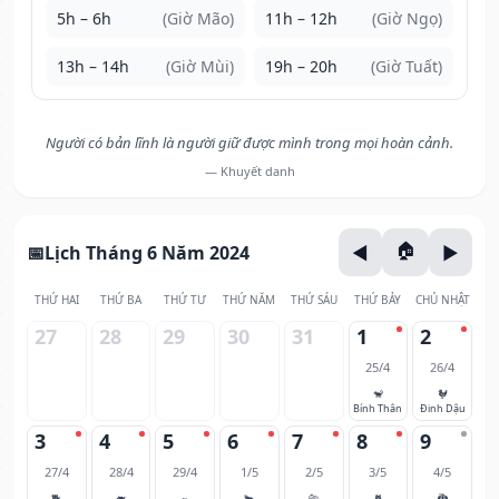
5h – 6h
(Giờ Mão)
11h – 12h
(Giờ Ngọ)
13h – 14h
(Giờ Mùi)
19h – 20h
(Giờ Tuất)
Người có bản lĩnh là người giữ được mình trong mọi hoàn cảnh.
— Khuyết danh
Lịch Tháng 6 Năm 2024
THỨ HAI
THỨ BA
THỨ TƯ
THỨ NĂM
THỨ SÁU
THỨ BẢY
CHỦ NHẬT
27
28
29
30
31
1
2
25/4
26/4
🐒
🐓
Bính Thân
Đinh Dậu
3
4
5
6
7
8
9
27/4
28/4
29/4
1/5
2/5
3/5
4/5
🐕
🐖
🐀
🐂
🐅
🐈
🐉