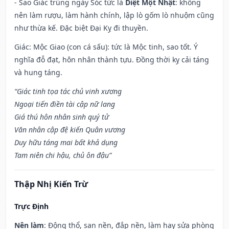
- Sao Giác trúng ngày Sóc tức là
Diệt Một Nhật
: không
nên làm rượu, làm hành chính, lập lò gốm lò nhuộm cũng
như thừa kế. Đặc biệt Đại Kỵ đi thuyền.
Giác: Mộc Giao (con cá sấu): tức là Mộc tinh, sao tốt. Ý
nghĩa đỗ đạt, hôn nhân thành tựu. Đồng thời kỵ cải táng
và hung táng.
“Giác tinh tọa tác chủ vinh xương
Ngoại tiến điền tài cập nữ lang
Giá thú hôn nhân sinh quý tử
Văn nhân cập đệ kiến Quân vương
Duy hữu táng mai bất khả dụng
Tam niên chi hậu, chủ ôn đậu”
Thập Nhị Kiến Trừ
Trực Định
Nên làm
: Động thổ, san nền, đắp nền, làm hay sửa phòng