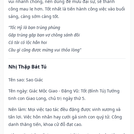
vui nhanh chóng, nên dùng để mưu đại sự, sẽ thành
công mau lẹ hơn. Tốt nhất là tiến hành công việc vào buổi
sáng, càng sớm càng tốt.
“Tốc Hỷ là bạn trùng phùng
Gặp trùng gặp bạn vợ chồng sánh đôi
Có tài có lộc hẳn hoi
Cầu gì cũng được mừng vui thỏa lòng”
Nhị Thập Bát Tú
Tên sao
: Sao Giác
Tên ngày
: Giác Mộc Giao - Đặng Vũ: Tốt (Bình Tú) Tướng
tinh con Giao Long, chủ trị ngày thứ 5.
Nên làm
: Mọi việc tạo tác đều đặng được vinh xương và
tấn lợi. Việc hôn nhân hay cưới gả sinh con quý tử. Công
danh thăng tiến, khoa cử đỗ đạt cao.