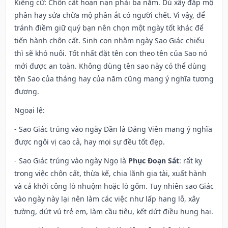
Kiêng cữ
: Chôn cất hoạn nạn phải ba năm. Dù xây đắp mộ
phần hay sửa chữa mộ phần ắt có người chết. Vì vậy, để
tránh điềm giữ quý bạn nên chọn một ngày tốt khác để
tiến hành chôn cất. Sinh con nhằm ngày Sao Giác chiếu
thì sẽ khó nuôi. Tốt nhất đặt tên con theo tên của Sao nó
mới được an toàn. Không dùng tên sao này có thể dùng
tên Sao của tháng hay của năm cũng mang ý nghĩa tương
đương.
Ngoại lệ
:
- Sao Giác trúng vào ngày Dần là Đăng Viên mang ý nghĩa
được ngôi vị cao cả, hay mọi sự đều tốt đẹp.
- Sao Giác trúng vào ngày Ngọ là
Phục Đoạn Sát
: rất kỵ
trong việc chôn cất, thừa kế, chia lãnh gia tài, xuất hành
và cả khởi công lò nhuộm hoặc lò gốm. Tuy nhiên sao Giác
vào ngày này lại nên làm các việc như lấp hang lỗ, xây
tường, dứt vú trẻ em, làm cầu tiêu, kết dứt điều hung hại.