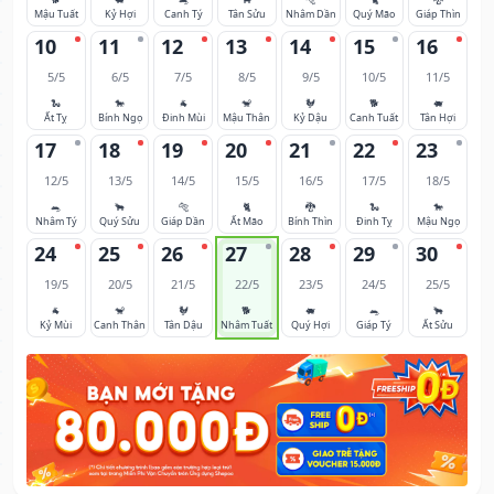
Mậu Tuất
Kỷ Hợi
Canh Tý
Tân Sửu
Nhâm Dần
Quý Mão
Giáp Thìn
10
11
12
13
14
15
16
5/5
6/5
7/5
8/5
9/5
10/5
11/5
🐍
🐎
🐐
🐒
🐓
🐕
🐖
Ất Tỵ
Bính Ngọ
Đinh Mùi
Mậu Thân
Kỷ Dậu
Canh Tuất
Tân Hợi
17
18
19
20
21
22
23
12/5
13/5
14/5
15/5
16/5
17/5
18/5
🐀
🐂
🐅
🐈
🐉
🐍
🐎
Nhâm Tý
Quý Sửu
Giáp Dần
Ất Mão
Bính Thìn
Đinh Tỵ
Mậu Ngọ
24
25
26
27
28
29
30
19/5
20/5
21/5
22/5
23/5
24/5
25/5
🐐
🐒
🐓
🐕
🐖
🐀
🐂
Kỷ Mùi
Canh Thân
Tân Dậu
Nhâm Tuất
Quý Hợi
Giáp Tý
Ất Sửu