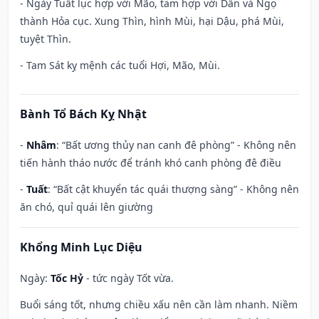
- Ngày Tuất lục hợp với Mão, tam hợp với Dần và Ngọ
thành Hỏa cục. Xung Thìn, hình Mùi, hại Dậu, phá Mùi,
tuyệt Thìn.
- Tam Sát kỵ mệnh các tuổi Hợi, Mão, Mùi.
Bành Tổ Bách Kỵ Nhật
-
Nhâm
: “Bất ương thủy nan canh đê phòng” - Không nên
tiến hành tháo nước để tránh khó canh phòng đê điều
-
Tuất
: “Bất cật khuyển tác quái thượng sàng” - Không nên
ăn chó, quỉ quái lên giường
Khổng Minh Lục Diệu
Ngày:
Tốc Hỷ
- tức ngày Tốt vừa.
Buổi sáng tốt, nhưng chiều xấu nên cần làm nhanh. Niềm