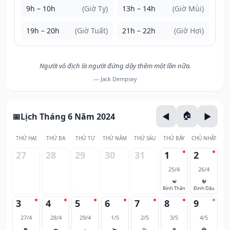
9h – 10h
(Giờ Tỵ)
13h – 14h
(Giờ Mùi)
19h – 20h
(Giờ Tuất)
21h – 22h
(Giờ Hợi)
Người vô địch là người đứng dậy thêm một lần nữa.
— Jack Dempsey
Lịch Tháng 6 Năm 2024
THỨ HAI
THỨ BA
THỨ TƯ
THỨ NĂM
THỨ SÁU
THỨ BẢY
CHỦ NHẬT
27
28
29
30
31
1
2
25/4
26/4
🐒
🐓
Bính Thân
Đinh Dậu
3
4
5
6
7
8
9
27/4
28/4
29/4
1/5
2/5
3/5
4/5
🐕
🐖
🐀
🐂
🐅
🐈
🐉