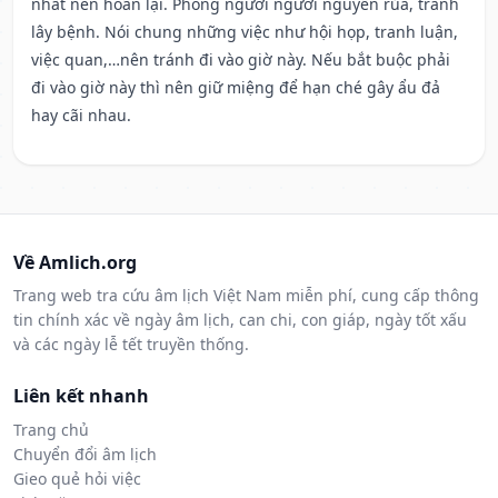
nhất nên hoãn lại. Phòng người người nguyền rủa, tránh
lây bệnh. Nói chung những việc như hội họp, tranh luận,
việc quan,…nên tránh đi vào giờ này. Nếu bắt buộc phải
đi vào giờ này thì nên giữ miệng để hạn ché gây ẩu đả
hay cãi nhau.
Về Amlich.org
Trang web tra cứu âm lịch Việt Nam miễn phí, cung cấp thông
tin chính xác về ngày âm lịch, can chi, con giáp, ngày tốt xấu
và các ngày lễ tết truyền thống.
Liên kết nhanh
Trang chủ
Chuyển đổi âm lịch
Gieo quẻ hỏi việc