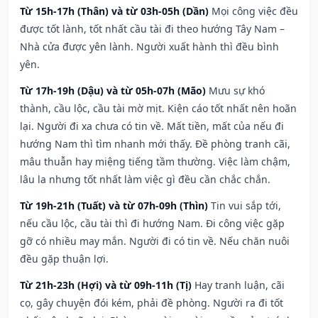
Từ 15h-17h (Thân) và từ 03h-05h (Dần)
Mọi công việc đều
được tốt lành, tốt nhất cầu tài đi theo hướng Tây Nam –
Nhà cửa được yên lành. Người xuất hành thì đều bình
yên.
Từ 17h-19h (Dậu) và từ 05h-07h (Mão)
Mưu sự khó
thành, cầu lộc, cầu tài mờ mịt. Kiện cáo tốt nhất nên hoãn
lại. Người đi xa chưa có tin về. Mất tiền, mất của nếu đi
hướng Nam thì tìm nhanh mới thấy. Đề phòng tranh cãi,
mâu thuẫn hay miệng tiếng tầm thường. Việc làm chậm,
lâu la nhưng tốt nhất làm việc gì đều cần chắc chắn.
Từ 19h-21h (Tuất) và từ 07h-09h (Thìn)
Tin vui sắp tới,
nếu cầu lộc, cầu tài thì đi hướng Nam. Đi công việc gặp
gỡ có nhiều may mắn. Người đi có tin về. Nếu chăn nuôi
đều gặp thuận lợi.
Từ 21h-23h (Hợi) và từ 09h-11h (Tị)
Hay tranh luận, cãi
cọ, gây chuyện đói kém, phải đề phòng. Người ra đi tốt