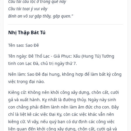
Cầu tài cầu lộc ở trong quẻ này
Cầu tài toại ý vui vầy
Bình an vô sự gặp thầy, gặp quen.”
Nhị Thập Bát Tú
Tên sao
: Sao Đê
Tên ngày
: Đê Thổ Lạc - Giả Phục: Xấu (Hung Tú) Tướng
tinh con Lạc Đà, chủ trị ngày thứ 7.
Nên làm
: Sao Đê đại hung, không hợp để làm bất kỳ công
việc trọng đại nào.
Kiêng cữ
: Không nên khởi công xây dựng, chôn cất, cưới
gả và xuất hành. Kỵ nhất là đường thủy. Ngày này sinh
con chẳng phải điềm lành nên làm âm đức cho con. Đây
chỉ là liệt kê các việc Đại Kỵ, còn các việc khác vẫn nên
kiêng cữ. Vì vậy, nếu quý bạn có dự định các công việc
liên quan đến khởi công xây dựng, chôn cất, cưới gả và