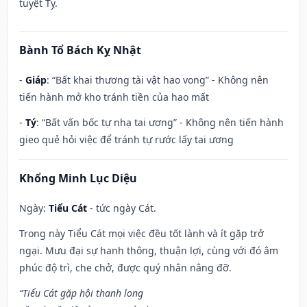
tuyệt Tỵ.
Bành Tổ Bách Kỵ Nhật
-
Giáp
: “Bất khai thương tài vật hao vong” - Không nên
tiến hành mở kho tránh tiền của hao mất
-
Tý
: “Bất vấn bốc tự nhạ tai ương” - Không nên tiến hành
gieo quẻ hỏi việc để tránh tự rước lấy tai ương
Khổng Minh Lục Diệu
Ngày:
Tiểu Cát
- tức ngày Cát.
Trong này Tiểu Cát mọi việc đều tốt lành và ít gặp trở
ngại. Mưu đại sự hanh thông, thuận lợi, cùng với đó âm
phúc độ trì, che chở, được quý nhân nâng đỡ.
“Tiểu Cát gặp hội thanh long