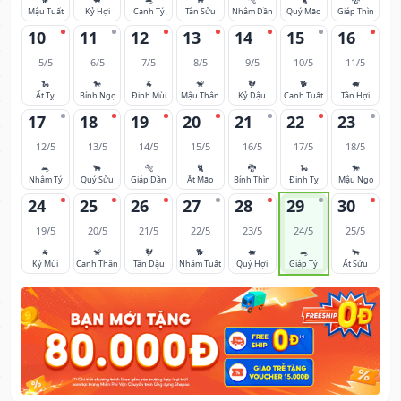
Mậu Tuất
Kỷ Hợi
Canh Tý
Tân Sửu
Nhâm Dần
Quý Mão
Giáp Thìn
10
11
12
13
14
15
16
5/5
6/5
7/5
8/5
9/5
10/5
11/5
🐍
🐎
🐐
🐒
🐓
🐕
🐖
Ất Tỵ
Bính Ngọ
Đinh Mùi
Mậu Thân
Kỷ Dậu
Canh Tuất
Tân Hợi
17
18
19
20
21
22
23
12/5
13/5
14/5
15/5
16/5
17/5
18/5
🐀
🐂
🐅
🐈
🐉
🐍
🐎
Nhâm Tý
Quý Sửu
Giáp Dần
Ất Mão
Bính Thìn
Đinh Tỵ
Mậu Ngọ
24
25
26
27
28
29
30
19/5
20/5
21/5
22/5
23/5
24/5
25/5
🐐
🐒
🐓
🐕
🐖
🐀
🐂
Kỷ Mùi
Canh Thân
Tân Dậu
Nhâm Tuất
Quý Hợi
Giáp Tý
Ất Sửu