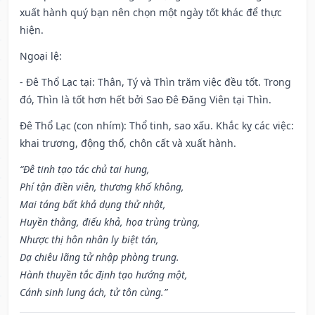
xuất hành quý bạn nên chọn một ngày tốt khác để thực
hiện.
Ngoại lệ
:
- Đê Thổ Lạc tại: Thân, Tý và Thìn trăm việc đều tốt. Trong
đó, Thìn là tốt hơn hết bởi Sao Đê Đăng Viên tại Thìn.
Đê Thổ Lạc (con nhím): Thổ tinh, sao xấu. Khắc kỵ các việc:
khai trương, động thổ, chôn cất và xuất hành.
“Đê tinh tạo tác chủ tai hung,
Phí tận điền viên, thương khố không,
Mai táng bất khả dụng thử nhật,
Huyền thằng, điếu khả, họa trùng trùng,
Nhược thị hôn nhân ly biệt tán,
Dạ chiêu lãng tử nhập phòng trung.
Hành thuyền tắc định tạo hướng một,
Cánh sinh lung ách, tử tôn cùng.”