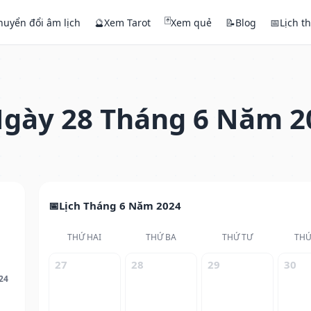
🃏
huyển đổi âm lịch
🔮
Xem Tarot
Xem quẻ
📝
Blog
📅
Lịch t
gày 28 Tháng 6 Năm 2
Lịch Tháng 6 Năm 2024
THỨ HAI
THỨ BA
THỨ TƯ
THỨ
27
28
29
30
24