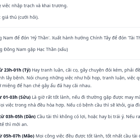
 việc nhập trạch và khai trương.
giá thú (cưới hỏi).
Nam để đón 'Hỷ Thần'. Xuất hành hướng Chính Tây để đón 'Tài Th
g Đông Nam gặp Hạc Thần (xấu)
ừ 23h-01h (Tý)
Hay tranh luận, cãi cọ, gây chuyện đói kém, phải đ
nh lây bệnh. Nói chung những việc như hội họp, tranh luận, việc q
iữ miệng để hạn ché gây ẩu đả hay cãi nhau.
ừ 01-03h (Sửu)
Là giờ rất tốt lành, nếu đi thường gặp được may mắ
ọi việc trong nhà đều hòa hợp. Nếu có bệnh cầu thì sẽ khỏi, gia 
từ 03h-05h (Dần)
Cầu tài thì không có lợi, hoặc hay bị trái ý. Nếu r
ế thì mới an.
từ 05h-07h (Mão)
Mọi công việc đều được tốt lành, tốt nhất cầu tà