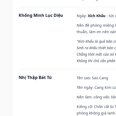
Khổng Minh Lục Diệu
Ngày:
Xích Khẩu
- tức
Nên đề phòng miệng lư
thuẫn, làm ơn nên oán
“Xích Khẩu là quả bần 
Sinh ra khẩu thiệt bàn c
Chẳng thời mất của nó 
Không thì chó cắn phân 
Nhị Thập Bát Tú
Tên sao
: Sao Cang
Tên ngày
: Cang Kim Lo
Nên làm
: công việc l
Kiêng cữ
: Chôn cất bị
phòng không giá lạnh.