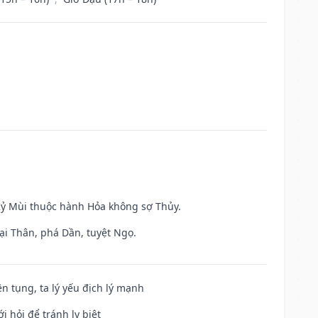
 Kỷ Mùi thuộc hành Hỏa không sợ Thủy.
ại Thân, phá Dần, tuyệt Ngọ.
ện tụng, ta lý yếu địch lý mạnh
i hỏi để tránh ly biệt