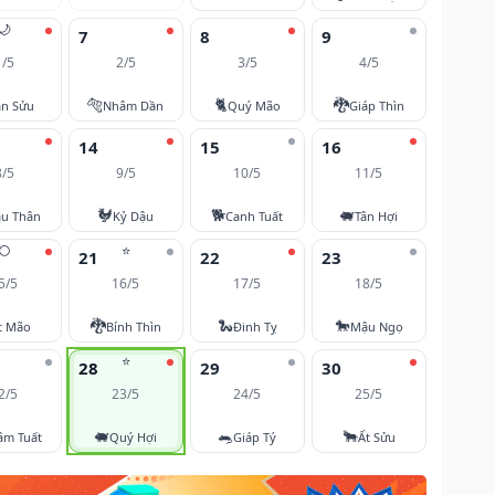
🌙
7
8
9
1/5
2/5
3/5
4/5
🐅
🐈
🐉
ân Sửu
Nhâm Dần
Quý Mão
Giáp Thìn
14
15
16
8/5
9/5
10/5
11/5
🐓
🐕
🐖
u Thân
Kỷ Dậu
Canh Tuất
Tân Hợi
🌕
⭐
21
22
23
5/5
16/5
17/5
18/5
🐉
🐍
🐎
t Mão
Bính Thìn
Đinh Tỵ
Mậu Ngọ
⭐
28
29
30
2/5
23/5
24/5
25/5
🐖
🐀
🐂
âm Tuất
Quý Hợi
Giáp Tý
Ất Sửu