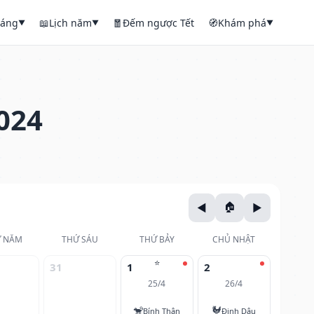
háng
📖
Lịch năm
🧧
Đếm ngược Tết
🧭
Khám phá
▼
▼
▼
024
 NĂM
THỨ SÁU
THỨ BẢY
CHỦ NHẬT
⭐
31
1
2
25/4
26/4
🐒
🐓
Bính Thân
Đinh Dậu