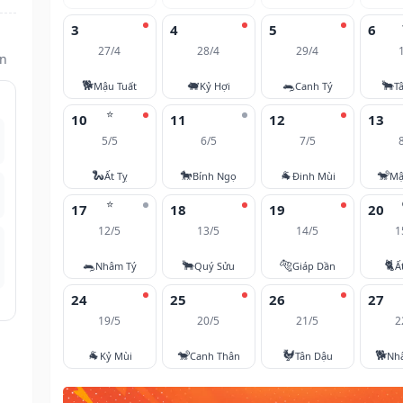
3
4
5
6
27/4
28/4
29/4
ìn
🐕
🐖
🐀
🐂
Mậu Tuất
Kỷ Hợi
Canh Tý
T
⭐
10
11
12
13
5/5
6/5
7/5
🐍
🐎
🐐
🐒
Ất Tỵ
Bính Ngọ
Đinh Mùi
Mậ
⭐
17
18
19
20
12/5
13/5
14/5
1
🐀
🐂
🐅
🐈
Nhâm Tý
Quý Sửu
Giáp Dần
Ấ
24
25
26
27
19/5
20/5
21/5
2
🐐
🐒
🐓
🐕
Kỷ Mùi
Canh Thân
Tân Dậu
Nh