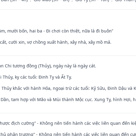
m, mười bốn, hai ba - Đi chơi còn thiệt, nữa là đi buôn”
 cất, cưới xin, vợ chồng xuất hành, xây nhà, xây mồ mả.
an Chi tương đồng (Thủy), ngày này là ngày cát.
Thủy, kỵ các tuổi: Đinh Tỵ và Ất Tỵ.
 Thủy khắc với hành Hỏa, ngoại trừ các tuổi: Kỷ Sửu, Đinh Dậu và
i Dần, tam hợp với Mão và Mùi thành Mộc cục. Xung Tỵ, hình Hợi, h
 nhược địch cường” - Không nên tiến hành các việc liên quan đến ki
t chủ phân trương” - Không nên tiến hành các việc liên quan đến cướ