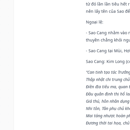
từ đó lần lần tiêu hết
nên lấy tên của Sao để
Ngoại lệ
:
- Sao Cang nhằm vào 
thuyền chẳng khỏi nguy
- Sao Cang tại Mùi, Hợi
Sao Cang: Kim Long (co
“Can tinh tạo tác Trưở
Thập nhật chi trung ch
Điền địa tiêu ma, quan 
Đầu quân định thị hổ l
Giá thú, hôn nhân dụng
Nhi tôn, Tân phụ chủ k
Mai táng nhược hoàn p
Đương thời tai họa, chủ