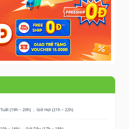
 Tuất (19h – 20h)
;
Giờ Hợi (21h – 22h)
(15h – 16h)
;
Giờ Dậu (17h – 18h)