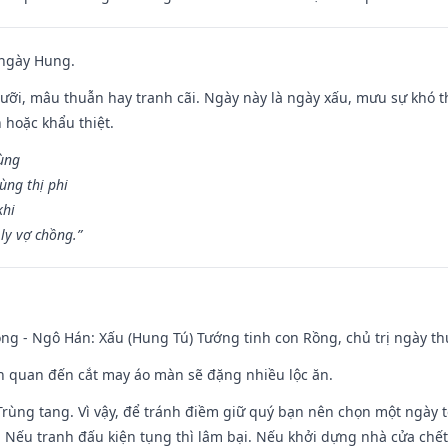
 ngày Hung.
ỡi, mâu thuẫn hay tranh cãi. Ngày này là ngày xấu, mưu sự khó thà
 hoặc khẩu thiệt.
cùng
ùng thị phi
khi
ly vợ chồng.”
ng - Ngô Hán: Xấu (Hung Tú) Tướng tinh con Rồng, chủ trị ngày th
iên quan đến cắt may áo màn sẽ đặng nhiều lộc ăn.
 Trùng tang. Vì vậy, để tránh điềm giữ quý bạn nên chọn một ngày 
 Nếu tranh đấu kiện tụng thì lâm bại. Nếu khởi dựng nhà cửa chết 