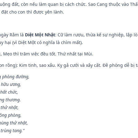
 ruộng đất, còn nếu làm quan bị cách chức. Sao Cang thuộc vào Thấ
 đặt cho con thì được yên lành.
ngày Rằm là
Diệt Một Nhật
: Cữ làm rượu, thừa kế sự nghiệp, lập 
 hại (vì Diệt Một có nghĩa là chìm mất).
, Mẹo thì trăm việc đều tốt. Thứ nhất tại Mùi.
n rồng): Kim tinh, sao xấu. Kỵ gả cưới và xây cất. Đề phòng dễ bị t
ng phòng đường,
ủ hữu ương,
thất chức,
ang thương.
 thử nhật,
hông phòng,
hùng thử nhật,
 trùng tang.”