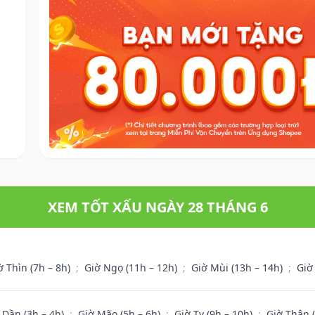
XEM TỐT XẤU NGÀY 28 THÁNG 6
ờ Thìn (7h – 8h)
;
Giờ Ngọ (11h – 12h)
;
Giờ Mùi (13h – 14h)
;
Giờ
 Dần (3h – 4h)
;
Giờ Mão (5h – 6h)
;
Giờ Tỵ (9h – 10h)
;
Giờ Thân 