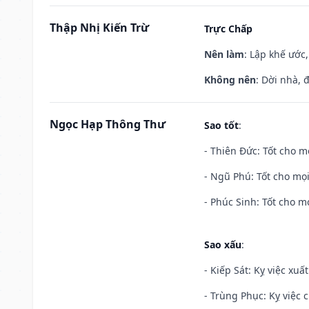
Thập Nhị Kiến Trừ
Trực Chấp
Nên làm
: Lập khế ước
Không nên
: Dời nhà, 
Ngọc Hạp Thông Thư
Sao tốt
:
- Thiên Đức: Tốt cho mọ
- Ngũ Phú: Tốt cho mọi
- Phúc Sinh: Tốt cho mọ
Sao xấu
:
- Kiếp Sát: Kỵ việc xuấ
- Trùng Phục: Kỵ việc c