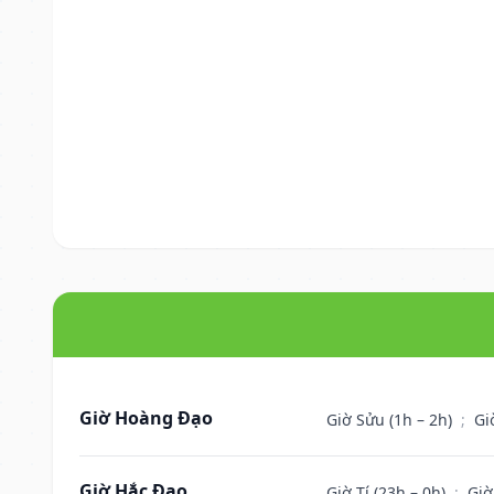
Giờ Hoàng Đạo
Giờ Sửu (1h – 2h)
;
Gi
Giờ Hắc Đạo
Giờ Tí (23h – 0h)
;
Giờ