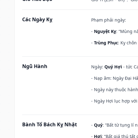
Các Ngày Kỵ
Phạm phải ngày:
-
Nguyệt Kỵ
: “Mùng nă
-
Trùng Phục
: Kỵ chôn
Ngũ Hành
Ngày:
Quý Hợi
- tức C
- Nạp âm: Ngày Đại Hải 
- Ngày này thuộc hành
- Ngày Hợi lục hợp vớ
Bành Tổ Bách Kỵ Nhật
-
Quý
: “Bất từ tụng lí
-
Hợi
: “Bất giá thú tấ