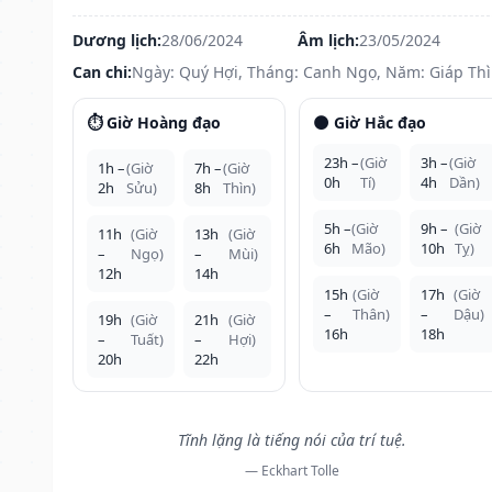
Dương lịch:
28/06/2024
Âm lịch:
23/05/2024
Can chi:
Ngày: Quý Hợi, Tháng: Canh Ngọ, Năm: Giáp Th
⏱️ Giờ Hoàng đạo
🌑 Giờ Hắc đạo
23h –
(Giờ
3h –
(Giờ
1h –
(Giờ
7h –
(Giờ
0h
Tí)
4h
Dần)
2h
Sửu)
8h
Thìn)
5h –
(Giờ
9h –
(Giờ
11h
(Giờ
13h
(Giờ
6h
Mão)
10h
Tỵ)
–
Ngọ)
–
Mùi)
12h
14h
15h
(Giờ
17h
(Giờ
–
Thân)
–
Dậu)
19h
(Giờ
21h
(Giờ
16h
18h
–
Tuất)
–
Hợi)
20h
22h
Tĩnh lặng là tiếng nói của trí tuệ.
— Eckhart Tolle