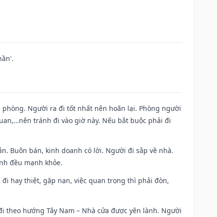
ần'.
ề phòng. Người ra đi tốt nhất nên hoãn lại. Phòng người
uan,…nên tránh đi vào giờ này. Nếu bắt buộc phải đi
n. Buôn bán, kinh doanh có lời. Người đi sắp về nhà.
đình đều mạnh khỏe.
a đi hay thiệt, gặp nạn, việc quan trọng thì phải đòn,
i đi theo hướng Tây Nam – Nhà cửa được yên lành. Người