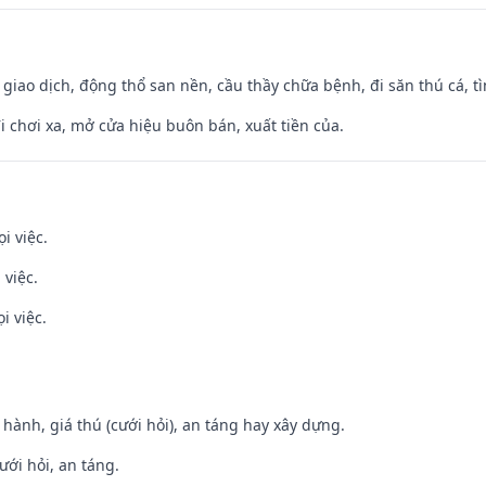
, giao dịch, động thổ san nền, cầu thầy chữa bệnh, đi săn thú cá, 
đi chơi xa, mở cửa hiệu buôn bán, xuất tiền của.
i việc.
 việc.
i việc.
t hành, giá thú (cưới hỏi), an táng hay xây dựng.
ưới hỏi, an táng.