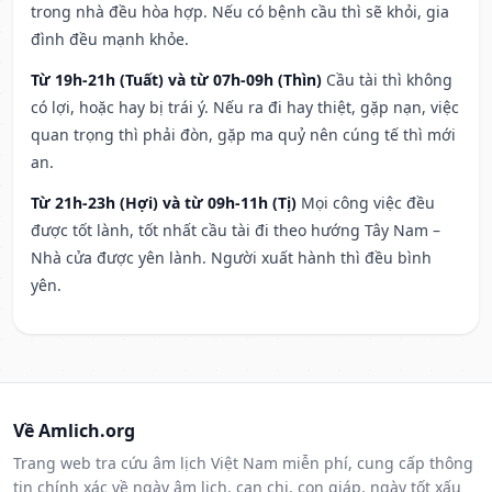
trong nhà đều hòa hợp. Nếu có bệnh cầu thì sẽ khỏi, gia
đình đều mạnh khỏe.
Từ 19h-21h (Tuất) và từ 07h-09h (Thìn)
Cầu tài thì không
có lợi, hoặc hay bị trái ý. Nếu ra đi hay thiệt, gặp nạn, việc
quan trọng thì phải đòn, gặp ma quỷ nên cúng tế thì mới
an.
Từ 21h-23h (Hợi) và từ 09h-11h (Tị)
Mọi công việc đều
được tốt lành, tốt nhất cầu tài đi theo hướng Tây Nam –
Nhà cửa được yên lành. Người xuất hành thì đều bình
yên.
Về Amlich.org
Trang web tra cứu âm lịch Việt Nam miễn phí, cung cấp thông
tin chính xác về ngày âm lịch, can chi, con giáp, ngày tốt xấu