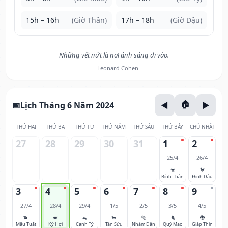
15h – 16h
(Giờ Thân)
17h – 18h
(Giờ Dậu)
Những vết nứt là nơi ánh sáng đi vào.
— Leonard Cohen
Lịch Tháng 6 Năm 2024
THỨ HAI
THỨ BA
THỨ TƯ
THỨ NĂM
THỨ SÁU
THỨ BẢY
CHỦ NHẬT
27
28
29
30
31
1
2
25/4
26/4
🐒
🐓
Bính Thân
Đinh Dậu
3
4
5
6
7
8
9
27/4
28/4
29/4
1/5
2/5
3/5
4/5
🐕
🐖
🐀
🐂
🐅
🐈
🐉
Mậu Tuất
Kỷ Hợi
Canh Tý
Tân Sửu
Nhâm Dần
Quý Mão
Giáp Thìn