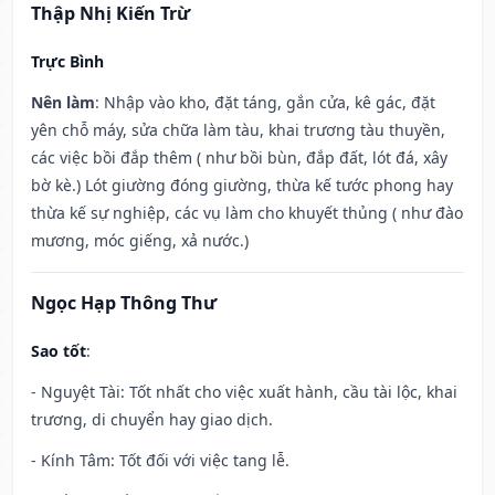
Thập Nhị Kiến Trừ
Trực Bình
Nên làm
: Nhập vào kho, đặt táng, gắn cửa, kê gác, đặt
yên chỗ máy, sửa chữa làm tàu, khai trương tàu thuyền,
các việc bồi đắp thêm ( như bồi bùn, đắp đất, lót đá, xây
bờ kè.) Lót giường đóng giường, thừa kế tước phong hay
thừa kế sự nghiệp, các vụ làm cho khuyết thủng ( như đào
mương, móc giếng, xả nước.)
Ngọc Hạp Thông Thư
Sao tốt
:
- Nguyệt Tài: Tốt nhất cho việc xuất hành, cầu tài lộc, khai
trương, di chuyển hay giao dịch.
- Kính Tâm: Tốt đối với việc tang lễ.