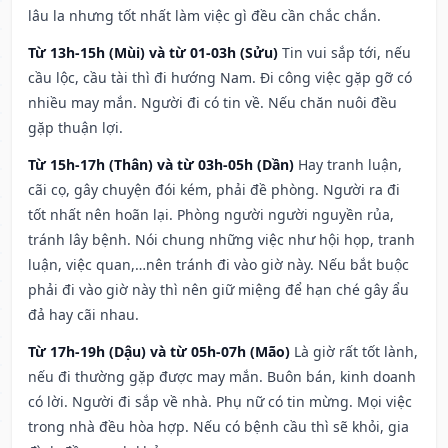
lâu la nhưng tốt nhất làm việc gì đều cần chắc chắn.
Từ 13h-15h (Mùi) và từ 01-03h (Sửu)
Tin vui sắp tới, nếu
cầu lộc, cầu tài thì đi hướng Nam. Đi công việc gặp gỡ có
nhiều may mắn. Người đi có tin về. Nếu chăn nuôi đều
gặp thuận lợi.
Từ 15h-17h (Thân) và từ 03h-05h (Dần)
Hay tranh luận,
cãi cọ, gây chuyện đói kém, phải đề phòng. Người ra đi
tốt nhất nên hoãn lại. Phòng người người nguyền rủa,
tránh lây bệnh. Nói chung những việc như hội họp, tranh
luận, việc quan,…nên tránh đi vào giờ này. Nếu bắt buộc
phải đi vào giờ này thì nên giữ miệng để hạn ché gây ẩu
đả hay cãi nhau.
Từ 17h-19h (Dậu) và từ 05h-07h (Mão)
Là giờ rất tốt lành,
nếu đi thường gặp được may mắn. Buôn bán, kinh doanh
có lời. Người đi sắp về nhà. Phụ nữ có tin mừng. Mọi việc
trong nhà đều hòa hợp. Nếu có bệnh cầu thì sẽ khỏi, gia