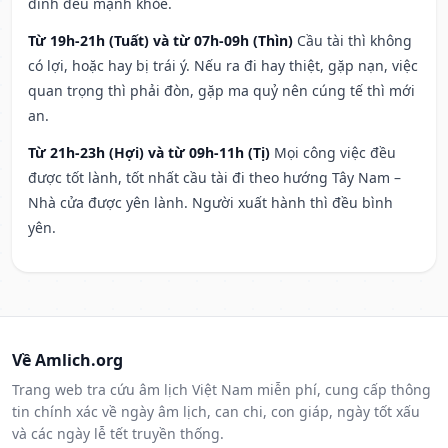
đình đều mạnh khỏe.
Từ 19h-21h (Tuất) và từ 07h-09h (Thìn)
Cầu tài thì không
có lợi, hoặc hay bị trái ý. Nếu ra đi hay thiệt, gặp nạn, việc
quan trọng thì phải đòn, gặp ma quỷ nên cúng tế thì mới
an.
Từ 21h-23h (Hợi) và từ 09h-11h (Tị)
Mọi công việc đều
được tốt lành, tốt nhất cầu tài đi theo hướng Tây Nam –
Nhà cửa được yên lành. Người xuất hành thì đều bình
yên.
Về Amlich.org
Trang web tra cứu âm lịch Việt Nam miễn phí, cung cấp thông
tin chính xác về ngày âm lịch, can chi, con giáp, ngày tốt xấu
và các ngày lễ tết truyền thống.