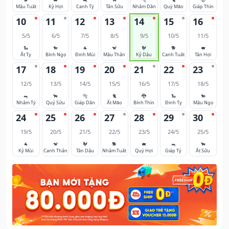
Mậu Tuất
Kỷ Hợi
Canh Tý
Tân Sửu
Nhâm Dần
Quý Mão
Giáp Thìn
10
11
12
13
14
15
16
5/5
6/5
7/5
8/5
9/5
10/5
11/5
🐍
🐎
🐐
🐒
🐓
🐕
🐖
Ất Tỵ
Bính Ngọ
Đinh Mùi
Mậu Thân
Kỷ Dậu
Canh Tuất
Tân Hợi
17
18
19
20
21
22
23
12/5
13/5
14/5
15/5
16/5
17/5
18/5
🐀
🐂
🐅
🐈
🐉
🐍
🐎
Nhâm Tý
Quý Sửu
Giáp Dần
Ất Mão
Bính Thìn
Đinh Tỵ
Mậu Ngọ
24
25
26
27
28
29
30
19/5
20/5
21/5
22/5
23/5
24/5
25/5
🐐
🐒
🐓
🐕
🐖
🐀
🐂
Kỷ Mùi
Canh Thân
Tân Dậu
Nhâm Tuất
Quý Hợi
Giáp Tý
Ất Sửu