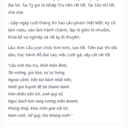
đại lợi. Tại Tỵ gọi là Nhập Trù nên rất tốt. Tại Sửu thì tốt
vừa vừa.
- Gặp ngày cuối tháng thì Sao Lâu phạm Diệt Một: Kỵ cữ
làm rượu, vào làm hành chánh, lập lò gốm lò nhuộm,
thừa kế sự nghiệp và rất kỵ đi thuyền.
Lâu: Kim Cẩu (con chó): Kim tinh, sao tốt. Tiền bạc thì dồi
dào, học hành đỗ đạt cao, việc cưới gả, xây cất rất tốt.
“Lâu tinh thụ trụ, khởi môn đình,
Tài vượng, gia hòa, sự sự hưng,
Ngoại cảnh, tiền tài bách nhật tiến,
Nhất gia huynh đệ bá thanh danh.
Hôn nhân tiến ích, sinh quý tử,
Ngọc bạch kim lang tương mãn doanh,
Phóng thủy, khai môn giai cát lợi,
Nam vinh, nữ quý, thọ khang ninh.”