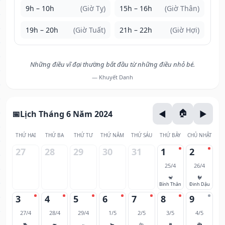
9h – 10h
(Giờ Tỵ)
15h – 16h
(Giờ Thân)
19h – 20h
(Giờ Tuất)
21h – 22h
(Giờ Hợi)
Những điều vĩ đại thường bắt đầu từ những điều nhỏ bé.
— Khuyết Danh
Lịch Tháng 6 Năm 2024
THỨ HAI
THỨ BA
THỨ TƯ
THỨ NĂM
THỨ SÁU
THỨ BẢY
CHỦ NHẬT
27
28
29
30
31
1
2
25/4
26/4
🐒
🐓
Bính Thân
Đinh Dậu
3
4
5
6
7
8
9
27/4
28/4
29/4
1/5
2/5
3/5
4/5
🐕
🐖
🐀
🐂
🐅
🐈
🐉