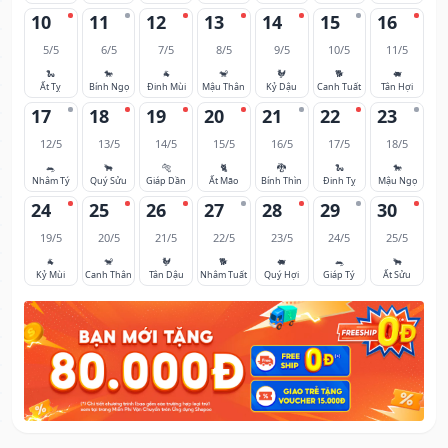
10
11
12
13
14
15
16
5/5
6/5
7/5
8/5
9/5
10/5
11/5
🐍
🐎
🐐
🐒
🐓
🐕
🐖
Ất Tỵ
Bính Ngọ
Đinh Mùi
Mậu Thân
Kỷ Dậu
Canh Tuất
Tân Hợi
17
18
19
20
21
22
23
12/5
13/5
14/5
15/5
16/5
17/5
18/5
🐀
🐂
🐅
🐈
🐉
🐍
🐎
Nhâm Tý
Quý Sửu
Giáp Dần
Ất Mão
Bính Thìn
Đinh Tỵ
Mậu Ngọ
24
25
26
27
28
29
30
19/5
20/5
21/5
22/5
23/5
24/5
25/5
🐐
🐒
🐓
🐕
🐖
🐀
🐂
Kỷ Mùi
Canh Thân
Tân Dậu
Nhâm Tuất
Quý Hợi
Giáp Tý
Ất Sửu