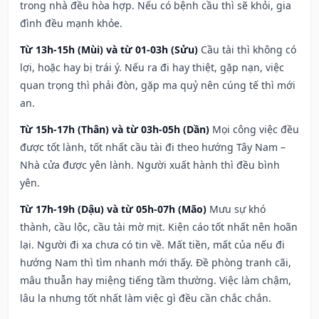
trong nhà đều hòa hợp. Nếu có bệnh cầu thì sẽ khỏi, gia
đình đều mạnh khỏe.
Từ 13h-15h (Mùi) và từ 01-03h (Sửu)
Cầu tài thì không có
lợi, hoặc hay bị trái ý. Nếu ra đi hay thiệt, gặp nạn, việc
quan trọng thì phải đòn, gặp ma quỷ nên cúng tế thì mới
an.
Từ 15h-17h (Thân) và từ 03h-05h (Dần)
Mọi công việc đều
được tốt lành, tốt nhất cầu tài đi theo hướng Tây Nam –
Nhà cửa được yên lành. Người xuất hành thì đều bình
yên.
Từ 17h-19h (Dậu) và từ 05h-07h (Mão)
Mưu sự khó
thành, cầu lộc, cầu tài mờ mịt. Kiện cáo tốt nhất nên hoãn
lại. Người đi xa chưa có tin về. Mất tiền, mất của nếu đi
hướng Nam thì tìm nhanh mới thấy. Đề phòng tranh cãi,
mâu thuẫn hay miệng tiếng tầm thường. Việc làm chậm,
lâu la nhưng tốt nhất làm việc gì đều cần chắc chắn.