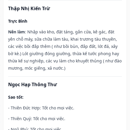
Thập Nhị Kiến Trừ
Trực Bình
Nên làm
: Nhập vào kho, đặt táng, gắn cửa, kê gác, đặt
yên chỗ máy, sửa chữa làm tàu, khai trương tàu thuyền,
các việc bồi đắp thêm ( như bồi bùn, đắp đất, lót đá, xây
bờ kè.) Lót giường đóng giường, thừa kế tước phong hay
thừa kế sự nghiệp, các vụ làm cho khuyết thủng ( như đào
mương, móc giếng, xả nước.)
Ngọc Hạp Thông Thư
Sao tốt
:
- Thiên Đức Hợp: Tốt cho mọi việc.
- Thiên Quý: Tốt cho mọi việc.
- Ngũ Phú: Tốt cho mọi việc.