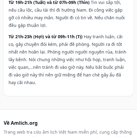
Từ 19h-21h (Tuất) và từ 07h-09h (Thìn)
Tin vui sắp tới,
nếu cầu lộc, cầu tài thì đi hướng Nam. Đi công việc gặp
gỡ có nhiều may mắn. Người đi có tin về. Nếu chăn nuôi
đều gặp thuận lợi.
Từ 21h-23h (Hợi) và từ 09h-11h (Tị)
Hay tranh luận, cãi
cọ, gây chuyện đói kém, phải đề phòng. Người ra đi tốt
nhất nên hoãn lại. Phòng người người nguyền rủa, tránh
lây bệnh. Nói chung những việc như hội họp, tranh luận,
việc quan,…nên tránh đi vào giờ này. Nếu bắt buộc phải
đi vào giờ này thì nên giữ miệng để hạn ché gây ẩu đả
hay cãi nhau.
Về Amlich.org
Trang web tra cứu âm lịch Việt Nam miễn phí, cung cấp thông