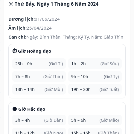
☀️ Thứ Bảy, Ngày 1 Tháng 6 Năm 2024
Dương lịch:
01/06/2024
Âm lịch:
25/04/2024
Can chi:
Ngày: Bính Thân, Tháng: Kỷ Tỵ, Năm: Giáp Thìn
⏱️ Giờ Hoàng đạo
23h – 0h
(Giờ Tí)
1h – 2h
(Giờ Sửu)
7h – 8h
(Giờ Thìn)
9h – 10h
(Giờ Tỵ)
13h – 14h
(Giờ Mùi)
19h – 20h
(Giờ Tuất)
🌑 Giờ Hắc đạo
3h – 4h
(Giờ Dần)
5h – 6h
(Giờ Mão)
11h – 12h
(Giờ Ngọ)
15h – 16h
(Giờ Thân)