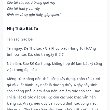
Cầu tài cầu lộc ở trong quẻ này
Cầu tài toại ý vui vầy
Bình an vô sự gặp thầy, gặp quen.”
Nhị Thập Bát Tú
Tên sao
: Sao Đê
Tên ngày
: Đê Thổ Lạc - Giả Phục: Xấu (Hung Tú) Tướng
tinh con Lạc Đà, chủ trị ngày thứ 7.
Nên làm
: Sao Đê đại hung, không hợp để làm bất kỳ công
việc trọng đại nào.
Kiêng cữ
: Không nên khởi công xây dựng, chôn cất, cưới
gả và xuất hành. Kỵ nhất là đường thủy. Ngày này sinh
con chẳng phải điềm lành nên làm âm đức cho con. Đây
chỉ là liệt kê các việc Đại Kỵ, còn các việc khác vẫn nên
kiêng cữ. Vì vậy, nếu quý bạn có dự định các công việc
liên quan đến khởi công xây dựng, chôn cất, cưới gả và