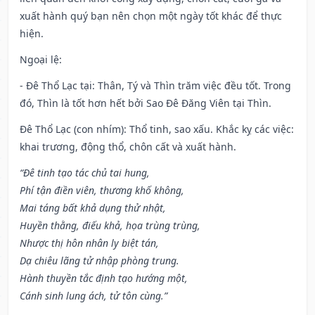
xuất hành quý bạn nên chọn một ngày tốt khác để thực
hiện.
Ngoại lệ
:
- Đê Thổ Lạc tại: Thân, Tý và Thìn trăm việc đều tốt. Trong
đó, Thìn là tốt hơn hết bởi Sao Đê Đăng Viên tại Thìn.
Đê Thổ Lạc (con nhím): Thổ tinh, sao xấu. Khắc kỵ các việc:
khai trương, động thổ, chôn cất và xuất hành.
“Đê tinh tạo tác chủ tai hung,
Phí tận điền viên, thương khố không,
Mai táng bất khả dụng thử nhật,
Huyền thằng, điếu khả, họa trùng trùng,
Nhược thị hôn nhân ly biệt tán,
Dạ chiêu lãng tử nhập phòng trung.
Hành thuyền tắc định tạo hướng một,
Cánh sinh lung ách, tử tôn cùng.”