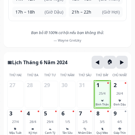
17h – 18h
(Giờ Dậu)
21h – 22h
(Giờ Hợi)
Bạn bỏ lỡ 100% cơ hội nếu bạn không thử.
— Wayne Gretzky
Lịch Tháng 6 Năm 2024
THỨ HAI
THỨ BA
THỨ TƯ
THỨ NĂM
THỨ SÁU
THỨ BẢY
CHỦ NHẬT
27
28
29
30
31
1
2
25/4
26/4
🐒
🐓
Bính Thân
Đinh Dậu
3
4
5
6
7
8
9
27/4
28/4
29/4
1/5
2/5
3/5
4/5
🐕
🐖
🐀
🐂
🐅
🐈
🐉
Mậu Tuất
Kỷ Hợi
Canh Tý
Tân Sửu
Nhâm Dần
Quý Mão
Giáp Thìn