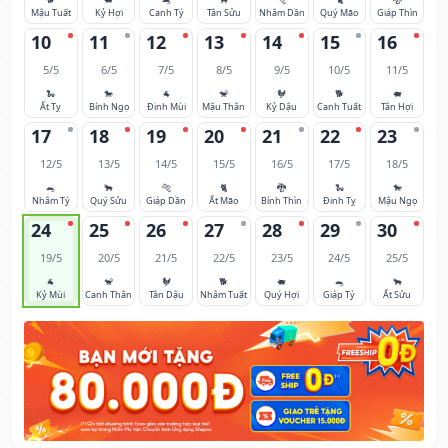
Mậu Tuất
Kỷ Hợi
Canh Tý
Tân Sửu
Nhâm Dần
Quý Mão
Giáp Thìn
10
11
12
13
14
15
16
5/5
6/5
7/5
8/5
9/5
10/5
11/5
🐍
🐎
🐐
🐒
🐓
🐕
🐖
Ất Tỵ
Bính Ngọ
Đinh Mùi
Mậu Thân
Kỷ Dậu
Canh Tuất
Tân Hợi
17
18
19
20
21
22
23
12/5
13/5
14/5
15/5
16/5
17/5
18/5
🐀
🐂
🐅
🐈
🐉
🐍
🐎
Nhâm Tý
Quý Sửu
Giáp Dần
Ất Mão
Bính Thìn
Đinh Tỵ
Mậu Ngọ
24
25
26
27
28
29
30
19/5
20/5
21/5
22/5
23/5
24/5
25/5
🐐
🐒
🐓
🐕
🐖
🐀
🐂
Kỷ Mùi
Canh Thân
Tân Dậu
Nhâm Tuất
Quý Hợi
Giáp Tý
Ất Sửu