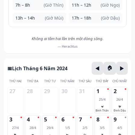
7h – 8h
(Giờ Thìn)
11h – 12h
(Giờ Ngọ)
13h – 14h
(Giờ Mùi)
17h – 18h
(Giờ Dậu)
Không ai tắm hai lần trên một dòng sông.
— Heraclitus
Lịch Tháng 6 Năm 2024
THỨ HAI
THỨ BA
THỨ TƯ
THỨ NĂM
THỨ SÁU
THỨ BẢY
CHỦ NHẬT
27
28
29
30
31
1
2
25/4
26/4
🐒
🐓
Bính Thân
Đinh Dậu
3
4
5
6
7
8
9
27/4
28/4
29/4
1/5
2/5
3/5
4/5
🐕
🐖
🐀
🐂
🐅
🐈
🐉