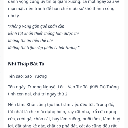
danh vọng cũng uy tín bị giảm xuống. Là một ngày xấu về
mọi mặt, nên tránh để hạn chế mưu sự khó thành công
như ý.
“Không Vong gặp quẻ khẩn cần
Bệnh tật khẩn thiết chẳng làm được chi
Không thì ôn tiểu thê nhi
Không thì trộm cắp phân ly bất tường.”
Nhị Thập Bát Tú
Tên sao
: Sao Trương
Tên ngày
: Trương Nguyệt Lộc - Vạn Tu: Tốt (Kiết Tú) Tướng
tinh con nai, chủ trị ngày thứ 2.
Nên làm
: Khởi công tạo tác trăm việc đều tốt. Trong đó,
tốt nhất là che mái dựng hiên, xây cất nhà, trổ cửa dựng
cửa, cưới gả, chôn cất, hay làm ruộng, nuôi tằm , làm thuỷ
lợi, đặt táng kê gác, chặt cỏ phá đất, cắt áo cũng đều rất