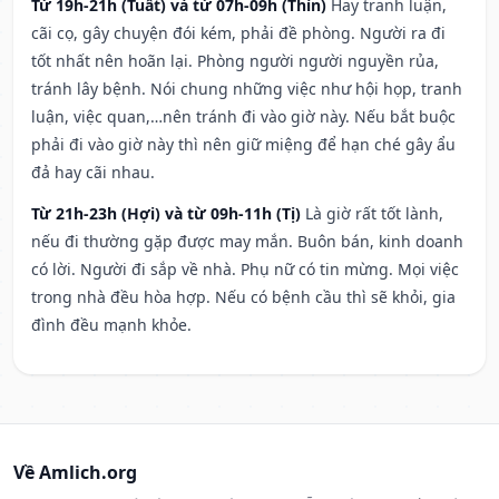
Từ 19h-21h (Tuất) và từ 07h-09h (Thìn)
Hay tranh luận,
cãi cọ, gây chuyện đói kém, phải đề phòng. Người ra đi
tốt nhất nên hoãn lại. Phòng người người nguyền rủa,
tránh lây bệnh. Nói chung những việc như hội họp, tranh
luận, việc quan,…nên tránh đi vào giờ này. Nếu bắt buộc
phải đi vào giờ này thì nên giữ miệng để hạn ché gây ẩu
đả hay cãi nhau.
Từ 21h-23h (Hợi) và từ 09h-11h (Tị)
Là giờ rất tốt lành,
nếu đi thường gặp được may mắn. Buôn bán, kinh doanh
có lời. Người đi sắp về nhà. Phụ nữ có tin mừng. Mọi việc
trong nhà đều hòa hợp. Nếu có bệnh cầu thì sẽ khỏi, gia
đình đều mạnh khỏe.
Về Amlich.org