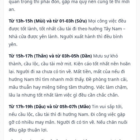
quan trọng thì phải đòn, gặp ma quỷ nên cúng tế thì mới
an.
Từ 13h-15h (Mùi) và từ 01-03h (Sửu)
Mọi công việc đều
được tốt lành, tốt nhất cầu tài đi theo hướng Tây Nam –
Nhà cửa được yên lành. Người xuất hành thì đều bình
yên.
Từ 15h-17h (Thân) và từ 03h-05h (Dần)
Mưu sự khó
thành, cầu lộc, cầu tài mờ mịt. Kiện cáo tốt nhất nên hoãn
lại. Người đi xa chưa có tin về. Mất tiền, mất của nếu đi
hướng Nam thì tìm nhanh mới thấy. Đề phòng tranh cãi,
mâu thuẫn hay miệng tiếng tầm thường. Việc làm chậm,
lâu la nhưng tốt nhất làm việc gì đều cần chắc chắn.
Từ 17h-19h (Dậu) và từ 05h-07h (Mão)
Tin vui sắp tới,
nếu cầu lộc, cầu tài thì đi hướng Nam. Đi công việc gặp
gỡ có nhiều may mắn. Người đi có tin về. Nếu chăn nuôi
đều gặp thuận lợi.