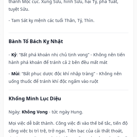
thành Mộc cục. Xung Sửu, hình Sửu, hại Tý, phá Tuất,
tuyệt Sửu.
- Tam Sát kỵ mệnh các tuổi Thân, Tý, Thìn.
Bành Tổ Bách Kỵ Nhật
-
Kỷ
: “Bất phá khoán nhị chủ tịnh vong” - Không nên tiến
hành phá khoán để tránh cả 2 bên đều mất mát
-
Mùi
: “Bất phục dược độc khí nhập tràng” - Không nên
uống thuốc để tránh khí độc ngấm vào ruột
Khổng Minh Lục Diệu
Ngày:
Không Vong
- tức ngày Hung.
Mọi việc dễ bất thành. Công việc đi vào thế bế tắc, tiến độ
công việc bị trì trệ, trở ngại. Tiền bạc của cải thất thoát,