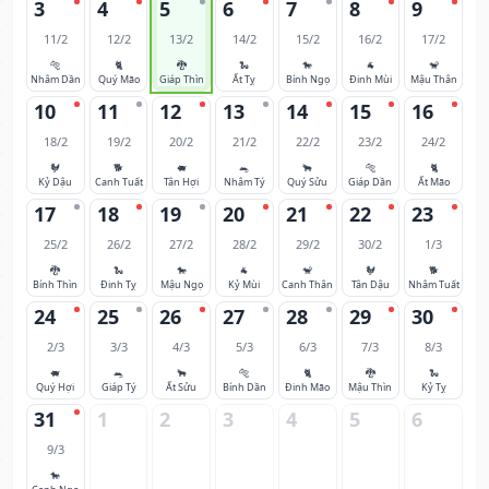
3
4
5
6
7
8
9
11/2
12/2
13/2
14/2
15/2
16/2
17/2
🐅
🐈
🐉
🐍
🐎
🐐
🐒
Nhâm Dần
Quý Mão
Giáp Thìn
Ất Tỵ
Bính Ngọ
Đinh Mùi
Mậu Thân
10
11
12
13
14
15
16
18/2
19/2
20/2
21/2
22/2
23/2
24/2
🐓
🐕
🐖
🐀
🐂
🐅
🐈
Kỷ Dậu
Canh Tuất
Tân Hợi
Nhâm Tý
Quý Sửu
Giáp Dần
Ất Mão
17
18
19
20
21
22
23
25/2
26/2
27/2
28/2
29/2
30/2
1/3
🐉
🐍
🐎
🐐
🐒
🐓
🐕
Bính Thìn
Đinh Tỵ
Mậu Ngọ
Kỷ Mùi
Canh Thân
Tân Dậu
Nhâm Tuất
24
25
26
27
28
29
30
2/3
3/3
4/3
5/3
6/3
7/3
8/3
🐖
🐀
🐂
🐅
🐈
🐉
🐍
Quý Hợi
Giáp Tý
Ất Sửu
Bính Dần
Đinh Mão
Mậu Thìn
Kỷ Tỵ
31
1
2
3
4
5
6
9/3
🐎