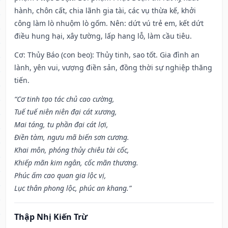
hành, chôn cất, chia lãnh gia tài, các vụ thừa kế, khởi
công làm lò nhuộm lò gốm. Nên: dứt vú trẻ em, kết dứt
điều hung hại, xây tường, lấp hang lỗ, làm cầu tiêu.
Cơ: Thủy Báo (con beo): Thủy tinh, sao tốt. Gia đình an
lành, yên vui, vượng điền sản, đồng thời sự nghiệp thăng
tiến.
“Cơ tinh tạo tác chủ cao cường,
Tuế tuế niên niên đại cát xương,
Mai táng, tu phần đại cát lợi,
Điền tàm, ngưu mã biến sơn cương.
Khai môn, phóng thủy chiêu tài cốc,
Khiếp mãn kim ngân, cốc mãn thương.
Phúc ấm cao quan gia lộc vị,
Lục thân phong lộc, phúc an khang.”
Thập Nhị Kiến Trừ