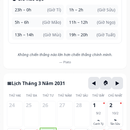
23h – 0h
(Giờ Tí)
1h – 2h
(Giờ Sửu)
5h – 6h
(Giờ Mão)
11h – 12h
(Giờ Ngọ)
13h – 14h
(Giờ Mùi)
19h – 20h
(Giờ Tuất)
Không chiến thắng nào lớn hơn chiến thắng chính mình.
— Plato
Lịch Tháng 3 Năm 2031
THỨ HAI
THỨ BA
THỨ TƯ
THỨ NĂM
THỨ SÁU
THỨ BẢY
CHỦ NHẬT
24
25
26
27
28
1
2
9/2
10/2
🐀
🐂
Canh Tý
Tân Sửu