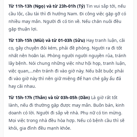
Từ 11h-13h (Ngọ) và từ 23h-01h (Tý)
Tin vui sắp tới, nếu
cầu lộc, cầu tài thì đi hướng Nam. Đi công việc gặp gỡ có
nhiều may mắn. Người đi có tin về. Nếu chăn nuôi đều
gặp thuận lợi.
Từ 13h-15h (Mùi) và từ 01-03h (Sửu)
Hay tranh luận, cãi
cọ, gây chuyện đói kém, phải đề phòng. Người ra đi tốt
nhất nên hoãn lại. Phòng người người nguyền rủa, tránh
lây bệnh. Nói chung những việc như hội họp, tranh luận,
việc quan,…nên tránh đi vào giờ này. Nếu bắt buộc phải
đi vào giờ này thì nên giữ miệng để hạn ché gây ẩu đả
hay cãi nhau.
Từ 15h-17h (Thân) và từ 03h-05h (Dần)
Là giờ rất tốt
lành, nếu đi thường gặp được may mắn. Buôn bán, kinh
doanh có lời. Người đi sắp về nhà. Phụ nữ có tin mừng.
Mọi việc trong nhà đều hòa hợp. Nếu có bệnh cầu thì sẽ
khỏi, gia đình đều mạnh khỏe.