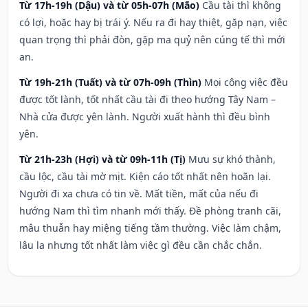
Từ 17h-19h (Dậu) và từ 05h-07h (Mão)
Cầu tài thì không
có lợi, hoặc hay bị trái ý. Nếu ra đi hay thiệt, gặp nạn, việc
quan trọng thì phải đòn, gặp ma quỷ nên cúng tế thì mới
an.
Từ 19h-21h (Tuất) và từ 07h-09h (Thìn)
Mọi công việc đều
được tốt lành, tốt nhất cầu tài đi theo hướng Tây Nam –
Nhà cửa được yên lành. Người xuất hành thì đều bình
yên.
Từ 21h-23h (Hợi) và từ 09h-11h (Tị)
Mưu sự khó thành,
cầu lộc, cầu tài mờ mịt. Kiện cáo tốt nhất nên hoãn lại.
Người đi xa chưa có tin về. Mất tiền, mất của nếu đi
hướng Nam thì tìm nhanh mới thấy. Đề phòng tranh cãi,
mâu thuẫn hay miệng tiếng tầm thường. Việc làm chậm,
lâu la nhưng tốt nhất làm việc gì đều cần chắc chắn.