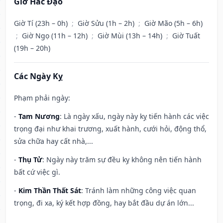
Giờ Hắc Đạo
Giờ Tí (23h – 0h)
;
Giờ Sửu (1h – 2h)
;
Giờ Mão (5h – 6h)
;
Giờ Ngọ (11h – 12h)
;
Giờ Mùi (13h – 14h)
;
Giờ Tuất
(19h – 20h)
Các Ngày Kỵ
Phạm phải ngày:
-
Tam Nương
: Là ngày xấu, ngày này kỵ tiến hành các việc
trọng đại như khai trương, xuất hành, cưới hỏi, động thổ,
sửa chữa hay cất nhà,...
-
Thụ Tử
: Ngày này trăm sự đều kỵ không nên tiến hành
bất cứ việc gì.
-
Kim Thần Thất Sát
: Tránh làm những công việc quan
trọng, đi xa, ký kết hợp đồng, hay bắt đầu dự án lớn...