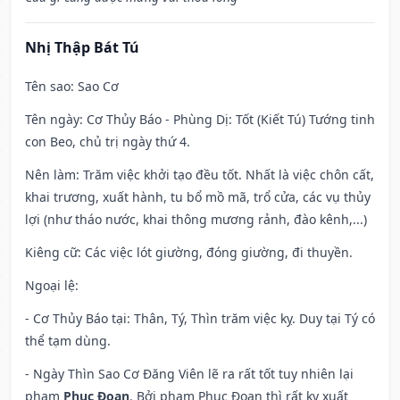
Nhị Thập Bát Tú
Tên sao
: Sao Cơ
Tên ngày
: Cơ Thủy Báo - Phùng Dị: Tốt (Kiết Tú) Tướng tinh
con Beo, chủ trị ngày thứ 4.
Nên làm
: Trăm việc khởi tạo đều tốt. Nhất là việc chôn cất,
khai trương, xuất hành, tu bổ mồ mã, trổ cửa, các vụ thủy
lợi (như tháo nước, khai thông mương rảnh, đào kênh,...)
Kiêng cữ
: Các việc lót giường, đóng giường, đi thuyền.
Ngoại lệ
:
- Cơ Thủy Báo tại: Thân, Tý, Thìn trăm việc kỵ. Duy tại Tý có
thể tạm dùng.
- Ngày Thìn Sao Cơ Đăng Viên lẽ ra rất tốt tuy nhiên lại
phạm
Phục Đoạn
. Bởi phạm Phục Đoạn thì rất kỵ xuất