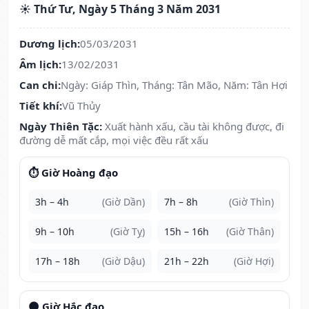
☀️ Thứ Tư, Ngày 5 Tháng 3 Năm 2031
Dương lịch:
05/03/2031
Âm lịch:
13/02/2031
Can chi:
Ngày: Giáp Thìn, Tháng: Tân Mão, Năm: Tân Hợi
Tiết khí:
Vũ Thủy
Ngày Thiên Tặc:
Xuất hành xấu, cầu tài không được, đi
đường dễ mất cắp, mọi việc đều rất xấu
⏱️ Giờ Hoàng đạo
3h – 4h
(Giờ Dần)
7h – 8h
(Giờ Thìn)
9h – 10h
(Giờ Tỵ)
15h – 16h
(Giờ Thân)
17h – 18h
(Giờ Dậu)
21h – 22h
(Giờ Hợi)
🌑 Giờ Hắc đạo