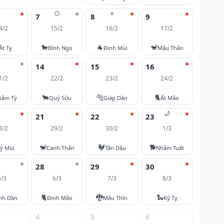
🌕
⭐
7
8
9
4/2
15/2
16/2
17/2
🐎
🐐
🐒
Ất Tỵ
Bính Ngọ
Đinh Mùi
Mậu Thân
14
15
16
1/2
22/2
23/2
24/2
🐂
🐅
🐈
hâm Tý
Quý Sửu
Giáp Dần
Ất Mão
🌙
21
22
23
8/2
29/2
30/2
1/3
🐒
🐓
🐕
ỷ Mùi
Canh Thân
Tân Dậu
Nhâm Tuất
28
29
30
5/3
6/3
7/3
8/3
🐈
🐉
🐍
nh Dần
Đinh Mão
Mậu Thìn
Kỷ Tỵ
4
5
6