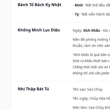
Bành Tổ Bách Kỵ Nhật
-
Đinh
: “Bất thế đầu đ
-
Tỵ
: “Bất viễn hành t
Khổng Minh Lục Diệu
Ngày:
Xích Khẩu
- tức
Nên đề phòng miệng lư
thuẫn, làm ơn nên oán
“Xích Khẩu là quả bần 
Sinh ra khẩu thiệt bàn c
Chẳng thời mất của nó 
Không thì chó cắn phân 
Nhị Thập Bát Tú
Tên sao
: Sao Chủy
Tên ngày
: Chủy Hỏa Hầ
Nên làm
: Sao Chủy khô