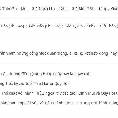
ờ Thìn (7h – 8h)
;
Giờ Ngọ (11h – 12h)
;
Giờ Mùi (13h – 14h)
;
Giờ
 Dần (3h – 4h)
;
Giờ Mão (5h – 6h)
;
Giờ Tỵ (9h – 10h)
;
Giờ Thân 
Tránh làm những công việc quan trọng, đi xa, ký kết hợp đồng, hay 
n Chi tương đồng (cùng Hỏa), ngày này là ngày cát.
g Thổ, kỵ các tuổi: Tân Hợi và Quý Hợi.
 Thổ khắc với hành Thủy, ngoại trừ các tuổi: Đinh Mùi và Quý Hợi
Thân, tam hợp với Sửu và Dậu thành Kim cục. Xung Hợi, hình Thân, 