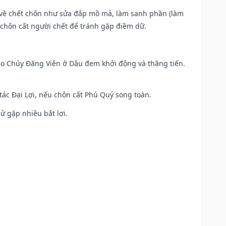
ộc về chết chôn như sửa đắp mồ mả, làm sanh phần (làm
chôn cất người chết để tránh gặp điềm dữ.
 Sao Chủy Đăng Viên ở Dậu đem khởi động và thăng tiến.
 tác Đại Lợi, nếu chôn cất Phú Quý song toàn.
cử gặp nhiều bất lợi.