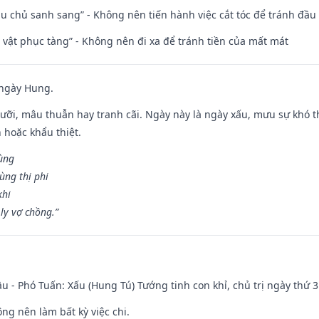
ầu chủ sanh sang” - Không nên tiến hành việc cắt tóc để tránh đầu
ài vật phục tàng” - Không nên đi xa để tránh tiền của mất mát
 ngày Hung.
ỡi, mâu thuẫn hay tranh cãi. Ngày này là ngày xấu, mưu sự khó thà
 hoặc khẩu thiệt.
cùng
ùng thị phi
khi
ly vợ chồng.”
u - Phó Tuấn: Xấu (Hung Tú) Tướng tinh con khỉ, chủ trị ngày thứ 3
ng nên làm bất kỳ việc chi.