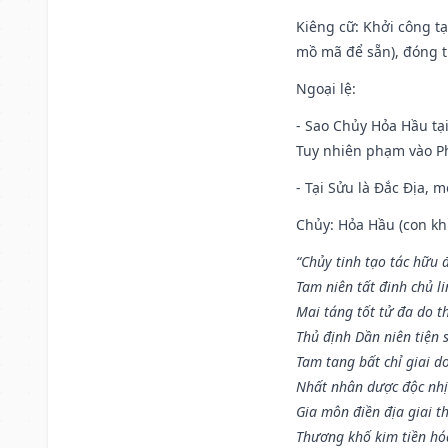
Kiêng cữ
: Khởi công t
mồ mã để sẵn), đóng t
Ngoại lệ
:
- Sao Chủy Hỏa Hầu tại
Tuy nhiên phạm vào Ph
- Tại Sửu là Đắc Địa, 
Chủy: Hỏa Hầu (con khỉ
“Chủy tinh tạo tác hữu 
Tam niên tất đinh chủ li
Mai táng tốt tử đa do t
Thủ định Dần niên tiện 
Tam tang bất chỉ giai d
Nhất nhân dược độc nhị
Gia môn điền địa giai t
Thương khố kim tiền hóa