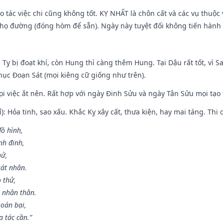
ạo tác việc chi cũng không tốt. KỴ NHẤT là chôn cất và các vụ thu
họ đường (đóng hòm để sẵn). Ngày này tuyệt đối không tiến hành 
 Tỵ bị đoạt khí, còn Hung thì càng thêm Hung. Tại Dậu rất tốt, vì
ục Đoạn Sát (mọi kiêng cữ giống như trên).
mọi việc ắt nên. Rất hợp với ngày Đinh Sửu và ngày Tân Sửu mọi tạo
): Hỏa tinh, sao xấu. Khắc Kỵ xây cất, thưa kiện, hay mai táng. Thi 
đồ hình,
nh đinh,
hử,
sát nhân.
o thử,
 nhân thân.
hoán bại,
 tác cần.”