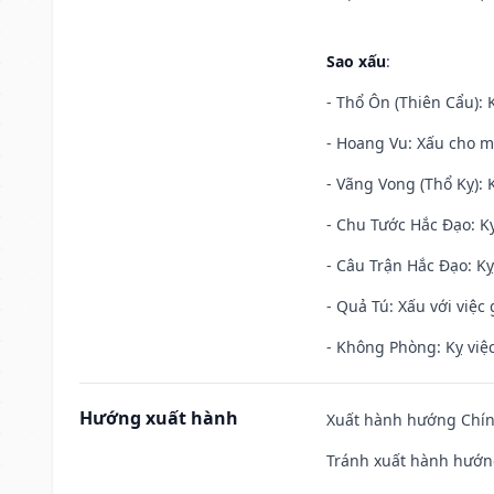
Sao xấu
:
- Thổ Ôn (Thiên Cẩu): K
- Hoang Vu: Xấu cho m
- Vãng Vong (Thổ Kỵ): K
- Chu Tước Hắc Đạo: Kỵ
- Câu Trận Hắc Đạo: Kỵ
- Quả Tú: Xấu với việc g
- Không Phòng: Kỵ việc 
Hướng xuất hành
Xuất hành hướng Chín
Tránh xuất hành hướn