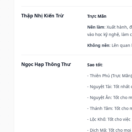
Thập Nhị Kiến Trừ
Trực Mãn
Nên làm
: Xuất hành, 
vào học kỹ nghệ, làm 
Không nên
: Lên quan
Ngọc Hạp Thông Thư
Sao tốt
:
- Thiên Phú (Trực Mãn)
- Nguyệt Tài: Tốt nhất 
- Nguyệt Ân: Tốt cho m
- Thánh Tâm: Tốt cho m
- Lộc Khố: Tốt cho việc
- Dịch Mã: Tốt cho mọi 