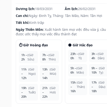
Dương lịch:
18/03/2031
Âm lịch:
26/02/2031
Can chi:
Ngày: Đinh Tỵ, Tháng: Tân Mão, Năm: Tân Hợi
Tiết khí:
Kinh trập
Ngày Thiên Môn:
Xuất hành làm mọi việc đều vừa ý, cầu
được ước thấy mọi việc đều thành đạt
⏱️ Giờ Hoàng đạo
🌑 Giờ Hắc đạo
23h –
(Giờ
3h –
(Giờ
1h –
(Giờ
7h –
(Giờ
0h
Tí)
4h
Dần)
2h
Sửu)
8h
Thìn)
5h –
(Giờ
9h –
(Giờ
11h
(Giờ
13h
(Giờ
6h
Mão)
10h
Tỵ)
–
Ngọ)
–
Mùi)
12h
14h
15h
(Giờ
17h
(Giờ
–
Thân)
–
Dậu)
19h
(Giờ
21h
(Giờ
16h
18h
–
Tuất)
–
Hợi)
20h
22h