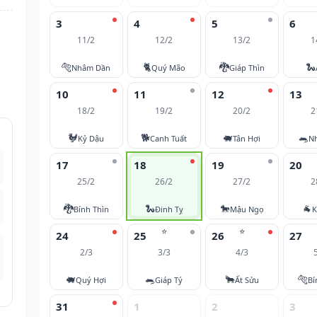
3
4
5
6
11/2
12/2
13/2
1
🐅
🐈
🐉
🐍
Nhâm Dần
Quý Mão
Giáp Thìn
10
11
12
13
18/2
19/2
20/2
2
🐓
🐕
🐖
🐀
Kỷ Dậu
Canh Tuất
Tân Hợi
N
17
18
19
20
25/2
26/2
27/2
2
🐉
🐍
🐎
🐐
Bính Thìn
Đinh Tỵ
Mậu Ngọ
K
⭐
⭐
24
25
26
27
2/3
3/3
4/3
🐖
🐀
🐂
🐅
Quý Hợi
Giáp Tý
Ất Sửu
Bí
31
1
2
3