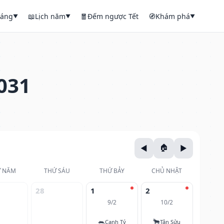
háng
📖
Lịch năm
🧧
Đếm ngược Tết
🧭
Khám phá
▼
▼
▼
031
 NĂM
THỨ SÁU
THỨ BẢY
CHỦ NHẬT
28
1
2
9/2
10/2
🐀
🐂
Canh Tý
Tân Sửu