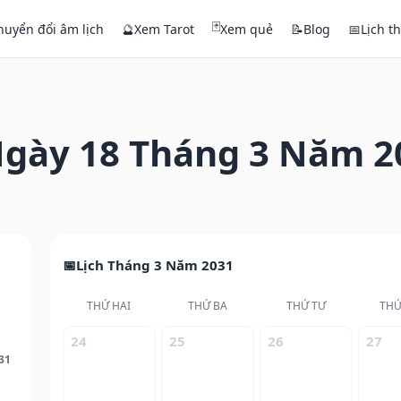
🃏
huyển đổi âm lịch
🔮
Xem Tarot
Xem quẻ
📝
Blog
📅
Lịch t
gày 18 Tháng 3 Năm 2
Lịch Tháng 3 Năm 2031
THỨ HAI
THỨ BA
THỨ TƯ
THỨ
24
25
26
27
31