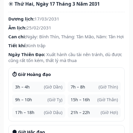
☀️ Thứ Hai, Ngày 17 Tháng 3 Năm 2031
Dương lịch:
17/03/2031
Âm lịch:
25/02/2031
Can chi:
Ngày: Bính Thìn, Tháng: Tân Mão, Năm: Tân Hợi
Tiết khí:
Kinh trập
Ngày Thiên Đạo:
Xuất hành cầu tài nên tránh, dù được
cũng rất tốn kém, thất lý mà thua
⏱️ Giờ Hoàng đạo
3h – 4h
(Giờ Dần)
7h – 8h
(Giờ Thìn)
9h – 10h
(Giờ Tỵ)
15h – 16h
(Giờ Thân)
17h – 18h
(Giờ Dậu)
21h – 22h
(Giờ Hợi)
🌑 Giờ Hắc đạo