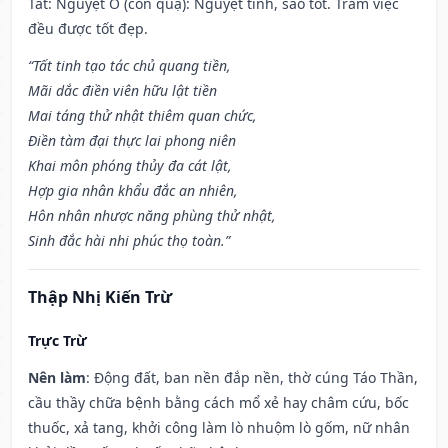
Tất: Nguyệt Ô (con quạ): Nguyệt tinh, sao tốt. Trăm việc
đều được tốt đẹp.
“Tất tinh tạo tác chủ quang tiền,
Mãi dắc điền viên hữu lật tiền
Mai táng thử nhật thiêm quan chức,
Điền tàm đại thực lai phong niên
Khai môn phóng thủy đa cát lật,
Hợp gia nhân khẩu đắc an nhiên,
Hôn nhân nhược năng phùng thử nhật,
Sinh đắc hài nhi phúc thọ toàn.”
Thập Nhị Kiến Trừ
Trực Trừ
Nên làm
: Động đất, ban nền đắp nền, thờ cúng Táo Thần,
cầu thầy chữa bệnh bằng cách mổ xẻ hay châm cứu, bốc
thuốc, xả tang, khởi công làm lò nhuộm lò gốm, nữ nhân