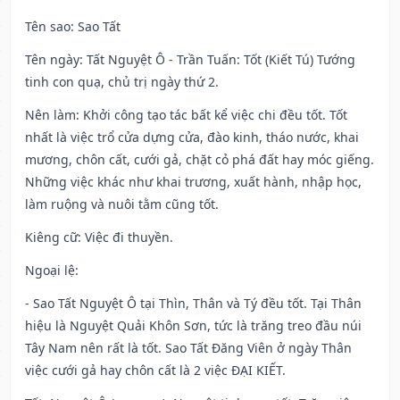
Tên sao
: Sao Tất
Tên ngày
: Tất Nguyệt Ô - Trần Tuấn: Tốt (Kiết Tú) Tướng
tinh con quạ, chủ trị ngày thứ 2.
Nên làm
: Khởi công tạo tác bất kể việc chi đều tốt. Tốt
nhất là việc trổ cửa dựng cửa, đào kinh, tháo nước, khai
mương, chôn cất, cưới gả, chặt cỏ phá đất hay móc giếng.
Những việc khác như khai trương, xuất hành, nhập học,
làm ruộng và nuôi tằm cũng tốt.
Kiêng cữ
: Việc đi thuyền.
Ngoại lệ
:
- Sao Tất Nguyệt Ô tại Thìn, Thân và Tý đều tốt. Tại Thân
hiệu là Nguyệt Quải Khôn Sơn, tức là trăng treo đầu núi
Tây Nam nên rất là tốt. Sao Tất Đăng Viên ở ngày Thân
việc cưới gả hay chôn cất là 2 việc ĐẠI KIẾT.