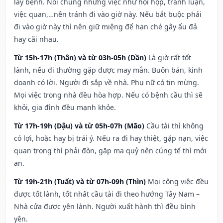
lây bệnh. Nói chung những việc như hội họp, tranh luận,
việc quan,…nên tránh đi vào giờ này. Nếu bắt buộc phải
đi vào giờ này thì nên giữ miệng để hạn ché gây ẩu đả
hay cãi nhau.
Từ 15h-17h (Thân) và từ 03h-05h (Dần)
Là giờ rất tốt
lành, nếu đi thường gặp được may mắn. Buôn bán, kinh
doanh có lời. Người đi sắp về nhà. Phụ nữ có tin mừng.
Mọi việc trong nhà đều hòa hợp. Nếu có bệnh cầu thì sẽ
khỏi, gia đình đều mạnh khỏe.
Từ 17h-19h (Dậu) và từ 05h-07h (Mão)
Cầu tài thì không
có lợi, hoặc hay bị trái ý. Nếu ra đi hay thiệt, gặp nạn, việc
quan trọng thì phải đòn, gặp ma quỷ nên cúng tế thì mới
an.
Từ 19h-21h (Tuất) và từ 07h-09h (Thìn)
Mọi công việc đều
được tốt lành, tốt nhất cầu tài đi theo hướng Tây Nam –
Nhà cửa được yên lành. Người xuất hành thì đều bình
yên.