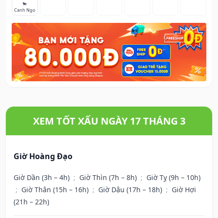
🐎
Canh Ngọ
XEM TỐT XẤU NGÀY 17 THÁNG 3
Giờ Hoàng Đạo
Giờ Dần (3h – 4h)
;
Giờ Thìn (7h – 8h)
;
Giờ Tỵ (9h – 10h)
;
Giờ Thân (15h – 16h)
;
Giờ Dậu (17h – 18h)
;
Giờ Hợi
(21h – 22h)