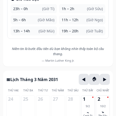
23h – 0h
(Giờ Tí)
1h – 2h
(Giờ Sửu)
5h – 6h
(Giờ Mão)
11h – 12h
(Giờ Ngọ)
13h – 14h
(Giờ Mùi)
19h – 20h
(Giờ Tuất)
Niềm tin là bước đầu tiên dù bạn không nhìn thấy toàn bộ cầu
thang.
— Martin Luther King Jr.
Lịch Tháng 3 Năm 2031
THỨ HAI
THỨ BA
THỨ TƯ
THỨ NĂM
THỨ SÁU
THỨ BẢY
CHỦ NHẬT
24
25
26
27
28
1
2
9/2
10/2
🐀
🐂
Canh Tý
Tân Sửu