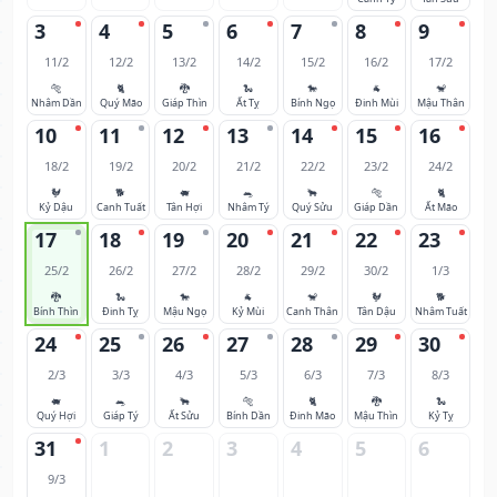
3
4
5
6
7
8
9
11/2
12/2
13/2
14/2
15/2
16/2
17/2
🐅
🐈
🐉
🐍
🐎
🐐
🐒
Nhâm Dần
Quý Mão
Giáp Thìn
Ất Tỵ
Bính Ngọ
Đinh Mùi
Mậu Thân
10
11
12
13
14
15
16
18/2
19/2
20/2
21/2
22/2
23/2
24/2
🐓
🐕
🐖
🐀
🐂
🐅
🐈
Kỷ Dậu
Canh Tuất
Tân Hợi
Nhâm Tý
Quý Sửu
Giáp Dần
Ất Mão
17
18
19
20
21
22
23
25/2
26/2
27/2
28/2
29/2
30/2
1/3
🐉
🐍
🐎
🐐
🐒
🐓
🐕
Bính Thìn
Đinh Tỵ
Mậu Ngọ
Kỷ Mùi
Canh Thân
Tân Dậu
Nhâm Tuất
24
25
26
27
28
29
30
2/3
3/3
4/3
5/3
6/3
7/3
8/3
🐖
🐀
🐂
🐅
🐈
🐉
🐍
Quý Hợi
Giáp Tý
Ất Sửu
Bính Dần
Đinh Mão
Mậu Thìn
Kỷ Tỵ
31
1
2
3
4
5
6
9/3