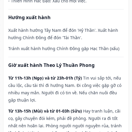
- Thiên Hình Hắc Đạo: Xấu cho mọi việc.
Hướng xuất hành
Xuất hành hướng Tây Nam để đón 'Hỷ Thần'. Xuất hành
hướng Chính Đông để đón 'Tài Thần'.
Tránh xuất hành hướng Chính Đông gặp Hạc Thần (xấu)
Giờ xuất hành Theo Lý Thuần Phong
Từ 11h-13h (Ngọ) và từ 23h-01h (Tý)
Tin vui sắp tới, nếu
cầu lộc, cầu tài thì đi hướng Nam. Đi công việc gặp gỡ có
nhiều may mắn. Người đi có tin về. Nếu chăn nuôi đều
gặp thuận lợi.
Từ 13h-15h (Mùi) và từ 01-03h (Sửu)
Hay tranh luận, cãi
cọ, gây chuyện đói kém, phải đề phòng. Người ra đi tốt
nhất nên hoãn lại. Phòng người người nguyền rủa, tránh