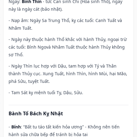
Ngày:
Bính Thìn
- tức Can sinh Chi (Hỏa sinh Thổ), ngày
này là ngày cát (bảo nhật).
- Nạp âm: Ngày Sa Trung Thổ, kỵ các tuổi: Canh Tuất và
Nhâm Tuất.
- Ngày này thuộc hành Thổ khắc với hành Thủy, ngoại trừ
các tuổi: Bính Ngọvà Nhâm Tuất thuộc hành Thủy không
sợ Thổ.
- Ngày Thìn lục hợp với Dậu, tam hợp với Tý và Thân
thành Thủy cục. Xung Tuất, hình Thìn, hình Mùi, hại Mão,
phá Sửu, tuyệt Tuất.
- Tam Sát kỵ mệnh tuổi Tỵ, Dậu, Sửu.
Bành Tổ Bách Kỵ Nhật
-
Bính
: “Bất tu táo tất kiến hỏa ương” - Không nên tiến
hành sửa chữa bếp để tránh bị hỏa tai