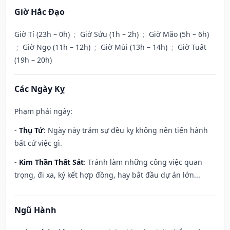
Giờ Hắc Đạo
Giờ Tí (23h – 0h)
;
Giờ Sửu (1h – 2h)
;
Giờ Mão (5h – 6h)
;
Giờ Ngọ (11h – 12h)
;
Giờ Mùi (13h – 14h)
;
Giờ Tuất
(19h – 20h)
Các Ngày Kỵ
Phạm phải ngày:
-
Thụ Tử
: Ngày này trăm sự đều kỵ không nên tiến hành
bất cứ việc gì.
-
Kim Thần Thất Sát
: Tránh làm những công việc quan
trọng, đi xa, ký kết hợp đồng, hay bắt đầu dự án lớn...
Ngũ Hành