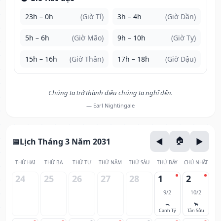
23h – 0h
(Giờ Tí)
3h – 4h
(Giờ Dần)
5h – 6h
(Giờ Mão)
9h – 10h
(Giờ Tỵ)
15h – 16h
(Giờ Thân)
17h – 18h
(Giờ Dậu)
Chúng ta trở thành điều chúng ta nghĩ đến.
— Earl Nightingale
Lịch Tháng 3 Năm 2031
THỨ HAI
THỨ BA
THỨ TƯ
THỨ NĂM
THỨ SÁU
THỨ BẢY
CHỦ NHẬT
24
25
26
27
28
1
2
9/2
10/2
🐀
🐂
Canh Tý
Tân Sửu