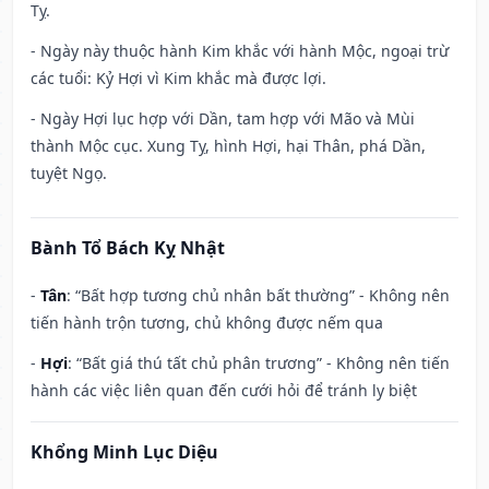
Tỵ.
- Ngày này thuộc hành Kim khắc với hành Mộc, ngoại trừ
các tuổi: Kỷ Hợi vì Kim khắc mà được lợi.
- Ngày Hợi lục hợp với Dần, tam hợp với Mão và Mùi
thành Mộc cục. Xung Tỵ, hình Hợi, hại Thân, phá Dần,
tuyệt Ngọ.
Bành Tổ Bách Kỵ Nhật
-
Tân
: “Bất hợp tương chủ nhân bất thường” - Không nên
tiến hành trộn tương, chủ không được nếm qua
-
Hợi
: “Bất giá thú tất chủ phân trương” - Không nên tiến
hành các việc liên quan đến cưới hỏi để tránh ly biệt
Khổng Minh Lục Diệu