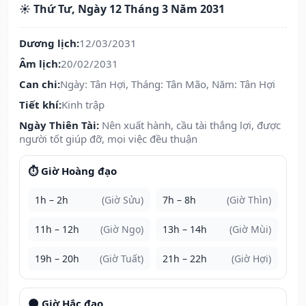
☀️ Thứ Tư, Ngày 12 Tháng 3 Năm 2031
Dương lịch:
12/03/2031
Âm lịch:
20/02/2031
Can chi:
Ngày: Tân Hợi, Tháng: Tân Mão, Năm: Tân Hợi
Tiết khí:
Kinh trập
Ngày Thiên Tài:
Nên xuất hành, cầu tài thắng lợi, được
người tốt giúp đỡ, mọi việc đều thuận
⏱️ Giờ Hoàng đạo
1h – 2h
(Giờ Sửu)
7h – 8h
(Giờ Thìn)
11h – 12h
(Giờ Ngọ)
13h – 14h
(Giờ Mùi)
19h – 20h
(Giờ Tuất)
21h – 22h
(Giờ Hợi)
🌑 Giờ Hắc đạo