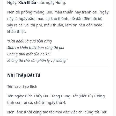
Ngày:
Xích Khẩu
- tức ngày Hung.
Nên đề phòng miệng lưỡi, mâu thuẫn hay tranh cãi. Ngày
này là ngày xấu, mưu sự khó thành, dễ dẫn đến nội bộ
xảy ra cãi vã, thị phi, mâu thuẫn, làm ơn nên oán hoặc
khẩu thiệt.
“Xích Khẩu là quả bần cùng
Sinh ra khẩu thiệt bàn cùng thị phi
Chẳng thời mất của nó khi
Không thì chó cắn phân ly vợ chồng.”
Nhị Thập Bát Tú
Tên sao
: Sao Bích
Tên ngày
: Bích Thủy Du - Tang Cung: Tốt (Kiết Tú) Tướng
tinh con rái cá, chủ trị ngày thứ 4.
Nên làm
: Khởi công tạo tác mọi việc việc chi cũng tốt. Tốt