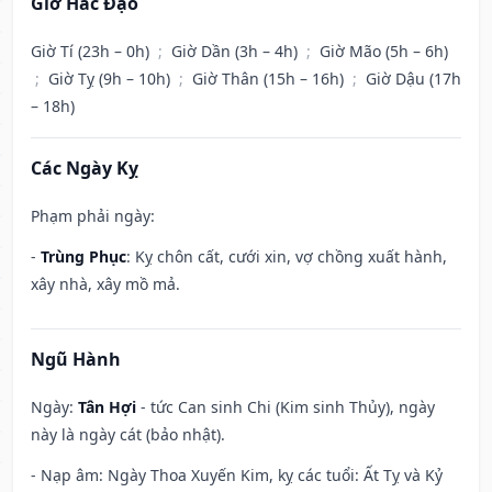
Giờ Hắc Đạo
Giờ Tí (23h – 0h)
;
Giờ Dần (3h – 4h)
;
Giờ Mão (5h – 6h)
;
Giờ Tỵ (9h – 10h)
;
Giờ Thân (15h – 16h)
;
Giờ Dậu (17h
– 18h)
Các Ngày Kỵ
Phạm phải ngày:
-
Trùng Phục
: Kỵ chôn cất, cưới xin, vợ chồng xuất hành,
xây nhà, xây mồ mả.
Ngũ Hành
Ngày:
Tân Hợi
- tức Can sinh Chi (Kim sinh Thủy), ngày
này là ngày cát (bảo nhật).
- Nạp âm: Ngày Thoa Xuyến Kim, kỵ các tuổi: Ất Tỵ và Kỷ