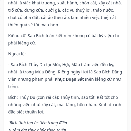
nhất là việc khai trương, xuất hành, chôn cất, xây cất nhà,
trổ cửa, dựng cửa, cưới gả, các vụ thuỷ lợi, tháo nước,
chặt cỏ phá đất, cắt áo thêu áo, làm nhiều việc thiện ắt
thiện quả sẽ tới mau hơn.
Kiêng cữ
: Sao Bích toàn kiết nên không có bất kỳ việc chi
phải kiêng cữ.
Ngoại lệ
:
- Sao Bích Thủy Du tại Mùi, Hợi, Mão trăm việc đều kỵ,
nhất là trong Mùa Đông. Riêng ngày Hợi là Sao Bích Đăng
Viên nhưng phạm phải
Phục Đoạn Sát
(nên kiêng cữ như
trên).
Bích: Thủy Du (con rái cá): Thủy tinh, sao tốt. Rất tốt cho
những việc như: xây cất, mai táng, hôn nhân. Kinh doanh
đặc biệt thuận lợi.
“Bích tinh tạo ác tiến trang điền
Ti tâm đại thục phúc thao thiên,