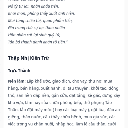
Nô tỳ tự lai, nhân khẩu tiến,
Khai môn, phóng thủy xuất anh hiền,
Mai táng chiêu tài, quan phẩm tiến,
Gia trung chủ sự lạc thao nhiên
Hôn nhân cát lợi sinh quý tử,
Tảo bá thanh danh khán tổ tiên.”
Thập Nhị Kiến Trừ
Trực Thành
Nên làm
: Lập khế ước, giao dịch, cho vay, thu nợ, mua
hàng, bán hàng, xuất hành, đi tàu thuyền, khởi tạo, động
thổ, san nền đắp nền, gắn cửa, đặt táng, kê gác, dựng xây
kho vựa, làm hay sửa chữa phòng bếp, thờ phụng Táo
Thần, lắp đặt máy móc ( hay các loại máy ), gặt lúa, đào ao
giếng, tháo nước, cầu thầy chữa bệnh, mua gia súc, các
việc trong vụ chăn nuôi, nhập học, làm lễ cầu thân, cưới