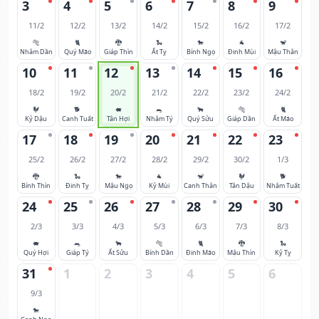
3
4
5
6
7
8
9
11/2
12/2
13/2
14/2
15/2
16/2
17/2
🐅
🐈
🐉
🐍
🐎
🐐
🐒
Nhâm Dần
Quý Mão
Giáp Thìn
Ất Tỵ
Bính Ngọ
Đinh Mùi
Mậu Thân
10
11
12
13
14
15
16
18/2
19/2
20/2
21/2
22/2
23/2
24/2
🐓
🐕
🐖
🐀
🐂
🐅
🐈
Kỷ Dậu
Canh Tuất
Tân Hợi
Nhâm Tý
Quý Sửu
Giáp Dần
Ất Mão
17
18
19
20
21
22
23
25/2
26/2
27/2
28/2
29/2
30/2
1/3
🐉
🐍
🐎
🐐
🐒
🐓
🐕
Bính Thìn
Đinh Tỵ
Mậu Ngọ
Kỷ Mùi
Canh Thân
Tân Dậu
Nhâm Tuất
24
25
26
27
28
29
30
2/3
3/3
4/3
5/3
6/3
7/3
8/3
🐖
🐀
🐂
🐅
🐈
🐉
🐍
Quý Hợi
Giáp Tý
Ất Sửu
Bính Dần
Đinh Mão
Mậu Thìn
Kỷ Tỵ
31
1
2
3
4
5
6
9/3
🐎