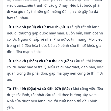
việc quan,…nên tránh đi vào giờ này. Nếu bắt buộc phải
đi vào giờ này thì nên giữ miệng để hạn ché gây ẩu đả
hay cãi nhau.
Từ 13h-15h (Mùi) và từ 01-03h (Sửu)
Là giờ rất tốt lành,
nếu đi thường gặp được may mắn. Buôn bán, kinh doanh
có lời. Người đi sắp về nhà. Phụ nữ có tin mừng. Mọi việc
trong nhà đều hòa hợp. Nếu có bệnh cầu thì sẽ khỏi, gia
đình đều mạnh khỏe.
Từ 15h-17h (Thân) và từ 03h-05h (Dần)
Cầu tài thì không
có lợi, hoặc hay bị trái ý. Nếu ra đi hay thiệt, gặp nạn, việc
quan trọng thì phải đòn, gặp ma quỷ nên cúng tế thì mới
an.
Từ 17h-19h (Dậu) và từ 05h-07h (Mão)
Mọi công việc đều
được tốt lành, tốt nhất cầu tài đi theo hướng Tây Nam –
Nhà cửa được yên lành. Người xuất hành thì đều bình
yên.