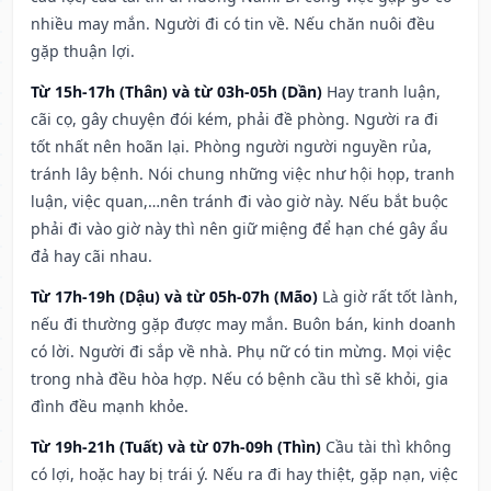
nhiều may mắn. Người đi có tin về. Nếu chăn nuôi đều
gặp thuận lợi.
Từ 15h-17h (Thân) và từ 03h-05h (Dần)
Hay tranh luận,
cãi cọ, gây chuyện đói kém, phải đề phòng. Người ra đi
tốt nhất nên hoãn lại. Phòng người người nguyền rủa,
tránh lây bệnh. Nói chung những việc như hội họp, tranh
luận, việc quan,…nên tránh đi vào giờ này. Nếu bắt buộc
phải đi vào giờ này thì nên giữ miệng để hạn ché gây ẩu
đả hay cãi nhau.
Từ 17h-19h (Dậu) và từ 05h-07h (Mão)
Là giờ rất tốt lành,
nếu đi thường gặp được may mắn. Buôn bán, kinh doanh
có lời. Người đi sắp về nhà. Phụ nữ có tin mừng. Mọi việc
trong nhà đều hòa hợp. Nếu có bệnh cầu thì sẽ khỏi, gia
đình đều mạnh khỏe.
Từ 19h-21h (Tuất) và từ 07h-09h (Thìn)
Cầu tài thì không
có lợi, hoặc hay bị trái ý. Nếu ra đi hay thiệt, gặp nạn, việc