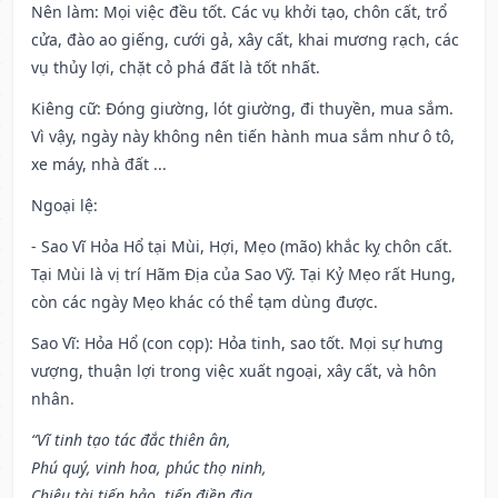
Nên làm
: Mọi việc đều tốt. Các vụ khởi tạo, chôn cất, trổ
cửa, đào ao giếng, cưới gả, xây cất, khai mương rạch, các
vụ thủy lợi, chặt cỏ phá đất là tốt nhất.
Kiêng cữ
: Đóng giường, lót giường, đi thuyền, mua sắm.
Vì vậy, ngày này không nên tiến hành mua sắm như ô tô,
xe máy, nhà đất ...
Ngoại lệ
:
- Sao Vĩ Hỏa Hổ tại Mùi, Hợi, Mẹo (mão) khắc kỵ chôn cất.
Tại Mùi là vị trí Hãm Địa của Sao Vỹ. Tại Kỷ Mẹo rất Hung,
còn các ngày Mẹo khác có thể tạm dùng được.
Sao Vĩ: Hỏa Hổ (con cọp): Hỏa tinh, sao tốt. Mọi sự hưng
vượng, thuận lợi trong việc xuất ngoại, xây cất, và hôn
nhân.
“Vĩ tinh tạo tác đắc thiên ân,
Phú quý, vinh hoa, phúc thọ ninh,
Chiêu tài tiến bảo, tiến điền địa,