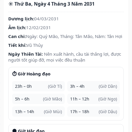
☀️ Thứ Ba, Ngày 4 Tháng 3 Năm 2031
Dương lịch:
04/03/2031
Âm lịch:
12/02/2031
Can chi:
Ngày: Quý Mão, Tháng: Tân Mão, Năm: Tân Hợi
Tiết khí:
Vũ Thủy
Ngày Thiên Tài:
Nên xuất hành, cầu tài thắng lợi, được
người tốt giúp đỡ, mọi việc đều thuận
⏱️ Giờ Hoàng đạo
23h – 0h
(Giờ Tí)
3h – 4h
(Giờ Dần)
5h – 6h
(Giờ Mão)
11h – 12h
(Giờ Ngọ)
13h – 14h
(Giờ Mùi)
17h – 18h
(Giờ Dậu)
🌑 Giờ Hắc đạo