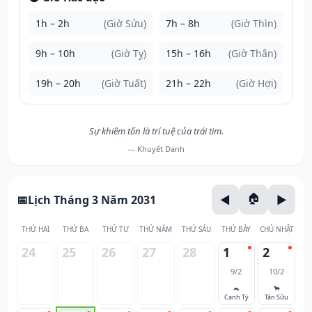
1h – 2h
(Giờ Sửu)
7h – 8h
(Giờ Thìn)
9h – 10h
(Giờ Tỵ)
15h – 16h
(Giờ Thân)
19h – 20h
(Giờ Tuất)
21h – 22h
(Giờ Hợi)
Sự khiêm tốn là trí tuệ của trái tim.
— Khuyết Danh
Lịch Tháng 3 Năm 2031
THỨ HAI
THỨ BA
THỨ TƯ
THỨ NĂM
THỨ SÁU
THỨ BẢY
CHỦ NHẬT
24
25
26
27
28
1
2
9/2
10/2
🐀
🐂
Canh Tý
Tân Sửu