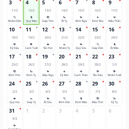
3
4
5
6
7
8
9
11/2
12/2
13/2
14/2
15/2
16/2
17/2
🐅
🐈
🐉
🐍
🐎
🐐
🐒
Nhâm Dần
Quý Mão
Giáp Thìn
Ất Tỵ
Bính Ngọ
Đinh Mùi
Mậu Thân
10
11
12
13
14
15
16
18/2
19/2
20/2
21/2
22/2
23/2
24/2
🐓
🐕
🐖
🐀
🐂
🐅
🐈
Kỷ Dậu
Canh Tuất
Tân Hợi
Nhâm Tý
Quý Sửu
Giáp Dần
Ất Mão
17
18
19
20
21
22
23
25/2
26/2
27/2
28/2
29/2
30/2
1/3
🐉
🐍
🐎
🐐
🐒
🐓
🐕
Bính Thìn
Đinh Tỵ
Mậu Ngọ
Kỷ Mùi
Canh Thân
Tân Dậu
Nhâm Tuất
24
25
26
27
28
29
30
2/3
3/3
4/3
5/3
6/3
7/3
8/3
🐖
🐀
🐂
🐅
🐈
🐉
🐍
Quý Hợi
Giáp Tý
Ất Sửu
Bính Dần
Đinh Mão
Mậu Thìn
Kỷ Tỵ
31
1
2
3
4
5
6
9/3
🐎