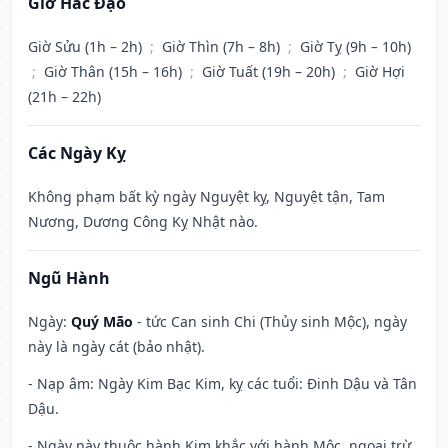
Giờ Hắc Đạo
Giờ Sửu (1h – 2h)
;
Giờ Thìn (7h – 8h)
;
Giờ Tỵ (9h – 10h)
;
Giờ Thân (15h – 16h)
;
Giờ Tuất (19h – 20h)
;
Giờ Hợi
(21h – 22h)
Các Ngày Kỵ
Không phạm bất kỳ ngày Nguyệt kỵ, Nguyệt tận, Tam
Nương, Dương Công Kỵ Nhật nào.
Ngũ Hành
Ngày:
Quý Mão
- tức Can sinh Chi (Thủy sinh Mộc), ngày
này là ngày cát (bảo nhật).
- Nạp âm: Ngày Kim Bạc Kim, kỵ các tuổi: Đinh Dậu và Tân
Dậu.
- Ngày này thuộc hành Kim khắc với hành Mộc, ngoại trừ