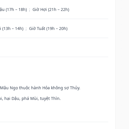
ậu (17h – 18h)
;
Giờ Hợi (21h – 22h)
i (13h – 14h)
;
Giờ Tuất (19h – 20h)
và Mậu Ngọ thuộc hành Hỏa không sợ Thủy.
, hại Dậu, phá Mùi, tuyệt Thìn.