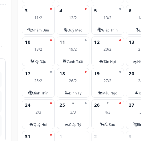
3
4
5
6
11/2
12/2
13/2
1
🐅
🐈
🐉
🐍
Nhâm Dần
Quý Mão
Giáp Thìn
10
11
12
13
,
18/2
19/2
20/2
2
🐓
🐕
🐖
🐀
Kỷ Dậu
Canh Tuất
Tân Hợi
N
17
18
19
20
25/2
26/2
27/2
2
🐉
🐍
🐎
🐐
Bính Thìn
Đinh Tỵ
Mậu Ngọ
K
⭐
⭐
24
25
26
27
2/3
3/3
4/3
🐖
🐀
🐂
🐅
Quý Hợi
Giáp Tý
Ất Sửu
Bí
31
1
2
3