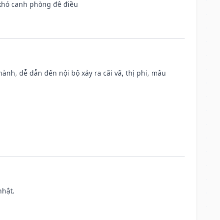
 khó canh phòng đê điều
nh, dễ dẫn đến nội bộ xảy ra cãi vã, thị phi, mâu
nhật.