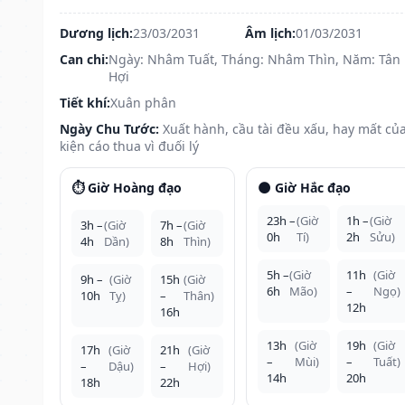
Dương lịch:
23/03/2031
Âm lịch:
01/03/2031
Can chi:
Ngày: Nhâm Tuất, Tháng: Nhâm Thìn, Năm: Tân
Hợi
Tiết khí:
Xuân phân
Ngày Chu Tước:
Xuất hành, cầu tài đều xấu, hay mất của
kiện cáo thua vì đuối lý
⏱️ Giờ Hoàng đạo
🌑 Giờ Hắc đạo
23h –
(Giờ
1h –
(Giờ
3h –
(Giờ
7h –
(Giờ
0h
Tí)
2h
Sửu)
4h
Dần)
8h
Thìn)
5h –
(Giờ
11h
(Giờ
9h –
(Giờ
15h
(Giờ
6h
Mão)
–
Ngọ)
10h
Tỵ)
–
Thân)
12h
16h
13h
(Giờ
19h
(Giờ
17h
(Giờ
21h
(Giờ
–
Mùi)
–
Tuất)
–
Dậu)
–
Hợi)
14h
20h
18h
22h