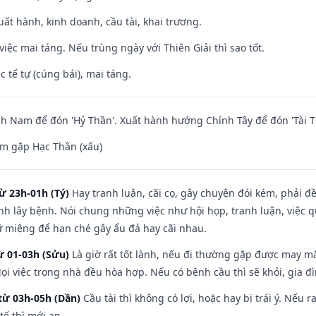
uất hành, kinh doanh, cầu tài, khai trương.
việc mai táng. Nếu trùng ngày với Thiên Giải thì sao tốt.
c tế tự (cúng bái), mai táng.
 Nam để đón 'Hỷ Thần'. Xuất hành hướng Chính Tây để đón 'Tài T
m gặp Hạc Thần (xấu)
ừ 23h-01h (Tý)
Hay tranh luận, cãi cọ, gây chuyện đói kém, phải đ
nh lây bệnh. Nói chung những việc như hội họp, tranh luận, việc q
iữ miệng để hạn ché gây ẩu đả hay cãi nhau.
ừ 01-03h (Sửu)
Là giờ rất tốt lành, nếu đi thường gặp được may mắ
ọi việc trong nhà đều hòa hợp. Nếu có bệnh cầu thì sẽ khỏi, gia 
từ 03h-05h (Dần)
Cầu tài thì không có lợi, hoặc hay bị trái ý. Nếu r
ế thì mới an.