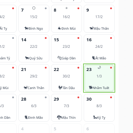
🌕
⭐
7
8
9
4/2
15/2
16/2
17/2
🐎
🐐
🐒
Ất Tỵ
Bính Ngọ
Đinh Mùi
Mậu Thân
14
15
16
1/2
22/2
23/2
24/2
🐂
🐅
🐈
hâm Tý
Quý Sửu
Giáp Dần
Ất Mão
🌙
21
22
23
8/2
29/2
30/2
1/3
🐒
🐓
🐕
ỷ Mùi
Canh Thân
Tân Dậu
Nhâm Tuất
28
29
30
5/3
6/3
7/3
8/3
🐈
🐉
🐍
nh Dần
Đinh Mão
Mậu Thìn
Kỷ Tỵ
4
5
6