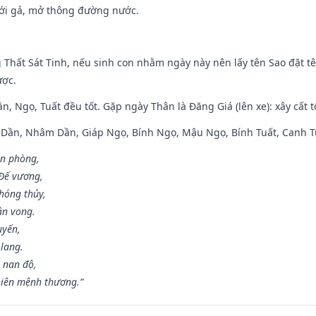
ưới gả, mở thông đường nước.
g Thất Sát Tinh, nếu sinh con nhằm ngày này nên lấy tên Sao đặt tê
ược.
n, Ngọ, Tuất đều tốt. Gặp ngày Thân là Đăng Giá (lên xe): xây cất 
p Dần, Nhâm Dần, Giáp Ngọ, Bính Ngọ, Mậu Ngọ, Bính Tuất, Canh T
ân phòng,
 Đế vương,
hóng thủy,
ân vong.
uyến,
 lang.
 nan độ,
hiên mệnh thương.”