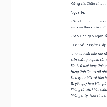
Kiêng cữ
: Chôn cất, c
Ngoại lệ
:
- Sao Tinh là một tron
sao của tháng cũng đ
- Sao Tinh gặp ngày Dầ
- Hợp với 7 ngày: Giá
“Tinh tú nhật hảo tạo t
Tiến chức gia quan cận
Bất khả mai táng tính p
Hung tinh lâm vị nữ nh
Sinh ly, tử biệt vô tâm l
Tự yếu quy hưu biệt giá
Khổng tử cửu khúc châu
Phóng thủy, khai câu, t