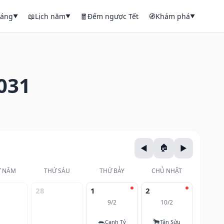
háng
📖
Lịch năm
🧧
Đếm ngược Tết
🧭
Khám phá
▼
▼
▼
031
 NĂM
THỨ SÁU
THỨ BẢY
CHỦ NHẬT
28
1
2
9/2
10/2
🐀
🐂
Canh Tý
Tân Sửu