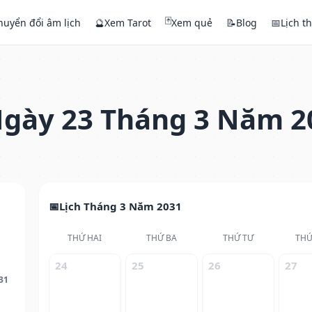
🃏
huyển đổi âm lịch
🔮
Xem Tarot
Xem quẻ
📝
Blog
📅
Lịch t
gày 23 Tháng 3 Năm 2
Lịch Tháng 3 Năm 2031
THỨ HAI
THỨ BA
THỨ TƯ
THỨ
24
25
26
27
31