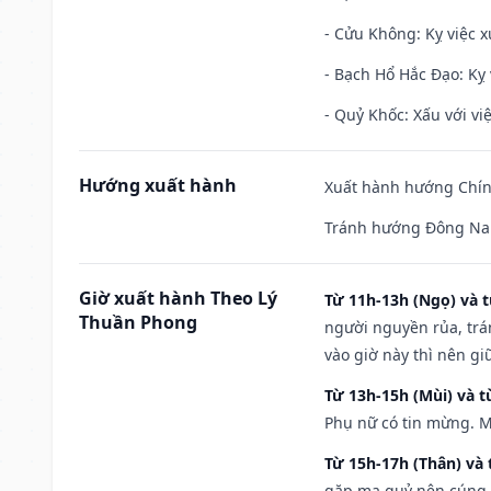
- Cửu Không: Kỵ việc x
- Bạch Hổ Hắc Đạo: Kỵ 
- Quỷ Khốc: Xấu với việ
Hướng xuất hành
Xuất hành hướng Chính
Tránh hướng Đông Na
Giờ xuất hành Theo Lý
Từ 11h-13h (Ngọ) và t
Thuần Phong
người nguyền rủa, trá
vào giờ này thì nên g
Từ 13h-15h (Mùi) và t
Phụ nữ có tin mừng. M
Từ 15h-17h (Thân) và 
gặp ma quỷ nên cúng t