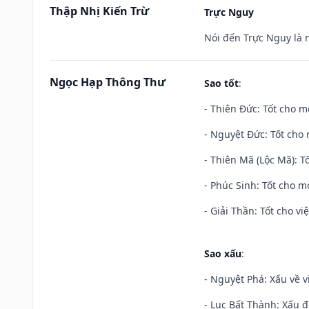
Thập Nhị Kiến Trừ
Trực Nguy
Nói đến Trực Nguy là 
Ngọc Hạp Thông Thư
Sao tốt
:
- Thiên Đức: Tốt cho mọ
- Nguyệt Đức: Tốt cho 
- Thiên Mã (Lộc Mã): Tố
- Phúc Sinh: Tốt cho mọ
- Giải Thần: Tốt cho vi
Sao xấu
:
- Nguyệt Phá: Xấu về v
- Lục Bất Thành: Xấu đ