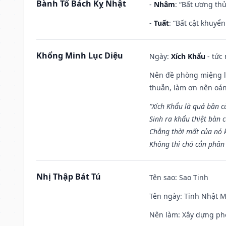
Bành Tổ Bách Kỵ Nhật
-
Nhâm
: “Bất ương th
-
Tuất
: “Bất cật khuyể
Khổng Minh Lục Diệu
Ngày:
Xích Khẩu
- tức
Nên đề phòng miệng lư
thuẫn, làm ơn nên oán
“Xích Khẩu là quả bần 
Sinh ra khẩu thiệt bàn c
Chẳng thời mất của nó 
Không thì chó cắn phân 
Nhị Thập Bát Tú
Tên sao
: Sao Tinh
Tên ngày
: Tinh Nhật M
Nên làm
: Xây dựng ph