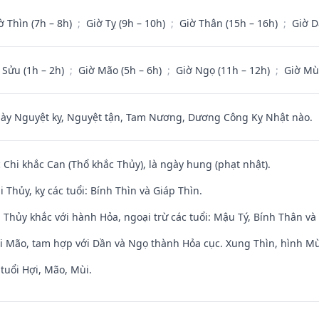
ờ Thìn (7h – 8h)
;
Giờ Tỵ (9h – 10h)
;
Giờ Thân (15h – 16h)
;
Giờ D
 Sửu (1h – 2h)
;
Giờ Mão (5h – 6h)
;
Giờ Ngọ (11h – 12h)
;
Giờ Mù
 Nguyệt kỵ, Nguyệt tận, Tam Nương, Dương Công Kỵ Nhật nào.
c Chi khắc Can (Thổ khắc Thủy), là ngày hung (phạt nhật).
 Thủy, kỵ các tuổi: Bính Thìn và Giáp Thìn.
 Thủy khắc với hành Hỏa, ngoại trừ các tuổi: Mậu Tý, Bính Thân 
ới Mão, tam hợp với Dần và Ngọ thành Hỏa cục. Xung Thìn, hình Mùi
tuổi Hợi, Mão, Mùi.