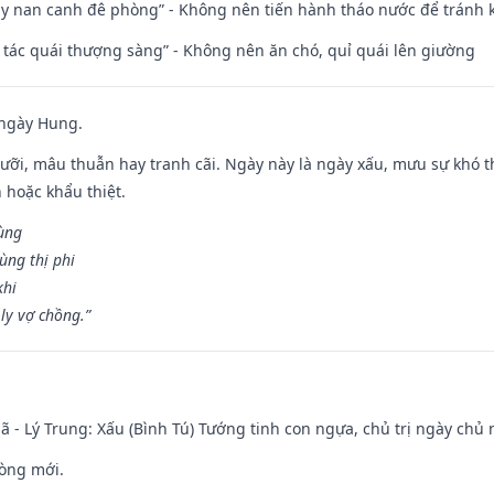
ủy nan canh đê phòng” - Không nên tiến hành tháo nước để tránh
n tác quái thượng sàng” - Không nên ăn chó, quỉ quái lên giường
 ngày Hung.
ỡi, mâu thuẫn hay tranh cãi. Ngày này là ngày xấu, mưu sự khó thà
 hoặc khẩu thiệt.
cùng
ùng thị phi
khi
ly vợ chồng.”
ã - Lý Trung: Xấu (Bình Tú) Tướng tinh con ngựa, chủ trị ngày chủ 
òng mới.