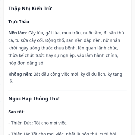
Thập Nhị Kiến Trừ
Trực Thâu
Nên làm
: Cấy lúa, gặt lúa, mua trâu, nuôi tằm, đi săn thú
cá, tu sửa cây cối. Động thổ, san nền đắp nền, nữ nhân
khởi ngày uống thuốc chưa bệnh, lên quan lãnh chức,
thừa kế chức tước hay sự nghiệp, vào làm hành chính,
nộp đơn dâng sớ.
Không nên
: Bắt đầu công việc mới, kỵ đi du lịch, kỵ tang
lễ.
Ngọc Hạp Thông Thư
Sao tốt
:
- Thiên Đức: Tốt cho mọi việc.
- Thiên Hỷ: Tốt cho mọi việc, nhất là hôn thú, cưới hỏi.