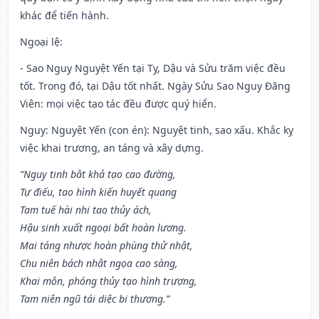
khác để tiến hành.
Ngoại lệ
:
- Sao Nguy Nguyệt Yến tại Tỵ, Dậu và Sửu trăm việc đều
tốt. Trong đó, tại Dậu tốt nhất. Ngày Sửu Sao Nguy Đăng
Viên: mọi việc tạo tác đều được quý hiển.
Nguy: Nguyệt Yến (con én): Nguyệt tinh, sao xấu. Khắc kỵ
việc khai trương, an táng và xây dựng.
“Nguy tinh bât khả tạo cao đường,
Tự điếu, tao hình kiến huyết quang
Tam tuế hài nhi tao thủy ách,
Hậu sinh xuất ngoại bất hoàn lương.
Mai táng nhược hoàn phùng thử nhật,
Chu niên bách nhật ngọa cao sàng,
Khai môn, phóng thủy tạo hình trượng,
Tam niên ngũ tái diệc bi thương.”