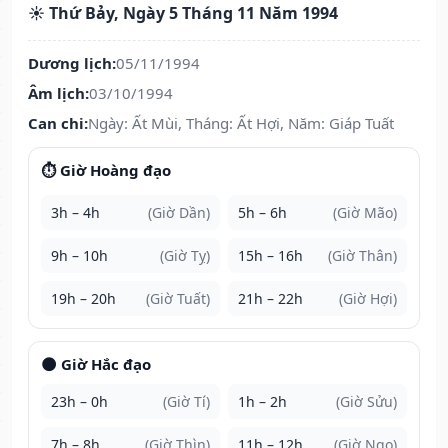
☀️ Thứ Bảy, Ngày 5 Tháng 11 Năm 1994
Dương lịch:
05/11/1994
Âm lịch:
03/10/1994
Can chi:
Ngày: Ất Mùi, Tháng: Ất Hợi, Năm: Giáp Tuất
⏱️ Giờ Hoàng đạo
3h – 4h
(Giờ Dần)
5h – 6h
(Giờ Mão)
9h – 10h
(Giờ Tỵ)
15h – 16h
(Giờ Thân)
19h – 20h
(Giờ Tuất)
21h – 22h
(Giờ Hợi)
🌑 Giờ Hắc đạo
23h – 0h
(Giờ Tí)
1h – 2h
(Giờ Sửu)
7h – 8h
(Giờ Thìn)
11h – 12h
(Giờ Ngọ)