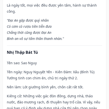
Là ngày tốt, mọi việc đều được yên tâm, hành sự thành
công.
“Đại An gặp được quý nhân
Có cơm có rượu tiền tiễn đưa
Chẳng thời cũng được Đại An
Bình an vô sự tấm thân thanh nhàn.”
Nhị Thập Bát Tú
Tên sao
: Sao Nguy
Tên ngày
: Nguy Nguyệt Yến - Kiên Đàm: Xấu (Bình Tú)
Tướng tinh con chim én, chủ trị ngày thứ 2.
Nên làm
: Lót giường bình yên, chôn cất rất tốt.
Kiêng cữ
: Những việc gác đòn đông, dựng nhà, tháo
nước, đào mương rạch, đi thuyền hay trổ cửa. Vì vậy, nếu
quý bạn có ý định xây dựng nhà cửa thì nên chọn ngày