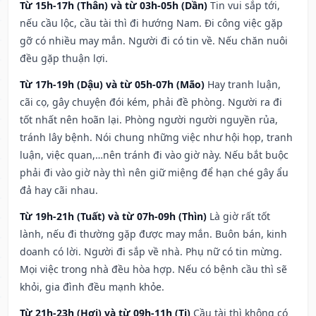
Từ 15h-17h (Thân) và từ 03h-05h (Dần)
Tin vui sắp tới,
nếu cầu lộc, cầu tài thì đi hướng Nam. Đi công việc gặp
gỡ có nhiều may mắn. Người đi có tin về. Nếu chăn nuôi
đều gặp thuận lợi.
Từ 17h-19h (Dậu) và từ 05h-07h (Mão)
Hay tranh luận,
cãi cọ, gây chuyện đói kém, phải đề phòng. Người ra đi
tốt nhất nên hoãn lại. Phòng người người nguyền rủa,
tránh lây bệnh. Nói chung những việc như hội họp, tranh
luận, việc quan,…nên tránh đi vào giờ này. Nếu bắt buộc
phải đi vào giờ này thì nên giữ miệng để hạn ché gây ẩu
đả hay cãi nhau.
Từ 19h-21h (Tuất) và từ 07h-09h (Thìn)
Là giờ rất tốt
lành, nếu đi thường gặp được may mắn. Buôn bán, kinh
doanh có lời. Người đi sắp về nhà. Phụ nữ có tin mừng.
Mọi việc trong nhà đều hòa hợp. Nếu có bệnh cầu thì sẽ
khỏi, gia đình đều mạnh khỏe.
Từ 21h-23h (Hợi) và từ 09h-11h (Tị)
Cầu tài thì không có