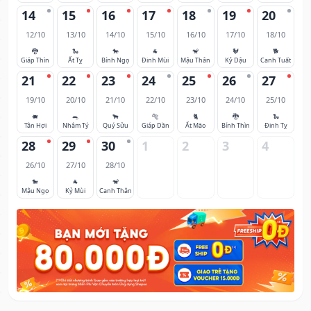
14
15
16
17
18
19
20
12/10
13/10
14/10
15/10
16/10
17/10
18/10
🐉
🐍
🐎
🐐
🐒
🐓
🐕
Giáp Thìn
Ất Tỵ
Bính Ngọ
Đinh Mùi
Mậu Thân
Kỷ Dậu
Canh Tuất
21
22
23
24
25
26
27
19/10
20/10
21/10
22/10
23/10
24/10
25/10
🐖
🐀
🐂
🐅
🐈
🐉
🐍
Tân Hợi
Nhâm Tý
Quý Sửu
Giáp Dần
Ất Mão
Bính Thìn
Đinh Tỵ
28
29
30
1
2
3
4
26/10
27/10
28/10
🐎
🐐
🐒
Mậu Ngọ
Kỷ Mùi
Canh Thân