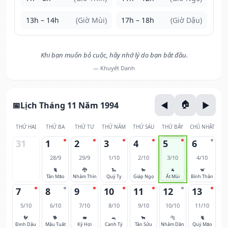
13h – 14h
(Giờ Mùi)
17h – 18h
(Giờ Dậu)
Khi bạn muốn bỏ cuộc, hãy nhớ lý do bạn bắt đầu.
— Khuyết Danh
Lịch Tháng 11 Năm 1994
THỨ HAI
THỨ BA
THỨ TƯ
THỨ NĂM
THỨ SÁU
THỨ BẢY
CHỦ NHẬT
31
1
2
3
4
5
6
28/9
29/9
1/10
2/10
3/10
4/10
🐈
🐉
🐍
🐎
🐐
🐒
Tân Mão
Nhâm Thìn
Quý Tỵ
Giáp Ngọ
Ất Mùi
Bính Thân
7
8
9
10
11
12
13
5/10
6/10
7/10
8/10
9/10
10/10
11/10
🐓
🐕
🐖
🐀
🐂
🐅
🐈
Đinh Dậu
Mậu Tuất
Kỷ Hợi
Canh Tý
Tân Sửu
Nhâm Dần
Quý Mão