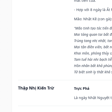
mất tiền của.
- Hợp với 8 ngày là Ất
Mão: Nhật Kê (con gà):
“Mão tinh tạo tác tiến 
Mai táng quan tai bất đ
Trùng tang nhị nhật, ta
Mại tận điền viên, bất 
Khai môn, phóng thủy ch
Tam tuế hài nhi bạch li
Hôn nhân bất khả phùng
Tử biệt sinh ly thật khả 
Thập Nhị Kiến Trừ
Trực Phá
Là ngày Nhật Nguyệt t