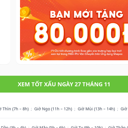
XEM TỐT XẤU NGÀY 27 THÁNG 11
ờ Thìn (7h – 8h)
;
Giờ Ngọ (11h – 12h)
;
Giờ Mùi (13h – 14h)
;
Giờ
 Dần (3h – 4h)
;
Giờ Mão (5h – 6h)
;
Giờ Tỵ (9h – 10h)
;
Giờ Thân 