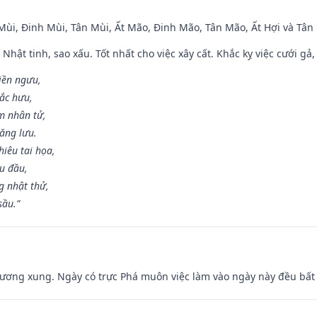
 Mùi, Đinh Mùi, Tân Mùi, Ất Mão, Đinh Mão, Tân Mão, Ất Hợi và Tân 
 Nhật tinh, sao xấu. Tốt nhất cho việc xây cất. Khắc kỵ việc cưới g
điền ngưu,
ắc hưu,
m nhân tử,
năng lưu.
iêu tai họa,
ễu đầu,
 nhật thử,
sầu.”
ương xung. Ngày có trực Phá muôn việc làm vào ngày này đều bất l