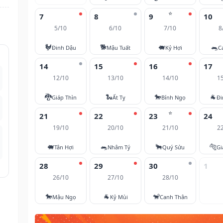
⭐
7
8
9
10
5/10
6/10
7/10
8
🐓
🐕
🐖
🐀
Đinh Dậu
Mậu Tuất
Kỷ Hợi
C
14
15
16
17
12/10
13/10
14/10
1
🐉
🐍
🐎
🐐
Giáp Thìn
Ất Tỵ
Bính Ngọ
Đi
⭐
21
22
23
24
19/10
20/10
21/10
2
🐖
🐀
🐂
🐅
Tân Hợi
Nhâm Tý
Quý Sửu
Gi
28
29
30
1
26/10
27/10
28/10
🐎
🐐
🐒
Mậu Ngọ
Kỷ Mùi
Canh Thân