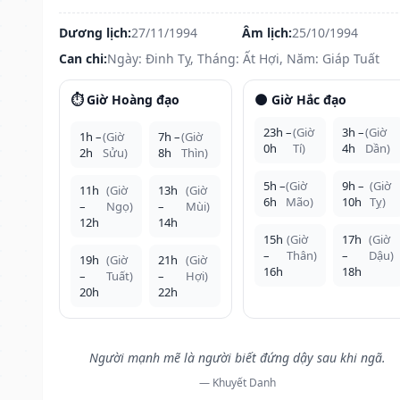
Dương lịch:
27/11/1994
Âm lịch:
25/10/1994
Can chi:
Ngày: Đinh Tỵ, Tháng: Ất Hợi, Năm: Giáp Tuất
⏱️ Giờ Hoàng đạo
🌑 Giờ Hắc đạo
23h –
(Giờ
3h –
(Giờ
1h –
(Giờ
7h –
(Giờ
0h
Tí)
4h
Dần)
2h
Sửu)
8h
Thìn)
5h –
(Giờ
9h –
(Giờ
11h
(Giờ
13h
(Giờ
6h
Mão)
10h
Tỵ)
–
Ngọ)
–
Mùi)
12h
14h
15h
(Giờ
17h
(Giờ
–
Thân)
–
Dậu)
19h
(Giờ
21h
(Giờ
16h
18h
–
Tuất)
–
Hợi)
20h
22h
Người mạnh mẽ là người biết đứng dậy sau khi ngã.
— Khuyết Danh