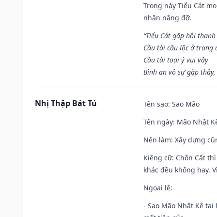
Trong này Tiểu Cát mọi
nhân nâng đỡ.
“Tiểu Cát gặp hội thanh
Cầu tài cầu lộc ở trong
Cầu tài toại ý vui vầy
Bình an vô sự gặp thầy,
Nhị Thập Bát Tú
Tên sao
: Sao Mão
Tên ngày
: Mão Nhật Kê
Nên làm
: Xây dựng cũ
Kiêng cữ
: Chôn Cất th
khác đều không hay. Vì
Ngoại lệ
:
- Sao Mão Nhật Kê tại 