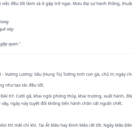
 việc đều tốt lành và ít gặp trở ngại. Mưu đại sự hanh thông, thuậ
 long
 quẻ này
 gặp quen.”
 - Vương Lương: Xấu (Hung Tú) Tướng tinh con gà, chủ trị ngày ch
ng như tạo tác đều tốt.
ì ĐẠI KỴ. Cưới gã, khai ngòi phóng thủy, khai trương, xuất hành, đó
 vậy, ngày này tuyệt đối không tiến hành chôn cất người chết.
Mùi thì mất chí khí. Tại Ất Mão hay Đinh Mão rất tốt. Ngày Mão Đă