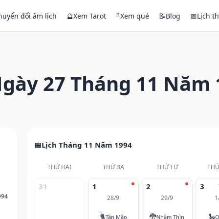
🃏
huyển đổi âm lịch
🔮
Xem Tarot
Xem quẻ
📝
Blog
📅
Lịch t
gày 27 Tháng 11 Năm 
Lịch Tháng 11 Năm 1994
THỨ HAI
THỨ BA
THỨ TƯ
THỨ
31
1
2
3
994
28/9
29/9
1
🐈
🐉
🐍
Tân Mão
Nhâm Thìn
Q