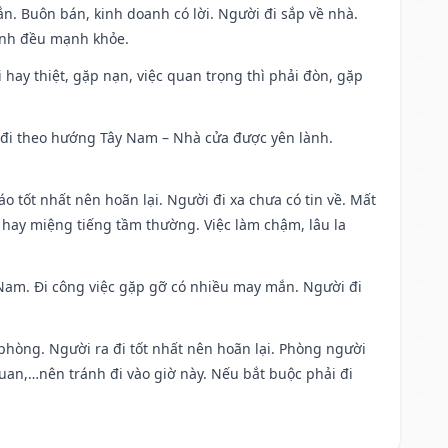
n. Buôn bán, kinh doanh có lời. Người đi sắp về nhà.
đình đều mạnh khỏe.
đi hay thiệt, gặp nạn, việc quan trọng thì phải đòn, gặp
ài đi theo hướng Tây Nam – Nhà cửa được yên lành.
áo tốt nhất nên hoãn lại. Người đi xa chưa có tin về. Mất
 hay miệng tiếng tầm thường. Việc làm chậm, lâu la
ng Nam. Đi công việc gặp gỡ có nhiều may mắn. Người đi
 phòng. Người ra đi tốt nhất nên hoãn lại. Phòng người
uan,…nên tránh đi vào giờ này. Nếu bắt buộc phải đi