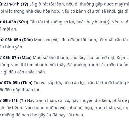
ừ 23h-01h (Tý)
Là giờ rất tốt lành, nếu đi thường gặp được may mắ
ọi việc trong nhà đều hòa hợp. Nếu có bệnh cầu thì sẽ khỏi, gia 
ừ 01-03h (Sửu)
Cầu tài thì không có lợi, hoặc hay bị trái ý. Nếu ra 
ì mới an.
từ 03h-05h (Dần)
Mọi công việc đều được tốt lành, tốt nhất cầu t
ều bình yên.
từ 05h-07h (Mão)
Mưu sự khó thành, cầu lộc, cầu tài mờ mịt. Kiện c
hướng Nam thì tìm nhanh mới thấy. Đề phòng tranh cãi, mâu thuẫn
ệc gì đều cần chắc chắn.
từ 07h-09h (Thìn)
Tin vui sắp tới, nếu cầu lộc, cầu tài thì đi hướ
ôi đều gặp thuận lợi.
ừ 09h-11h (Tị)
Hay tranh luận, cãi cọ, gây chuyện đói kém, phải đề
nh lây bệnh. Nói chung những việc như hội họp, tranh luận, việc q
iữ miệng để hạn ché gây ẩu đả hay cãi nhau.