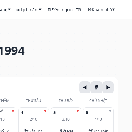
háng
📖
Lịch năm
🧧
Đếm ngược Tết
🧭
Khám phá
▼
▼
▼
1994
 NĂM
THỨ SÁU
THỨ BẢY
CHỦ NHẬT
🌙
4
5
6
/10
2/10
3/10
4/10
🐎
🐐
🐒
uý Tỵ
Giáp Ngọ
Ất Mùi
Bính Thân