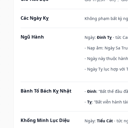
Các Ngày Kỵ
Không phạm bất kỳ ngày
Ngũ Hành
Ngày:
Đinh Tỵ
- tức Ca
- Nạp âm: Ngày Sa Trun
- Ngày này thuộc hành
- Ngày Tỵ lục hợp với 
Bành Tổ Bách Kỵ Nhật
-
Đinh
: “Bất thế đầu đ
-
Tỵ
: “Bất viễn hành t
Khổng Minh Lục Diệu
Ngày:
Tiểu Cát
- tức n