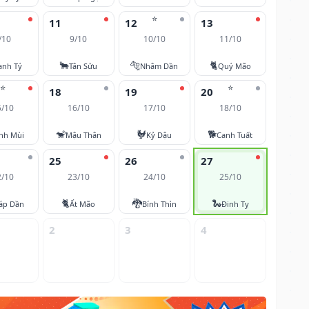
⭐
11
12
13
/10
9/10
10/10
11/10
🐂
🐅
🐈
anh Tý
Tân Sửu
Nhâm Dần
Quý Mão
⭐
⭐
18
19
20
5/10
16/10
17/10
18/10
🐒
🐓
🐕
nh Mùi
Mậu Thân
Kỷ Dậu
Canh Tuất
25
26
27
2/10
23/10
24/10
25/10
🐈
🐉
🐍
áp Dần
Ất Mão
Bính Thìn
Đinh Tỵ
2
3
4