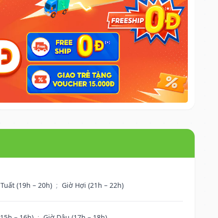
 Tuất (19h – 20h)
;
Giờ Hợi (21h – 22h)
(15h – 16h)
;
Giờ Dậu (17h – 18h)