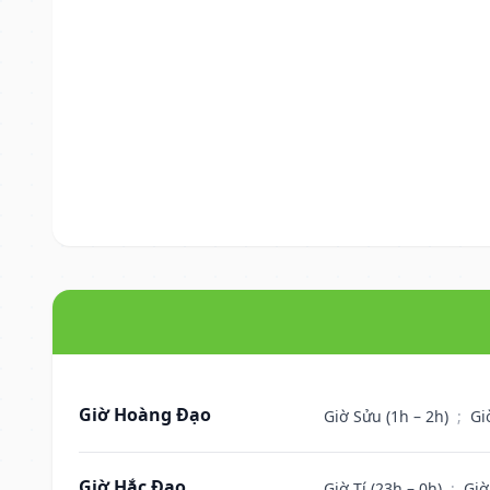
Giờ Hoàng Đạo
Giờ Sửu (1h – 2h)
;
Gi
Giờ Hắc Đạo
Giờ Tí (23h – 0h)
;
Giờ