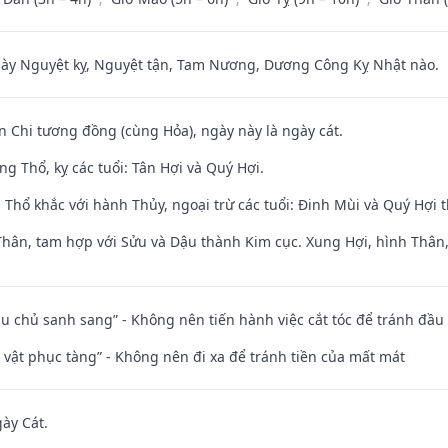
 Nguyệt kỵ, Nguyệt tận, Tam Nương, Dương Công Kỵ Nhật nào.
n Chi tương đồng (cùng Hỏa), ngày này là ngày cát.
g Thổ, kỵ các tuổi: Tân Hợi và Quý Hợi.
 Thổ khắc với hành Thủy, ngoại trừ các tuổi: Đinh Mùi và Quý Hợi
Thân, tam hợp với Sửu và Dậu thành Kim cục. Xung Hợi, hình Thân, 
ầu chủ sanh sang” - Không nên tiến hành việc cắt tóc để tránh đầu
ài vật phục tàng” - Không nên đi xa để tránh tiền của mất mát
gày Cát.