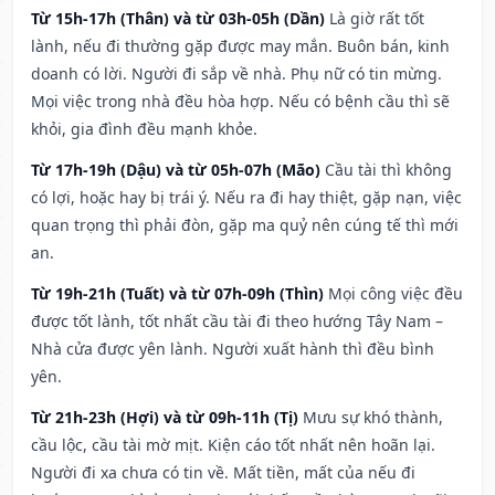
Từ 15h-17h (Thân) và từ 03h-05h (Dần)
Là giờ rất tốt
lành, nếu đi thường gặp được may mắn. Buôn bán, kinh
doanh có lời. Người đi sắp về nhà. Phụ nữ có tin mừng.
Mọi việc trong nhà đều hòa hợp. Nếu có bệnh cầu thì sẽ
khỏi, gia đình đều mạnh khỏe.
Từ 17h-19h (Dậu) và từ 05h-07h (Mão)
Cầu tài thì không
có lợi, hoặc hay bị trái ý. Nếu ra đi hay thiệt, gặp nạn, việc
quan trọng thì phải đòn, gặp ma quỷ nên cúng tế thì mới
an.
Từ 19h-21h (Tuất) và từ 07h-09h (Thìn)
Mọi công việc đều
được tốt lành, tốt nhất cầu tài đi theo hướng Tây Nam –
Nhà cửa được yên lành. Người xuất hành thì đều bình
yên.
Từ 21h-23h (Hợi) và từ 09h-11h (Tị)
Mưu sự khó thành,
cầu lộc, cầu tài mờ mịt. Kiện cáo tốt nhất nên hoãn lại.
Người đi xa chưa có tin về. Mất tiền, mất của nếu đi