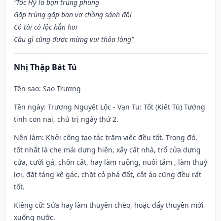
“Tốc Hỷ là bạn trùng phùng
Gặp trùng gặp bạn vợ chồng sánh đôi
Có tài có lộc hẳn hoi
Cầu gì cũng được mừng vui thỏa lòng”
Nhị Thập Bát Tú
Tên sao
: Sao Trương
Tên ngày
: Trương Nguyệt Lộc - Vạn Tu: Tốt (Kiết Tú) Tướng
tinh con nai, chủ trị ngày thứ 2.
Nên làm
: Khởi công tạo tác trăm việc đều tốt. Trong đó,
tốt nhất là che mái dựng hiên, xây cất nhà, trổ cửa dựng
cửa, cưới gả, chôn cất, hay làm ruộng, nuôi tằm , làm thuỷ
lợi, đặt táng kê gác, chặt cỏ phá đất, cắt áo cũng đều rất
tốt.
Kiêng cữ
: Sửa hay làm thuyền chèo, hoặc đẩy thuyền mới
xuống nước.