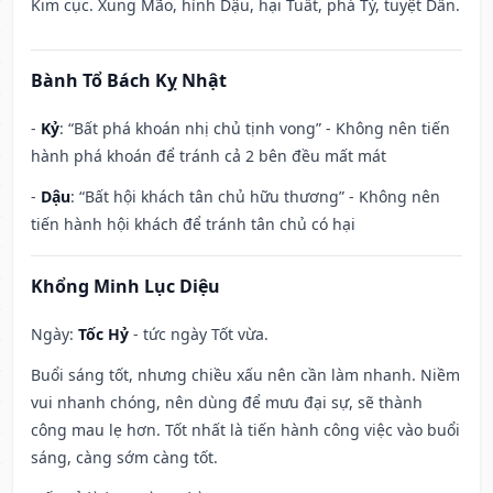
Kim cục. Xung Mão, hình Dậu, hại Tuất, phá Tý, tuyệt Dần.
Bành Tổ Bách Kỵ Nhật
-
Kỷ
: “Bất phá khoán nhị chủ tịnh vong” - Không nên tiến
hành phá khoán để tránh cả 2 bên đều mất mát
-
Dậu
: “Bất hội khách tân chủ hữu thương” - Không nên
tiến hành hội khách để tránh tân chủ có hại
Khổng Minh Lục Diệu
Ngày:
Tốc Hỷ
- tức ngày Tốt vừa.
Buổi sáng tốt, nhưng chiều xấu nên cần làm nhanh. Niềm
vui nhanh chóng, nên dùng để mưu đại sự, sẽ thành
công mau lẹ hơn. Tốt nhất là tiến hành công việc vào buổi
sáng, càng sớm càng tốt.