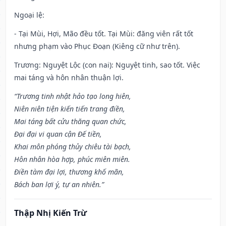
Ngoại lệ
:
- Tại Mùi, Hợi, Mão đều tốt. Tại Mùi: đăng viên rất tốt
nhưng phạm vào Phục Đoạn (Kiêng cữ như trên).
Trương: Nguyệt Lộc (con nai): Nguyệt tinh, sao tốt. Việc
mai táng và hôn nhân thuận lợi.
“Trương tinh nhật hảo tạo long hiên,
Niên niên tiện kiến tiến trang điền,
Mai táng bất cửu thăng quan chức,
Đại đại vi quan cận Đế tiền,
Khai môn phóng thủy chiêu tài bạch,
Hôn nhân hòa hợp, phúc miên miên.
Điền tàm đại lợi, thương khố mãn,
Bách ban lợi ý, tự an nhiên.”
Thập Nhị Kiến Trừ