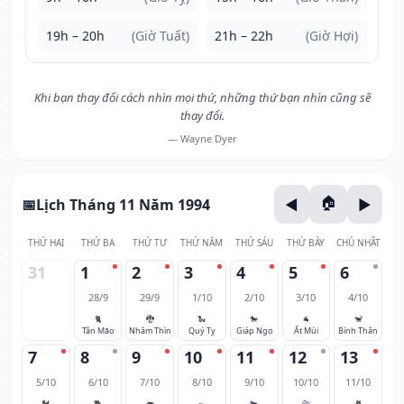
19h – 20h
(Giờ Tuất)
21h – 22h
(Giờ Hợi)
Khi bạn thay đổi cách nhìn mọi thứ, những thứ bạn nhìn cũng sẽ
thay đổi.
— Wayne Dyer
Lịch Tháng 11 Năm 1994
THỨ HAI
THỨ BA
THỨ TƯ
THỨ NĂM
THỨ SÁU
THỨ BẢY
CHỦ NHẬT
31
1
2
3
4
5
6
28/9
29/9
1/10
2/10
3/10
4/10
🐈
🐉
🐍
🐎
🐐
🐒
Tân Mão
Nhâm Thìn
Quý Tỵ
Giáp Ngọ
Ất Mùi
Bính Thân
7
8
9
10
11
12
13
5/10
6/10
7/10
8/10
9/10
10/10
11/10
🐓
🐕
🐖
🐀
🐂
🐅
🐈