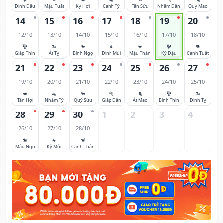
Đinh Dậu
Mậu Tuất
Kỷ Hợi
Canh Tý
Tân Sửu
Nhâm Dần
Quý Mão
14
15
16
17
18
19
20
12/10
13/10
14/10
15/10
16/10
17/10
18/10
🐉
🐍
🐎
🐐
🐒
🐓
🐕
Giáp Thìn
Ất Tỵ
Bính Ngọ
Đinh Mùi
Mậu Thân
Kỷ Dậu
Canh Tuất
21
22
23
24
25
26
27
19/10
20/10
21/10
22/10
23/10
24/10
25/10
🐖
🐀
🐂
🐅
🐈
🐉
🐍
Tân Hợi
Nhâm Tý
Quý Sửu
Giáp Dần
Ất Mão
Bính Thìn
Đinh Tỵ
28
29
30
1
2
3
4
26/10
27/10
28/10
🐎
🐐
🐒
Mậu Ngọ
Kỷ Mùi
Canh Thân