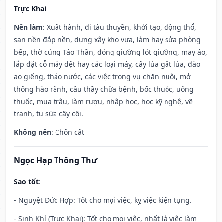
Trực Khai
Nên làm
: Xuất hành, đi tàu thuyền, khởi tạo, động thổ,
san nền đắp nền, dựng xây kho vựa, làm hay sửa phòng
bếp, thờ cúng Táo Thần, đóng giường lót giường, may áo,
lắp đặt cỗ máy dệt hay các loại máy, cấy lúa gặt lúa, đào
ao giếng, tháo nước, các việc trong vụ chăn nuôi, mở
thông hào rãnh, cầu thầy chữa bệnh, bốc thuốc, uống
thuốc, mua trâu, làm rượu, nhập học, học kỹ nghệ, vẽ
tranh, tu sửa cây cối.
Không nên
: Chôn cất
Ngọc Hạp Thông Thư
Sao tốt
:
- Nguyệt Đức Hợp: Tốt cho mọi việc, kỵ việc kiện tụng.
- Sinh Khí (Trực Khai): Tốt cho mọi việc, nhất là việc làm