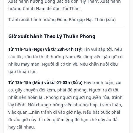
Xuất hành hướng Đông Bắc để đón 'Hỷ Thần'. Xuất hành
hướng Chính Nam để đón 'Tài Thần'.
Tránh xuất hành hướng Đông Bắc gặp Hạc Thần (xấu)
Giờ xuất hành Theo Lý Thuần Phong
Từ 11h-13h (Ngọ) và từ 23h-01h (Tý)
Tin vui sắp tới, nếu
cầu lộc, cầu tài thì đi hướng Nam. Đi công việc gặp gỡ có
nhiều may mắn. Người đi có tin về. Nếu chăn nuôi đều
gặp thuận lợi.
Từ 13h-15h (Mùi) và từ 01-03h (Sửu)
Hay tranh luận, cãi
cọ, gây chuyện đói kém, phải đề phòng. Người ra đi tốt
nhất nên hoãn lại. Phòng người người nguyền rủa, tránh
lây bệnh. Nói chung những việc như hội họp, tranh luận,
việc quan,…nên tránh đi vào giờ này. Nếu bắt buộc phải
đi vào giờ này thì nên giữ miệng để hạn ché gây ẩu đả
hay cãi nhau.