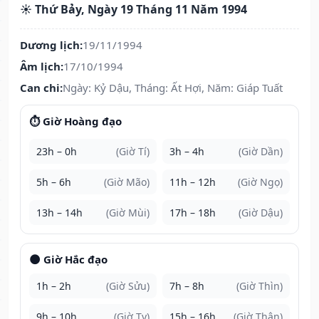
☀️ Thứ Bảy, Ngày 19 Tháng 11 Năm 1994
Dương lịch:
19/11/1994
Âm lịch:
17/10/1994
Can chi:
Ngày: Kỷ Dậu, Tháng: Ất Hợi, Năm: Giáp Tuất
⏱️ Giờ Hoàng đạo
23h – 0h
(Giờ Tí)
3h – 4h
(Giờ Dần)
5h – 6h
(Giờ Mão)
11h – 12h
(Giờ Ngọ)
13h – 14h
(Giờ Mùi)
17h – 18h
(Giờ Dậu)
🌑 Giờ Hắc đạo
1h – 2h
(Giờ Sửu)
7h – 8h
(Giờ Thìn)
9h – 10h
(Giờ Tỵ)
15h – 16h
(Giờ Thân)