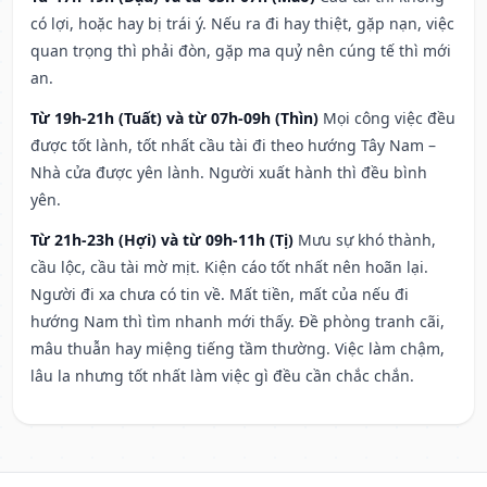
có lợi, hoặc hay bị trái ý. Nếu ra đi hay thiệt, gặp nạn, việc
quan trọng thì phải đòn, gặp ma quỷ nên cúng tế thì mới
an.
Từ 19h-21h (Tuất) và từ 07h-09h (Thìn)
Mọi công việc đều
được tốt lành, tốt nhất cầu tài đi theo hướng Tây Nam –
Nhà cửa được yên lành. Người xuất hành thì đều bình
yên.
Từ 21h-23h (Hợi) và từ 09h-11h (Tị)
Mưu sự khó thành,
cầu lộc, cầu tài mờ mịt. Kiện cáo tốt nhất nên hoãn lại.
Người đi xa chưa có tin về. Mất tiền, mất của nếu đi
hướng Nam thì tìm nhanh mới thấy. Đề phòng tranh cãi,
mâu thuẫn hay miệng tiếng tầm thường. Việc làm chậm,
lâu la nhưng tốt nhất làm việc gì đều cần chắc chắn.