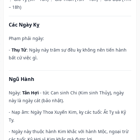
– 18h)
Các Ngày Kỵ
Phạm phải ngày:
-
Thụ Tử
: Ngày này trăm sự đều kỵ không nên tiến hành
bất cứ việc gì.
Ngũ Hành
Ngày:
Tân Hợi
- tức Can sinh Chi (Kim sinh Thủy), ngày
này là ngày cát (bảo nhật).
- Nạp âm: Ngày Thoa Xuyến Kim, kỵ các tuổi: Ất Tỵ và Kỷ
Tỵ.
- Ngày này thuộc hành Kim khắc với hành Mộc, ngoại trừ
các tuổi: Kỷ Hợi vì Kim khắc mà được lợi.