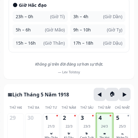
🌑 Giờ Hắc đạo
23h – 0h
(Giờ Tí)
3h – 4h
(Giờ Dần)
5h – 6h
(Giờ Mão)
9h – 10h
(Giờ Tỵ)
15h – 16h
(Giờ Thân)
17h – 18h
(Giờ Dậu)
Không gì trên đời đáng sợ hơn sự thật.
— Lev Tolstoy
Lịch Tháng 5 Năm 1918
THỨ HAI
THỨ BA
THỨ TƯ
THỨ NĂM
THỨ SÁU
THỨ BẢY
CHỦ NHẬT
29
30
1
2
3
4
5
21/3
22/3
23/3
24/3
25/3
🐒
🐓
🐕
🐖
🐀
Mậu Thân
Kỷ Dậu
Canh Tuất
Tân Hợi
Nhâm Tý