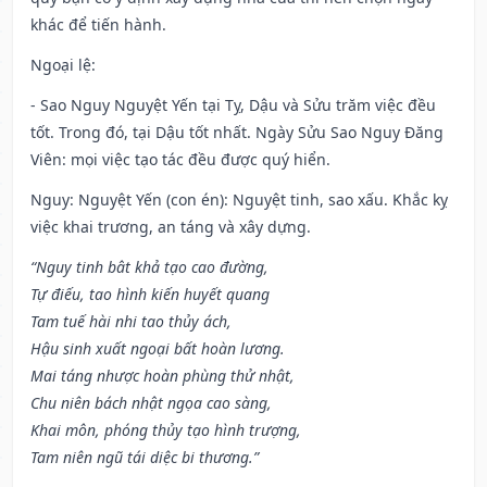
khác để tiến hành.
Ngoại lệ
:
- Sao Nguy Nguyệt Yến tại Tỵ, Dậu và Sửu trăm việc đều
tốt. Trong đó, tại Dậu tốt nhất. Ngày Sửu Sao Nguy Đăng
Viên: mọi việc tạo tác đều được quý hiển.
Nguy: Nguyệt Yến (con én): Nguyệt tinh, sao xấu. Khắc kỵ
việc khai trương, an táng và xây dựng.
“Nguy tinh bât khả tạo cao đường,
Tự điếu, tao hình kiến huyết quang
Tam tuế hài nhi tao thủy ách,
Hậu sinh xuất ngoại bất hoàn lương.
Mai táng nhược hoàn phùng thử nhật,
Chu niên bách nhật ngọa cao sàng,
Khai môn, phóng thủy tạo hình trượng,
Tam niên ngũ tái diệc bi thương.”