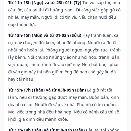
Từ 11h-13h (Ngọ) và từ 23h-01h (Tý)
Tin vui sắp tới, nếu
cầu lộc, cầu tài thì đi hướng Nam. Đi công việc gặp gỡ có
nhiều may mắn. Người đi có tin về. Nếu chăn nuôi đều
gặp thuận lợi.
Từ 13h-15h (Mùi) và từ 01-03h (Sửu)
Hay tranh luận, cãi
cọ, gây chuyện đói kém, phải đề phòng. Người ra đi tốt
nhất nên hoãn lại. Phòng người người nguyền rủa, tránh
lây bệnh. Nói chung những việc như hội họp, tranh luận,
việc quan,…nên tránh đi vào giờ này. Nếu bắt buộc phải
đi vào giờ này thì nên giữ miệng để hạn ché gây ẩu đả
hay cãi nhau.
Từ 15h-17h (Thân) và từ 03h-05h (Dần)
Là giờ rất tốt
lành, nếu đi thường gặp được may mắn. Buôn bán, kinh
doanh có lời. Người đi sắp về nhà. Phụ nữ có tin mừng.
Mọi việc trong nhà đều hòa hợp. Nếu có bệnh cầu thì sẽ
khỏi, gia đình đều mạnh khỏe.
Từ 17h-19h (Dậu) và từ 05h-07h (Mão)
Cầu tài thì không