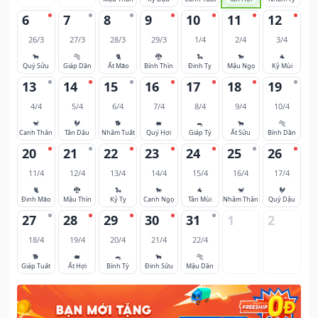
6
7
8
9
10
11
12
26/3
27/3
28/3
29/3
1/4
2/4
3/4
🐂
🐅
🐈
🐉
🐍
🐎
🐐
Quý Sửu
Giáp Dần
Ất Mão
Bính Thìn
Đinh Tỵ
Mậu Ngọ
Kỷ Mùi
13
14
15
16
17
18
19
4/4
5/4
6/4
7/4
8/4
9/4
10/4
🐒
🐓
🐕
🐖
🐀
🐂
🐅
Canh Thân
Tân Dậu
Nhâm Tuất
Quý Hợi
Giáp Tý
Ất Sửu
Bính Dần
20
21
22
23
24
25
26
11/4
12/4
13/4
14/4
15/4
16/4
17/4
🐈
🐉
🐍
🐎
🐐
🐒
🐓
Đinh Mão
Mậu Thìn
Kỷ Tỵ
Canh Ngọ
Tân Mùi
Nhâm Thân
Quý Dậu
27
28
29
30
31
1
2
18/4
19/4
20/4
21/4
22/4
🐕
🐖
🐀
🐂
🐅
Giáp Tuất
Ất Hợi
Bính Tý
Đinh Sửu
Mậu Dần