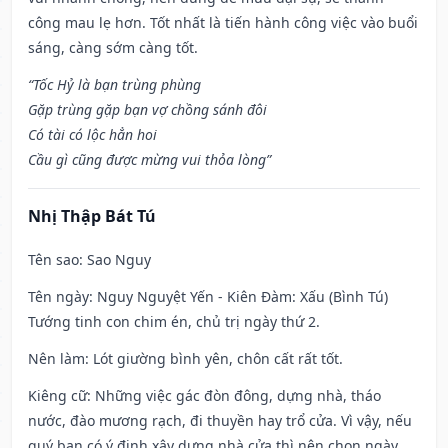
công mau lẹ hơn. Tốt nhất là tiến hành công việc vào buổi
sáng, càng sớm càng tốt.
“Tốc Hỷ là bạn trùng phùng
Gặp trùng gặp bạn vợ chồng sánh đôi
Có tài có lộc hẳn hoi
Cầu gì cũng được mừng vui thỏa lòng”
Nhị Thập Bát Tú
Tên sao
: Sao Nguy
Tên ngày
: Nguy Nguyệt Yến - Kiên Đàm: Xấu (Bình Tú)
Tướng tinh con chim én, chủ trị ngày thứ 2.
Nên làm
: Lót giường bình yên, chôn cất rất tốt.
Kiêng cữ
: Những việc gác đòn đông, dựng nhà, tháo
nước, đào mương rạch, đi thuyền hay trổ cửa. Vì vậy, nếu
quý bạn có ý định xây dựng nhà cửa thì nên chọn ngày