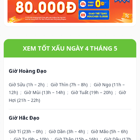
XEM TỐT XẤU NGÀY 4 THÁNG 5
Giờ Hoàng Đạo
Giờ Sửu (1h – 2h)
;
Giờ Thìn (7h – 8h)
;
Giờ Ngọ (11h –
12h)
;
Giờ Mùi (13h – 14h)
;
Giờ Tuất (19h – 20h)
;
Giờ
Hợi (21h – 22h)
Giờ Hắc Đạo
Giờ Tí (23h – 0h)
;
Giờ Dần (3h – 4h)
;
Giờ Mão (5h – 6h)
;
Giờ Tỵ (9h – 10h)
;
Giờ Thân (15h – 16h)
;
Giờ Dậu (17h