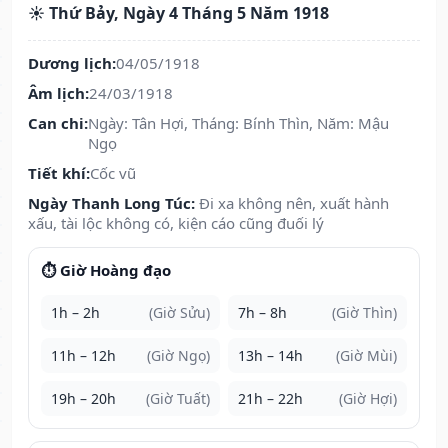
☀️ Thứ Bảy, Ngày 4 Tháng 5 Năm 1918
Dương lịch:
04/05/1918
Âm lịch:
24/03/1918
Can chi:
Ngày: Tân Hợi, Tháng: Bính Thìn, Năm: Mậu
Ngọ
Tiết khí:
Cốc vũ
Ngày Thanh Long Túc:
Đi xa không nên, xuất hành
xấu, tài lộc không có, kiện cáo cũng đuối lý
⏱️ Giờ Hoàng đạo
1h – 2h
(Giờ Sửu)
7h – 8h
(Giờ Thìn)
11h – 12h
(Giờ Ngọ)
13h – 14h
(Giờ Mùi)
19h – 20h
(Giờ Tuất)
21h – 22h
(Giờ Hợi)