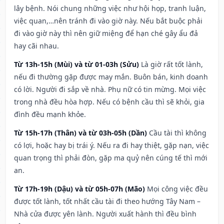
lây bệnh. Nói chung những việc như hội họp, tranh luận,
việc quan,…nên tránh đi vào giờ này. Nếu bắt buộc phải
đi vào giờ này thì nên giữ miệng để hạn ché gây ẩu đả
hay cãi nhau.
Từ 13h-15h (Mùi) và từ 01-03h (Sửu)
Là giờ rất tốt lành,
nếu đi thường gặp được may mắn. Buôn bán, kinh doanh
có lời. Người đi sắp về nhà. Phụ nữ có tin mừng. Mọi việc
trong nhà đều hòa hợp. Nếu có bệnh cầu thì sẽ khỏi, gia
đình đều mạnh khỏe.
Từ 15h-17h (Thân) và từ 03h-05h (Dần)
Cầu tài thì không
có lợi, hoặc hay bị trái ý. Nếu ra đi hay thiệt, gặp nạn, việc
quan trọng thì phải đòn, gặp ma quỷ nên cúng tế thì mới
an.
Từ 17h-19h (Dậu) và từ 05h-07h (Mão)
Mọi công việc đều
được tốt lành, tốt nhất cầu tài đi theo hướng Tây Nam –
Nhà cửa được yên lành. Người xuất hành thì đều bình