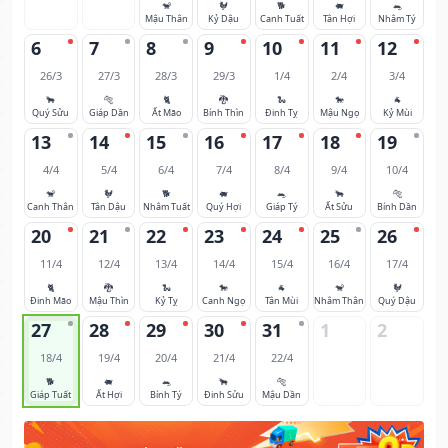
🐒
🐓
🐕
🐖
🐀
Mậu Thân
Kỷ Dậu
Canh Tuất
Tân Hợi
Nhâm Tý
6
7
8
9
10
11
12
26/3
27/3
28/3
29/3
1/4
2/4
3/4
🐂
🐅
🐈
🐉
🐍
🐎
🐐
Quý Sửu
Giáp Dần
Ất Mão
Bính Thìn
Đinh Tỵ
Mậu Ngọ
Kỷ Mùi
13
14
15
16
17
18
19
4/4
5/4
6/4
7/4
8/4
9/4
10/4
🐒
🐓
🐕
🐖
🐀
🐂
🐅
Canh Thân
Tân Dậu
Nhâm Tuất
Quý Hợi
Giáp Tý
Ất Sửu
Bính Dần
20
21
22
23
24
25
26
11/4
12/4
13/4
14/4
15/4
16/4
17/4
🐈
🐉
🐍
🐎
🐐
🐒
🐓
Đinh Mão
Mậu Thìn
Kỷ Tỵ
Canh Ngọ
Tân Mùi
Nhâm Thân
Quý Dậu
27
28
29
30
31
1
2
18/4
19/4
20/4
21/4
22/4
🐕
🐖
🐀
🐂
🐅
Giáp Tuất
Ất Hợi
Bính Tý
Đinh Sửu
Mậu Dần