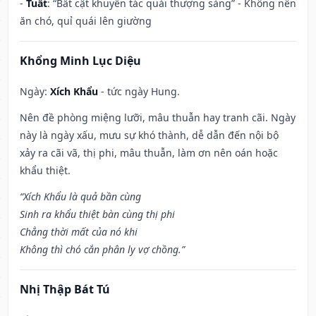
-
Tuất
: “Bất cật khuyển tác quái thượng sàng” - Không nên
ăn chó, quỉ quái lên giường
Khổng Minh Lục Diệu
Ngày:
Xích Khẩu
- tức ngày Hung.
Nên đề phòng miệng lưỡi, mâu thuẫn hay tranh cãi. Ngày
này là ngày xấu, mưu sự khó thành, dễ dẫn đến nội bộ
xảy ra cãi vã, thị phi, mâu thuẫn, làm ơn nên oán hoặc
khẩu thiệt.
“Xích Khẩu là quả bần cùng
Sinh ra khẩu thiệt bàn cùng thị phi
Chẳng thời mất của nó khi
Không thì chó cắn phân ly vợ chồng.”
Nhị Thập Bát Tú