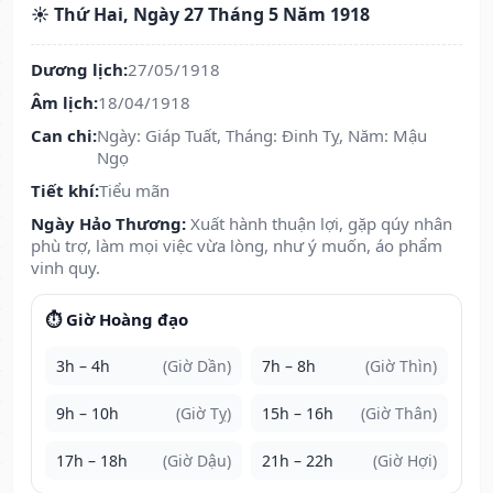
☀️ Thứ Hai, Ngày 27 Tháng 5 Năm 1918
Dương lịch:
27/05/1918
Âm lịch:
18/04/1918
Can chi:
Ngày: Giáp Tuất, Tháng: Đinh Tỵ, Năm: Mậu
Ngọ
Tiết khí:
Tiểu mãn
Ngày Hảo Thương:
Xuất hành thuận lợi, gặp qúy nhân
phù trợ, làm mọi việc vừa lòng, như ý muốn, áo phẩm
vinh quy.
⏱️ Giờ Hoàng đạo
3h – 4h
(Giờ Dần)
7h – 8h
(Giờ Thìn)
9h – 10h
(Giờ Tỵ)
15h – 16h
(Giờ Thân)
17h – 18h
(Giờ Dậu)
21h – 22h
(Giờ Hợi)