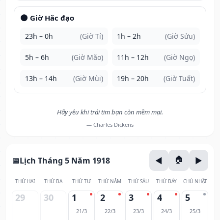
🌑 Giờ Hắc đạo
23h – 0h
(Giờ Tí)
1h – 2h
(Giờ Sửu)
5h – 6h
(Giờ Mão)
11h – 12h
(Giờ Ngọ)
13h – 14h
(Giờ Mùi)
19h – 20h
(Giờ Tuất)
Hãy yêu khi trái tim bạn còn mềm mại.
— Charles Dickens
Lịch Tháng 5 Năm 1918
THỨ HAI
THỨ BA
THỨ TƯ
THỨ NĂM
THỨ SÁU
THỨ BẢY
CHỦ NHẬT
29
30
1
2
3
4
5
21/3
22/3
23/3
24/3
25/3