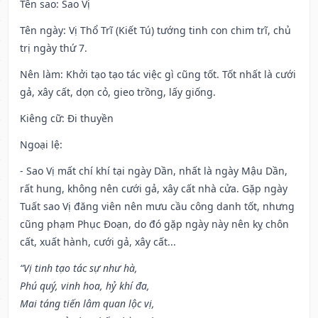
Tên sao
: Sao Vị
Tên ngày
: Vị Thổ Trĩ (Kiết Tú) tướng tinh con chim trĩ, chủ
trị ngày thứ 7.
Nên làm
: Khởi tạo tạo tác việc gì cũng tốt. Tốt nhất là cưới
gả, xây cất, dọn cỏ, gieo trồng, lấy giống.
Kiêng cữ
: Đi thuyền
Ngoại lệ
:
- Sao Vị mất chí khí tại ngày Dần, nhất là ngày Mậu Dần,
rất hung, không nên cưới gả, xây cất nhà cửa. Gặp ngày
Tuất sao Vị đăng viên nên mưu cầu công danh tốt, nhưng
cũng phạm Phục Đoạn, do đó gặp ngày này nên kỵ chôn
cất, xuất hành, cưới gả, xây cất...
“Vị tinh tạo tác sự như hà,
Phú quý, vinh hoa, hỷ khí đa,
Mai táng tiến lâm quan lộc vị,