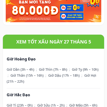
XEM TỐT XẤU NGÀY 27 THÁNG 5
Giờ Hoàng Đạo
Giờ Dần (3h – 4h)
;
Giờ Thìn (7h – 8h)
;
Giờ Tỵ (9h – 10h)
;
Giờ Thân (15h – 16h)
;
Giờ Dậu (17h – 18h)
;
Giờ Hợi
(21h – 22h)
Giờ Hắc Đạo
Giờ Tí (23h – 0h)
;
Giờ Sửu (1h – 2h)
;
Giờ Mão (5h – 6h)