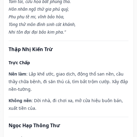
Tam tai, cửu họa bất phùng tha.
Hôn nhân ngộ thử gia phú quý,
Phu phụ tề mi, vĩnh bảo hòa,
Tòng thử môn đình sinh cát khánh,
Nhi tôn đại đại bảo kim pha.”
Thập Nhị Kiến Trừ
Trực Chấp
Nên làm
: Lập khế ước, giao dịch, động thổ san nền, cầu
thầy chữa bệnh, đi săn thú cá, tìm bắt trộm cướp. Xây đắp
nền-tường.
Không nên
: Dời nhà, đi chơi xa, mở cửa hiệu buôn bán,
xuất tiền của.
Ngọc Hạp Thông Thư