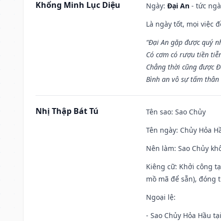
Khổng Minh Lục Diệu
Ngày:
Đại An
- tức ngà
Là ngày tốt, mọi việc
“Đại An gặp được quý n
Có cơm có rượu tiền tiễ
Chẳng thời cũng được Đ
Bình an vô sự tấm thân
Nhị Thập Bát Tú
Tên sao
: Sao Chủy
Tên ngày
: Chủy Hỏa Hầ
Nên làm
: Sao Chủy khô
Kiêng cữ
: Khởi công t
mồ mã để sẵn), đóng t
Ngoại lệ
:
- Sao Chủy Hỏa Hầu tại