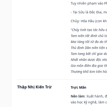
Tuy nhiên phạm vào Ph
- Tại Sửu là Đắc Địa, 
Chủy: Hỏa Hầu (con khỉ
“Chủy tinh tạo tác hữu 
Tam niên tất đinh chủ li
Mai táng tốt tử đa do t
Thủ định Dần niên tiện 
Tam tang bất chỉ giai d
Nhất nhân dược độc nhị
Gia môn điền địa giai t
Thương khố kim tiền hóa
Thập Nhị Kiến Trừ
Trực Mãn
Nên làm
: Xuất hành, 
vào học kỹ nghệ, làm 