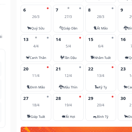
⭐
6
7
8
9
26/3
27/3
28/3
2
🐂
🐅
🐈
🐉
Quý Sửu
Giáp Dần
Ất Mão
Bí
ài
⭐
13
14
15
16
4/4
5/4
6/4
🐒
🐓
🐕
🐖
Canh Thân
Tân Dậu
Nhâm Tuất
Q
20
21
22
23
11/4
12/4
13/4
1
🐈
🐉
🐍
🐎
Đinh Mão
Mậu Thìn
Kỷ Tỵ
Ca
27
28
29
30
18/4
19/4
20/4
2
🐕
🐖
🐀
🐂
Giáp Tuất
Ất Hợi
Bính Tý
Đi