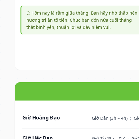
🌕 Hôm nay là rằm giữa tháng. Bạn hãy nhớ thắp nén
hương tri ân tổ tiên. Chúc bạn đón nửa cuối tháng
thật bình yên, thuận lợi và đầy niềm vui.
Giờ Hoàng Đạo
Giờ Dần (3h – 4h)
;
Gi
Giờ Hắc Đạo
Giờ Tí (23h – 0h)
;
Giờ