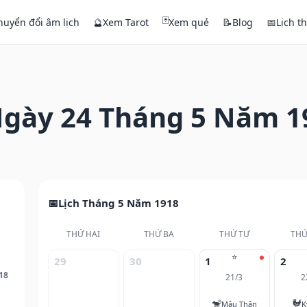
🃏
huyển đổi âm lịch
🔮
Xem Tarot
Xem quẻ
📝
Blog
📅
Lịch t
gày 24 Tháng 5 Năm 1
Lịch Tháng 5 Năm 1918
THỨ HAI
THỨ BA
THỨ TƯ
THỨ
⭐
29
30
1
2
18
21/3
2
🐒
🐓
Mậu Thân
K