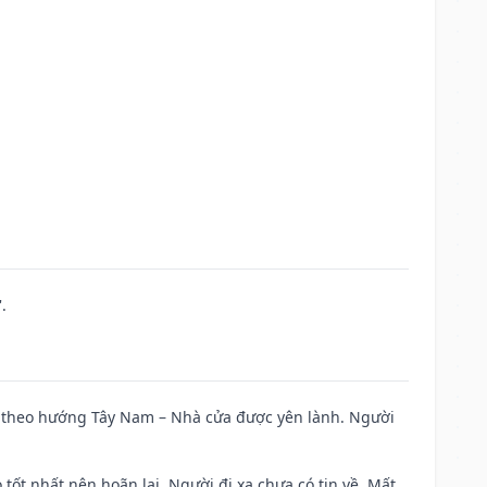
.
 đi theo hướng Tây Nam – Nhà cửa được yên lành. Người
 tốt nhất nên hoãn lại. Người đi xa chưa có tin về. Mất