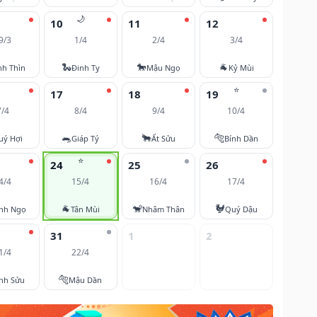
🌙
10
11
12
9/3
1/4
2/4
3/4
🐍
🐎
🐐
nh Thìn
Đinh Tỵ
Mậu Ngọ
Kỷ Mùi
⭐
17
18
19
7/4
8/4
9/4
10/4
🐀
🐂
🐅
uý Hợi
Giáp Tý
Ất Sửu
Bính Dần
⭐
24
25
26
4/4
15/4
16/4
17/4
🐐
🐒
🐓
nh Ngọ
Tân Mùi
Nhâm Thân
Quý Dậu
31
1
2
1/4
22/4
🐅
nh Sửu
Mậu Dần