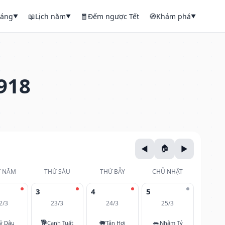
háng
📖
Lịch năm
🧧
Đếm ngược Tết
🧭
Khám phá
▼
▼
▼
918
 NĂM
THỨ SÁU
THỨ BẢY
CHỦ NHẬT
3
4
5
2/3
23/3
24/3
25/3
🐕
🐖
🐀
ỷ Dậu
Canh Tuất
Tân Hợi
Nhâm Tý