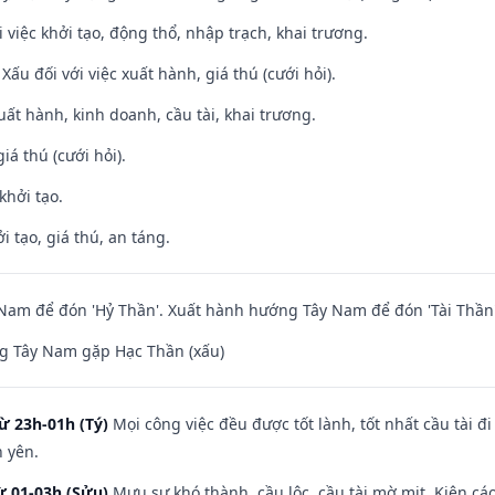
i việc khởi tạo, động thổ, nhập trạch, khai trương.
ấu đối với việc xuất hành, giá thú (cưới hỏi).
uất hành, kinh doanh, cầu tài, khai trương.
iá thú (cưới hỏi).
khởi tạo.
i tạo, giá thú, an táng.
am để đón 'Hỷ Thần'. Xuất hành hướng Tây Nam để đón 'Tài Thần'
g Tây Nam gặp Hạc Thần (xấu)
ừ 23h-01h (Tý)
Mọi công việc đều được tốt lành, tốt nhất cầu tài
h yên.
ừ 01-03h (Sửu)
Mưu sự khó thành, cầu lộc, cầu tài mờ mịt. Kiện cáo