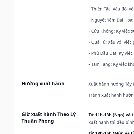
- Thiên Tặc: Xấu đối vớ
- Nguyệt Yếm Đại Hoạ: X
- Cửu Không: Kỵ việc x
- Quả Tú: Xấu với việc g
- Phủ Đầu Dát: Kỵ việc 
- Tam Tang: Kỵ việc khở
Hướng xuất hành
Xuất hành hướng Tây N
Tránh xuất hành hướn
Giờ xuất hành Theo Lý
Từ 11h-13h (Ngọ) và t
Thuần Phong
xuất hành thì đều bìn
Từ 13h-15h (Mùi) và t