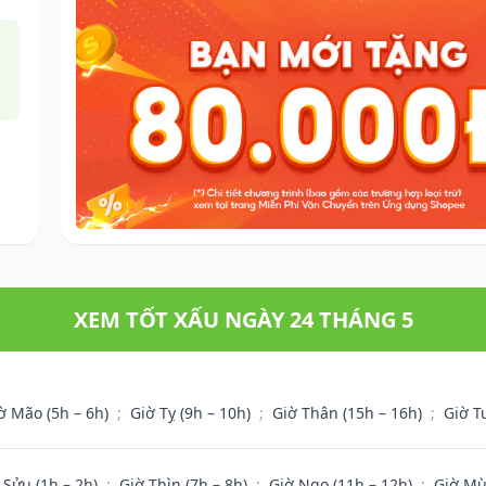
XEM TỐT XẤU NGÀY 24 THÁNG 5
ờ Mão (5h – 6h)
;
Giờ Tỵ (9h – 10h)
;
Giờ Thân (15h – 16h)
;
Giờ T
 Sửu (1h – 2h)
;
Giờ Thìn (7h – 8h)
;
Giờ Ngọ (11h – 12h)
;
Giờ Mù