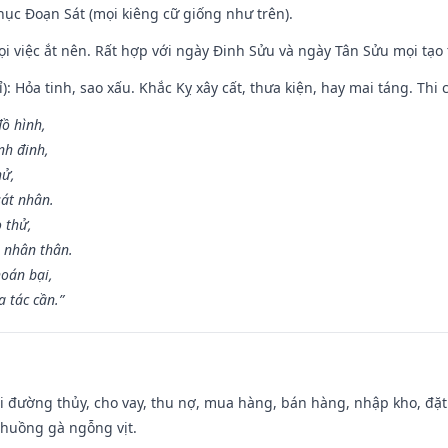
ục Đoạn Sát (mọi kiêng cữ giống như trên).
mọi việc ắt nên. Rất hợp với ngày Đinh Sửu và ngày Tân Sửu mọi tạo
): Hỏa tinh, sao xấu. Khắc Kỵ xây cất, thưa kiện, hay mai táng. Thi 
đồ hình,
nh đinh,
hử,
sát nhân.
o thử,
 nhân thân.
hoán bại,
 tác cần.”
đi đường thủy, cho vay, thu nợ, mua hàng, bán hàng, nhập kho, đặt
chuồng gà ngỗng vịt.