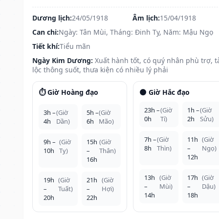
Dương lịch:
24/05/1918
Âm lịch:
15/04/1918
Can chi:
Ngày: Tân Mùi, Tháng: Đinh Tỵ, Năm: Mậu Ngọ
Tiết khí:
Tiểu mãn
Ngày Kim Dương:
Xuất hành tốt, có quý nhân phù trợ, t
lộc thông suốt, thưa kiện có nhiều lý phải
⏱️ Giờ Hoàng đạo
🌑 Giờ Hắc đạo
23h –
(Giờ
1h –
(Giờ
3h –
(Giờ
5h –
(Giờ
0h
Tí)
2h
Sửu)
4h
Dần)
6h
Mão)
7h –
(Giờ
11h
(Giờ
9h –
(Giờ
15h
(Giờ
8h
Thìn)
–
Ngọ)
10h
Tỵ)
–
Thân)
12h
16h
13h
(Giờ
17h
(Giờ
19h
(Giờ
21h
(Giờ
–
Mùi)
–
Dậu)
–
Tuất)
–
Hợi)
14h
18h
20h
22h