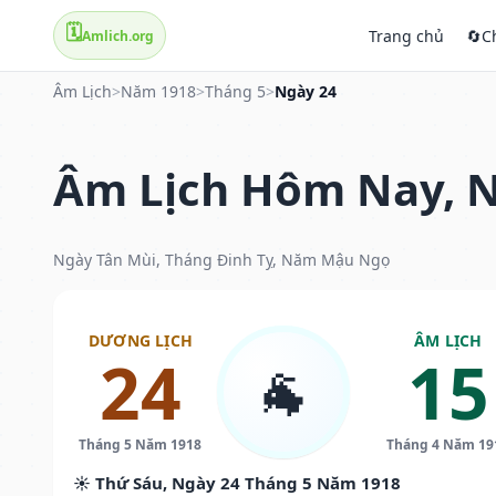
🗓️
Trang chủ
🔄
C
Amlich.org
Âm Lịch
>
Năm 1918
>
Tháng 5
>
Ngày 24
Âm Lịch Hôm Nay, N
Ngày Tân Mùi, Tháng Đinh Tỵ, Năm Mậu Ngọ
DƯƠNG LỊCH
ÂM LỊCH
24
15
🐐
Tháng 5 Năm 1918
Tháng 4 Năm 19
☀️ Thứ Sáu, Ngày 24 Tháng 5 Năm 1918