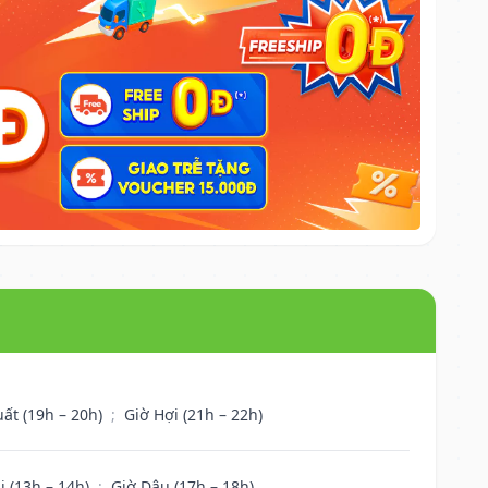
uất (19h – 20h)
;
Giờ Hợi (21h – 22h)
i (13h – 14h)
;
Giờ Dậu (17h – 18h)