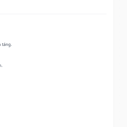
n táng.
h.