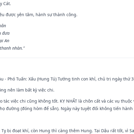
y Cát.
 đều được yên tâm, hành sự thành công.
hân
n đưa
ại An
 thanh nhàn.”
u - Phó Tuấn: Xấu (Hung Tú) Tướng tinh con khỉ, chủ trị ngày thứ 3
ng nên làm bất kỳ việc chi.
ạo tác việc chi cũng không tốt. KỴ NHẤT là chôn cất và các vụ thu
họ đường (đóng hòm để sẵn). Ngày này tuyệt đối không tiến hành 
 Tỵ bị đoạt khí, còn Hung thì càng thêm Hung. Tại Dậu rất tốt, vì