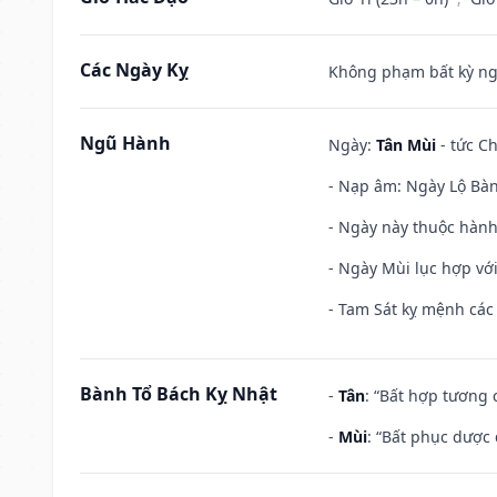
Các Ngày Kỵ
Không phạm bất kỳ ngày
Ngũ Hành
Ngày:
Tân Mùi
- tức Ch
- Nạp âm: Ngày Lộ Bàng
- Ngày này thuộc hành
- Ngày Mùi lục hợp vớ
- Tam Sát kỵ mệnh các 
Bành Tổ Bách Kỵ Nhật
-
Tân
: “Bất hợp tương
-
Mùi
: “Bất phục dược