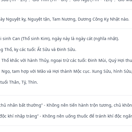
 Nguyệt kỵ, Nguyệt tận, Tam Nương, Dương Công Kỵ Nhật nào.
i sinh Can (Thổ sinh Kim), ngày này là ngày cát (nghĩa nhật).
 Thổ, kỵ các tuổi: Ất Sửu và Đinh Sửu.
 Thổ khắc với hành Thủy, ngoại trừ các tuổi: Đinh Mùi, Quý Hợi t
i Ngọ, tam hợp với Mão và Hợi thành Mộc cục. Xung Sửu, hình Sửu, 
tuổi Thân, Tý, Thìn.
 chủ nhân bất thường” - Không nên tiến hành trộn tương, chủ kh
 độc khí nhập tràng” - Không nên uống thuốc để tránh khí độc ngấ