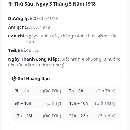
☀️ Thứ Sáu, Ngày 3 Tháng 5 Năm 1918
Dương lịch:
03/05/1918
Âm lịch:
23/03/1918
Can chi:
Ngày: Canh Tuất, Tháng: Bính Thìn, Năm: Mậu
Ngọ
Tiết khí:
Cốc vũ
Ngày Thanh Long Kiếp:
Xuất hành 4 phương, 8 hướng
đều tốt, trăm sự được như ý
⏱️ Giờ Hoàng đạo
3h – 4h
(Giờ Dần)
7h – 8h
(Giờ Thìn)
9h – 10h
(Giờ Tỵ)
15h – 16h
(Giờ Thân)
17h – 18h
(Giờ Dậu)
21h – 22h
(Giờ Hợi)