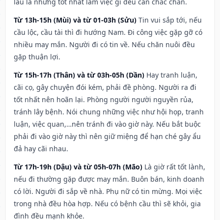
lâu la nhưng tốt nhất làm việc gì đều cần chắc chắn.
Từ 13h-15h (Mùi) và từ 01-03h (Sửu)
Tin vui sắp tới, nếu
cầu lộc, cầu tài thì đi hướng Nam. Đi công việc gặp gỡ có
nhiều may mắn. Người đi có tin về. Nếu chăn nuôi đều
gặp thuận lợi.
Từ 15h-17h (Thân) và từ 03h-05h (Dần)
Hay tranh luận,
cãi cọ, gây chuyện đói kém, phải đề phòng. Người ra đi
tốt nhất nên hoãn lại. Phòng người người nguyền rủa,
tránh lây bệnh. Nói chung những việc như hội họp, tranh
luận, việc quan,…nên tránh đi vào giờ này. Nếu bắt buộc
phải đi vào giờ này thì nên giữ miệng để hạn ché gây ẩu
đả hay cãi nhau.
Từ 17h-19h (Dậu) và từ 05h-07h (Mão)
Là giờ rất tốt lành,
nếu đi thường gặp được may mắn. Buôn bán, kinh doanh
có lời. Người đi sắp về nhà. Phụ nữ có tin mừng. Mọi việc
trong nhà đều hòa hợp. Nếu có bệnh cầu thì sẽ khỏi, gia
đình đều mạnh khỏe.