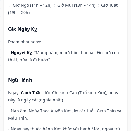
;
Giờ Ngọ (11h – 12h)
;
Giờ Mùi (13h – 14h)
;
Giờ Tuất
(19h – 20h)
Các Ngày Kỵ
Phạm phải ngày:
-
Nguyệt Kỵ
: “Mùng năm, mười bốn, hai ba - Đi chơi còn
thiệt, nữa là đi buôn”
Ngũ Hành
Ngày:
Canh Tuất
- tức Chi sinh Can (Thổ sinh Kim), ngày
này là ngày cát (nghĩa nhật).
- Nạp âm: Ngày Thoa Xuyến Kim, kỵ các tuổi: Giáp Thìn và
Mậu Thìn.
- Ngày này thuộc hành Kim khắc với hành Mộc, ngoại trừ