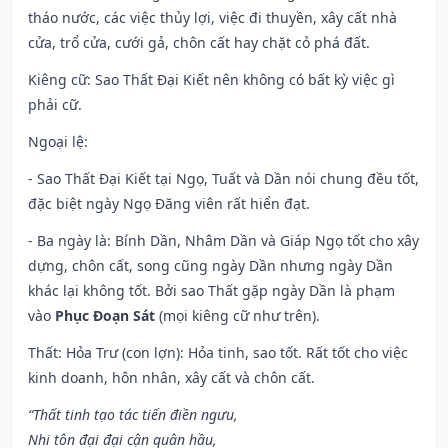
tháo nước, các việc thủy lợi, việc đi thuyền, xây cất nhà
cửa, trổ cửa, cưới gả, chôn cất hay chặt cỏ phá đất.
Kiêng cữ
: Sao Thất Đại Kiết nên không có bất kỳ việc gì
phải cữ.
Ngoại lệ
:
- Sao Thất Đại Kiết tại Ngọ, Tuất và Dần nói chung đều tốt,
đặc biệt ngày Ngọ Đăng viên rất hiển đạt.
- Ba ngày là: Bính Dần, Nhâm Dần và Giáp Ngọ tốt cho xây
dựng, chôn cất, song cũng ngày Dần nhưng ngày Dần
khác lại không tốt. Bởi sao Thất gặp ngày Dần là phạm
vào
Phục Đoạn Sát
(mọi kiêng cữ như trên).
Thất: Hỏa Trư (con lợn): Hỏa tinh, sao tốt. Rất tốt cho việc
kinh doanh, hôn nhân, xây cất và chôn cất.
“Thất tinh tạo tác tiến điền ngưu,
Nhi tôn đại đại cận quân hầu,