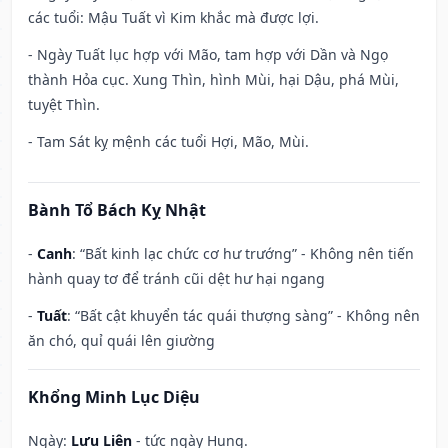
các tuổi: Mậu Tuất vì Kim khắc mà được lợi.
- Ngày Tuất lục hợp với Mão, tam hợp với Dần và Ngọ
thành Hỏa cục. Xung Thìn, hình Mùi, hại Dậu, phá Mùi,
tuyệt Thìn.
- Tam Sát kỵ mệnh các tuổi Hợi, Mão, Mùi.
Bành Tổ Bách Kỵ Nhật
-
Canh
: “Bất kinh lạc chức cơ hư trướng” - Không nên tiến
hành quay tơ để tránh cũi dệt hư hại ngang
-
Tuất
: “Bất cật khuyển tác quái thượng sàng” - Không nên
ăn chó, quỉ quái lên giường
Khổng Minh Lục Diệu
Ngày:
Lưu Liên
- tức ngày Hung.