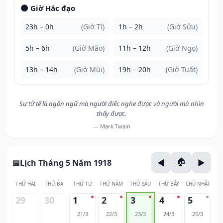
🌑 Giờ Hắc đạo
23h – 0h
(Giờ Tí)
1h – 2h
(Giờ Sửu)
5h – 6h
(Giờ Mão)
11h – 12h
(Giờ Ngọ)
13h – 14h
(Giờ Mùi)
19h – 20h
(Giờ Tuất)
Sự tử tế là ngôn ngữ mà người điếc nghe được và người mù nhìn
thấy được.
— Mark Twain
Lịch Tháng 5 Năm 1918
THỨ HAI
THỨ BA
THỨ TƯ
THỨ NĂM
THỨ SÁU
THỨ BẢY
CHỦ NHẬT
29
30
1
2
3
4
5
21/3
22/3
23/3
24/3
25/3