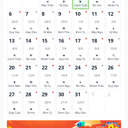
🐒
🐓
🐕
🐖
🐀
Mậu Thân
Kỷ Dậu
Canh Tuất
Tân Hợi
Nhâm Tý
6
7
8
9
10
11
12
26/3
27/3
28/3
29/3
1/4
2/4
3/4
🐂
🐅
🐈
🐉
🐍
🐎
🐐
Quý Sửu
Giáp Dần
Ất Mão
Bính Thìn
Đinh Tỵ
Mậu Ngọ
Kỷ Mùi
13
14
15
16
17
18
19
4/4
5/4
6/4
7/4
8/4
9/4
10/4
🐒
🐓
🐕
🐖
🐀
🐂
🐅
Canh Thân
Tân Dậu
Nhâm Tuất
Quý Hợi
Giáp Tý
Ất Sửu
Bính Dần
20
21
22
23
24
25
26
11/4
12/4
13/4
14/4
15/4
16/4
17/4
🐈
🐉
🐍
🐎
🐐
🐒
🐓
Đinh Mão
Mậu Thìn
Kỷ Tỵ
Canh Ngọ
Tân Mùi
Nhâm Thân
Quý Dậu
27
28
29
30
31
1
2
18/4
19/4
20/4
21/4
22/4
🐕
🐖
🐀
🐂
🐅
Giáp Tuất
Ất Hợi
Bính Tý
Đinh Sửu
Mậu Dần