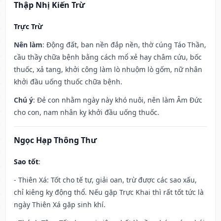
Thập Nhị Kiến Trừ
Trực Trừ
Nên làm
: Động đất, ban nền đắp nền, thờ cúng Táo Thần,
cầu thầy chữa bệnh bằng cách mổ xẻ hay châm cứu, bốc
thuốc, xả tang, khởi công làm lò nhuộm lò gốm, nữ nhân
khởi đầu uống thuốc chữa bệnh.
Chú ý
: Đẻ con nhằm ngày này khó nuôi, nên làm Âm Đức
cho con, nam nhân kỵ khởi đầu uống thuốc.
Ngọc Hạp Thông Thư
Sao tốt
:
- Thiên Xá: Tốt cho tế tự, giải oan, trừ được các sao xấu,
chỉ kiêng kỵ động thổ. Nếu gặp Trực Khai thì rất tốt tức là
ngày Thiên Xá gặp sinh khí.