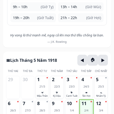
9h – 10h
(Giờ Tỵ)
13h – 14h
(Giờ Mùi)
19h – 20h
(Giờ Tuất)
21h – 22h
(Giờ Hợi)
Hy vọng là thứ mạnh mẽ, ngay cả khi mọi thứ đều chống lại bạn.
— J.K. Rowling
Lịch Tháng 5 Năm 1918
THỨ HAI
THỨ BA
THỨ TƯ
THỨ NĂM
THỨ SÁU
THỨ BẢY
CHỦ NHẬT
29
30
1
2
3
4
5
21/3
22/3
23/3
24/3
25/3
🐒
🐓
🐕
🐖
🐀
Mậu Thân
Kỷ Dậu
Canh Tuất
Tân Hợi
Nhâm Tý
6
7
8
9
10
11
12
26/3
27/3
28/3
29/3
1/4
2/4
3/4