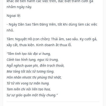
khác để tiến hành các việc trên, đặc biệt tránh cưới gả
nhằm ngày này.
Ngoại lệ
:
- Ngày Dần Sao Tâm Đăng Viên, tốt khi dùng làm các việc
nhỏ.
Tâm: Nguyệt Hồ (con chồn): Thái âm, sao xấu. Kỵ cưới gả,
xây cất, thưa kiện. Kinh doanh ắt thua lỗ.
“Tâm tinh tạo tác đại vi hung,
Cánh tao hình tụng, ngục tù trung,
Ngỗ nghịch quan phi, điền trạch thoái,
Mai táng tốt bộc tử tương tòng.
Hôn nhân nhược thị phùng thử nhật,
Tử tử nhi vong tự mãn hung.
Tam niên chi nội liên tạo họa,
Sự sự giáo quân một thủy chung.”