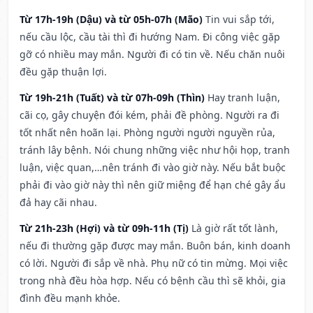
Từ 17h-19h (Dậu) và từ 05h-07h (Mão)
Tin vui sắp tới,
nếu cầu lộc, cầu tài thì đi hướng Nam. Đi công việc gặp
gỡ có nhiều may mắn. Người đi có tin về. Nếu chăn nuôi
đều gặp thuận lợi.
Từ 19h-21h (Tuất) và từ 07h-09h (Thìn)
Hay tranh luận,
cãi cọ, gây chuyện đói kém, phải đề phòng. Người ra đi
tốt nhất nên hoãn lại. Phòng người người nguyền rủa,
tránh lây bệnh. Nói chung những việc như hội họp, tranh
luận, việc quan,…nên tránh đi vào giờ này. Nếu bắt buộc
phải đi vào giờ này thì nên giữ miệng để hạn ché gây ẩu
đả hay cãi nhau.
Từ 21h-23h (Hợi) và từ 09h-11h (Tị)
Là giờ rất tốt lành,
nếu đi thường gặp được may mắn. Buôn bán, kinh doanh
có lời. Người đi sắp về nhà. Phụ nữ có tin mừng. Mọi việc
trong nhà đều hòa hợp. Nếu có bệnh cầu thì sẽ khỏi, gia
đình đều mạnh khỏe.