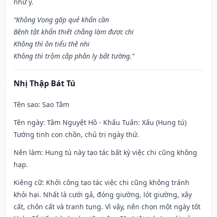
như ý.
“Không Vong gặp quẻ khẩn cần
Bệnh tật khẩn thiết chẳng làm được chi
Không thì ôn tiểu thê nhi
Không thì trộm cắp phân ly bất tường.”
Nhị Thập Bát Tú
Tên sao
: Sao Tâm
Tên ngày
: Tâm Nguyệt Hồ - Khấu Tuân: Xấu (Hung tú)
Tướng tinh con chồn, chủ trị ngày thứ.
Nên làm
: Hung tú này tạo tác bất kỳ việc chi cũng không
hạp.
Kiêng cữ
: Khởi công tạo tác việc chi cũng không tránh
khỏi hại. Nhất là cưới gả, đóng giường, lót giường, xây
cất, chôn cất và tranh tụng. Vì vậy, nên chọn một ngày tốt