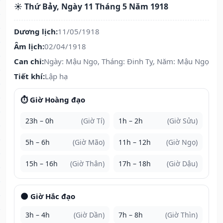
☀️ Thứ Bảy, Ngày 11 Tháng 5 Năm 1918
Dương lịch:
11/05/1918
Âm lịch:
02/04/1918
Can chi:
Ngày: Mậu Ngọ, Tháng: Đinh Tỵ, Năm: Mậu Ngọ
Tiết khí:
Lập hạ
⏱️ Giờ Hoàng đạo
23h – 0h
(Giờ Tí)
1h – 2h
(Giờ Sửu)
5h – 6h
(Giờ Mão)
11h – 12h
(Giờ Ngọ)
15h – 16h
(Giờ Thân)
17h – 18h
(Giờ Dậu)
🌑 Giờ Hắc đạo
3h – 4h
(Giờ Dần)
7h – 8h
(Giờ Thìn)