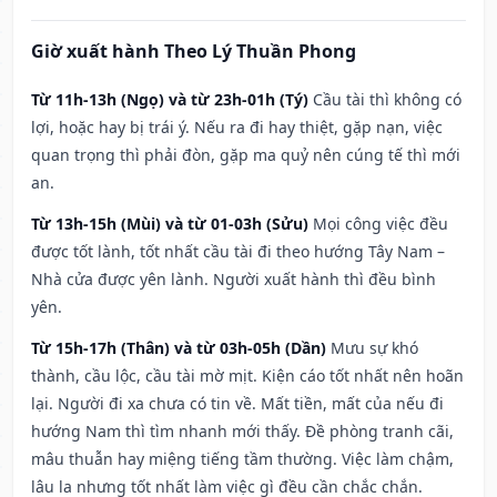
Giờ xuất hành Theo Lý Thuần Phong
Từ 11h-13h (Ngọ) và từ 23h-01h (Tý)
Cầu tài thì không có
lợi, hoặc hay bị trái ý. Nếu ra đi hay thiệt, gặp nạn, việc
quan trọng thì phải đòn, gặp ma quỷ nên cúng tế thì mới
an.
Từ 13h-15h (Mùi) và từ 01-03h (Sửu)
Mọi công việc đều
được tốt lành, tốt nhất cầu tài đi theo hướng Tây Nam –
Nhà cửa được yên lành. Người xuất hành thì đều bình
yên.
Từ 15h-17h (Thân) và từ 03h-05h (Dần)
Mưu sự khó
thành, cầu lộc, cầu tài mờ mịt. Kiện cáo tốt nhất nên hoãn
lại. Người đi xa chưa có tin về. Mất tiền, mất của nếu đi
hướng Nam thì tìm nhanh mới thấy. Đề phòng tranh cãi,
mâu thuẫn hay miệng tiếng tầm thường. Việc làm chậm,
lâu la nhưng tốt nhất làm việc gì đều cần chắc chắn.