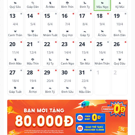
🐂
🐅
🐈
🐉
🐍
🐎
🐐
Quý Sửu
Giáp Dần
Ất Mão
Bính Thìn
Đinh Tỵ
Mậu Ngọ
Kỷ Mùi
13
14
15
16
17
18
19
4/4
5/4
6/4
7/4
8/4
9/4
10/4
🐒
🐓
🐕
🐖
🐀
🐂
🐅
Canh Thân
Tân Dậu
Nhâm Tuất
Quý Hợi
Giáp Tý
Ất Sửu
Bính Dần
20
21
22
23
24
25
26
11/4
12/4
13/4
14/4
15/4
16/4
17/4
🐈
🐉
🐍
🐎
🐐
🐒
🐓
Đinh Mão
Mậu Thìn
Kỷ Tỵ
Canh Ngọ
Tân Mùi
Nhâm Thân
Quý Dậu
27
28
29
30
31
1
2
18/4
19/4
20/4
21/4
22/4
🐕
🐖
🐀
🐂
🐅
Giáp Tuất
Ất Hợi
Bính Tý
Đinh Sửu
Mậu Dần