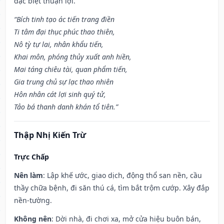
đặc biệt thuận lợi.
“Bích tinh tạo ác tiến trang điền
Ti tâm đại thục phúc thao thiên,
Nô tỳ tự lai, nhân khẩu tiến,
Khai môn, phóng thủy xuất anh hiền,
Mai táng chiêu tài, quan phẩm tiến,
Gia trung chủ sự lạc thao nhiên
Hôn nhân cát lợi sinh quý tử,
Tảo bá thanh danh khán tổ tiên.”
Thập Nhị Kiến Trừ
Trực Chấp
Nên làm
: Lập khế ước, giao dịch, động thổ san nền, cầu
thầy chữa bệnh, đi săn thú cá, tìm bắt trộm cướp. Xây đắp
nền-tường.
Không nên
: Dời nhà, đi chơi xa, mở cửa hiệu buôn bán,