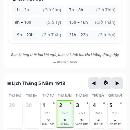
1h – 2h
(Giờ Sửu)
7h – 8h
(Giờ Thìn)
9h – 10h
(Giờ Tỵ)
15h – 16h
(Giờ Thân)
19h – 20h
(Giờ Tuất)
21h – 22h
(Giờ Hợi)
Bạn không thất bại khi ngã, bạn chỉ thất bại khi không đứng dậy.
— Khuyết Danh
Lịch Tháng 5 Năm 1918
THỨ HAI
THỨ BA
THỨ TƯ
THỨ NĂM
THỨ SÁU
THỨ BẢY
CHỦ NHẬT
29
30
1
2
3
4
5
21/3
22/3
23/3
24/3
25/3
🐒
🐓
🐕
🐖
🐀
Mậu Thân
Kỷ Dậu
Canh Tuất
Tân Hợi
Nhâm Tý