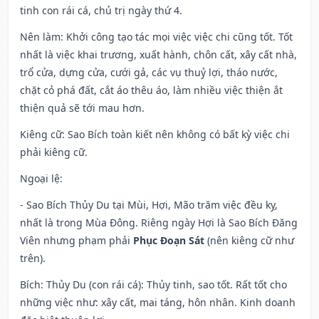
tinh con rái cá, chủ trị ngày thứ 4.
Nên làm
: Khởi công tạo tác mọi việc việc chi cũng tốt. Tốt
nhất là việc khai trương, xuất hành, chôn cất, xây cất nhà,
trổ cửa, dựng cửa, cưới gả, các vụ thuỷ lợi, tháo nước,
chặt cỏ phá đất, cắt áo thêu áo, làm nhiều việc thiện ắt
thiện quả sẽ tới mau hơn.
Kiêng cữ
: Sao Bích toàn kiết nên không có bất kỳ việc chi
phải kiêng cữ.
Ngoại lệ
:
- Sao Bích Thủy Du tại Mùi, Hợi, Mão trăm việc đều kỵ,
nhất là trong Mùa Đông. Riêng ngày Hợi là Sao Bích Đăng
Viên nhưng phạm phải
Phục Đoạn Sát
(nên kiêng cữ như
trên).
Bích: Thủy Du (con rái cá): Thủy tinh, sao tốt. Rất tốt cho
những việc như: xây cất, mai táng, hôn nhân. Kinh doanh