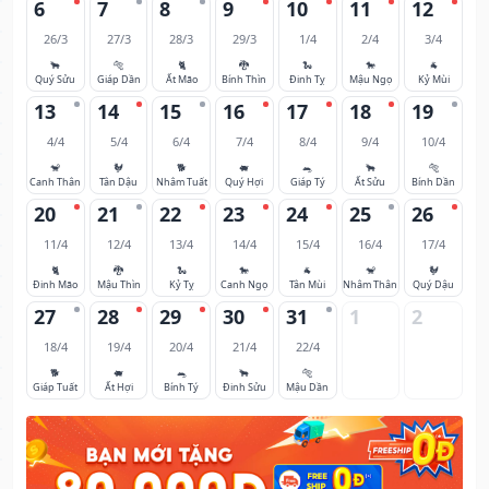
6
7
8
9
10
11
12
26/3
27/3
28/3
29/3
1/4
2/4
3/4
🐂
🐅
🐈
🐉
🐍
🐎
🐐
Quý Sửu
Giáp Dần
Ất Mão
Bính Thìn
Đinh Tỵ
Mậu Ngọ
Kỷ Mùi
13
14
15
16
17
18
19
4/4
5/4
6/4
7/4
8/4
9/4
10/4
🐒
🐓
🐕
🐖
🐀
🐂
🐅
Canh Thân
Tân Dậu
Nhâm Tuất
Quý Hợi
Giáp Tý
Ất Sửu
Bính Dần
20
21
22
23
24
25
26
11/4
12/4
13/4
14/4
15/4
16/4
17/4
🐈
🐉
🐍
🐎
🐐
🐒
🐓
Đinh Mão
Mậu Thìn
Kỷ Tỵ
Canh Ngọ
Tân Mùi
Nhâm Thân
Quý Dậu
27
28
29
30
31
1
2
18/4
19/4
20/4
21/4
22/4
🐕
🐖
🐀
🐂
🐅
Giáp Tuất
Ất Hợi
Bính Tý
Đinh Sửu
Mậu Dần