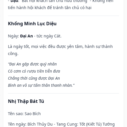
-
Dậu
: “Bất hội khách tân chủ hữu thương” - Không nên
tiến hành hội khách để tránh tân chủ có hại
Khổng Minh Lục Diệu
Ngày:
Đại An
- tức ngày Cát.
Là ngày tốt, mọi việc đều được yên tâm, hành sự thành
công.
“Đại An gặp được quý nhân
Có cơm có rượu tiền tiễn đưa
Chẳng thời cũng được Đại An
Bình an vô sự tấm thân thanh nhàn.”
Nhị Thập Bát Tú
Tên sao
: Sao Bích
Tên ngày
: Bích Thủy Du - Tang Cung: Tốt (Kiết Tú) Tướng