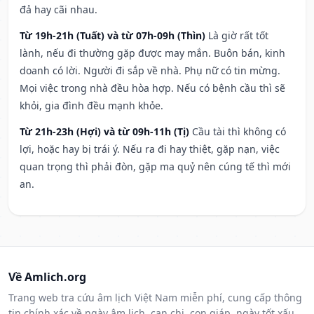
đả hay cãi nhau.
Từ 19h-21h (Tuất) và từ 07h-09h (Thìn)
Là giờ rất tốt
lành, nếu đi thường gặp được may mắn. Buôn bán, kinh
doanh có lời. Người đi sắp về nhà. Phụ nữ có tin mừng.
Mọi việc trong nhà đều hòa hợp. Nếu có bệnh cầu thì sẽ
khỏi, gia đình đều mạnh khỏe.
Từ 21h-23h (Hợi) và từ 09h-11h (Tị)
Cầu tài thì không có
lợi, hoặc hay bị trái ý. Nếu ra đi hay thiệt, gặp nạn, việc
quan trọng thì phải đòn, gặp ma quỷ nên cúng tế thì mới
an.
Về Amlich.org
Trang web tra cứu âm lịch Việt Nam miễn phí, cung cấp thông
tin chính xác về ngày âm lịch, can chi, con giáp, ngày tốt xấu