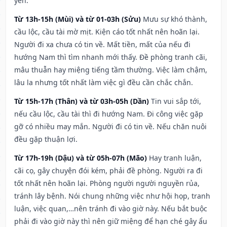
yên.
Từ 13h-15h (Mùi) và từ 01-03h (Sửu)
Mưu sự khó thành,
cầu lộc, cầu tài mờ mịt. Kiện cáo tốt nhất nên hoãn lại.
Người đi xa chưa có tin về. Mất tiền, mất của nếu đi
hướng Nam thì tìm nhanh mới thấy. Đề phòng tranh cãi,
mâu thuẫn hay miệng tiếng tầm thường. Việc làm chậm,
lâu la nhưng tốt nhất làm việc gì đều cần chắc chắn.
Từ 15h-17h (Thân) và từ 03h-05h (Dần)
Tin vui sắp tới,
nếu cầu lộc, cầu tài thì đi hướng Nam. Đi công việc gặp
gỡ có nhiều may mắn. Người đi có tin về. Nếu chăn nuôi
đều gặp thuận lợi.
Từ 17h-19h (Dậu) và từ 05h-07h (Mão)
Hay tranh luận,
cãi cọ, gây chuyện đói kém, phải đề phòng. Người ra đi
tốt nhất nên hoãn lại. Phòng người người nguyền rủa,
tránh lây bệnh. Nói chung những việc như hội họp, tranh
luận, việc quan,…nên tránh đi vào giờ này. Nếu bắt buộc
phải đi vào giờ này thì nên giữ miệng để hạn ché gây ẩu