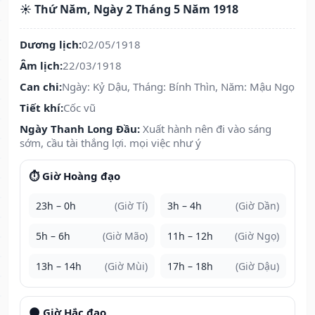
☀️ Thứ Năm, Ngày 2 Tháng 5 Năm 1918
Dương lịch:
02/05/1918
Âm lịch:
22/03/1918
Can chi:
Ngày: Kỷ Dậu, Tháng: Bính Thìn, Năm: Mậu Ngọ
Tiết khí:
Cốc vũ
Ngày Thanh Long Đầu:
Xuất hành nên đi vào sáng
sớm, cầu tài thắng lợi. mọi việc như ý
⏱️ Giờ Hoàng đạo
23h – 0h
(Giờ Tí)
3h – 4h
(Giờ Dần)
5h – 6h
(Giờ Mão)
11h – 12h
(Giờ Ngọ)
13h – 14h
(Giờ Mùi)
17h – 18h
(Giờ Dậu)
🌑 Giờ Hắc đạo