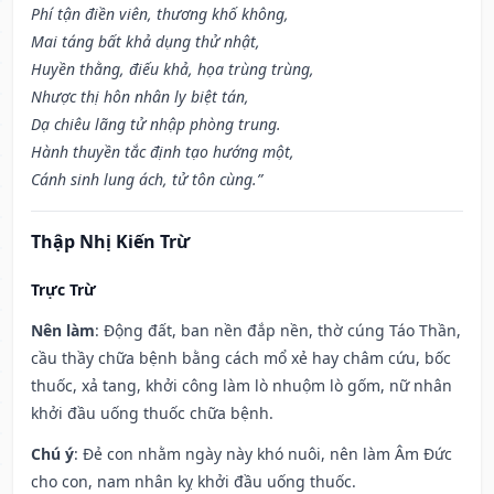
Phí tận điền viên, thương khố không,
Mai táng bất khả dụng thử nhật,
Huyền thằng, điếu khả, họa trùng trùng,
Nhược thị hôn nhân ly biệt tán,
Dạ chiêu lãng tử nhập phòng trung.
Hành thuyền tắc định tạo hướng một,
Cánh sinh lung ách, tử tôn cùng.”
Thập Nhị Kiến Trừ
Trực Trừ
Nên làm
: Động đất, ban nền đắp nền, thờ cúng Táo Thần,
cầu thầy chữa bệnh bằng cách mổ xẻ hay châm cứu, bốc
thuốc, xả tang, khởi công làm lò nhuộm lò gốm, nữ nhân
khởi đầu uống thuốc chữa bệnh.
Chú ý
: Đẻ con nhằm ngày này khó nuôi, nên làm Âm Đức
cho con, nam nhân kỵ khởi đầu uống thuốc.