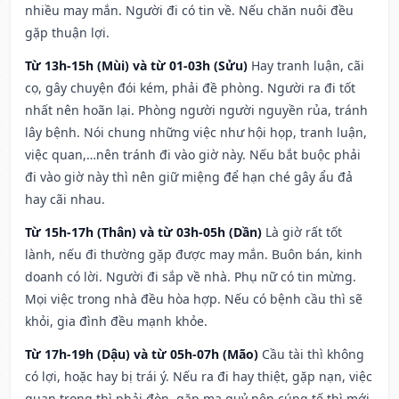
nhiều may mắn. Người đi có tin về. Nếu chăn nuôi đều
gặp thuận lợi.
Từ 13h-15h (Mùi) và từ 01-03h (Sửu)
Hay tranh luận, cãi
cọ, gây chuyện đói kém, phải đề phòng. Người ra đi tốt
nhất nên hoãn lại. Phòng người người nguyền rủa, tránh
lây bệnh. Nói chung những việc như hội họp, tranh luận,
việc quan,…nên tránh đi vào giờ này. Nếu bắt buộc phải
đi vào giờ này thì nên giữ miệng để hạn ché gây ẩu đả
hay cãi nhau.
Từ 15h-17h (Thân) và từ 03h-05h (Dần)
Là giờ rất tốt
lành, nếu đi thường gặp được may mắn. Buôn bán, kinh
doanh có lời. Người đi sắp về nhà. Phụ nữ có tin mừng.
Mọi việc trong nhà đều hòa hợp. Nếu có bệnh cầu thì sẽ
khỏi, gia đình đều mạnh khỏe.
Từ 17h-19h (Dậu) và từ 05h-07h (Mão)
Cầu tài thì không
có lợi, hoặc hay bị trái ý. Nếu ra đi hay thiệt, gặp nạn, việc
quan trọng thì phải đòn, gặp ma quỷ nên cúng tế thì mới