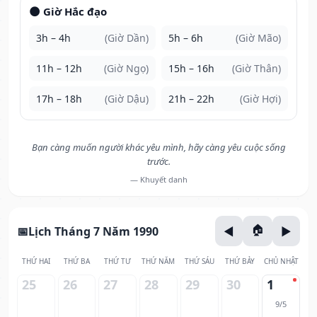
🌑 Giờ Hắc đạo
3h – 4h
(Giờ Dần)
5h – 6h
(Giờ Mão)
11h – 12h
(Giờ Ngọ)
15h – 16h
(Giờ Thân)
17h – 18h
(Giờ Dậu)
21h – 22h
(Giờ Hợi)
Bạn càng muốn người khác yêu mình, hãy càng yêu cuộc sống
trước.
— Khuyết danh
Lịch Tháng 7 Năm 1990
THỨ HAI
THỨ BA
THỨ TƯ
THỨ NĂM
THỨ SÁU
THỨ BẢY
CHỦ NHẬT
25
26
27
28
29
30
1
9/5