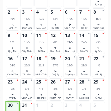
🐖
Ất Hợi
2
3
4
5
6
7
8
10/5
11/5
12/5
13/5
14/5
15/5
16/5
🐀
🐂
🐅
🐈
🐉
🐍
🐎
Bính Tý
Đinh Sửu
Mậu Dần
Kỷ Mão
Canh Thìn
Tân Tỵ
Nhâm Ngọ
9
10
11
12
13
14
15
17/5
18/5
19/5
20/5
21/5
22/5
23/5
🐐
🐒
🐓
🐕
🐖
🐀
🐂
Quý Mùi
Giáp Thân
Ất Dậu
Bính Tuất
Đinh Hợi
Mậu Tý
Kỷ Sửu
16
17
18
19
20
21
22
24/5
25/5
26/5
27/5
28/5
29/5
1/6
🐅
🐈
🐉
🐍
🐎
🐐
🐀
Canh Dần
Tân Mão
Nhâm Thìn
Quý Tỵ
Giáp Ngọ
Ất Mùi
Mậu Tý
23
24
25
26
27
28
29
2/6
3/6
4/6
5/6
6/6
7/6
8/6
🐂
🐅
🐈
🐉
🐍
🐎
🐐
Kỷ Sửu
Canh Dần
Tân Mão
Nhâm Thìn
Quý Tỵ
Giáp Ngọ
Ất Mùi
30
31
1
2
3
4
5