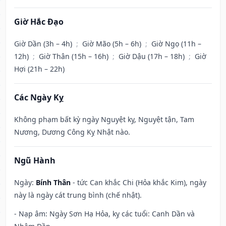
Giờ Hắc Đạo
Giờ Dần (3h – 4h)
;
Giờ Mão (5h – 6h)
;
Giờ Ngọ (11h –
12h)
;
Giờ Thân (15h – 16h)
;
Giờ Dậu (17h – 18h)
;
Giờ
Hợi (21h – 22h)
Các Ngày Kỵ
Không phạm bất kỳ ngày Nguyệt kỵ, Nguyệt tận, Tam
Nương, Dương Công Kỵ Nhật nào.
Ngũ Hành
Ngày:
Bính Thân
- tức Can khắc Chi (Hỏa khắc Kim), ngày
này là ngày cát trung bình (chế nhật).
- Nạp âm: Ngày Sơn Hạ Hỏa, kỵ các tuổi: Canh Dần và