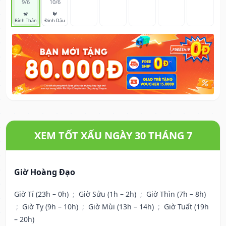
9/6
10/6
🐒
🐓
Bính Thân
Đinh Dậu
XEM TỐT XẤU NGÀY 30 THÁNG 7
Giờ Hoàng Đạo
Giờ Tí (23h – 0h)
;
Giờ Sửu (1h – 2h)
;
Giờ Thìn (7h – 8h)
;
Giờ Tỵ (9h – 10h)
;
Giờ Mùi (13h – 14h)
;
Giờ Tuất (19h
– 20h)