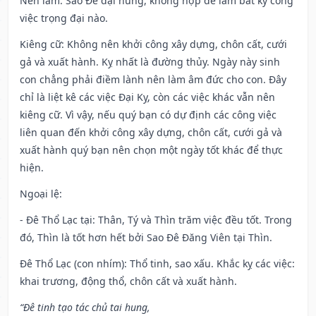
Nên làm
: Sao Đê đại hung, không hợp để làm bất kỳ công
việc trọng đại nào.
Kiêng cữ
: Không nên khởi công xây dựng, chôn cất, cưới
gả và xuất hành. Kỵ nhất là đường thủy. Ngày này sinh
con chẳng phải điềm lành nên làm âm đức cho con. Đây
chỉ là liệt kê các việc Đại Kỵ, còn các việc khác vẫn nên
kiêng cữ. Vì vậy, nếu quý bạn có dự định các công việc
liên quan đến khởi công xây dựng, chôn cất, cưới gả và
xuất hành quý bạn nên chọn một ngày tốt khác để thực
hiện.
Ngoại lệ
:
- Đê Thổ Lạc tại: Thân, Tý và Thìn trăm việc đều tốt. Trong
đó, Thìn là tốt hơn hết bởi Sao Đê Đăng Viên tại Thìn.
Đê Thổ Lạc (con nhím): Thổ tinh, sao xấu. Khắc kỵ các việc:
khai trương, động thổ, chôn cất và xuất hành.
“Đê tinh tạo tác chủ tai hung,