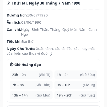
☀️ Thứ Hai, Ngày 30 Tháng 7 Năm 1990
Dương lịch:
30/07/1990
Âm lịch:
09/06/1990
Can chi:
Ngày: Bính Thân, Tháng: Quý Mùi, Năm: Canh
Ngọ
Tiết khí:
Đại thử
Ngày Chu Tước:
Xuất hành, cầu tài đều xấu, hay mất
của, kiện cáo thua vì đuối lý
⏱️ Giờ Hoàng đạo
23h – 0h
(Giờ Tí)
1h – 2h
(Giờ Sửu)
7h – 8h
(Giờ Thìn)
9h – 10h
(Giờ Tỵ)
13h – 14h
(Giờ Mùi)
19h – 20h
(Giờ Tuất)