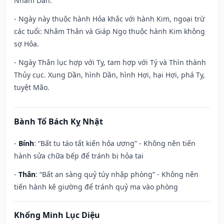
Nhâm Dần.
- Ngày này thuộc hành Hỏa khắc với hành Kim, ngoại trừ
các tuổi: Nhâm Thân và Giáp Ngọ thuộc hành Kim không
sợ Hỏa.
- Ngày Thân lục hợp với Tỵ, tam hợp với Tý và Thìn thành
Thủy cục. Xung Dần, hình Dần, hình Hợi, hại Hợi, phá Tỵ,
tuyệt Mão.
Bành Tổ Bách Kỵ Nhật
-
Bính
: “Bất tu táo tất kiến hỏa ương” - Không nên tiến
hành sửa chữa bếp để tránh bị hỏa tai
-
Thân
: “Bất an sàng quỷ túy nhập phòng” - Không nên
tiến hành kê giường để tránh quỷ ma vào phòng
Khổng Minh Lục Diệu