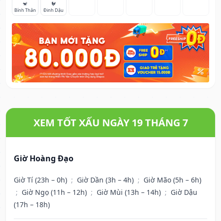
🐒
🐓
Bính Thân
Đinh Dậu
XEM TỐT XẤU NGÀY 19 THÁNG 7
Giờ Hoàng Đạo
Giờ Tí (23h – 0h)
;
Giờ Dần (3h – 4h)
;
Giờ Mão (5h – 6h)
;
Giờ Ngọ (11h – 12h)
;
Giờ Mùi (13h – 14h)
;
Giờ Dậu
(17h – 18h)