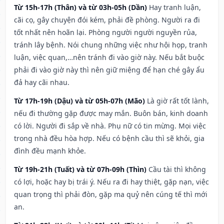
Từ 15h-17h (Thân) và từ 03h-05h (Dần)
Hay tranh luận,
cãi cọ, gây chuyện đói kém, phải đề phòng. Người ra đi
tốt nhất nên hoãn lại. Phòng người người nguyền rủa,
tránh lây bệnh. Nói chung những việc như hội họp, tranh
luận, việc quan,…nên tránh đi vào giờ này. Nếu bắt buộc
phải đi vào giờ này thì nên giữ miệng để hạn ché gây ẩu
đả hay cãi nhau.
Từ 17h-19h (Dậu) và từ 05h-07h (Mão)
Là giờ rất tốt lành,
nếu đi thường gặp được may mắn. Buôn bán, kinh doanh
có lời. Người đi sắp về nhà. Phụ nữ có tin mừng. Mọi việc
trong nhà đều hòa hợp. Nếu có bệnh cầu thì sẽ khỏi, gia
đình đều mạnh khỏe.
Từ 19h-21h (Tuất) và từ 07h-09h (Thìn)
Cầu tài thì không
có lợi, hoặc hay bị trái ý. Nếu ra đi hay thiệt, gặp nạn, việc
quan trọng thì phải đòn, gặp ma quỷ nên cúng tế thì mới
an.