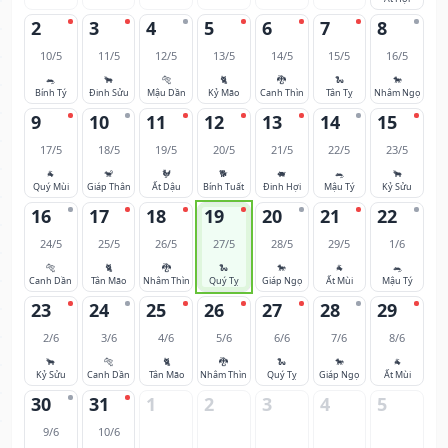
2
3
4
5
6
7
8
10/5
11/5
12/5
13/5
14/5
15/5
16/5
🐀
🐂
🐅
🐈
🐉
🐍
🐎
Bính Tý
Đinh Sửu
Mậu Dần
Kỷ Mão
Canh Thìn
Tân Tỵ
Nhâm Ngọ
9
10
11
12
13
14
15
17/5
18/5
19/5
20/5
21/5
22/5
23/5
🐐
🐒
🐓
🐕
🐖
🐀
🐂
Quý Mùi
Giáp Thân
Ất Dậu
Bính Tuất
Đinh Hợi
Mậu Tý
Kỷ Sửu
16
17
18
19
20
21
22
24/5
25/5
26/5
27/5
28/5
29/5
1/6
🐅
🐈
🐉
🐍
🐎
🐐
🐀
Canh Dần
Tân Mão
Nhâm Thìn
Quý Tỵ
Giáp Ngọ
Ất Mùi
Mậu Tý
23
24
25
26
27
28
29
2/6
3/6
4/6
5/6
6/6
7/6
8/6
🐂
🐅
🐈
🐉
🐍
🐎
🐐
Kỷ Sửu
Canh Dần
Tân Mão
Nhâm Thìn
Quý Tỵ
Giáp Ngọ
Ất Mùi
30
31
1
2
3
4
5
9/6
10/6