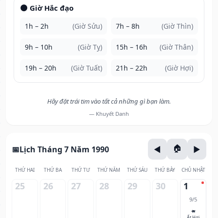
🌑 Giờ Hắc đạo
1h – 2h
(Giờ Sửu)
7h – 8h
(Giờ Thìn)
9h – 10h
(Giờ Tỵ)
15h – 16h
(Giờ Thân)
19h – 20h
(Giờ Tuất)
21h – 22h
(Giờ Hợi)
Hãy đặt trái tim vào tất cả những gì bạn làm.
— Khuyết Danh
Lịch Tháng 7 Năm 1990
THỨ HAI
THỨ BA
THỨ TƯ
THỨ NĂM
THỨ SÁU
THỨ BẢY
CHỦ NHẬT
25
26
27
28
29
30
1
9/5
🐖
Ất Hợi