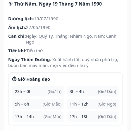
☀️ Thứ Năm, Ngày 19 Tháng 7 Năm 1990
Dương lịch:
19/07/1990
Âm lịch:
27/05/1990
Can chi:
Ngày: Quý Tỵ, Tháng: Nhâm Ngọ, Năm: Canh
Ngọ
Tiết khí:
Tiểu thử
Ngày Thiên Đường:
Xuất hành tốt, quý nhân phù trợ,
buôn bán may mắn, mọi việc đều như ý
⏱️ Giờ Hoàng đạo
23h – 0h
(Giờ Tí)
3h – 4h
(Giờ Dần)
5h – 6h
(Giờ Mão)
11h – 12h
(Giờ Ngọ)
13h – 14h
(Giờ Mùi)
17h – 18h
(Giờ Dậu)