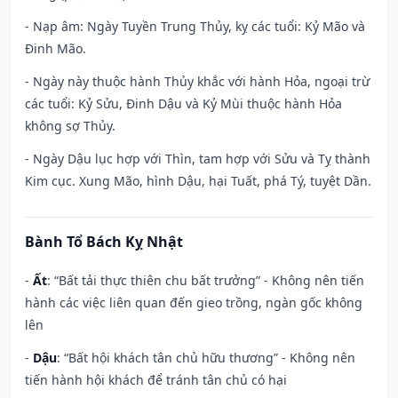
- Nạp âm: Ngày Tuyền Trung Thủy, kỵ các tuổi: Kỷ Mão và
Đinh Mão.
- Ngày này thuộc hành Thủy khắc với hành Hỏa, ngoại trừ
các tuổi: Kỷ Sửu, Đinh Dậu và Kỷ Mùi thuộc hành Hỏa
không sợ Thủy.
- Ngày Dậu lục hợp với Thìn, tam hợp với Sửu và Tỵ thành
Kim cục. Xung Mão, hình Dậu, hại Tuất, phá Tý, tuyệt Dần.
Bành Tổ Bách Kỵ Nhật
-
Ất
: “Bất tải thực thiên chu bất trưởng” - Không nên tiến
hành các việc liên quan đến gieo trồng, ngàn gốc không
lên
-
Dậu
: “Bất hội khách tân chủ hữu thương” - Không nên
tiến hành hội khách để tránh tân chủ có hại