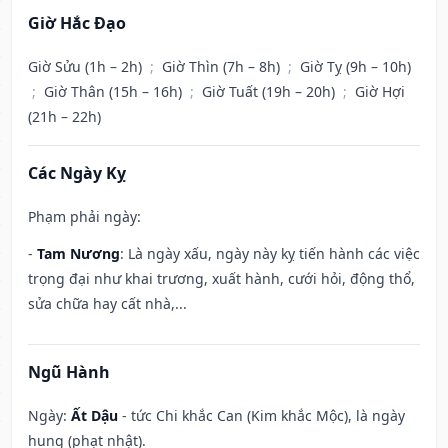
Giờ Hắc Đạo
Giờ Sửu (1h – 2h)
;
Giờ Thìn (7h – 8h)
;
Giờ Tỵ (9h – 10h)
;
Giờ Thân (15h – 16h)
;
Giờ Tuất (19h – 20h)
;
Giờ Hợi
(21h – 22h)
Các Ngày Kỵ
Phạm phải ngày:
-
Tam Nương
: Là ngày xấu, ngày này kỵ tiến hành các việc
trọng đại như khai trương, xuất hành, cưới hỏi, động thổ,
sửa chữa hay cất nhà,...
Ngũ Hành
Ngày:
Ất Dậu
- tức Chi khắc Can (Kim khắc Mộc), là ngày
hung (phạt nhật).