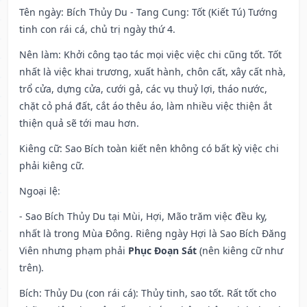
Tên ngày
: Bích Thủy Du - Tang Cung: Tốt (Kiết Tú) Tướng
tinh con rái cá, chủ trị ngày thứ 4.
Nên làm
: Khởi công tạo tác mọi việc việc chi cũng tốt. Tốt
nhất là việc khai trương, xuất hành, chôn cất, xây cất nhà,
trổ cửa, dựng cửa, cưới gả, các vụ thuỷ lợi, tháo nước,
chặt cỏ phá đất, cắt áo thêu áo, làm nhiều việc thiện ắt
thiện quả sẽ tới mau hơn.
Kiêng cữ
: Sao Bích toàn kiết nên không có bất kỳ việc chi
phải kiêng cữ.
Ngoại lệ
:
- Sao Bích Thủy Du tại Mùi, Hợi, Mão trăm việc đều kỵ,
nhất là trong Mùa Đông. Riêng ngày Hợi là Sao Bích Đăng
Viên nhưng phạm phải
Phục Đoạn Sát
(nên kiêng cữ như
trên).
Bích: Thủy Du (con rái cá): Thủy tinh, sao tốt. Rất tốt cho